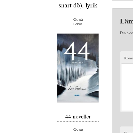
snart dö), lyrik
Läm
Köp på
Bokus
Din e-p
Komm
44 noveller
Köp på
Nam