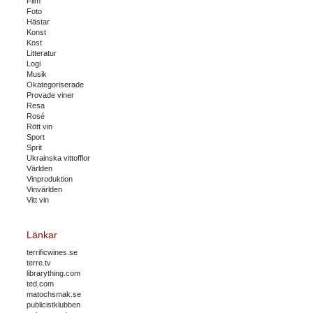
Film
Foto
Hästar
Konst
Kost
Litteratur
Logi
Musik
Okategoriserade
Provade viner
Resa
Rosé
Rött vin
Sport
Sprit
Ukrainska vittofflor
Världen
Vinproduktion
Vinvärlden
Vitt vin
Länkar
terrificwines.se
terre.tv
librarything.com
ted.com
matochsmak.se
publicistklubben