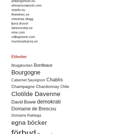
artbergomvin.nu
ohmansmatovin.com
vininfo.nu
finewines.se
vintomas blogg
ljuva druvor
winesociety.se
nme.com
rollingstone.com
munskankarna.se
Etiketter
Bordeaux
Bloggkocken
Bourgogne
Chablis
Cabernet Sauvignon
Champagne
Chardonnay
Chile
Clotilde Davenne
demokrati
David Bowie
Domaine de Brescou
Domaine Rabiega
egna böcker
förbud