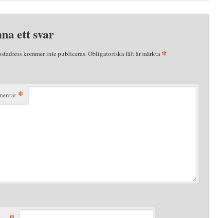
na ett svar
*
ostadress kommer inte publiceras.
Obligatoriska fält är märkta
*
entar
*
n