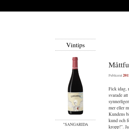
Vintips
Måttfu
Publicerat
201
Fick idag, 
svarade att
synnerligen
mer eller m
Kundens bäs
kund och fö
"SANGARIDA
kropp!”. Ja