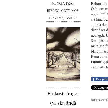
Behandla di
MENCIA FRÅN
Och, om man
BIERZO, GÔTT MOS,
regeln”? ”M
NR 71262, 149KR."
sitt land o
… fast det 
där håller 
nedlagda Jä
Sveriges ma
malplacé fö
blir en näs
Rena dumhe
Främlingsle
vårt fosterl
Dela på 
Frukost-flingor
Detta inlägg p
(vi ska ändå