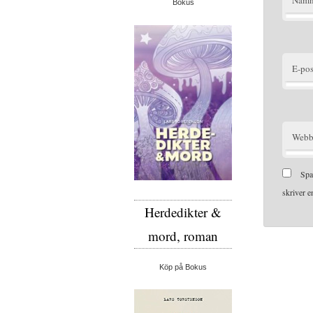
Bokus
E-pos
Webb
Spa
skriver 
Herdedikter &
mord, roman
Köp på Bokus