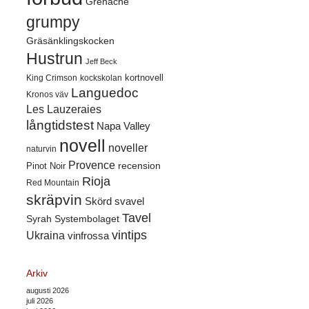
Grenache
grumpy
Gräsänklingskocken
Hustrun
Jeff Beck
kortnovell
King Crimson
kockskolan
Languedoc
Kronos väv
Les Lauzeraies
långtidstest
Napa Valley
novell
noveller
naturvin
Provence
recension
Pinot Noir
Rioja
Red Mountain
skräpvin
Skörd
svavel
Tavel
Syrah
Systembolaget
vintips
Ukraina
vinfrossa
Arkiv
augusti 2026
juli 2026