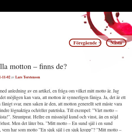
Inläggsnavigering
Föregående
Nästa
lla motton – finns de?
1-11-02
av
Lars Torstenson
med anledning av en artikel, en fråga om vilket mitt motto är. Jag
 det möjligen kan vara, att motton är synnerligen fåniga. Ja, det är ett
 fånigt svar, men saken är den, att motton generellt sett måste vara
indre lögnaktiga och/eller patetiska. Till exempel: ”Vårt motto –
ta!”. Struntprat. Hellre en missnöjd kund och vinst, än en nöjd
rlust. Men det låter bra. ”Mitt motto – En sund själ i en sund
, vem har som motto ”En sjuk själ i en sjuk kropp”? ”Mitt motto –