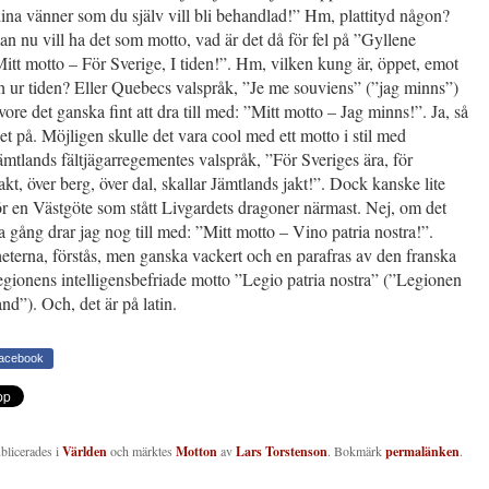
na vänner som du själv vill bli behandlad!” Hm, plattityd någon?
 nu vill ha det som motto, vad är det då för fel på ”Gyllene
itt motto – För Sverige, I tiden!”. Hm, vilken kung är, öppet, emot
ch ur tiden? Eller Quebecs valspråk, ”Je me souviens” (”jag minns”)
vore det ganska fint att dra till med: ”Mitt motto – Jag minns!”. Ja, så
det på. Möjligen skulle det vara cool med ett motto i stil med
mtlands fältjägarregementes valspråk, ”För Sveriges ära, för
kt, över berg, över dal, skallar Jämtlands jakt!”. Dock kanske lite
r en Västgöte som stått Livgardets dragoner närmast. Nej, om det
ta gång drar jag nog till med: ”Mitt motto – Vino patria nostra!”.
terna, förstås, men ganska vackert och en parafras av den franska
gionens intelligensbefriade motto ”Legio patria nostra” (”Legionen
and”). Och, det är på latin.
Facebook
ublicerades i
Världen
och märktes
Motton
av
Lars Torstenson
. Bokmärk
permalänken
.