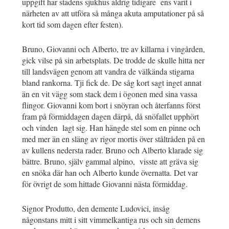
uppgift har stadens sjukhus aldrig tidigare ens varit i
närheten av att utföra så många akuta amputationer på så
kort tid som dagen efter festen).
Bruno, Giovanni och Alberto, tre av killarna i vingården,
gick vilse på sin arbetsplats. De trodde de skulle hitta ner
till landsvägen genom att vandra de välkända stigarna
bland rankorna. Tji fick de. De såg kort sagt inget annat
än en vit vägg som stack dem i ögonen med sina vassa
flingor. Giovanni kom bort i snöyran och återfanns först
fram på förmiddagen dagen därpå, då snöfallet upphört
och vinden lagt sig. Han hängde stel som en pinne och
med mer än en släng av rigor mortis över ståltråden på en
av kullens nedersta rader. Bruno och Alberto klarade sig
bättre. Bruno, själv gammal alpino, visste att gräva sig
en snöka där han och Alberto kunde övernatta. Det var
för övrigt de som hittade Giovanni nästa förmiddag.
Signor Produtto, den demente Ludovici, insåg
någonstans mitt i sitt vimmelkantiga rus och sin demens