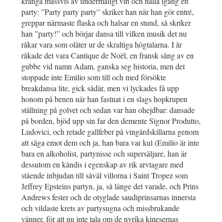
kränga massvis av undermåligt vin och hålla igång ett
party: ”Party party party” skriker han när han gör entré,
greppar närmaste flaska och halsar en stund, så skriker
han ”party!” och börjar dansa till vilken musik det nu
råkar vara som olåter ur de skraltiga högtalarna. I år
råkade det vara Cantique de Noël, en fransk sång av en
gubbe vid namn Adam, ganska seg historia, men det
stoppade inte Emilio som till och med försökte
breakdansa lite, gick sådär, men vi lyckades få upp
honom på benen när han fastnat i en slags hopkrupen
ställning på golvet och sedan var han ohejdbar: dansade
på borden, bjöd upp sin far den demente Signor Produtto,
Ludovici, och retade gallfeber på vingårdskillarna genom
att säga emot dem och ja, han bara var kul (Emilio är inte
bara en alkoholist, partynisse och supersäljare, han är
dessutom en kändis i egenskap av rik arvtagare med
stående inbjudan till såväl villorna i Saint Tropez som
Jeffrey Epsteins partyn, ja, så länge det varade, och Prins
Andrews fester och de otyglade saudiprinsarnas innersta
och vildaste krets av partysugna och missbrukande
vänner, för att nu inte tala om de nyrika kinesernas