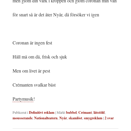
men glöm din värk i kroppen och glöm coronan min vän
för snart så är det åter Nyår, då försöker vi igen
Coronan är ingen fest
Håll mä om dä, frisk och sjuk
Men om livet är pest
Crémanten svalkar bäst
Partymusik
!
Publicerat i
Definitivt reklam
|
Märkt
bubbel
,
Crémant
,
låtstöld
,
mousserande
,
Nationalteatern
,
Nyår
,
skamlöst
,
smygreklam
|
2
svar