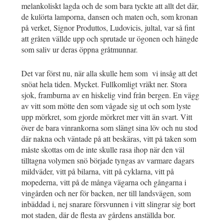
melankoliskt lagda och de som bara tyckte att allt det där,
de kulörta lamporna, dansen och maten och, som kronan
på verket, Signor Produttos, Ludovicis, jultal, var så fint
att gråten vällde upp och sprutade ur ögonen och hängde
som saliv ur deras öppna gråtmunnar.
Det var först nu, när alla skulle hem som vi insåg att det
snöat hela tiden. Mycket. Fullkomligt vräkt ner. Stora
sjok, framburna av en hiskelig vind från bergen. En vägg
av vitt som mötte den som vågade sig ut och som lyste
upp mörkret, som gjorde mörkret mer vitt än svart. Vitt
över de bara vinrankorna som slängt sina löv och nu stod
där nakna och väntade på att beskäras, vitt på taken som
måste skottas om de inte skulle rasa ihop när den väl
tilltagna volymen snö började tyngas av varmare dagars
mildväder, vitt på bilarna, vitt på cyklarna, vitt på
mopederna, vitt på de många vägarna och gångarna i
vingården och ner för backen, ner till landsvägen, som
inbäddad i, nej snarare försvunnen i vitt slingrar sig bort
mot staden, där de flesta av gårdens anställda bor.