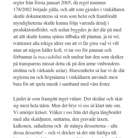
regler från första januari 2005, då regel nummer
178/2002 började gälla, och allt som gjordes i vinkällaren
skulle dokumenteras så vem som helst och framförallt
myndigheterna skulle kunna följa varenda detalj i
produktionsflödet, och sedan byggdes ju det där på med
att allt skulle kunna spåras tillbaka till plantan, ja ni vet,
tvärtemot alla tokiga idéer om att vi får göra vad vi vill
utan att någon håller koll, vi tar oss för pannan och
förbannar
la tracciabilità
och undrar hur den som skriker
på transparens missat detta ok på den arme vinbondens
utslitna och värkande axlar). Hursomhelst så har vi de där
reglerna nu och högtalarna i vinkällaren används mest
bara för att spela musik i samband med våra fester.
Ljudet är som framgått inget vidare. Det skrålar och skär
sig mest hela tiden. Men det bryr vi oss så klart inte om.
Vi smörjer kråset. Vräker i oss från det digra långbordet
med alla skaldjuren, snittarna, den gravade laxen,
kalkonen, salladerna och de många desserterna – alla
dessa desserter! – och vi dricker så det står härliga till.