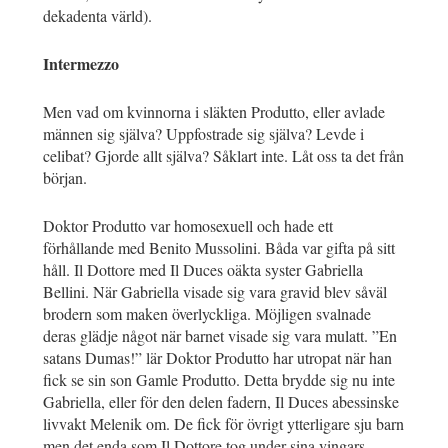
dekadenta värld).
Intermezzo
Men vad om kvinnorna i släkten Produtto, eller avlade
männen sig själva? Uppfostrade sig själva? Levde i
celibat? Gjorde allt själva? Såklart inte. Låt oss ta det från
början.
Doktor Produtto var homosexuell och hade ett
förhållande med Benito Mussolini. Båda var gifta på sitt
håll. Il Dottore med Il Duces oäkta syster Gabriella
Bellini. När Gabriella visade sig vara gravid blev såväl
brodern som maken överlyckliga. Möjligen svalnade
deras glädje något när barnet visade sig vara mulatt. ”En
satans Dumas!” lär Doktor Produtto har utropat när han
fick se sin son Gamle Produtto. Detta brydde sig nu inte
Gabriella, eller för den delen fadern, Il Duces abessinske
livvakt Melenik om. De fick för övrigt ytterligare sju barn
men det enda som Il Dottore tog under sina vingars