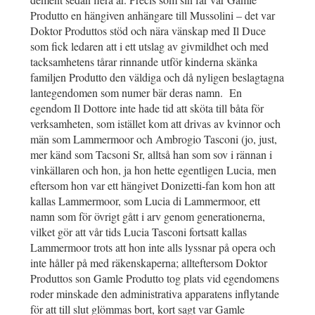
Produtto en hängiven anhängare till Mussolini – det var
Doktor Produttos stöd och nära vänskap med Il Duce
som fick ledaren att i ett utslag av givmildhet och med
tacksamhetens tårar rinnande utför kinderna skänka
familjen Produtto den väldiga och då nyligen beslagtagna
lantegendomen som numer bär deras namn. En
egendom Il Dottore inte hade tid att sköta till båta för
verksamheten, som istället kom att drivas av kvinnor och
män som Lammermoor och Ambrogio Tasconi (jo, just,
mer känd som Tacsoni Sr, alltså han som sov i rännan i
vinkällaren och hon, ja hon hette egentligen Lucia, men
eftersom hon var ett hängivet Donizetti-fan kom hon att
kallas Lammermoor, som Lucia di Lammermoor, ett
namn som för övrigt gått i arv genom generationerna,
vilket gör att vår tids Lucia Tasconi fortsatt kallas
Lammermoor trots att hon inte alls lyssnar på opera och
inte håller på med räkenskaperna; allteftersom Doktor
Produttos son Gamle Produtto tog plats vid egendomens
roder minskade den administrativa apparatens inflytande
för att till slut glömmas bort, kort sagt var Gamle