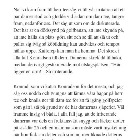
När vi kom fram till herr-tee såg vi till vår irritation att ett
par damer stod och glodde vid sidan om dam-tee, längre
fram, nedanför oss. Det såg ut som om de diskuterade.
Det här är en dödssynd på golfbanan, att inte skynda på,
att inte hålla sin plats, göra sitt och se till att slå ut och
pallra sig iväg så köbildning kan undvikas och tempot
hållas uppe. Kafferep kan man ha hemma. Det skrek i
alla fall Konradson till dem. Damerna skrek då tillbaka,
medan de ivrigt gestikulerade mot utslagsplatsen, ”Här
ligger en orm!”. Så irriterande.
Konrad, som vi kallar Konradson för det mesta, och jag
såg oss nödda och tvungna att lämna våra bagar på herr-
tee och knalla ner till dam-tee för att få igång golfspelet
som gått i stå på grund av de här damernas sjåperier. Väl
framme insåg vi båda, i alla fall jag, att de irriterande
damerna var dels en fruktansvärt snygg och läcker dotter
på sisådär 25 och en mamma som måste varit mycket ung
när hon fick sin dotter och som nu mer liknade dotterns