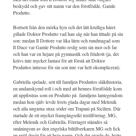
beskydd och gav sitt namn var den förstfödde, Gamle
Produtto.
Bortsett från den mörka hyn och det lätt krulliga håret
gillade Doktor Produtto vad han såg när han tittade på sin
son: medan Il Dottore var lika liten och rundmagad som
Il Duce var Gamle Produtto reslig som sin mor och far
och han var en hejare på gymnastik och friidrott (ja, det
krävs inte mycket fantasi för att förstå att Doktor
Produttos intresse för sin son inte var helt okomplicerat).
Gabriella spelade, sett till familjen Produttos släkthistoria,
en undanskymd roll i och med att hennes förstfödde kom
att uppfostras som en Produtto på familjens lantegendom
medan hon själv levde livets glada dagar med Melenik
och alla ungarna strax söder om Trapani på Sicilien. Där
startade de ett mycket framgångsrikt textilföretag, MG,
efter Melenik och Gabriella. Företaget stämdes så
småningom av den engelska biltillverkaren MG och fick
en rejäl dusör för att byta namn. Och det gjorde de, bytte