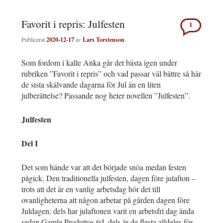
Favorit i repris: Julfesten
1
Publicerat
2020-12-17
av
Lars Torstenson
Som fordom i kalle Anka går det bästa igen under
rubriken ”Favorit i repris” och vad passar väl bättre så här
de sista skälvande dagarna för Jul än en liten
julberättelse? Passande nog heter novellen ”Julfesten”.
Julfesten
Del I
Det som hände var att det började snöa medan festen
pågick. Den traditionella julfesten, dagen före julafton –
trots att det är en vanlig arbetsdag hör det till
ovanligheterna att någon arbetar på gården dagen före
Juldagen; dels har julaftonen varit en arbetsfri dag ända
sedan Gamle Produttos tid, dels är de flesta alldeles för