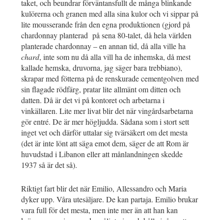
taket, och beundrar förväntansfullt de många blinkande
kulörerna och granen med alla sina kulor och vi sippar på
lite mousserande från den egna produktionen (gjord på
chardonnay planterad på sena 80-talet, då hela världen
planterade chardonnay – en annan tid, då alla ville ha
chard
, inte som nu då alla vill ha de inhemska, då mest
kallade hemska, druvorna, jag säger bara trebbiano),
skrapar med fötterna på de renskurade cementgolven med
sin flagade rödfärg, pratar lite allmänt om ditten och
datten. Då är det vi på kontoret och arbetarna i
vinkällaren. Lite mer livat blir det när vingårdsarbetarna
gör entré. De är mer högljudda. Sådana som i stort sett
inget vet och därför uttalar sig tvärsäkert om det mesta
(det är inte lönt att säga emot dem, säger de att Rom är
huvudstad i Libanon eller att månlandningen skedde
1937 så är det så).
Riktigt fart blir det när Emilio, Allessandro och Maria
dyker upp. Våra utesäljare. De kan partaja. Emilio brukar
vara full för det mesta, men inte mer än att han kan