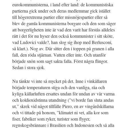
eurokommunisterna, i land efter land: de kommunistiska
partierna gick under och deras medlemmar gick istället
till högerextrema partier eller missnöjespartier eller så
blev de gamla kommunisterna borgare och den som säger
att borgerligheten inte är vad den varit har förstås alldeles
rätt i det för nu hyser den också kommunister i sitt sköte,
vad Ludovici valde?, han slog sig ihop med Berlusconi,
så klart.). Nog av. Där sitter den i toppen på granen i alla
fall, den röda stjärnan. Vatten eller inte. Och utanför
började snön som sagt sakta falla. Först några flingor.
Sedan i stora sjok.
Nu tänkte vi inte så mycket på det. Inne i vinkällaren
började temperaturen stiga och den vanliga, råa och
kyliga källarluften ersattes undan för undan av vår varma
och koldioxidstinna utandning (”vi borde fan sluta andas
ut,” skrek vid något tillfälle Piero, en av vingårdskillarna
och vi tittade på honom, ”klimatet ni vet, alla kor som
fiser, fabriker som ryker, turister som flyger,
regnskogsbrännare i Brasilien och Indonesien och så alla