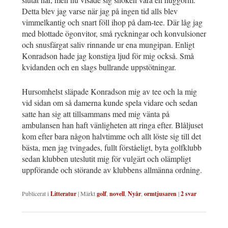
Detta blev jag varse när jag på ingen tid alls blev
vimmelkantig och snart föll ihop på dam-tee. Där låg jag
med blottade ögonvitor, små ryckningar och konvulsioner
och snusfärgat saliv rinnande ur ena mungipan. Enligt
Konradson hade jag konstiga ljud för mig också. Små
kvidanden och en slags bullrande uppstötningar.
Hursomhelst släpade Konradson mig av tee och la mig
vid sidan om så damerna kunde spela vidare och sedan
satte han sig att tillsammans med mig vänta på
ambulansen han haft vänligheten att ringa efter. Blåljuset
kom efter bara någon halvtimme och allt löste sig till det
bästa, men jag tvingades, fullt förståeligt, byta golfklubb
sedan klubben uteslutit mig för vulgärt och olämpligt
uppförande och störande av klubbens allmänna ordning.
Publicerat i
Litteratur
|
Märkt
golf
,
novell
,
Nyår
,
ormtjusaren
|
2
svar