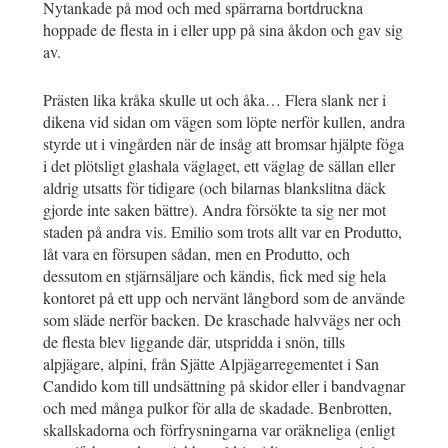
Nytankade på mod och med spärrarna bortdruckna
hoppade de flesta in i eller upp på sina åkdon och gav sig
av.
Prästen lika kråka skulle ut och åka… Flera slank ner i
dikena vid sidan om vägen som löpte nerför kullen, andra
styrde ut i vingården när de insåg att bromsar hjälpte föga
i det plötsligt glashala väglaget, ett väglag de sällan eller
aldrig utsatts för tidigare (och bilarnas blankslitna däck
gjorde inte saken bättre). Andra försökte ta sig ner mot
staden på andra vis. Emilio som trots allt var en Produtto,
låt vara en försupen sådan, men en Produtto, och
dessutom en stjärnsäljare och kändis, fick med sig hela
kontoret på ett upp och nervänt långbord som de använde
som släde nerför backen. De kraschade halvvägs ner och
de flesta blev liggande där, utspridda i snön, tills
alpjägare, alpini, från Sjätte Alpjägarregementet i San
Candido kom till undsättning på skidor eller i bandvagnar
och med många pulkor för alla de skadade. Benbrotten,
skallskadorna och förfrysningarna var oräkneliga (enligt