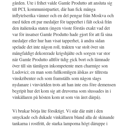
gården. Ute i frihet valde Gamle Produtto att ansluta sig
till PCI, kommunistpartiet, där han fick många
inflytelserika vänner och en del pengar från Moskva och
med tiden ett par medaljer för tapperhet i fält också från
den italienska staten (ingen visste förstås exakt vad det
var för insatser Gamle Produtto hade gjort för att få sina
medaljer eller hur han visat tapperhet, å andra sidan
spelade det inte någon roll, trakten var stolt över sin
mångfaldigt dekorerade krigshjälte och sorgen var stor
när Gamle Produtto alltför tidig gick bort och lämnade
över till sin tämligen inkompetente men charmige son
Ludovici; en man som fullkomligen älskas av tillresta
vinskribenter och som framställs som någon slags
nydanare i vinvärlden trots att han inte ens före demensen
begripit hur det kom sig att druvorna som slussades in i
vinkällaren på hösten kom ut som vin året därpå).
Vi brukar börja lite försiktigt. Vi står där mitt i den
smyckade och dukade vinkällaren bland alla de skinande
tankarna i rostfritt, de starka lamporna högt däruppe i