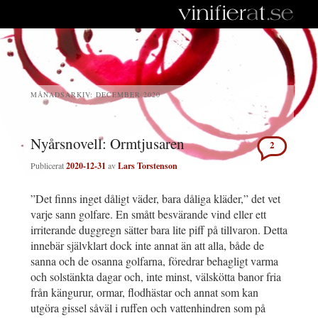
MÅNADSARKIV:
DECEMBER 2020
Nyårsnovell: Ormtjusaren
2
Publicerat
2020-12-31
av
Lars Torstenson
”Det finns inget dåligt väder, bara dåliga kläder,” det vet
varje sann golfare. En smått besvärande vind eller ett
irriterande duggregn sätter bara lite piff på tillvaron. Detta
innebär självklart dock inte annat än att alla, både de
sanna och de osanna golfarna, föredrar behagligt varma
och solstänkta dagar och, inte minst, välskötta banor fria
från kängurur, ormar, flodhästar och annat som kan
utgöra gissel såväl i ruffen och vattenhindren som på