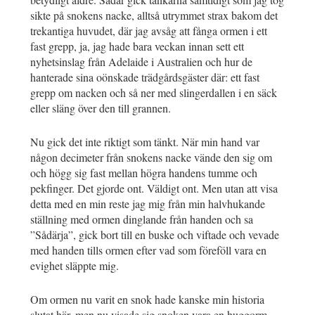
sikte på snokens nacke, alltså utrymmet strax bakom det
trekantiga huvudet, där jag avsåg att fånga ormen i ett
fast grepp, ja, jag hade bara veckan innan sett ett
nyhetsinslag från Adelaide i Australien och hur de
hanterade sina oönskade trädgårdsgäster där: ett fast
grepp om nacken och så ner med slingerdallen i en säck
eller släng över den till grannen.
Nu gick det inte riktigt som tänkt. När min hand var
någon decimeter från snokens nacke vände den sig om
och högg sig fast mellan högra handens tumme och
pekfinger. Det gjorde ont. Väldigt ont. Men utan att visa
detta med en min reste jag mig från min halvhukande
ställning med ormen dinglande från handen och sa
”Sådärja”, gick bort till en buske och viftade och vevade
med handen tills ormen efter vad som föreföll vara en
evighet släppte mig.
Om ormen nu varit en snok hade kanske min historia
slutat här, men nu visade sig snoken vara en huggorm.