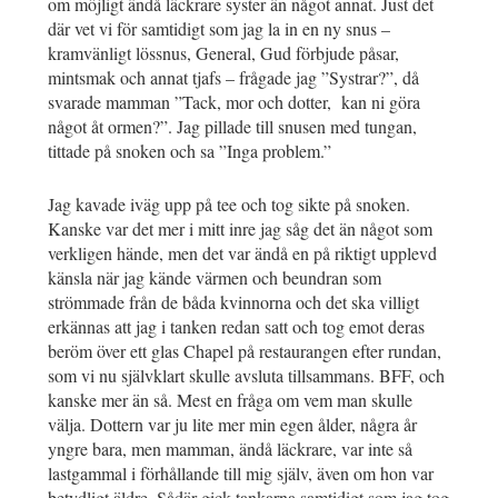
om möjligt ändå läckrare syster än något annat. Just det
där vet vi för samtidigt som jag la in en ny snus –
kramvänligt lössnus, General, Gud förbjude påsar,
mintsmak och annat tjafs – frågade jag ”Systrar?”, då
svarade mamman ”Tack, mor och dotter, kan ni göra
något åt ormen?”. Jag pillade till snusen med tungan,
tittade på snoken och sa ”Inga problem.”
Jag kavade iväg upp på tee och tog sikte på snoken.
Kanske var det mer i mitt inre jag såg det än något som
verkligen hände, men det var ändå en på riktigt upplevd
känsla när jag kände värmen och beundran som
strömmade från de båda kvinnorna och det ska villigt
erkännas att jag i tanken redan satt och tog emot deras
beröm över ett glas Chapel på restaurangen efter rundan,
som vi nu självklart skulle avsluta tillsammans. BFF, och
kanske mer än så. Mest en fråga om vem man skulle
välja. Dottern var ju lite mer min egen ålder, några år
yngre bara, men mamman, ändå läckrare, var inte så
lastgammal i förhållande till mig själv, även om hon var
betydligt äldre. Sådär gick tankarna samtidigt som jag tog