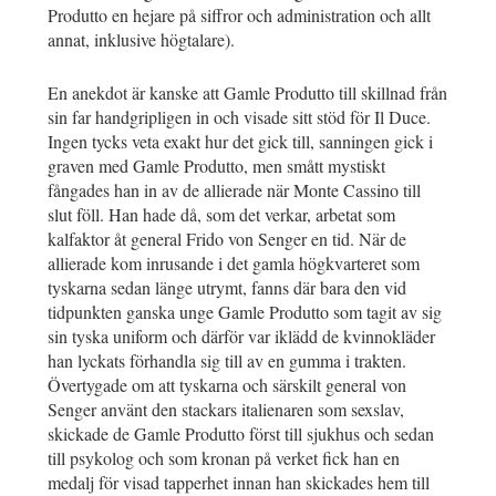
Produtto en hejare på siffror och administration och allt
annat, inklusive högtalare).
En anekdot är kanske att Gamle Produtto till skillnad från
sin far handgripligen in och visade sitt stöd för Il Duce.
Ingen tycks veta exakt hur det gick till, sanningen gick i
graven med Gamle Produtto, men smått mystiskt
fångades han in av de allierade när Monte Cassino till
slut föll. Han hade då, som det verkar, arbetat som
kalfaktor åt general Frido von Senger en tid. När de
allierade kom inrusande i det gamla högkvarteret som
tyskarna sedan länge utrymt, fanns där bara den vid
tidpunkten ganska unge Gamle Produtto som tagit av sig
sin tyska uniform och därför var iklädd de kvinnokläder
han lyckats förhandla sig till av en gumma i trakten.
Övertygade om att tyskarna och särskilt general von
Senger använt den stackars italienaren som sexslav,
skickade de Gamle Produtto först till sjukhus och sedan
till psykolog och som kronan på verket fick han en
medalj för visad tapperhet innan han skickades hem till