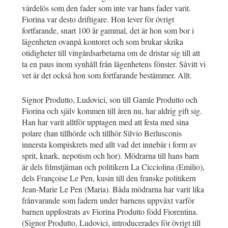
värdelös som den fader som inte var hans fader varit.
Fiorina var desto driftigare. Hon lever för övrigt
fortfarande, snart 100 år gammal, det är hon som bor i
lägenheten ovanpå kontoret och som brukar skrika
otidigheter till vingårdsarbetarna om de dristar sig till att
ta en paus inom synhåll från lägenhetens fönster. Såvitt vi
vet är det också hon som fortfarande bestämmer. Allt.
Signor Produtto, Ludovici, son till Gamle Produtto och
Fiorina och själv kommen till åren nu, har aldrig gift sig.
Han har varit alltför upptagen med att festa med sina
polare (han tillhörde och tillhör Silvio Berlusconis
innersta kompiskrets med allt vad det innebär i form av
sprit, knark, nepotism och hor). Mödrarna till hans barn
är dels filmstjärnan och politikern La Cicciolina (Emilio),
dels Françoise Le Pen, kusin till den franske politikern
Jean-Marie Le Pen (Maria). Båda mödrarna har varit lika
frånvarande som fadern under barnens uppväxt varför
barnen uppfostrats av Fiorina Produtto född Fiorentina.
(Signor Produtto, Ludovici, introducerades för övrigt till