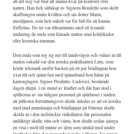
att det nog var bäst att stanna kvar på kontoret över
natten. Han fick sällskap av Signora Rondello som skött
skaffningen under kvällen och sin dotter Maria,
utesäljaren, som helt enkelt var för full för att kunna
förflyttas. De tre var tillsammans med ett lysande
undantag de enda som klarade natten utan köldskador
eller kroniska trauman.
Den enda som tog sig ner till landsvägen och vidare in till
staden oskadd var den norska praktikanten Linn, som
körde telemark nerför backen på ett par brädlappar hon
yxat till och spänt fast med spännband hon hittat på
kartonglagret. Signor Produtto, Ludovici, bestämde
dagen därpå i en stund av klarhet och där han stod i
spillrorna av sin tidigare personal på sjukhuset i staden,
att julfesten fortsättningsvis skulle inledas av att en norska
med tänd pannlampa och brädlappar på fötterna skulle
skrida in i den nedsläckta vinkällaren där personalen
andäktigt skulle sitta och vänta, hon skulle sedan sjunga
en visa i moll till minne av dem som strukit med under
återfärden från den numer historiska julfesten. En minut