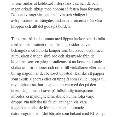
vi som andas ut koldioxid i stora lass”, sa han då och
ingen orkade riktigt med honom så festen bara fortsatte).
Doften av ungt vin, gammalt vin och vinäger i
avloppsrännorna trängdes undan av aromerna från våra
kroppar och allt det goda på borden.
Tankarna, både de tomma med öppna luckor och de fulla
med kondensvattnet rinnande längst sidorna, var
behängda med kulörta lampor som blinkade i otakt med
julmusiken där den skrålade och skramlade från de
högtalare som en gång installerats så att kontoret kunde
skrika ut instruktioner och order till vinkällaren eller kalla
till sig någon när det behovet uppstod. Kanske ett papper
som skulle signeras eller en uppgift som skulle uppges till
myndigheterna, hur noga det nu var med det på den
tiden, långt innan kravet på fullständig transparens
infördes så myndigheterna skulle kunna följa varje
droppe vin tillbaka till fältet, antingen via våra
loggböcker eller de för ändamålet utformade
datorprogrammen (det började som bekant med EU:s nya