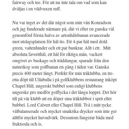
fairway och tee. För att nu inte tala om vad som kan
dväljas i en vildvuxen ruff.
Nu var inget av det där något som min vän Konradson
och jag funderade närmare på, där vi efter en ganska väl
genomförd första halva av artonhålsbanan avancerade
mot utslagsplatsen för hål tio. Ett 4-par hål med dold
green, vattenhinder och ett par bunkrar. Allt i ett. Mitt
absoluta favorithål, ett hål för riktiga män, vackert
omgivet av buskage och träddungar, sparade från den
naturskog som golfbanan en gång i tiden var. Ganska
precis 400 meter långt. Perfekt för min träklubba, en tre-
etta döpt till Ullabulla i på golfklubbens restaurang inköpt
Chapel Hill, ungerskt bubbel som enligt klubbens
ungerske pro medför golflycka i det långa loppet. Det hör
till på vår klubb att en döper sina träklubbor i sprit eller
bubbel. Lord Calvert eller Chapel Hill. Två i mitt tycke
välbalanserade och mycket smakrika drycker som inte ger
alltför mycket huvudvärk. Dessutom fungerar båda med
fruktsoda och is.