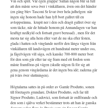
Vin och sprit. Vår egen grappa! Sällan någon blir så full
att den måste sova över i vinkällaren, även om det händer
(en gång blev Tasconi Sr kvar över hela julhelgen: när
ingen såg honom hade han lyft bort gallret till en
avloppsränna, krupit ner i den och dragit gallret över sig
som täcke, när de hittade honom på Annandagen var han
kraftigt nedkyld och fortsatt gravt berusad) , men för det
mesta tar sig alla hem eller vart de nu ska efter festen,
glada i hatten och vinglande nerför den långa vägen från
vinkällaren till landsvägen ett hundratal meter under oss,
ja fågelvägen vill säga, och kanske 700-800 meter bort
för den som går eller tar sig fram med ett fordon som
måste framföras på vägen (skulle någon få för sig att
gena genom vingårdarna är det ingen bra idé; raderna går
på tvärs över sluttningen).
Högtalarna sattes in på order av Gamle Produtto, sonen
till företagets grundare, Doktor Produtto, och far till
Signor Produtto, Ludovici, som fortsatt är ordförande och
den som i själva verket bestämmer trots att han är ganska
dement sedan flera år. Precis som sin far var Gamle