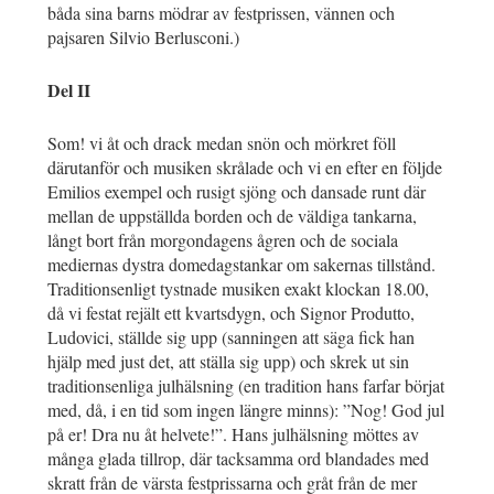
båda sina barns mödrar av festprissen, vännen och
pajsaren Silvio Berlusconi.)
Del II
Som! vi åt och drack medan snön och mörkret föll
därutanför och musiken skrålade och vi en efter en följde
Emilios exempel och rusigt sjöng och dansade runt där
mellan de uppställda borden och de väldiga tankarna,
långt bort från morgondagens ågren och de sociala
mediernas dystra domedagstankar om sakernas tillstånd.
Traditionsenligt tystnade musiken exakt klockan 18.00,
då vi festat rejält ett kvartsdygn, och Signor Produtto,
Ludovici, ställde sig upp (sanningen att säga fick han
hjälp med just det, att ställa sig upp) och skrek ut sin
traditionsenliga julhälsning (en tradition hans farfar börjat
med, då, i en tid som ingen längre minns): ”Nog! God jul
på er! Dra nu åt helvete!”. Hans julhälsning möttes av
många glada tillrop, där tacksamma ord blandades med
skratt från de värsta festprissarna och gråt från de mer