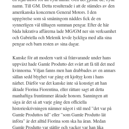
namn. Till GM. Detta resulterade i att de stämdes av den
amerikanska koncernen General Motors. I den
uppgörelse som så småningom nåddes fick de en
synnerligen väl tilltagen summan pengar. Efter de här
båda lukrativa affärerna lade MG/GM ner sin verksamhet
och Gabriella och Melenik levde lyckliga med alla sina
pengar och barn resten av sina dagar.
Kanske för att modern varit så frånvarande under hans
uppväxt hade Gamle Produtto det svårt att få till det med
kvinnorna. Viljan fanns men han drabbades av en annars
sällan sedd blyghet var gång ett kjoltyg kom i hans
närhet. Därför var det kanske inte så konstigt att han
äktade Fiorina Fiorentina, eller rättare sagt att detta
manhaftiga fruntimmer äktade honom. Sanningen att
säga är det så att varje gång den officiella
historieskrivningen nämner något i stil med ”det var på
Gamle Produttos tid” eller ”som Gamle Produtto lät
införa” är det alltid Fiorina som ska ha äran. Medan
Gamle Produtto var ståtlig och vacker var han lika