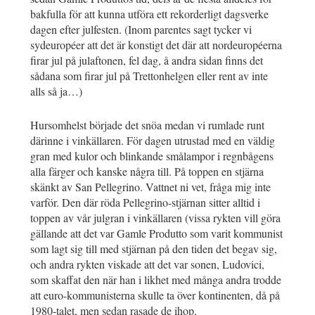
bakfulla för att kunna utföra ett rekorderligt dagsverke
dagen efter julfesten. (Inom parentes sagt tycker vi
sydeuropéer att det är konstigt det där att nordeuropéerna
firar jul på julaftonen, fel dag, å andra sidan finns det
sådana som firar jul på Trettonhelgen eller rent av inte
alls så ja…)
Hursomhelst började det snöa medan vi rumlade runt
därinne i vinkällaren. För dagen utrustad med en väldig
gran med kulor och blinkande smålampor i regnbågens
alla färger och kanske några till. På toppen en stjärna
skänkt av San Pellegrino. Vattnet ni vet, fråga mig inte
varför. Den där röda Pellegrino-stjärnan sitter alltid i
toppen av vår julgran i vinkällaren (vissa rykten vill göra
gällande att det var Gamle Produtto som varit kommunist
som lagt sig till med stjärnan på den tiden det begav sig,
och andra rykten viskade att det var sonen, Ludovici,
som skaffat den när han i likhet med många andra trodde
att euro-kommunisterna skulle ta över kontinenten, då på
1980-talet, men sedan rasade de ihop,