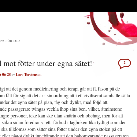
IV:
FÖRBUD
 mot fötter under egna sätet!
2
6-06-28
av
Lars Torstenson
igt att det genom medicinering och terapi går att få fason på de
m fått för sig att det är i sin ordning att i ett civiliserat samhälle sätta
 under det egna sätet på plan, tåg och dylikt, med följd att
e passagerare tvingas veckla ihop sina ben, vilket, åtminstone
ngre personer, icke kan ske utan smärta och obehag, men för att
 säkra sidan föredrar vi ett förbud i lagboken lika tydligt som den
 ska tilldömas som sätter sina fötter under den egna stolen på ett
åg eller något dylikt innebärande att den bakomvarande passageraren