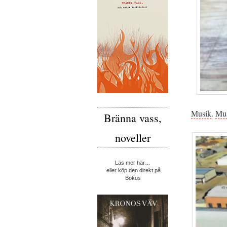
Musik
.
Mus
Bränna vass,
noveller
Läs mer här…
eller köp den direkt på
Bokus