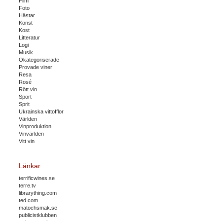
Film
Foto
Hästar
Konst
Kost
Litteratur
Logi
Musik
Okategoriserade
Provade viner
Resa
Rosé
Rött vin
Sport
Sprit
Ukrainska vittofflor
Världen
Vinproduktion
Vinvärlden
Vitt vin
Länkar
terrificwines.se
terre.tv
librarything.com
ted.com
matochsmak.se
publicistklubben