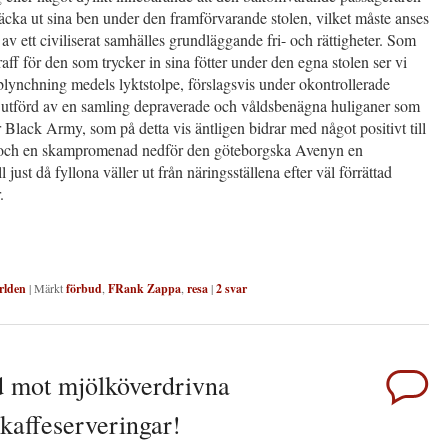
räcka ut sina ben under den framförvarande stolen, vilket måste anses
 av ett civiliserat samhälles grundläggande fri- och rättigheter. Som
raff för den som trycker in sina fötter under den egna stolen ser vi
lynchning medels lyktstolpe, förslagsvis under okontrollerade
 utförd av en samling depraverade och våldsbenägna huliganer som
ur Black Army, som på detta vis äntligen bidrar med något positivt till
 och en skampromenad nedför den göteborgska Avenyn en
 just då fyllona väller ut från näringsställena efter väl förrättad
.
rlden
|
Märkt
förbud
,
FRank Zappa
,
resa
|
2
svar
 mot mjölköverdrivna
åkaffeserveringar!