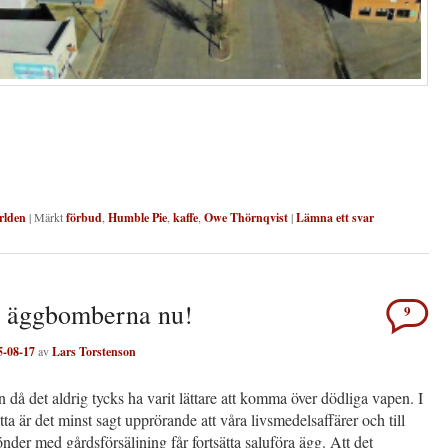
rlden
|
Märkt
förbud
,
Humble Pie
,
kaffe
,
Owe Thörnqvist
|
Lämna ett svar
a äggbomberna nu!
9
5-08-17
av
Lars Torstenson
en då det aldrig tycks ha varit lättare att komma över dödliga vapen. I
etta är det minst sagt upprörande att våra livsmedelsaffärer och till
der med gårdsförsäljning får fortsätta saluföra ägg. Att det