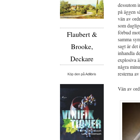
dessutom in
på äggen s
vän av ordn
som daglig
förbud mot 
Flaubert &
samma symb
Brooke,
sagt är det
inhandla de
Deckare
explosiva 
några minu
resterna av
Köp den på Adlibris
Vän av ord