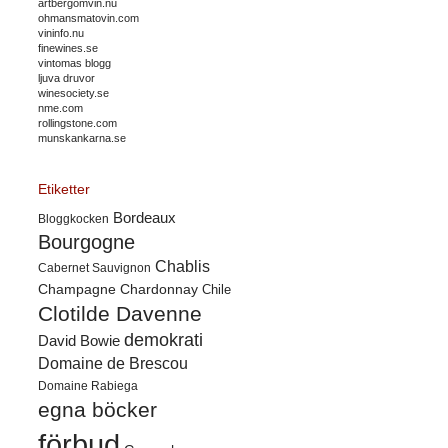
artbergomvin.nu
ohmansmatovin.com
vininfo.nu
finewines.se
vintomas blogg
ljuva druvor
winesociety.se
nme.com
rollingstone.com
munskankarna.se
Etiketter
Bordeaux
Bloggkocken
Bourgogne
Chablis
Cabernet Sauvignon
Champagne
Chardonnay
Chile
Clotilde Davenne
demokrati
David Bowie
Domaine de Brescou
Domaine Rabiega
egna böcker
förbud