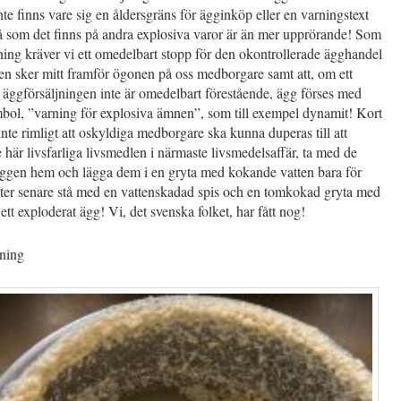
te finns vare sig en åldersgräns för ägginköp eller en varningstext
å som det finns på andra explosiva varor är än mer upprörande! Som
ing kräver vi ett omedelbart stopp för den okontrollerade ägghandel
en sker mitt framför ögonen på oss medborgare samt att, om ett
äggförsäljningen inte är omedelbart förestående, ägg förses med
ol, ”varning för explosiva ämnen”, som till exempel dynamit! Kort
 inte rimligt att oskyldiga medborgare ska kunna duperas till att
 här livsfarliga livsmedlen i närmaste livsmedelsaffär, ta med de
äggen hem och lägga dem i en gryta med kokande vatten bara för
ter senare stå med en vattenskadad spis och en tomkokad gryta med
 ett exploderat ägg! Vi, det svenska folket, har fått nog!
ning