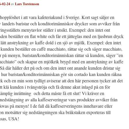
6-02-24
av
Lars Torstenson
hopplöshet i att vara kafeteriakund i Sverige. Kort sagt säljer en
v landets baristar och konditorimänniskor drycker som avviker från
ingsställets menytavlor ställer i utsikt. Exempel: den intet ont
en beställer en flat white och får ett jätteglas med en ljusbrun dryck
lätt anstrykning av kaffe dold i en sjö av mjölk. Exempel: den intet
kunden beställer en caffè macchiato, rättar sig och säger macchiato,
r på menyn, baristan/konditorimänniskan rättar så kunden, säger ”en
acchiato” och skapar en mjölkrik brygd med en anstrykning av kaffe
 Så där håller det på och om den intet ont anande kunden dristar sig
åga hur baristan/konditorimänniskan gör sin cortado kan kunden räkna
k och en min som tydligt aviserar att den här personen tycker att det
att klä kunden i tvångströja och få denne akut inlagd på en för
ämplig inrättning och detta måste få ett slut! Vi kräver en
edstängning av alla kaffeserveringar vars produkter avviker från
ovas på menyn! I de fall då kaffeserveringens innehavare eller
n motsätter sig nedstängningen ska bråkstaken exporteras till
nsas, USA!