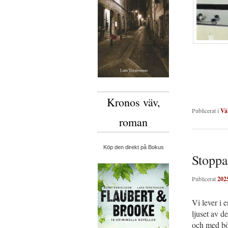
Kronos väv,
Publicerat i
Vä
roman
Köp den direkt på Bokus
Stopp
Publicerat
202
Vi lever i 
ljuset av d
och med bön