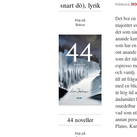
snart dö), lyrik
Publicerat
202
Det bor en 
Köp på
majoritet a
Bokus
det som när
anande kund
som har en 
ont anande 
som det stå
espresso m
och vanilj.
till att fr
med en blic
är hög tid 
ändamålet l
omedelbar n
vad som utl
annan perso
44 noveller
Plains, Ka
Köp på