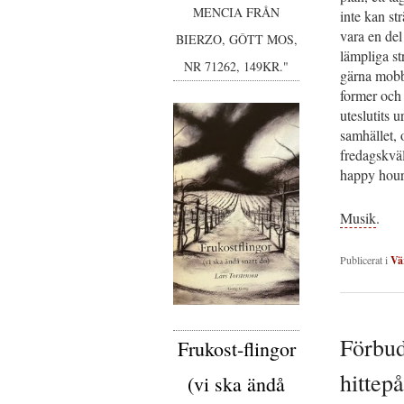
MENCIA FRÅN
inte kan st
vara en del
BIERZO, GÔTT MOS,
lämpliga st
NR 71262, 149KR."
gärna mobb
former och
uteslutits 
samhället,
fredagskväll
happy hour
Musik
.
Publicerat i
Vä
Förbud
Frukost-flingor
hittep
(vi ska ändå