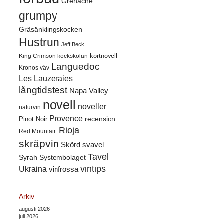
Grenache
grumpy
Gräsänklingskocken
Hustrun
Jeff Beck
kortnovell
King Crimson
kockskolan
Languedoc
Kronos väv
Les Lauzeraies
långtidstest
Napa Valley
novell
noveller
naturvin
Provence
recension
Pinot Noir
Rioja
Red Mountain
skräpvin
Skörd
svavel
Tavel
Syrah
Systembolaget
vintips
Ukraina
vinfrossa
Arkiv
augusti 2026
juli 2026