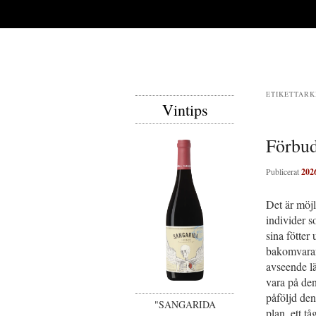
ETIKETTARK
Vintips
Förbud
Publicerat
202
Det är möjl
individer so
sina fötter
bakomvarand
avseende lä
vara på den
påföljd den
"SANGARIDA
plan, ett t