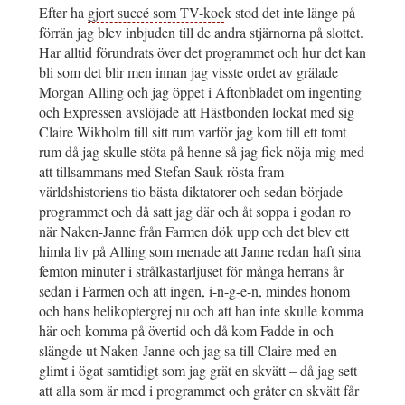
Efter ha
gjort succé som TV-koc
k stod det inte länge på
förrän jag blev inbjuden till de andra stjärnorna på slottet.
Har alltid förundrats över det programmet och hur det kan
bli som det blir men innan jag visste ordet av grälade
Morgan Alling och jag öppet i Aftonbladet om ingenting
och Expressen avslöjade att Hästbonden lockat med sig
Claire Wikholm till sitt rum varför jag kom till ett tomt
rum då jag skulle stöta på henne så jag fick nöja mig med
att tillsammans med Stefan Sauk rösta fram
världshistoriens tio bästa diktatorer och sedan började
programmet och då satt jag där och åt soppa i godan ro
när Naken-Janne från Farmen dök upp och det blev ett
himla liv på Alling som menade att Janne redan haft sina
femton minuter i strålkastarljuset för många herrans år
sedan i Farmen och att ingen, i-n-g-e-n, mindes honom
och hans helikoptergrej nu och att han inte skulle komma
här och komma på övertid och då kom Fadde in och
slängde ut Naken-Janne och jag sa till Claire med en
glimt i ögat samtidigt som jag grät en skvätt – då jag sett
att alla som är med i programmet och gråter en skvätt får