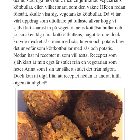
köttbullar, eller, vilket snart, som den vakne HR:en redan
förstått, skulle visa sig, vegetariska köttbullar. Då vi tar
vårt uppdrag som uttolkare på fullaste allvar högg vi
självklart snarast in på vegetarianens köttlösa bullar och
jo, smaken låg nära köttköttbullens, något torrare dock,
krävde mycket sås, men med sås, lingon och potatis blev
det ungefär som köttköttbullar med sås och potatis.
Nedan har ni receptet ni som vill testa. Receptet som
självklart är mitt eget är stulet från en vegetarian som
heter Anna som i sin tur säkert stulet det från någon.
Dock kan ni utgå från att receptet nedan är ändrat intill
oigenkännlighet*.