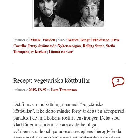
Publicerat i
Musik
,
Världen
|
Märkt
Beatles
,
Bengt Frithiofsson
,
Elvis
Costello
,
Jenny Strömstedt
,
Nyhetsmorgon
,
Rolling Stone
,
Steffo
Törnquist
,
tv-kockar
|
Lämna ett svar
Recept: vegetariska köttbullar
2
Publicerat
2015-12-25
av
Lars Torstenson
Det finns en motsättning i namnet ”vegetariska
köttbullar”, icke desto mindre förty är detta en accepterad
paradox i de fina kökens rostfria environger. Detta stod
klart för er utsände uttolkare av de hemliga,
svårbemästrade och paradoxala receptens hieroglyfer då
denne stod öga mot bulle med en julfirande vegetarians