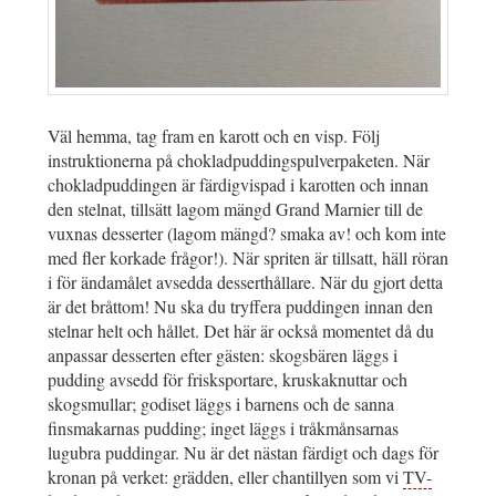
Väl hemma, tag fram en karott och en visp. Följ
instruktionerna på chokladpuddingspulverpaketen. När
chokladpuddingen är färdigvispad i karotten och innan
den stelnat, tillsätt lagom mängd Grand Marnier till de
vuxnas desserter (lagom mängd? smaka av! och kom inte
med fler korkade frågor!). När spriten är tillsatt, häll röran
i för ändamålet avsedda desserthållare. När du gjort detta
är det bråttom! Nu ska du tryffera puddingen innan den
stelnar helt och hållet. Det här är också momentet då du
anpassar desserten efter gästen: skogsbären läggs i
pudding avsedd för frisksportare, kruskaknuttar och
skogsmullar; godiset läggs i barnens och de sanna
finsmakarnas pudding; inget läggs i tråkmånsarnas
lugubra puddingar. Nu är det nästan färdigt och dags för
kronan på verket: grädden, eller chantillyen som vi
TV-