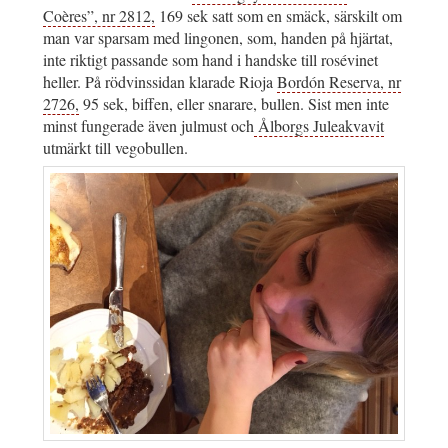
Coères”, nr 2812,
169 sek satt som en smäck, särskilt om
man var sparsam med lingonen, som, handen på hjärtat,
inte riktigt passande som hand i handske till rosévinet
heller. På rödvinssidan klarade Rioja
Bordón Reserva, nr
2726,
95 sek, biffen, eller snarare, bullen. Sist men inte
minst fungerade även julmust och
Ålborgs Juleakvavit
utmärkt till vegobullen.