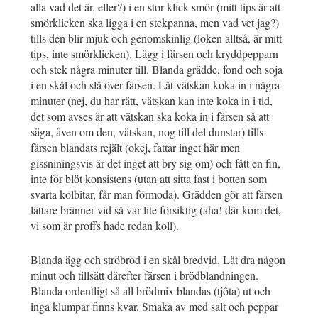
alla vad det är, eller?) i en stor klick smör (mitt tips är att
smörklicken ska ligga i en stekpanna, men vad vet jag?)
tills den blir mjuk och genomskinlig (löken alltså, är mitt
tips, inte smörklicken). Lägg i färsen och kryddpepparn
och stek några minuter till. Blanda grädde, fond och soja
i en skål och slå över färsen. Låt vätskan koka in i några
minuter (nej, du har rätt, vätskan kan inte koka in i tid,
det som avses är att vätskan ska koka in i färsen så att
säga, även om den, vätskan, nog till del dunstar) tills
färsen blandats rejält (okej, fattar inget här men
gissniningsvis är det inget att bry sig om) och fått en fin,
inte för blöt konsistens (utan att sitta fast i botten som
svarta kolbitar, får man förmoda). Grädden gör att färsen
lättare bränner vid så var lite försiktig (aha! där kom det,
vi som är proffs hade redan koll).
Blanda ägg och ströbröd i en skål bredvid. Låt dra någon
minut och tillsätt därefter färsen i brödblandningen.
Blanda ordentligt så all brödmix blandas (tjôta) ut och
inga klumpar finns kvar. Smaka av med salt och peppar