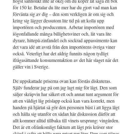
högst sannolikt inte är okej om du köper låt säga en box
för 150 kr. Betalar du lite mer har du gjort vad man kan
förvänta sig av dig – den som verkligen är om sig och
kring sig lägger dessutom lite tid på att kolla upp
importören och producenten. Arbetar importören med
iögonfallande många billighetsviner och, låt vara lite
dyrare, hittepå-zinfandel och sockrad appassimento kan
det vara idé att avstå från den importörens övriga viner
också. Veterligt har det aldrig funnits någon tydligt
ifrågasättande konsumentaktion av det här slaget när det
gäller vin i Sverige.
De uppskattade priserna ovan kan förstås diskuteras.
Själv funderar jag på om jag lagt mig för lågt. Den som
säljer skräpvin har säkert ett och annat tunt argument för
att en väldigt låg prislapp också kan vara korrekt, men
handen på hjärtat så gör den personen bäst i att ligga lågt
och hålla sig utanför en sådan här diskussion därför att
allt kommer alltid tillbaka till vinets ursprung: vingården.
Det är ett ofrånkomligt faktum att lågt pris kräver stor
skörd i syfte att hålla nere priset per liter. Den som tjänar