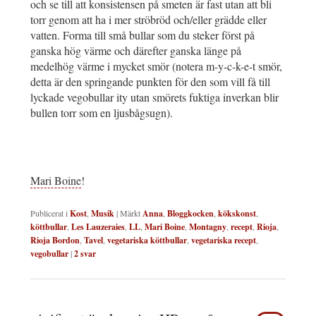
och se till att konsistensen på smeten är fast utan att bli
torr genom att ha i mer ströbröd och/eller grädde eller
vatten. Forma till små bullar som du steker först på
ganska hög värme och därefter ganska länge på
medelhög värme i mycket smör (notera m-y-c-k-e-t smör,
detta är den springande punkten för den som vill få till
lyckade vegobullar ity utan smörets fuktiga inverkan blir
bullen torr som en ljusbågsugn).
Mari Boine
!
Publicerat i
Kost
,
Musik
|
Märkt
Anna
,
Bloggkocken
,
kökskonst
,
köttbullar
,
Les Lauzeraies
,
LL
,
Mari Boine
,
Montagny
,
recept
,
Rioja
,
Rioja Bordon
,
Tavel
,
vegetariska köttbullar
,
vegetariska recept
,
vegobullar
|
2
svar