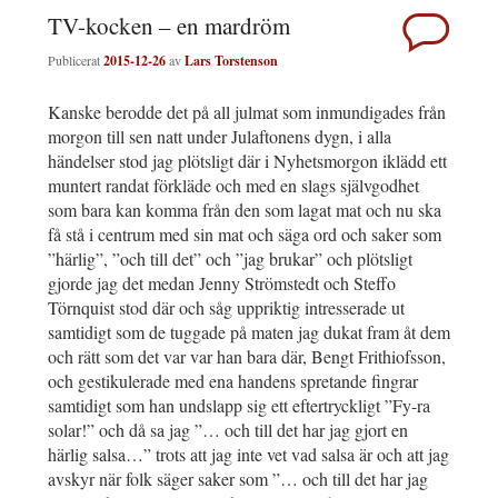
TV-kocken – en mardröm
Publicerat
2015-12-26
av
Lars Torstenson
Kanske berodde det på all julmat som inmundigades från
morgon till sen natt under Julaftonens dygn, i alla
händelser stod jag plötsligt där i Nyhetsmorgon iklädd ett
muntert randat förkläde och med en slags självgodhet
som bara kan komma från den som lagat mat och nu ska
få stå i centrum med sin mat och säga ord och saker som
”härlig”, ”och till det” och ”jag brukar” och plötsligt
gjorde jag det medan Jenny Strömstedt och Steffo
Törnquist stod där och såg uppriktig intresserade ut
samtidigt som de tuggade på maten jag dukat fram åt dem
och rätt som det var var han bara där, Bengt Frithiofsson,
och gestikulerade med ena handens spretande fingrar
samtidigt som han undslapp sig ett eftertryckligt ”Fy-ra
solar!” och då sa jag ”… och till det har jag gjort en
härlig salsa…” trots att jag inte vet vad salsa är och att jag
avskyr när folk säger saker som ”… och till det har jag