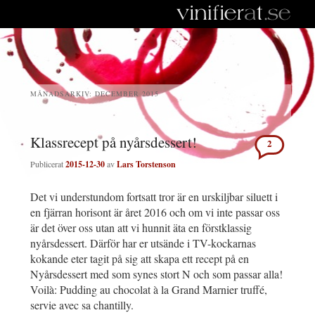
MÅNADSARKIV:
DECEMBER 2015
Klassrecept på nyårsdessert!
2
Publicerat
2015-12-30
av
Lars Torstenson
Det vi understundom fortsatt tror är en urskiljbar siluett i
en fjärran horisont är året 2016 och om vi inte passar oss
är det över oss utan att vi hunnit äta en förstklassig
nyårsdessert. Därför har er utsände i TV-kockarnas
kokande eter tagit på sig att skapa ett recept på en
Nyårsdessert med som synes stort N och som passar alla!
Voilà: Pudding au chocolat à la Grand Marnier truffé,
servie avec sa chantilly.