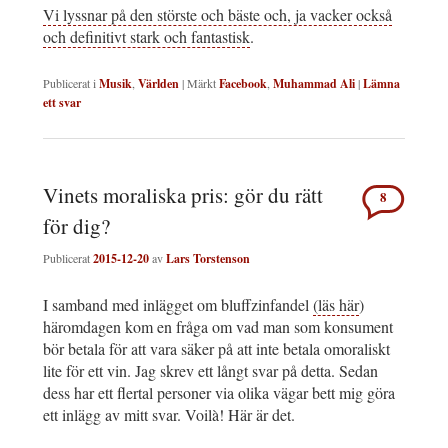
Vi lyssnar på den störste och bäste och, ja vacker också
och definitivt stark och fantastisk
.
Publicerat i
Musik
,
Världen
|
Märkt
Facebook
,
Muhammad Ali
|
Lämna
ett svar
Vinets moraliska pris: gör du rätt
8
för dig?
Publicerat
2015-12-20
av
Lars Torstenson
I samband med inlägget om bluffzinfandel
(läs här
)
häromdagen kom en fråga om vad man som konsument
bör betala för att vara säker på att inte betala omoraliskt
lite för ett vin. Jag skrev ett långt svar på detta. Sedan
dess har ett flertal personer via olika vägar bett mig göra
ett inlägg av mitt svar. Voilà! Här är det.