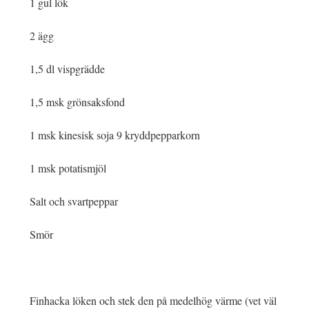
1 gul lök
2 ägg
1,5 dl vispgrädde
1,5 msk grönsaksfond
1 msk kinesisk soja 9 kryddpepparkorn
1 msk potatismjöl
Salt och svartpeppar
Smör
Finhacka löken och stek den på medelhög värme (vet väl