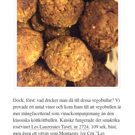
Dock, först: vad dricker man då till dessa vegobullar? Vi
provade ett antal viner och kom fram till att vegobullen är
mer mångfacetterad som vinackompanjemang än den
klassiska köttköttbullen. Kanske fungerade det smakrika
rosévinet
Les Lauzeraies Tavel, nr 2724
, 109 sek, bäst,
men även ett vitvin som
Montagny 1er Cru ”Les