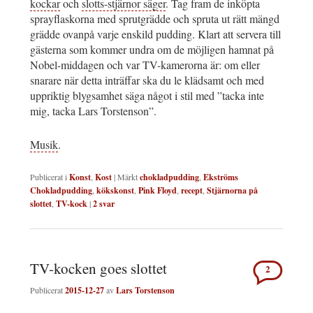
kockar
och
slotts-stjärnor säger
. Tag fram de inköpta
sprayflaskorna med sprutgrädde och spruta ut rätt mängd
grädde ovanpå varje enskild pudding. Klart att servera till
gästerna som kommer undra om de möjligen hamnat på
Nobel-middagen och var TV-kamerorna är: om eller
snarare när detta inträffar ska du le klädsamt och med
uppriktig blygsamhet säga något i stil med ”tacka inte
mig, tacka Lars Torstenson”.
Musik
.
Publicerat i
Konst
,
Kost
|
Märkt
chokladpudding
,
Ekströms
Chokladpudding
,
kökskonst
,
Pink Floyd
,
recept
,
Stjärnorna på
slottet
,
TV-kock
|
2
svar
TV-kocken goes slottet
2
Publicerat
2015-12-27
av
Lars Torstenson