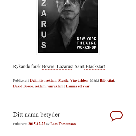
Rykande färsk
Bowie: Lazarus
! Samt
Blackstar!
Publicerat i
Definitivt reklam
,
Musik
,
Vinvärlden
|
Märkt
BiB
,
citat
,
David Bowie
,
reklam
,
vinraklam
|
Lämna ett svar
Ditt namn betyder
Publicerat
2015-12-22
av
Lars Torstenson