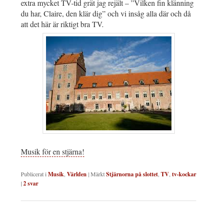
extra mycket TV-tid grät jag rejält – ”Vilken fin klänning
du har, Claire, den klär dig” och vi insåg alla där och då
att det här är riktigt bra TV.
Musik för en stjärna!
Publicerat i
Musik
,
Världen
|
Märkt
Stjärnorna på slottet
,
TV
,
tv-kockar
|
2
svar