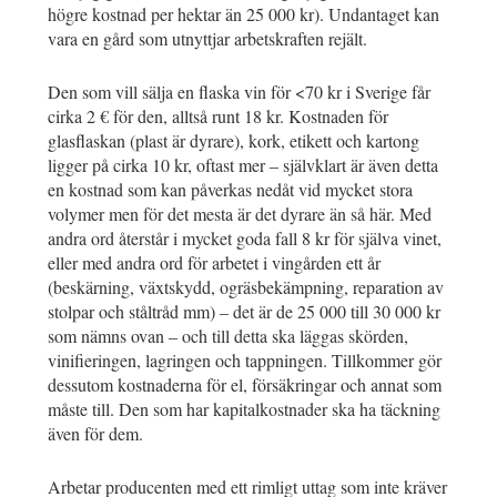
högre kostnad per hektar än 25 000 kr). Undantaget kan
vara en gård som utnyttjar arbetskraften rejält.
Den som vill sälja en flaska vin för <70 kr i Sverige får
cirka 2 € för den, alltså runt 18 kr. Kostnaden för
glasflaskan (plast är dyrare), kork, etikett och kartong
ligger på cirka 10 kr, oftast mer – självklart är även detta
en kostnad som kan påverkas nedåt vid mycket stora
volymer men för det mesta är det dyrare än så här. Med
andra ord återstår i mycket goda fall 8 kr för själva vinet,
eller med andra ord för arbetet i vingården ett år
(beskärning, växtskydd, ogräsbekämpning, reparation av
stolpar och ståltråd mm) – det är de 25 000 till 30 000 kr
som nämns ovan – och till detta ska läggas skörden,
vinifieringen, lagringen och tappningen. Tillkommer gör
dessutom kostnaderna för el, försäkringar och annat som
måste till. Den som har kapitalkostnader ska ha täckning
även för dem.
Arbetar producenten med ett rimligt uttag som inte kräver