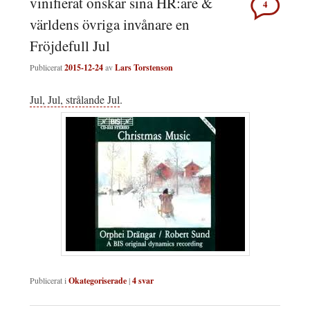
vinifierat önskar sina HR:are &
4
världens övriga invånare en
Fröjdefull Jul
Publicerat
2015-12-24
av
Lars Torstenson
Jul, Jul, strålande Jul
.
Publicerat i
Okategoriserade
|
4
svar