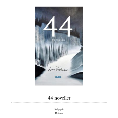
44 noveller
Köp på
Bokus