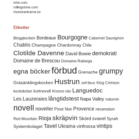
nme.com
rollingstone.com
munskankarna.se
Etiketter
Bourgogne
Bordeaux
Cabernet Sauvignon
Bloggkocken
Chablis
Champagne
Chardonnay
Chile
Clotilde Davenne
demokrati
David Bowie
Domaine de Brescou
Domaine Rabiega
förbud
grumpy
egna böcker
Grenache
Hustrun
Gräsänklingskocken
King Crimson
Jeff Beck
Languedoc
kortnovell
kockskolan
Kronos väv
långtidstest
Les Lauzeraies
Napa Valley
naturvin
novell
noveller
Provence
recension
Pinot Noir
skräpvin
Rioja
Skörd
svavel
Syrah
Red Mountain
Tavel
vintips
Ukraina
Systembolaget
vinfrossa