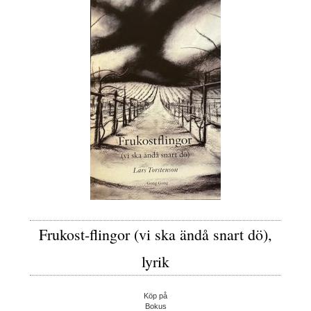
Frukost-flingor (vi ska ändå snart dö),
lyrik
Köp på
Bokus