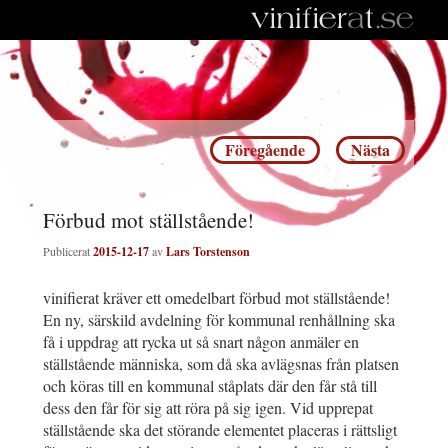
Inläggsnavigering
Föregående
Nästa
Förbud mot ställstående!
Publicerat
2015-12-17
av
Lars Torstenson
vinifierat kräver ett omedelbart förbud mot ställstående!
En ny, särskild avdelning för kommunal renhållning ska
få i uppdrag att rycka ut så snart någon anmäler en
ställstående människa, som då ska avlägsnas från platsen
och köras till en kommunal ståplats där den får stå till
dess den får för sig att röra på sig igen. Vid upprepat
ställstående ska det störande elementet placeras i rättsligt