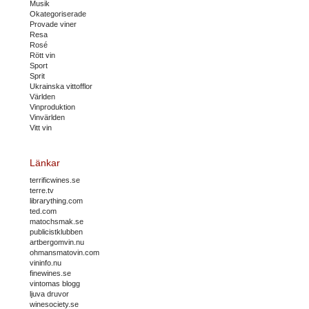
Musik
Okategoriserade
Provade viner
Resa
Rosé
Rött vin
Sport
Sprit
Ukrainska vittofflor
Världen
Vinproduktion
Vinvärlden
Vitt vin
Länkar
terrificwines.se
terre.tv
librarything.com
ted.com
matochsmak.se
publicistklubben
artbergomvin.nu
ohmansmatovin.com
vininfo.nu
finewines.se
vintomas blogg
ljuva druvor
winesociety.se