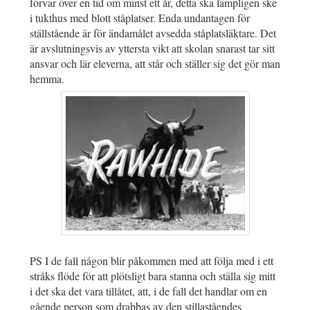
förvar över en tid om minst ett år, detta ska lämpligen ske
i tukthus med blott ståplatser. Enda undantagen för
ställstående är för ändamålet avsedda ståplatsläktare. Det
är avslutningsvis av yttersta vikt att skolan snarast tar sitt
ansvar och lär eleverna, att står och ställer sig det gör man
hemma.
PS I de fall någon blir påkommen med att följa med i ett
stråks flöde för att plötsligt bara stanna och ställa sig mitt
i det ska det vara tillåtet, att, i de fall det handlar om en
gående person som drabbas av den stillaståendes