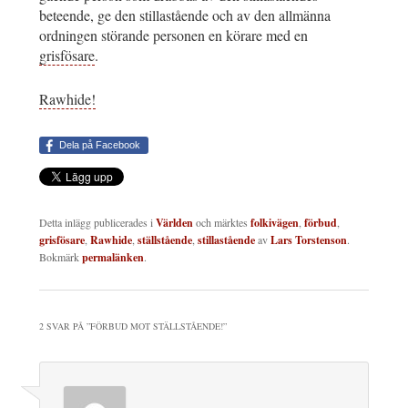
beteende, ge den stillastående och av den allmänna
ordningen störande personen en körare med en
grisfösare
.
Rawhide!
Dela på Facebook
Detta inlägg publicerades i
Världen
och märktes
folkivägen
,
förbud
,
grisfösare
,
Rawhide
,
ställstående
,
stillastående
av
Lars Torstenson
.
Bokmärk
permalänken
.
2 SVAR PÅ ”
FÖRBUD MOT STÄLLSTÅENDE!
”