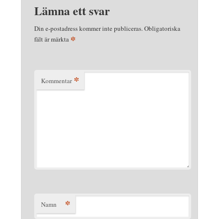
Lämna ett svar
Din e-postadress kommer inte publiceras.
Obligatoriska
*
fält är märkta
*
Kommentar
*
Namn