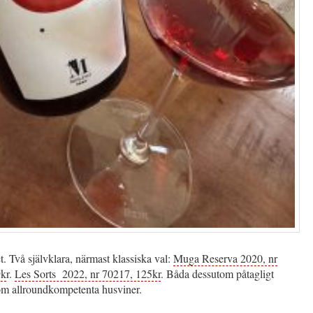
 Två självklara, närmast klassiska val:
Muga Reserva 2020, nr
9k
r.
Les Sorts 2022, nr 70217, 125kr
. Båda dessutom påtagligt
om allroundkompetenta husviner.