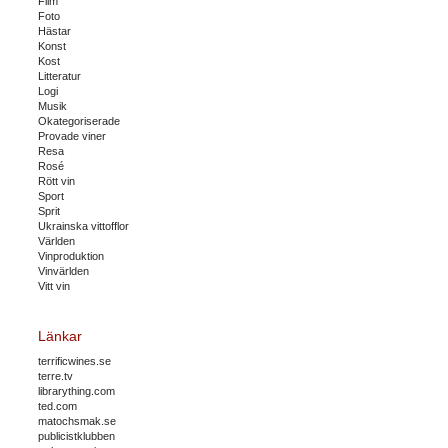
Film
Foto
Hästar
Konst
Kost
Litteratur
Logi
Musik
Okategoriserade
Provade viner
Resa
Rosé
Rött vin
Sport
Sprit
Ukrainska vittofflor
Världen
Vinproduktion
Vinvärlden
Vitt vin
Länkar
terrificwines.se
terre.tv
librarything.com
ted.com
matochsmak.se
publicistklubben