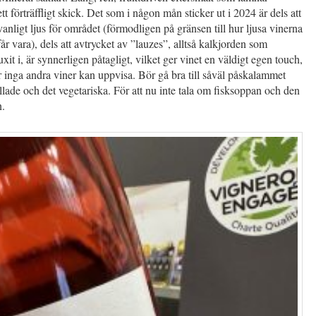
t förträffligt skick. Det som i någon mån sticker ut i 2024 är dels att
vanligt ljus för området (förmodligen på gränsen till hur ljusa vinerna
får vara), dels att avtrycket av ”lauzes”, alltså kalkjorden som
xit i, är synnerligen påtagligt, vilket ger vinet en väldigt egen touch,
r inga andra viner kan uppvisa. Bör gå bra till såväl påskalammet
llade och det vegetariska. För att nu inte tala om fisksoppan och den
n.