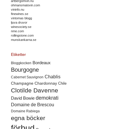
artbergomvin.nu
ohmansmatovin.com
vininfo.nu
finewines.se
vintomas blogg
ljuva druvor
winesociety.se
nme.com
rollingstone.com
munskankarna.se
Etiketter
Bordeaux
Bloggkocken
Bourgogne
Chablis
Cabernet Sauvignon
Champagne
Chardonnay
Chile
Clotilde Davenne
demokrati
David Bowie
Domaine de Brescou
Domaine Rabiega
egna böcker
förbud