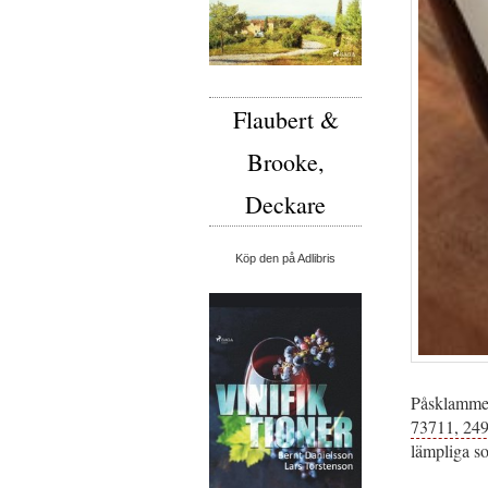
Flaubert &
Brooke,
Deckare
Köp den på Adlibris
Påsklammet.
73711, 24
lämpliga s