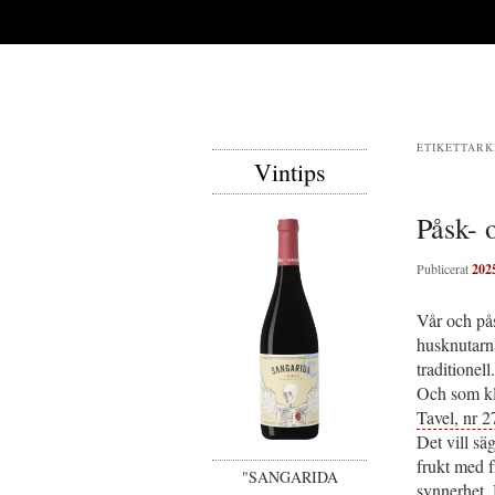
ETIKETTARK
Vintips
Påsk- 
Publicerat
202
Vår och pås
husknutarna
traditionel
Och som kl
Tavel, nr 2
Det vill sä
frukt med f
"SANGARIDA
synnerhet. 