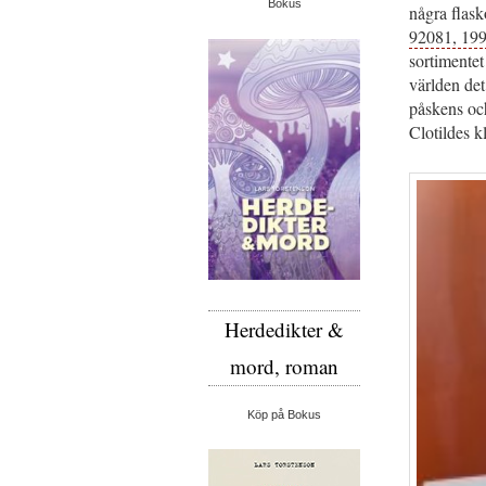
Bokus
några flask
92081, 199
sortimentet
världen det
påskens och
Clotildes k
Herdedikter &
mord, roman
Köp på Bokus