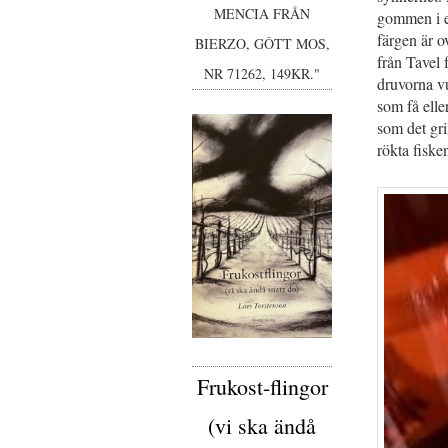
MENCIA FRÅN
gommen i et
färgen är o
BIERZO, GÔTT MOS,
från Tavel 
NR 71262, 149KR."
druvorna vu
som få elle
som det gri
rökta fiske
Frukost-flingor
(vi ska ändå