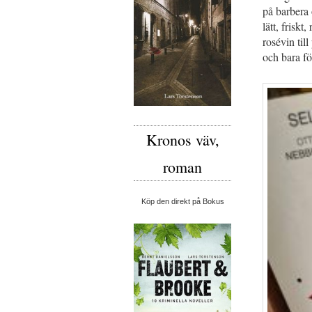
på barbera o
lätt, friskt
rosévin till
och bara för
Kronos väv,
roman
Köp den direkt på Bokus