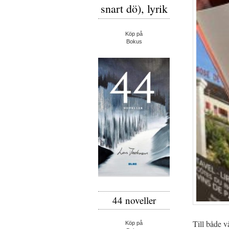
snart dö), lyrik
Köp på
Bokus
44 noveller
Till både v
Köp på