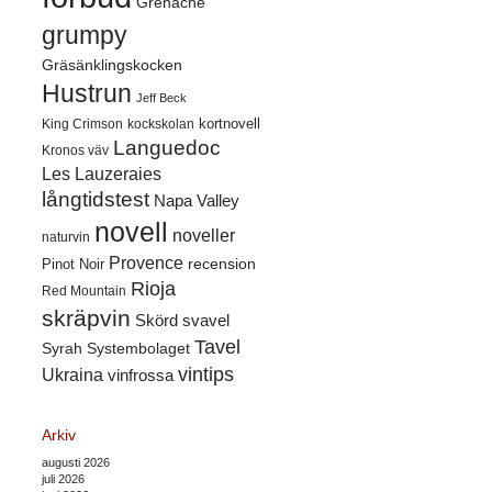
Grenache
grumpy
Gräsänklingskocken
Hustrun
Jeff Beck
kortnovell
King Crimson
kockskolan
Languedoc
Kronos väv
Les Lauzeraies
långtidstest
Napa Valley
novell
noveller
naturvin
Provence
recension
Pinot Noir
Rioja
Red Mountain
skräpvin
Skörd
svavel
Tavel
Syrah
Systembolaget
vintips
Ukraina
vinfrossa
Arkiv
augusti 2026
juli 2026