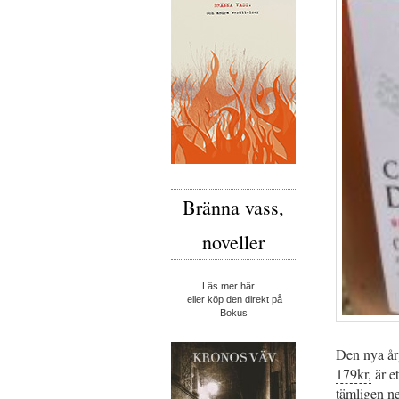
Bränna vass,
noveller
Läs mer här…
eller köp den direkt på
Bokus
Den nya år
179kr,
är e
tämligen ne