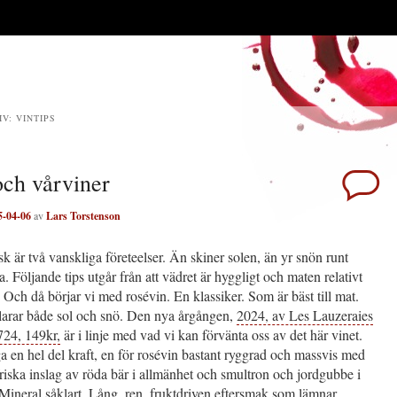
IV:
VINTIPS
och vårviner
5-04-06
av
Lars Torstenson
k är två vanskliga företeelser. Än skiner solen, än yr snön runt
. Följande tips utgår från att vädret är hyggligt och maten relativt
l. Och då börjar vi med rosévin. En klassiker. Som är bäst till mat.
arar både sol och snö. Den nya årgången,
2024, av Les Lauzeraies
724, 149kr,
är i linje med vad vi kan förvänta oss av det här vinet.
ga en hel del kraft, en för rosévin bastant ryggrad och massvis med
riska inslag av röda bär i allmänhet och smultron och jordgubbe i
Mineral såklart. Lång, ren, fruktdriven eftersmak som lämnar