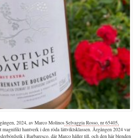
gången, 2024, av Marco Molinos
Selvaggia Rosso, nr 65405,
tt magnifikt hantverk i den röda lättviktsklassen. Årgången 2024 var
derbördsrik i Barbaresco, där Marco håller till, och den här blenden