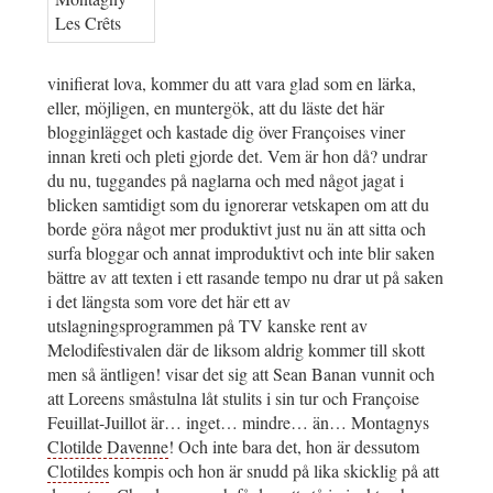
vinifierat lova, kommer du att vara glad som en lärka,
eller, möjligen, en muntergök, att du läste det här
blogginlägget och kastade dig över Françoises viner
innan kreti och pleti gjorde det. Vem är hon då? undrar
du nu, tuggandes på naglarna och med något jagat i
blicken samtidigt som du ignorerar vetskapen om att du
borde göra något mer produktivt just nu än att sitta och
surfa bloggar och annat improduktivt och inte blir saken
bättre av att texten i ett rasande tempo nu drar ut på saken
i det längsta som vore det här ett av
utslagningsprogrammen på TV kanske rent av
Melodifestivalen där de liksom aldrig kommer till skott
men så äntligen! visar det sig att Sean Banan vunnit och
att Loreens småstulna låt stulits i sin tur och Françoise
Feuillat-Juillot är… inget… mindre… än… Montagnys
Clotilde Davenne
! Och inte bara det, hon är dessutom
Clotildes
kompis och hon är snudd på lika skicklig på att