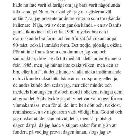
hade nu inte varit så farligt om jag bara varit någorlunda
fokuserad på Nuet. För vad gör jag när gästerna väl
anlänt? Jo, jag presenterar de tre vinerna som tre okända
italienare. Nåja, två av dem ganska kända – en av Banfis
gamla ikonviner från cirka 1990, mycket bra och i
överraskande bra form, och en Sfursat från okänt år på
90-talet, också i utmärkt form. Det tredje, plötsligt, okänt.
För att inte framstå som den dummer jag var, och
sannolikt är, drog jag då till med att ”detta är en Brunello
från 1985, men jag minns inte exakt vilken, men den är
bra, eller hur?”, åt detta kunde vi alla nicka instämmande
och vi kunde också hitta både år och ursprung, eller, ja,
de andra kunde det, sedan jag, mer eller mindre och
meddels honungslen röst och mord i blicken, tvingat dem
att göra det. Själv tyckte jag att vinet var väl moget för en
vinmakarnäsa, men för all del inte helt dött och, tveklöst,
reminiscensen av något som varit väldigt bra. Gott så och
jag önskar att det stannat vid detta, men så, plötsligt,
dagen därpå, då jag hade viktigare saker för mig än att
fundera på vad jag provat dagen innan, slogs jag av