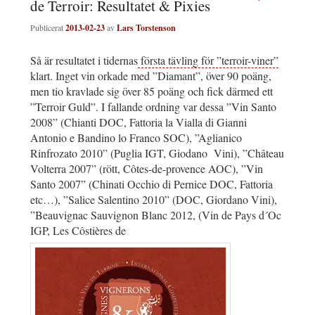
de Terroir: Resultatet & Pixies
Publicerat
2013-02-23
av
Lars Torstenson
Så är resultatet i tidernas
första tävling för ”terroir-viner”
klart. Inget vin orkade med ”Diamant”, över 90 poäng,
men tio kravlade sig över 85 poäng och fick därmed ett
”Terroir Guld”. I fallande ordning var dessa ”Vin Santo
2008” (Chianti DOC, Fattoria la Vialla di Gianni
Antonio e Bandino lo Franco SOC), ”Aglianico
Rinfrozato 2010” (Puglia IGT, Giodano Vini), ”Château
Volterra 2007” (rött, Côtes-de-provence AOC), ”Vin
Santo 2007” (Chinati Occhio di Pernice DOC, Fattoria
etc…), ”Salice Salentino 2010” (DOC, Giordano Vini),
”Beauvignac Sauvignon Blanc 2012, (Vin de Pays d´Oc
IGP, Les Côstières de