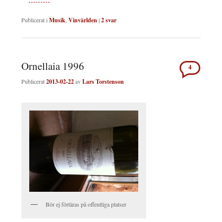
Publicerat i
Musik
,
Vinvärlden
|
2
svar
Ornellaia 1996
4
Publicerat
2013-02-22
av
Lars Torstenson
Bör ej förtäras på offentliga platser