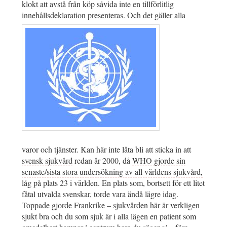
klokt att avstå från köp såvida inte en tillförlitlig
innehållsdeklaration presenteras. Och det gäller alla
varor och tjänster. Kan här inte låta bli att sticka in att
svensk sjukvård
redan år 2000, då
WHO gjorde sin
senaste/sista stora undersökning av all världens sjukvård,
låg på plats 23 i världen. En plats som, bortsett för ett litet
fåtal utvalda svenskar, torde vara ändå lägre idag.
Toppade gjorde Frankrike – sjukvården här är verkligen
sjukt bra och du som sjuk är i alla lägen en patient som