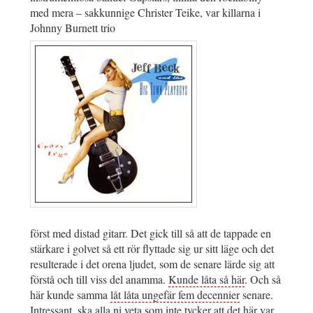
med mera – sakkunnige Christer Teike, var killarna i
Johnny Burnett trio
först med distad gitarr. Det gick till så att de tappade en
stärkare i golvet så ett rör flyttade sig ur sitt läge och det
resulterade i det orena ljudet, som de senare lärde sig att
förstå och till viss del anamma.
Kunde låta så här
. Och så
här kunde samma
låt låta ungefär fem decennier
senare.
Intressant, ska alla ni veta som inte tycker att det här var