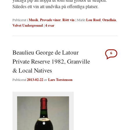
Således ett vin att undvika på offentliga platser.
Publicerat i
Musik
,
Provade viner
,
Rött vin
|
Märkt
Lou Reed
,
Ornellaia
,
Velvet Underground
|
4
svar
Beaulieu George de Latour
6
Private Reserve 1982, Granville
& Local Natives
Publicerat
2013-02-22
av
Lars Torstenson