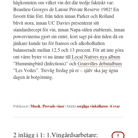
hågkomsten om vilket vin det där tredje faktiskt var:
Beaulieu Georges de Latour Private Reserve 1982! En
favorit från förr, från tiden innan Parker och Rolland
blivit stora, innan UC Davies presenterat sitt
standardrecept för vin, innan Napa-stilen etablerats, innan
powervinerna gjort sin entré, kort sagt på den tiden då en
jänkare kunde tas för fransos och alkoholhalten
balanserade mellan 12,5 och 13 procent. För att inte göra
ont värre byter vi nu ämne till
Local Natives nya album
”Hummingbird (Infectious)” och
Granvilles debutalbum
”Les Voiles”. Trevlig fredag på er – själv ska jag ägna
dagen åt botgörning.
Publicerat i
Musik
,
Provade viner
|
Märkt
sorgliga vinkällaren
|
6
svar
2 inlägg i 1: 1.Vingårdsarbetare:
5