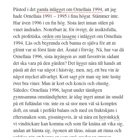
Påstod i det
gamla inlägget om Ornellaia 1994
, att jag
hade Ornellaia 1991 – 1995 i fina högar. Stämmer inte.
Har även 1996 i en fin hög. Sista året innan stilen på
vinet ändrades. Noterbart är, för övrigt, de insiktsfulla,
och profetiska,
orden om lasagne
i inlägget om Ornellaia
1994. Läs och begrunda och banna er själva för att ni
glömt var ni först läste det. Åratal i förväg. Nå, hur var då
Ornellaia 1996, sista årgången av mitt favoritvin sådant
det ska vara på den gården? Det ligger nära till hands att
påstå att det var något i hästväg, men, nej, ett bra vin är
något mycket allvarligt. Kort sagt gör man sig inte lustig
över bra viner. Man är kort och koncis och olustig.
Således: Ornellaia 1996, lagrat under tämligen
gynnsamma omständigheter, är idag inget annat än snudd
på ett fulländat vin: inte en så stor men väl så komplex
doft, en smak i perfekt balans och med en fruktskjuts i
eftersmaken som, gissningsvis, är så nära en
her
oink
ick
vi vindrickare kan komma och som får knäna att vika sig,
andan att hämta sig, ögonen att tåras, näsan att rinna och
ynkliga pip att hoppa ut som små grodor ur strupen.