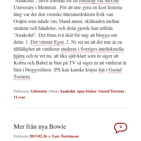
”Anakolut”, blivit föremål för ett
föredrag vid McGill
University i Montreal. För att inte göra en kort historia
lång var det den svenske litteraturdoktorn Erik van
Ooijen som talade om, bland annat, skillnaden mellan
struktur och händelse, och detta gjorde han utifrån
”Anakolut”. Det finns två skäl för mig att blogga om
detta: 1.
Det värmer Egot
. 2. Ni vet nu att det inte är en
tillfällighet att vinifierat
studeras i Sveriges intellektuella
hjärta
och ni vet nu, att lika självklart som ni säger att
Kobra och Babel är bäst på TV så säger ni att vinfierat är
bäst i bloggosfären. (PS kan kanske köpas
här
.)
Gustaf
Torstens
.
Publicerat i
Litteratur
|
Märkt
Anakolut
,
egna böcker
,
Gustaf Torstens
|
11
svar
Mer från nya Bowie
4
Publicerat
2013-02-26
av
Lars Torstenson