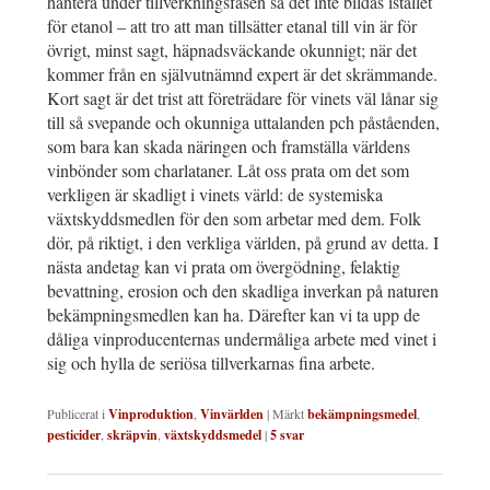
hantera under tillverkningsfasen så det inte bildas istället
för etanol – att tro att man tillsätter etanal till vin är för
övrigt, minst sagt, häpnadsväckande okunnigt; när det
kommer från en självutnämnd expert är det skrämmande.
Kort sagt är det trist att företrädare för vinets väl lånar sig
till så svepande och okunniga uttalanden pch påståenden,
som bara kan skada näringen och framställa världens
vinbönder som charlataner. Låt oss prata om det som
verkligen är skadligt i vinets värld: de systemiska
växtskyddsmedlen för den som arbetar med dem. Folk
dör, på riktigt, i den verkliga världen, på grund av detta. I
nästa andetag kan vi prata om övergödning, felaktig
bevattning, erosion och den skadliga inverkan på naturen
bekämpningsmedlen kan ha. Därefter kan vi ta upp de
dåliga vinproducenternas undermåliga arbete med vinet i
sig och hylla de seriösa tillverkarnas fina arbete.
Publicerat i
Vinproduktion
,
Vinvärlden
|
Märkt
bekämpningsmedel
,
pesticider
,
skräpvin
,
växtskyddsmedel
|
5
svar