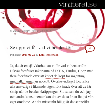
MÅNADSARKIV:
FEBRUARI 2013
Se upp: vi får vad vi betalar för!
2
Publicerat
2013-02-28
av
Lars Torstenson
Ja, det är en självklarhet, att
vi får vad vi betalar för
.
Likväl förefaller inköparna på IKEA, Findus,
Coop
med
flera förvånade över att
köttet de köpt
för ingenting
innehåller annat
än nötkött. Överhuvudtaget förefaller
alla ansvariga i liknande lägen förvånade över att de får
skräp när de betalar skräppengar. Slutsatsen du och jag
och andra konsumenter kan dra av detta är att lita på vårt
eget omdöme. Är det misstänkt billigt är det sannolikt