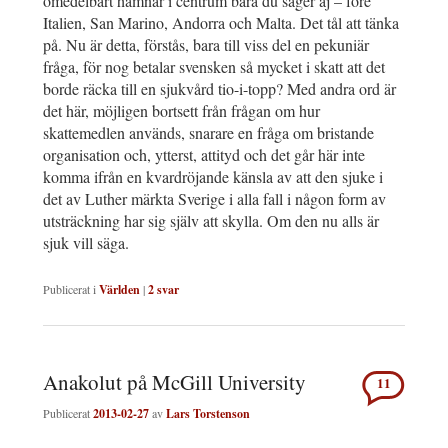
omedelbart hamnar i centrum bara du säger aj – före
Italien, San Marino, Andorra och Malta. Det tål att tänka
på. Nu är detta, förstås, bara till viss del en pekuniär
fråga, för nog betalar svensken så mycket i skatt att det
borde räcka till en sjukvård tio-i-topp? Med andra ord är
det här, möjligen bortsett från frågan om hur
skattemedlen används, snarare en fråga om bristande
organisation och, ytterst, attityd och det går här inte
komma ifrån en kvardröjande känsla av att den sjuke i
det av Luther märkta Sverige i alla fall i någon form av
utsträckning har sig själv att skylla. Om den nu alls är
sjuk vill säga.
Publicerat i
Världen
|
2
svar
Anakolut på McGill University
11
Publicerat
2013-02-27
av
Lars Torstenson