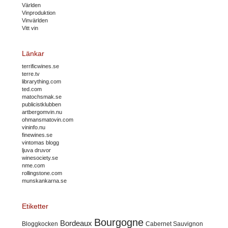
Världen
Vinproduktion
Vinvärlden
Vitt vin
Länkar
terrificwines.se
terre.tv
librarything.com
ted.com
matochsmak.se
publicistklubben
artbergomvin.nu
ohmansmatovin.com
vininfo.nu
finewines.se
vintomas blogg
ljuva druvor
winesociety.se
nme.com
rollingstone.com
munskankarna.se
Etiketter
Bourgogne
Bordeaux
Cabernet Sauvignon
Bloggkocken