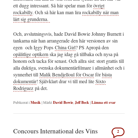
ett dugg intressant. Så här spelar man för
övrigt
rockabilly
. Och så här kan man lira
rockabilly när man
lärt sig grunderna.
Och, avslutningsvis, hade David Bowie Johnny Burnett i
tankarna när han arrangerade den här versionen av sin
egen och Iggy Pops
China Girl
? PS Apropå den
opålitlige optikern
ska jag idag gå tillbaka och nysa på
honom och tacka för senast. Och allra sist: stort grattis till
alla duktiga, svenska dokumentärfilmare i allmänhet och i
synnerhet till
Malik Bendjelloul för Oscar
för
bästa
dokumentär
! Självklart drar vi till med lite
Sixto
Rodriguez
på det.
Publicerat i
Musik
|
Märkt
David Bowie
,
Jeff Beck
|
Lämna ett svar
Concours International des Vins
2