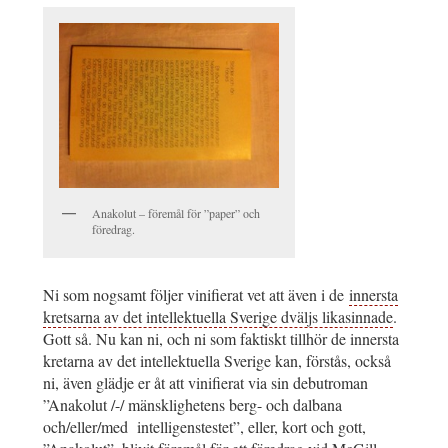
Anakolut – föremål för ”paper” och
föredrag.
Ni som nogsamt följer vinifierat vet att även i de
innersta
kretsarna av det intellektuella Sverige dväljs likasinnade
.
Gott så. Nu kan ni, och ni som faktiskt tillhör de innersta
kretarna av det intellektuella Sverige kan, förstås, också
ni, även glädje er åt att vinifierat via sin debutroman
”Anakolut /-/ mänsklighetens berg- och dalbana
och/eller/med intelligenstestet”, eller, kort och gott,