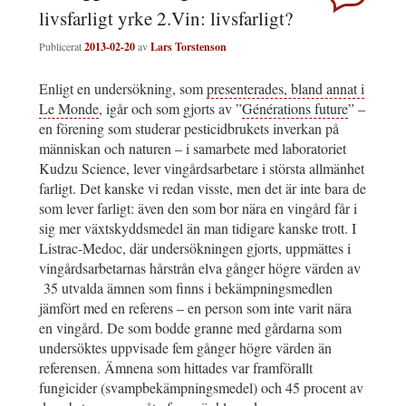
livsfarligt yrke 2.Vin: livsfarligt?
Publicerat
2013-02-20
av
Lars Torstenson
Enligt en undersökning, som
presenterades, bland annat i
Le Monde
, igår och som gjorts av ”
Générations future
” –
en förening som studerar pesticidbrukets inverkan på
människan och naturen – i samarbete med laboratoriet
Kudzu Science, lever vingårdsarbetare i största allmänhet
farligt. Det kanske vi redan visste, men det är inte bara de
som lever farligt: även den som bor nära en vingård får i
sig mer växtskyddsmedel än man tidigare kanske trott. I
Listrac-Medoc, där undersökningen gjorts, uppmättes i
vingårdsarbetarnas hårstrån elva gånger högre värden av
35 utvalda ämnen som finns i bekämpningsmedlen
jämfört med en referens – en person som inte varit nära
en vingård. De som bodde granne med gårdarna som
undersöktes uppvisade fem gånger högre värden än
referensen. Ämnena som hittades var framförallt
fungicider (svampbekämpningsmedel) och 45 procent av