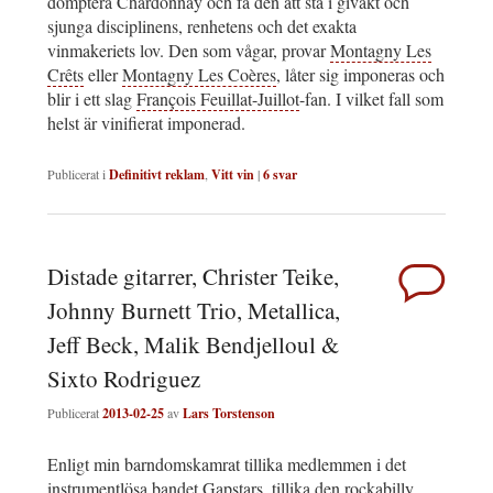
domptera Chardonnay och få den att stå i givakt och
sjunga disciplinens, renhetens och det exakta
vinmakeriets lov. Den som vågar, provar
Montagny Les
Crêts
eller
Montagny Les Coères
, låter sig imponeras och
blir i ett slag
François Feuillat-Juillot
-fan. I vilket fall som
helst är vinifierat imponerad.
Publicerat i
Definitivt reklam
,
Vitt vin
|
6
svar
Distade gitarrer, Christer Teike,
Johnny Burnett Trio, Metallica,
Jeff Beck, Malik Bendjelloul &
Sixto Rodriguez
Publicerat
2013-02-25
av
Lars Torstenson
Enligt min barndomskamrat tillika medlemmen i det
instrumentlösa bandet Gapstars, tillika den rockabilly