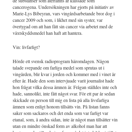
de substanser som återfanns är klassade som
cancerogena. Undersökningen har gjorts på initiativ av
Marie-Lys Bibeyran, vars vingårdsarbetande bror dog i
cancer 2009 och som, i likhet med sin syster, var
övertygad om att han fått sin cancer via arbetet med de
växtskyddsmedel han haft att hantera.
Vin: livfarligt?
Hörde ett svensk radioprogram häromdagen. Någon
talade svepande om farliga medel som sprutas ut i
vingården, blir kvar i jorden och kommer med i vinet år
efter år. Hade den som intervjuade varit journalist hade
hon frågat vilka dessa ämnen är. Frågan ställdes inte och
hade, sannolikt, inte fått något svar. För ett par år sedan
skickade en person till mig en lista på alla livsfarliga
ämnen som enligt honom tillsätts vin. På listan fanns
saker som sackaros och det enda som var farligt var
etanal, som, å andra sidan, inte är något man tillsätter vin
utan en mindre önskad form av alkohol man har att