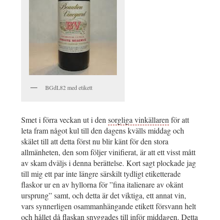
BGdL82 med etikett
Smet i förra veckan ut i den
sorgliga vinkällaren
för att
leta fram något kul till den dagens kvälls middag och
skälet till att detta först nu blir känt för den stora
allmänheten, den som följer vinifierat, är att ett visst mått
av skam dväljs i denna berättelse. Kort sagt plockade jag
till mig ett par inte längre särskilt tydligt etiketterade
flaskor ur en av hyllorna för ”fina italienare av okänt
ursprung” samt, och detta är det viktiga, ett annat vin,
vars synnerligen osammanhängande etikett försvann helt
och hållet då flaskan snyggades till inför middagen. Detta