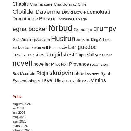
Chablis
Champagne
Chardonnay
Chile
Clotilde Davenne
demokrati
David Bowie
Domaine de Brescou
Domaine Rabiega
förbud
grumpy
egna böcker
Grenache
Hustrun
Gräsänklingskocken
King Crimson
Jeff Beck
Languedoc
kortnovell
kockskolan
Kronos väv
långtidstest
Les Lauzeraies
Napa Valley
naturvin
novell
noveller
Provence
recension
Pinot Noir
skräpvin
Rioja
Skörd
svavel
Syrah
Red Mountain
Tavel
vintips
Ukraina
Systembolaget
vinfrossa
Arkiv
augusti 2026
juli 2026
juni 2026
maj 2026
april 2026
mars 2026
februari 2026