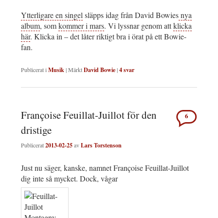
Ytterligare en singel
släpps idag från David Bowies
nya
album
, som
kommer i mars
. Vi lyssnar genom att
klicka
här
. Klicka in – det låter riktigt bra i örat på ett Bowie-
fan.
Publicerat i
Musik
|
Märkt
David Bowie
|
4
svar
Françoise Feuillat-Juillot för den
6
dristige
Publicerat
2013-02-25
av
Lars Torstenson
Just nu säger, kanske, namnet Françoise Feuillat-Juillot
dig inte så mycket. Dock, vågar