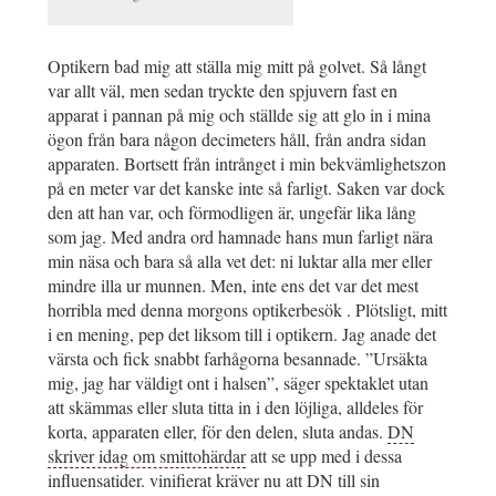
Optikern bad mig att ställa mig mitt på golvet. Så långt
var allt väl, men sedan tryckte den spjuvern fast en
apparat i pannan på mig och ställde sig att glo in i mina
ögon från bara någon decimeters håll, från andra sidan
apparaten. Bortsett från intrånget i min bekvämlighetszon
på en meter var det kanske inte så farligt. Saken var dock
den att han var, och förmodligen är, ungefär lika lång
som jag. Med andra ord hamnade hans mun farligt nära
min näsa och bara så alla vet det: ni luktar alla mer eller
mindre illa ur munnen. Men, inte ens det var det mest
horribla med denna morgons optikerbesök . Plötsligt, mitt
i en mening, pep det liksom till i optikern. Jag anade det
värsta och fick snabbt farhågorna besannade. ”Ursäkta
mig, jag har väldigt ont i halsen”, säger spektaklet utan
att skämmas eller sluta titta in i den löjliga, alldeles för
korta, apparaten eller, för den delen, sluta andas.
DN
skriver idag om smittohärdar
att se upp med i dessa
influensatider. vinifierat kräver nu att DN till sin