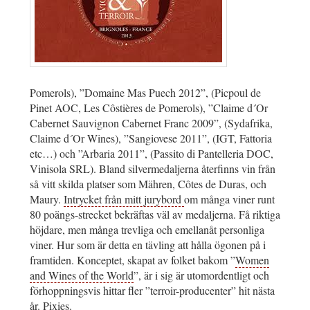
Pomerols), ”Domaine Mas Puech 2012”, (Picpoul de
Pinet AOC, Les Côstières de Pomerols), ”Claime d´Or
Cabernet Sauvignon Cabernet Franc 2009”, (Sydafrika,
Claime d´Or Wines), ”Sangiovese 2011”, (IGT, Fattoria
etc…) och ”Arbaria 2011”, (Passito di Pantelleria DOC,
Vinisola SRL). Bland silvermedaljerna återfinns vin från
så vitt skilda platser som Mähren, Côtes de Duras, och
Maury.
Intrycket från mitt jurybord
om många viner runt
80 poängs-strecket bekräftas väl av medaljerna. Få riktiga
höjdare, men många trevliga och emellanåt personliga
viner. Hur som är detta en tävling att hålla ögonen på i
framtiden. Konceptet, skapat av folket bakom ”
Women
and Wines of the World
”, är i sig är utomordentligt och
förhoppningsvis hittar fler ”terroir-producenter” hit nästa
år.
Pixies
.