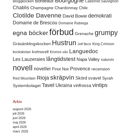
Bourgogne
Bordeaux
Cabernet Sauvignon
Bloggkocken
Chablis
Champagne
Chardonnay
Chile
Clotilde Davenne
demokrati
David Bowie
Domaine de Brescou
Domaine Rabiega
förbud
grumpy
egna böcker
Grenache
Hustrun
Gräsänklingskocken
King Crimson
Jeff Beck
Languedoc
kortnovell
kockskolan
Kronos väv
långtidstest
Les Lauzeraies
Napa Valley
naturvin
novell
noveller
Provence
recension
Pinot Noir
skräpvin
Rioja
Skörd
svavel
Syrah
Red Mountain
Tavel
vintips
Ukraina
Systembolaget
vinfrossa
Arkiv
augusti 2026
juli 2026
juni 2026
maj 2026
april 2026
mars 2026