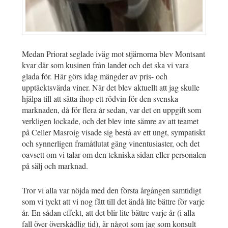
Medan Priorat seglade iväg mot stjärnorna blev Montsant
kvar där som kusinen från landet och det ska vi vara
glada för. Här görs idag mängder av pris- och
upptäcktsvärda viner. När det blev aktuellt att jag skulle
hjälpa till att sätta ihop ett rödvin för den svenska
marknaden, då för flera år sedan, var det en uppgift som
verkligen lockade, och det blev inte sämre av att teamet
på Celler Masroig visade sig bestå av ett ungt, sympatiskt
och synnerligen framåtlutat gäng vinentusiaster, och det
oavsett om vi talar om den tekniska sidan eller personalen
på sälj och marknad.
Tror vi alla var nöjda med den första årgången samtidigt
som vi tyckt att vi nog fått till det ändå lite bättre för varje
år. En sådan effekt, att det blir lite bättre varje år (i alla
fall över överskådlig tid), är något som jag som konsult