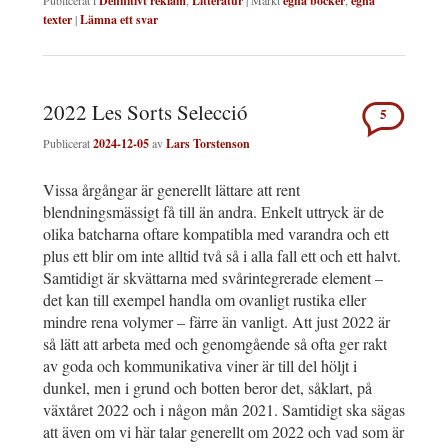
Publicerat i
Definitivt reklam
,
Litteratur
|
Märkt
egna böcker
,
egna
texter
|
Lämna ett svar
2022 Les Sorts Selecció
5
Publicerat
2024-12-05
av
Lars Torstenson
Vissa årgångar är generellt lättare att rent
blendningsmässigt få till än andra. Enkelt uttryck är de
olika batcharna oftare kompatibla med varandra och ett
plus ett blir om inte alltid två så i alla fall ett och ett halvt.
Samtidigt är skvättarna med svårintegrerade element –
det kan till exempel handla om ovanligt rustika eller
mindre rena volymer – färre än vanligt. Att just 2022 är
så lätt att arbeta med och genomgående så ofta ger rakt
av goda och kommunikativa viner är till del höljt i
dunkel, men i grund och botten beror det, såklart, på
växtåret 2022 och i någon mån 2021. Samtidigt ska sägas
att även om vi här talar generellt om 2022 och vad som är