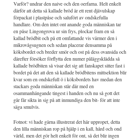
Varför? undrar den naive och den oerfarna. Helt enkelt
därför att detta så kallade bröd är ett rent djävulskap
förpackat i plastpåse och salufört av ondskefulla
handlare. Om den intet ont anande goda människan tar
en påse Lingongrova ur sin frys, plockar fram en så
kallad brödbit och på ett omfattande vis värmer den i
mikrovågsugnen och sedan placerar densamma på
köksbordet och breder smör och ost på dess ovansida och
därefter försöker förflytta den numer påläggsklädda så
kallade brödbiten så visar det sig att fanskapet sitter fast i
bordet på det att den så kallade brödbitens mittsektion blir
kvar som en ondskefull ö i köksbordets hav medan den
stackars goda människan står där med en
osammanhängande tingest i handen och nu så gott det
går får sikta in sig på att inmundiga den bit- för att inte
säga smulvis.
Fotnot: vi hade gärna illustrerat det här uppropet, detta
den lilla människan rop på hjälp i en kall, hård och ond
värld, men det gör helt enkelt för ont, så det blir ingen