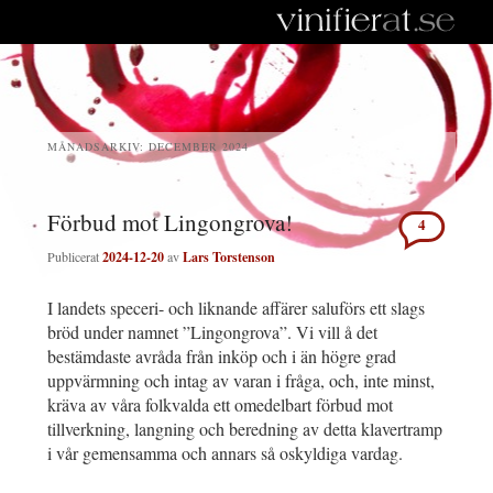
MÅNADSARKIV:
DECEMBER 2024
Förbud mot Lingongrova!
4
Publicerat
2024-12-20
av
Lars Torstenson
I landets speceri- och liknande affärer saluförs ett slags
bröd under namnet ”Lingongrova”. Vi vill å det
bestämdaste avråda från inköp och i än högre grad
uppvärmning och intag av varan i fråga, och, inte minst,
kräva av våra folkvalda ett omedelbart förbud mot
tillverkning, langning och beredning av detta klavertramp
i vår gemensamma och annars så oskyldiga vardag.