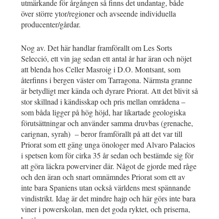
utmärkande för årgången så finns det undantag, både
över större ytor/regioner och avseende individuella
producenter/gårdar.
Nog av. Det här handlar framförallt om Les Sorts
Selecció, ett vin jag sedan ett antal år har äran och nöjet
att blenda hos Celler Masroig i D.O. Montsant, som
återfinns i bergen väster om Tarragona. Närmsta granne
är betydligt mer kända och dyrare Priorat. Att det blivit så
stor skillnad i kändisskap och pris mellan områdena –
som båda ligger på hög höjd, har likartade geologiska
förutsättningar och använder samma druvbas (grenache,
carignan, syrah) – beror framförallt på att det var till
Priorat som ett gäng unga önologer med Alvaro Palacios
i spetsen kom för cirka 35 år sedan och bestämde sig för
att göra läckra powerviner där. Något de gjorde med råge
och den äran och snart omnämndes Priorat som ett av
inte bara Spaniens utan också världens mest spännande
vindistrikt. Idag är det mindre hajp och här görs inte bara
viner i powerskolan, men det goda ryktet, och priserna,