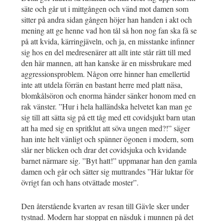
säte och går ut i mittgången och vänd mot damen som
sitter på andra sidan gången höjer han handen i akt och
mening att ge henne vad hon tål så hon nog fan ska få se
på att kvida, kärringjäveln, och ja, en misstanke infinner
sig hos en del medresenärer att allt inte står rätt till med
den här mannen, att han kanske är en missbrukare med
aggressionsproblem. Någon orre hinner han emellertid
inte att utdela förrän en bastant herre med platt näsa,
blomkålsöron och enorma händer sänker honom med en
rak vänster. ”Hur i hela halländska helvetet kan man ge
sig till att sätta sig på ett tåg med ett covidsjukt barn utan
att ha med sig en spritklut att söva ungen med?!” säger
han inte helt vänligt och spänner ögonen i modern, som
slår ner blicken och drar det covidsjuka och kvidande
barnet närmare sig. ”Byt hatt!” uppmanar han den gamla
damen och går och sätter sig muttrandes ”Här luktar för
övrigt fan och hans otvättade moster”.
Den återstående kvarten av resan till Gävle sker under
tystnad. Modern har stoppat en näsduk i munnen på det