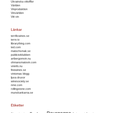
Ukrainska vittofflor
Världen
Vinproduktion
Vinvärlden
Vitt vin
Länkar
terrificwines.se
terre.tv
librarything.com
ted.com
matochsmak.se
publicistklubben
artbergomvin.nu
ohmansmatovin.com
vininfo.nu
finewines.se
vintomas blogg
ljuva druvor
winesociety.se
nme.com
rollingstone.com
munskankarna.se
Etiketter