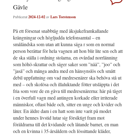
Gävle
Publicerat
2024-12-02
av
Lars Torstenson
På ett försenat snabbtåg med åksjukeframkallande
krängningar och högljudda telefonsamtal – en
småländska som utan att kunna säga r som en normal
person berättar för hela vagnen att hon blir lite sen och att
de ska ställa i ordning stolarna, en ovårdad norrlänning
som höhö-skrattar och säger saker som ”nää”, ”joo” och
”jaså” och många andra med en hänsynslös och smått
debil uppfattning om vad medresenärer ska behöva stå ut
med – och skolösa och illaluktande fötter utsläppta i det
fria som vore de en gåva till medresenärerna: här på tåget
i en överfull vagn med antingen korkade eller irriterade
människor, oftast både och, sitter en unge och kvider och
låter. En äldre dam i en hatt som inte varit på modet
under hennes livstid lutar sig försiktigt fram mot
föräldrarna till det kvidande och låtande barnet, en man
och en kvinna i 35-årsåldern och lössittande kläder,