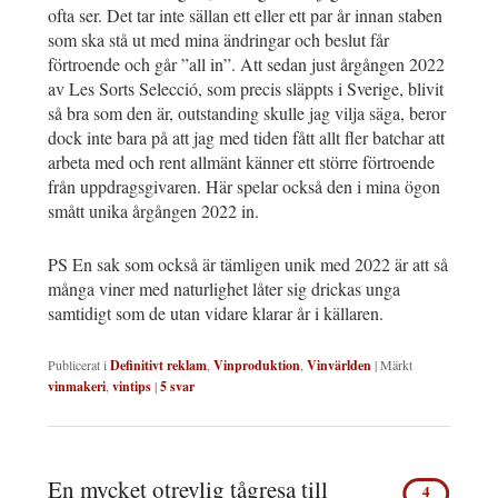
ofta ser. Det tar inte sällan ett eller ett par år innan staben
som ska stå ut med mina ändringar och beslut får
förtroende och går ”all in”. Att sedan just årgången 2022
av Les Sorts Selecció, som precis släppts i Sverige, blivit
så bra som den är, outstanding skulle jag vilja säga, beror
dock inte bara på att jag med tiden fått allt fler batchar att
arbeta med och rent allmänt känner ett större förtroende
från uppdragsgivaren. Här spelar också den i mina ögon
smått unika årgången 2022 in.
PS En sak som också är tämligen unik med 2022 är att så
många viner med naturlighet låter sig drickas unga
samtidigt som de utan vidare klarar år i källaren.
Publicerat i
Definitivt reklam
,
Vinproduktion
,
Vinvärlden
|
Märkt
vinmakeri
,
vintips
|
5
svar
En mycket otrevlig tågresa till
4