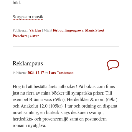
bild.
Sorgesam musik
.
Publicerat i
Världen
|
Märkt
förbud
,
lingongrova
,
Manic Street
Preachers
|
4
svar
Reklampaus
Publicerat
2024-12-17
av
Lars Torstenson
Hög tid att beställa årets julböcker! På bokus.com finns
just nu flera av mina böcker till sympatiska priser. Till
exempel Bränna vass (69kr), Herdedikter & mord (69kr)
och Anakolut 12.0 (105kr). I tur och ordning en disparat
novellsamling, en burlesk slags deckare i svamp-,
herdedikts- och provencemiljö samt en postmodern
roman i nyutgåva.