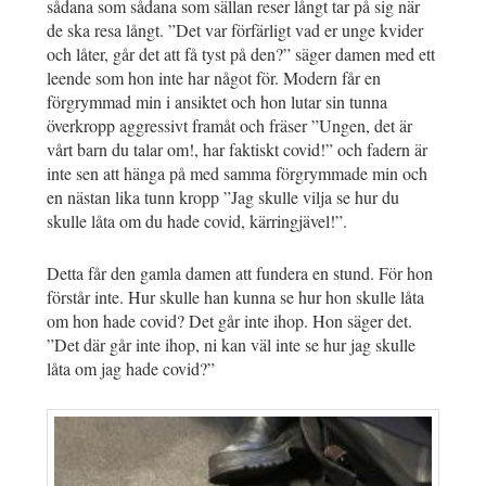
sådana som sådana som sällan reser långt tar på sig när
de ska resa långt. ”Det var förfärligt vad er unge kvider
och låter, går det att få tyst på den?” säger damen med ett
leende som hon inte har något för. Modern får en
förgrymmad min i ansiktet och hon lutar sin tunna
överkropp aggressivt framåt och fräser ”Ungen, det är
vårt barn du talar om!, har faktiskt covid!” och fadern är
inte sen att hänga på med samma förgrymmade min och
en nästan lika tunn kropp ”Jag skulle vilja se hur du
skulle låta om du hade covid, kärringjävel!”.
Detta får den gamla damen att fundera en stund. För hon
förstår inte. Hur skulle han kunna se hur hon skulle låta
om hon hade covid? Det går inte ihop. Hon säger det.
”Det där går inte ihop, ni kan väl inte se hur jag skulle
låta om jag hade covid?”