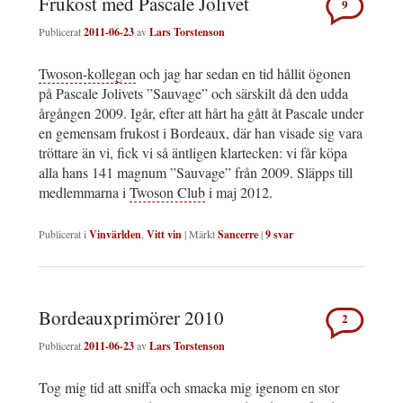
Frukost med Pascale Jolivet
9
Publicerat
2011-06-23
av
Lars Torstenson
Twoson-kollegan
och jag har sedan en tid hållit ögonen
på Pascale Jolivets ”Sauvage” och särskilt då den udda
årgången 2009. Igår, efter att hårt ha gått åt Pascale under
en gemensam frukost i Bordeaux, där han visade sig vara
tröttare än vi, fick vi så äntligen klartecken: vi får köpa
alla hans 141 magnum ”Sauvage” från 2009. Släpps till
medlemmarna i
Twoson Club
i maj 2012.
Publicerat i
Vinvärlden
,
Vitt vin
|
Märkt
Sancerre
|
9
svar
Bordeauxprimörer 2010
2
Publicerat
2011-06-23
av
Lars Torstenson
Tog mig tid att sniffa och smacka mig igenom en stor