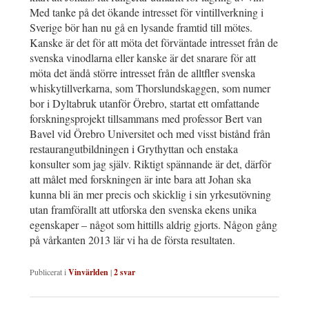
Med tanke på det ökande intresset för vintillverkning i
Sverige bör han nu gå en lysande framtid till mötes.
Kanske är det för att möta det förväntade intresset från de
svenska vinodlarna eller kanske är det snarare för att
möta det ändå större intresset från de alltfler svenska
whiskytillverkarna, som Thorslundskaggen, som numer
bor i Dyltabruk utanför Örebro, startat ett omfattande
forskningsprojekt tillsammans med professor Bert van
Bavel vid Örebro Universitet och med visst bistånd från
restaurangutbildningen i Grythyttan och enstaka
konsulter som jag själv. Riktigt spännande är det, därför
att målet med forskningen är inte bara att Johan ska
kunna bli än mer precis och skicklig i sin yrkesutövning
utan framförallt att utforska den svenska ekens unika
egenskaper – något som hittills aldrig gjorts. Någon gång
på vårkanten 2013 lär vi ha de första resultaten.
Publicerat i
Vinvärlden
|
2
svar