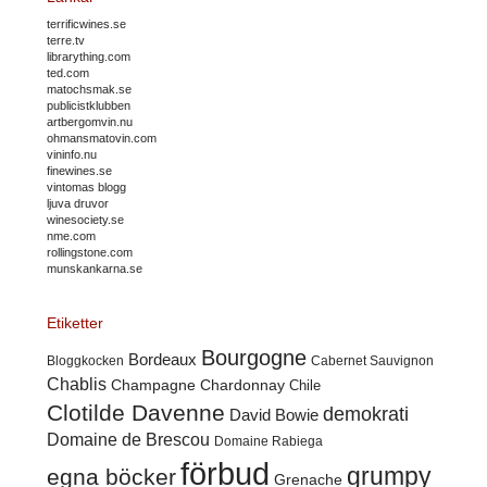
terrificwines.se
terre.tv
librarything.com
ted.com
matochsmak.se
publicistklubben
artbergomvin.nu
ohmansmatovin.com
vininfo.nu
finewines.se
vintomas blogg
ljuva druvor
winesociety.se
nme.com
rollingstone.com
munskankarna.se
Etiketter
Bourgogne
Bordeaux
Cabernet Sauvignon
Bloggkocken
Chablis
Champagne
Chardonnay
Chile
Clotilde Davenne
demokrati
David Bowie
Domaine de Brescou
Domaine Rabiega
förbud
grumpy
egna böcker
Grenache