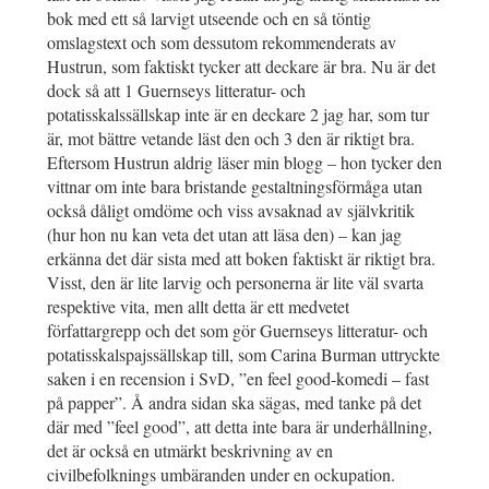
bok med ett så larvigt utseende och en så töntig
omslagstext och som dessutom rekommenderats av
Hustrun, som faktiskt tycker att deckare är bra. Nu är det
dock så att 1 Guernseys litteratur- och
potatisskalssällskap inte är en deckare 2 jag har, som tur
är, mot bättre vetande läst den och 3 den är riktigt bra.
Eftersom Hustrun aldrig läser min blogg – hon tycker den
vittnar om inte bara bristande gestaltningsförmåga utan
också dåligt omdöme och viss avsaknad av självkritik
(hur hon nu kan veta det utan att läsa den) – kan jag
erkänna det där sista med att boken faktiskt är riktigt bra.
Visst, den är lite larvig och personerna är lite väl svarta
respektive vita, men allt detta är ett medvetet
författargrepp och det som gör Guernseys litteratur- och
potatisskalspajssällskap till, som Carina Burman uttryckte
saken i en recension i SvD, ”en feel good-komedi – fast
på papper”. Å andra sidan ska sägas, med tanke på det
där med ”feel good”, att detta inte bara är underhållning,
det är också en utmärkt beskrivning av en
civilbefolknings umbäranden under en ockupation.