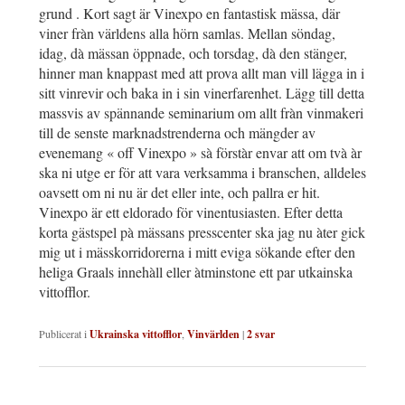
grund . Kort sagt är Vinexpo en fantastisk mässa, där
viner fràn världens alla hörn samlas. Mellan söndag,
idag, dà mässan öppnade, och torsdag, dà den stänger,
hinner man knappast med att prova allt man vill lägga in i
sitt vinrevir och baka in i sin vinerfarenhet. Lägg till detta
massvis av spännande seminarium om allt fràn vinmakeri
till de senste marknadstrenderna och mängder av
evenemang « off Vinexpo » sà förstàr envar att om tvà àr
ska ni utge er för att vara verksamma i branschen, alldeles
oavsett om ni nu är det eller inte, och pallra er hit.
Vinexpo är ett eldorado för vinentusiasten. Efter detta
korta gästspel pà mässans presscenter ska jag nu àter gick
mig ut i mässkorridorerna i mitt eviga sökande efter den
heliga Graals innehàll eller àtminstone ett par utkainska
vittofflor.
Publicerat i
Ukrainska vittofflor
,
Vinvärlden
|
2
svar