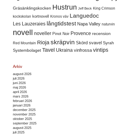
Hustrun
Gräsänklingskocken
King Crimson
Jeff Beck
Languedoc
kortnovell
kockskolan
Kronos väv
långtidstest
Les Lauzeraies
Napa Valley
naturvin
novell
noveller
Provence
recension
Pinot Noir
skräpvin
Rioja
Skörd
svavel
Syrah
Red Mountain
Tavel
vintips
Ukraina
Systembolaget
vinfrossa
Arkiv
augusti 2026
juli 2026
juni 2026
maj 2026
april 2026
mars 2026
februari 2026
januari 2026
december 2025
november 2025
oktober 2025
september 2025
augusti 2025
juli 2025