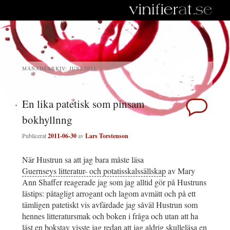
MÅNADSARKIV:
JUNI 2011
En lika patetisk som pinsam
bokhyllnng
Publicerat
2011-06-30
av
Lars Torstenson
När Hustrun sa att jag bara måste läsa
Guernseys litteratur- och potatisskalssällskap
av Mary
Ann Shaffer reagerade jag som jag alltid gör på Hustruns
lästips: påtagligt arrogant och lagom avmätt och på ett
tämligen patetiskt vis avfärdade jag såväl Hustrun som
hennes litteratursmak och boken i fråga och utan att ha
läst en bokstav visste jag redan att jag aldrig skulleläsa en