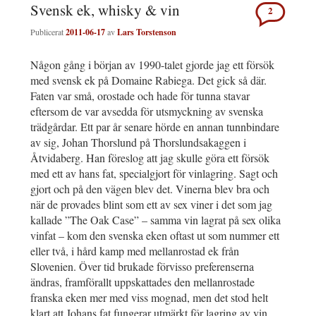
Svensk ek, whisky & vin
2
Publicerat
2011-06-17
av
Lars Torstenson
Någon gång i början av 1990-talet gjorde jag ett försök
med svensk ek på Domaine Rabiega. Det gick så där.
Faten var små, orostade och hade för tunna stavar
eftersom de var avsedda för utsmyckning av svenska
trädgårdar. Ett par år senare hörde en annan tunnbindare
av sig, Johan Thorslund på Thorslundsakaggen i
Åtvidaberg. Han föreslog att jag skulle göra ett försök
med ett av hans fat, specialgjort för vinlagring. Sagt och
gjort och på den vägen blev det. Vinerna blev bra och
när de provades blint som ett av sex viner i det som jag
kallade ”The Oak Case” – samma vin lagrat på sex olika
vinfat – kom den svenska eken oftast ut som nummer ett
eller två, i hård kamp med mellanrostad ek från
Slovenien. Över tid brukade förvisso preferenserna
ändras, framförallt uppskattades den mellanrostade
franska eken mer med viss mognad, men det stod helt
klart att Johans fat fungerar utmärkt för lagring av vin.