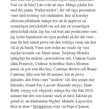
Vad var då bäst? Lite svårt att säga. Många gårdar kör
med det gamla ”Parker-tricket”, det vill säga presenterar
viner med rostning och ondulation. Inte så konstigt
eftersom påfallande många tror att de upplever ett
synnerligen uttrycksfullt vin och inte ett synnerligen
uttrycksfullt ekfat. Jag har valt bort alla producenter som
jag tyckte banaliserat sin egen produkt på det där viset –
man får helt enkelt prova om den verkliga varan när den
väl är på butelj. Viner som redan nu visade sig vara
mycket lovande var, bland annat, Troplong-Mondot
(påtagligt fin struktur i powerdriven stil), Château Gazin
(äkta Pomerol), Château Armeilhac (halva Mouton-
priset, så gott som lika bra), Cantenac-Brown och Brane-
Cantenac (lika som bär till namnet, kul att prova
jämsides, den förra i mer ”modern” stil, den senare mer
klassisk), Grand-Puy-Lacoste (klassiskt snygg), Haut-
Bailly (snygg och välgjord), många bra vita från 2010,
nämner här den som kanske stack ut mest, faktiskt på
grund av sin klädsamma blyghet: Malartic-Lagravière.
Best in show?
Skräppåvens
röda vin:Pape-Clement.