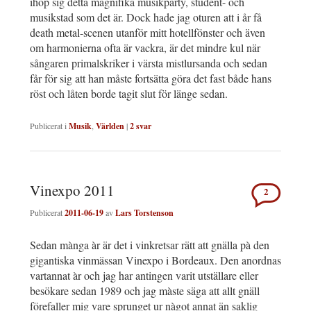
ihop sig detta magnifika musikparty, student- och
musikstad som det är. Dock hade jag oturen att i år få
death metal-scenen utanför mitt hotellfönster och även
om harmonierna ofta är vackra, är det mindre kul när
sångaren primalskriker i värsta mistlursanda och sedan
får för sig att han måste fortsätta göra det fast både hans
röst och låten borde tagit slut för länge sedan.
Publicerat i
Musik
,
Världen
|
2
svar
Vinexpo 2011
2
Publicerat
2011-06-19
av
Lars Torstenson
Sedan mànga àr är det i vinkretsar rätt att gnälla pà den
gigantiska vinmässan Vinexpo i Bordeaux. Den anordnas
vartannat àr och jag har antingen varit utställare eller
besökare sedan 1989 och jag màste säga att allt gnäll
förefaller mig vare sprunget ur nàgot annat än saklig