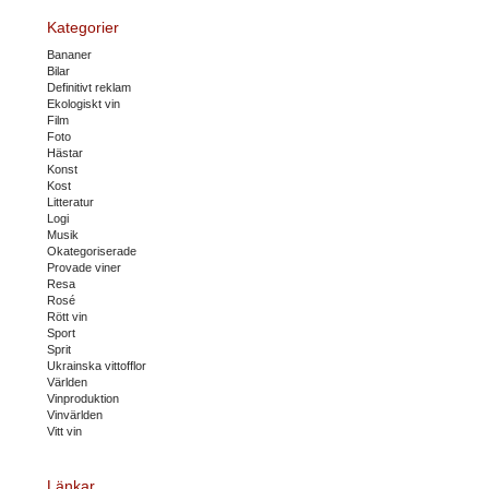
Kategorier
Bananer
Bilar
Definitivt reklam
Ekologiskt vin
Film
Foto
Hästar
Konst
Kost
Litteratur
Logi
Musik
Okategoriserade
Provade viner
Resa
Rosé
Rött vin
Sport
Sprit
Ukrainska vittofflor
Världen
Vinproduktion
Vinvärlden
Vitt vin
Länkar