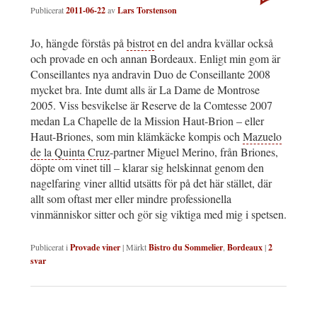
Publicerat
2011-06-22
av
Lars Torstenson
Jo, hängde förstås på
bistrot
en del andra kvällar också
och provade en och annan Bordeaux. Enligt min gom är
Conseillantes nya andravin Duo de Conseillante 2008
mycket bra. Inte dumt alls är La Dame de Montrose
2005. Viss besvikelse är Reserve de la Comtesse 2007
medan La Chapelle de la Mission Haut-Brion – eller
Haut-Briones, som min klämkäcke kompis och
Mazuelo
de la Quinta Cruz
-partner Miguel Merino, från Briones,
döpte om vinet till – klarar sig helskinnat genom den
nagelfaring viner alltid utsätts för på det här stället, där
allt som oftast mer eller mindre professionella
vinmänniskor sitter och gör sig viktiga med mig i spetsen.
Publicerat i
Provade viner
|
Märkt
Bistro du Sommelier
,
Bordeaux
|
2
svar