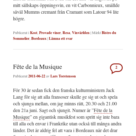
mitt sällskaps öppningsvin, en vit Carbonnieux, smällde
såväl Mumms cremant från Cramant som Latour 94 lite
högre.
Publicerat i
Kost
,
Provade viner
,
Resa
,
Vinvärlden
|
Märkt
Bistro du
Sommelier
,
Bordeaux
|
Lämna ett svar
Fête de la Musique
2
Publicerat
2011-06-22
av
Lars Torstenson
För 30 år sedan fick den franska kulturministern Jack
Lang för sig att alla fransoser skulle ge sig ut och spela
och sjunga mellan, om jag minns rätt, 20.30 och 21.00
den 21a juni. Sagt och sjungit. Numer är ”
Fête de la
Musique
” en gigantisk musikfest som spritt sig inte bara
till alla och envar i Frankrike utan också till många andra
länder. Det är aldrig fel att vara i Bordeaux när det drar