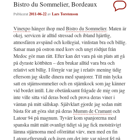
Bistro du Sommelier, Bordeaux
Publicerat
2011-06-22
av
Lars Torstenson
Vinexpo
hänger ihop med
Bistro du Sommelier
. Maten är
okej, servicen är alltid stressad och ibland hjärtlig,
atmosfären avspänd och kollegial, vinlistan bra och billig.
Satsar man på ostron med korv och ungt rödtjut från
Medoc gör man rätt. Efter kan det vara på sin plats att gå
på dyraste köttbiten – den brukar alltid vara bra och
relativt sett billig. I förrgår var jag i relativ mening tidig
eftersom jag skulle dinera med spanjorer. Till min lycka
satt en stjärnsommelier och en stjärnkock som jag känner
vid bordet intill. Lite obetänksamt frågade de mig om jag
inte ville sitta vid deras bord och prova deras viner i
väntan på mitt sällskap. Självklart gjorde jag sedan mitt
bästa för att göra slut på deras
Mumm de Cramant
och
Latour 94 på magnum. Tyvärr kom spanjorerna med
spanska mått mätt ovanligt tidigt så jag fick motsträvigt
lämna stjärnorna med oförrättat värv, men med en fin
Latour-eftersmak och även om det inte var något fel på