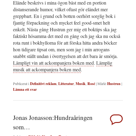
Elände beskrivs i mina ögon bäst med en portion
distanserande humor, vilket oftast gör eländet mer
greppbart. En i grund och botten oerhört sorglig bok i
fjantig förpackning och mycket feel good-smet helt
enkelt. Nästa gång Hustrun ger mig ett boktips ska jag
faktiskt hösamma det med en gång och jag ska nu också
rota runt i bokhyllorna för att förska hitta andra böcker
hon tidigare tipsat om, men som jag i min arrogans
snabbt ställt undan i övertygelsen att det bara är smörja.
Lämpligt vin att ackompanjera boken med
.
Lämplig
musik att ackompanjera boken med
.
Publicerat i
Definitivt reklam
,
Litteratur
,
Musik
,
Rosé
|
Märkt
Hustrun
|
Lämna ett svar
Jonas Jonasson:Hundraåringen
som…