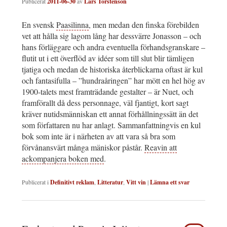
Publicerat
2011-06-30
av
Lars Torstenson
En svensk
Paasilinna
, men medan den finska förebilden
vet att hålla sig lagom lång har dessvärre Jonasson – och
hans förläggare och andra eventuella förhandsgranskare –
flutit ut i ett överflöd av idéer som till slut blir tämligen
tjatiga och medan de historiska återblickarna oftast är kul
och fantasifulla – ”hundraåringen” har mött en hel hög av
1900-talets mest framträdande gestalter – är Nuet, och
framförallt då dess personnage, väl fjantigt, kort sagt
kräver nutidsmänniskan ett annat förhållningssätt än det
som författaren nu har anlagt. Sammanfattningvis en kul
bok som inte är i närheten av att vara så bra som
förvånansvärt många mäniskor påstår.
Reavin att
ackompanjera boken med
.
Publicerat i
Definitivt reklam
,
Litteratur
,
Vitt vin
|
Lämna ett svar