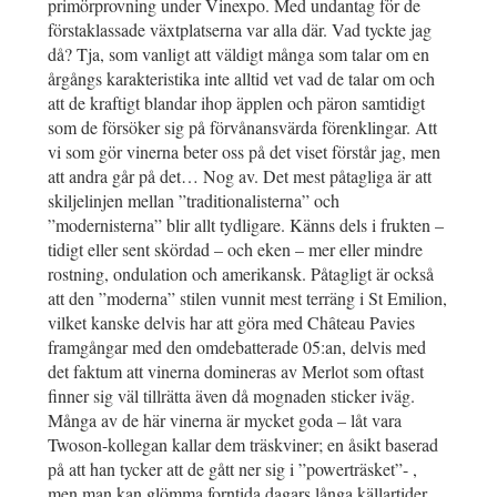
primörprovning under Vinexpo. Med undantag för de
förstaklassade växtplatserna var alla där. Vad tyckte jag
då? Tja, som vanligt att väldigt många som talar om en
årgångs karakteristika inte alltid vet vad de talar om och
att de kraftigt blandar ihop äpplen och päron samtidigt
som de försöker sig på förvånansvärda förenklingar. Att
vi som gör vinerna beter oss på det viset förstår jag, men
att andra går på det… Nog av. Det mest påtagliga är att
skiljelinjen mellan ”traditionalisterna” och
”modernisterna” blir allt tydligare. Känns dels i frukten –
tidigt eller sent skördad – och eken – mer eller mindre
rostning, ondulation och amerikansk. Påtagligt är också
att den ”moderna” stilen vunnit mest terräng i St Emilion,
vilket kanske delvis har att göra med Château Pavies
framgångar med den omdebatterade 05:an, delvis med
det faktum att vinerna domineras av Merlot som oftast
finner sig väl tillrätta även då mognaden sticker iväg.
Många av de här vinerna är mycket goda – låt vara
Twoson-kollegan kallar dem träskviner; en åsikt baserad
på att han tycker att de gått ner sig i ”powerträsket”- ,
men man kan glömma forntida dagars långa källartider.