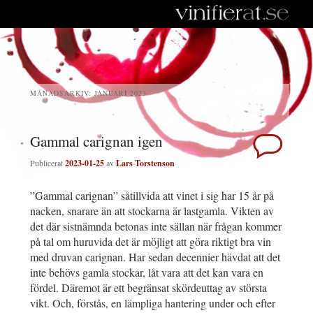
MÅNADSARKIV:
JANUARI 2023
Gammal carignan igen
Publicerat
2023-01-25
av
Lars Torstenson
”Gammal carignan” såtillvida att vinet i sig har 15 år på
nacken, snarare än att stockarna är lastgamla. Vikten av
det där sistnämnda betonas inte sällan när frågan kommer
på tal om huruvida det är möjligt att göra riktigt bra vin
med druvan carignan. Har sedan decennier hävdat att det
inte behövs gamla stockar, låt vara att det kan vara en
fördel. Däremot är ett begränsat skördeuttag av största
vikt. Och, förstås, en lämpliga hantering under och efter