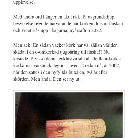
upplevelse.
Med andra ord hänger en akut risk för avgrundsdjup
besvikelse över de närvarande när korken dras ur flaskan
och vinet slås upp i bägarna, nyårsafton 2022.
Men ack! En sådan vacker kork har väl sällan världen
skådat i en o-omkorkad tjugoåring till flaska!? Nu
kostade förvisso denna exklusiva så kallade fleur-kork –
korkarnas värstingkategori – över 1€ redan då, år 2002,
när den sattes i den nyfyllda buteljen, två år efter
skörden. Men ändå. Den ser ny ut!