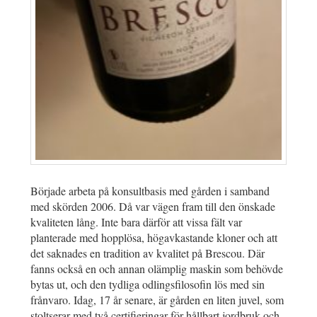
Började arbeta på konsultbasis med gården i samband
med skörden 2006. Då var vägen fram till den önskade
kvaliteten lång. Inte bara därför att vissa fält var
planterade med hopplösa, högavkastande kloner och att
det saknades en tradition av kvalitet på Brescou. Där
fanns också en och annan olämplig maskin som behövde
bytas ut, och den tydliga odlingsfilosofin lös med sin
frånvaro. Idag, 17 år senare, är gården en liten juvel, som
stoltserar med två certifieringar för hållbart jordbruk och