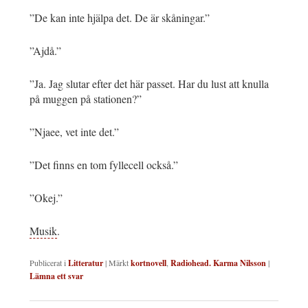
”De kan inte hjälpa det. De är skåningar.”
”Ajdå.”
”Ja. Jag slutar efter det här passet. Har du lust att knulla
på muggen på stationen?”
”Njaee, vet inte det.”
”Det finns en tom fyllecell också.”
”Okej.”
Musik
.
Publicerat i
Litteratur
|
Märkt
kortnovell
,
Radiohead. Karma Nilsson
|
Lämna ett svar