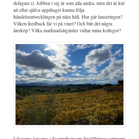
delägare i). Jobben i sig är som alla andra, men det är kul
att efter själva uppdraget kunna följa
händelseutvecklingen på nära håll. Hur går lanseringen?
Vilken feedback får vi på vinet? Och blir det några
återköp? Vilka marknadsåtgärder vidtar mina kollegor?
I dagarna lanseras i Systembolagets beställningssortiment