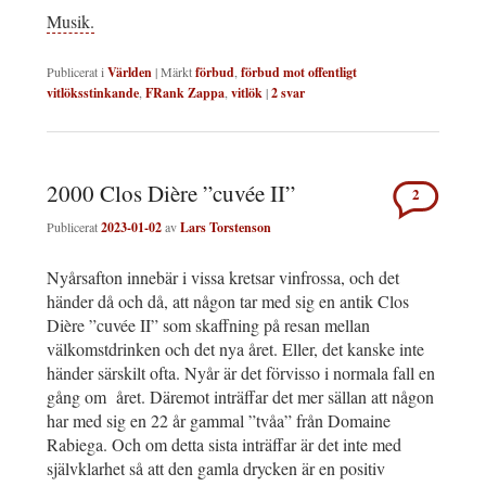
Musik.
Publicerat i
Världen
|
Märkt
förbud
,
förbud mot offentligt
vitlöksstinkande
,
FRank Zappa
,
vitlök
|
2
svar
2000 Clos Dière ”cuvée II”
2
Publicerat
2023-01-02
av
Lars Torstenson
Nyårsafton innebär i vissa kretsar vinfrossa, och det
händer då och då, att någon tar med sig en antik Clos
Dière ”cuvée II” som skaffning på resan mellan
välkomstdrinken och det nya året. Eller, det kanske inte
händer särskilt ofta. Nyår är det förvisso i normala fall en
gång om året. Däremot inträffar det mer sällan att någon
har med sig en 22 år gammal ”tvåa” från Domaine
Rabiega. Och om detta sista inträffar är det inte med
självklarhet så att den gamla drycken är en positiv