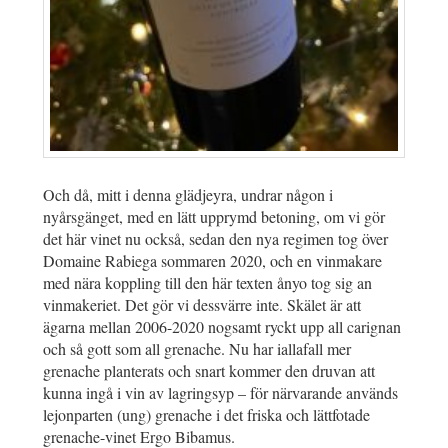
Och då, mitt i denna glädjeyra, undrar någon i
nyårsgänget, med en lätt upprymd betoning, om vi gör
det här vinet nu också, sedan den nya regimen tog över
Domaine Rabiega sommaren 2020, och en vinmakare
med nära koppling till den här texten ånyo tog sig an
vinmakeriet. Det gör vi dessvärre inte. Skälet är att
ägarna mellan 2006-2020 nogsamt ryckt upp all carignan
och så gott som all grenache. Nu har iallafall mer
grenache planterats och snart kommer den druvan att
kunna ingå i vin av lagringsyp – för närvarande används
lejonparten (ung) grenache i det friska och lättfotade
grenache-vinet Ergo Bibamus.