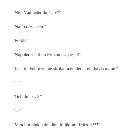
”Nej. Vad heter du själv?”
”Na..ba..F…son.”
”Förlåt?”
”Napoleon-Urban Fritzon, sa jag ju!”
”Jaja, du behöver inte skrika, men det är ett djävla namn.”
”—”
”Och du är vit.”
”—”
”Men hur tänkte de, dina föräldrar? Fritzon???!”