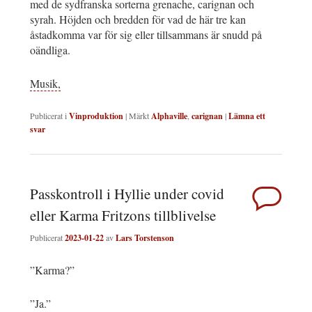
med de sydfranska sorterna grenache, carignan och
syrah. Höjden och bredden för vad de här tre kan
åstadkomma var för sig eller tillsammans är snudd på
oändliga.
Musik,
Publicerat i
Vinproduktion
|
Märkt
Alphaville
,
carignan
|
Lämna ett
svar
Passkontroll i Hyllie under covid
eller Karma Fritzons tillblivelse
Publicerat
2023-01-22
av
Lars Torstenson
”Karma?”
”Ja.”