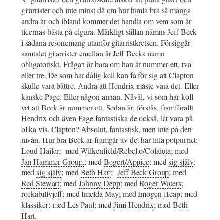
gitarrister och inte minst då om hur himla bra så många
andra är och ibland kommer det handla om vem som är
tidernas bästa på elgura. Märkligt sällan nämns Jeff Beck
i sådana resonemang utanför gitarristkretsen. Försiggår
samtalet gitarrister emellan är Jeff Becks namn
obligatoriskt. Frågan är bara om han är nummer ett, två
eller tre. De som har dålig koll kan få för sig att Clapton
skulle vara bättre. Andra att Hendrix måste vara det. Eller
kanske Page. Eller någon annan. Nåväl, vi som har koll
vet att Beck är nummer ett. Sedan är, förstås, framförallt
Hendrix och även Page fantastiska de också, låt vara på
olika vis. Clapton? Absolut, fantastisk, men inte på den
nivån. Hur bra Beck är framgår av det här lilla potpurriet:
Loud Hailer
; med
Wilkenfield/Rebello/Colaiuta
; med
Jan Hammer Group,
; med
Bogert/Appice
; med
sig själv
;
med
sig själv
; med
Beth Hart
;
Jeff Beck Group
; med
Rod Stewart
; med
Johnny Depp
; med R
oger Waters
;
rockabillyjeff
; med I
melda May
; med
Imogen Heap
; med
klassiker
; med
Les Paul
; med
Jimi Hendrix
; med
Beth
Hart.