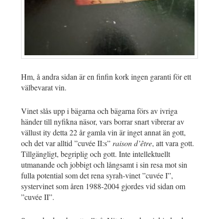
Hm, å andra sidan är en finfin kork ingen garanti för ett
välbevarat vin.
Vinet slås upp i bägarna och bägarna förs av ivriga
händer till nyfikna näsor, vars borrar snart vibrerar av
vällust ity detta 22 år gamla vin är inget annat än gott,
och det var alltid ”cuvée II:s”
raison d’être
, att vara gott.
Tillgängligt, begriplig och gott. Inte intellektuellt
utmanande och jobbigt och långsamt i sin resa mot sin
fulla potential som det rena syrah-vinet ”cuvée I”,
systervinet som åren 1988-2004 gjordes vid sidan om
”cuvée II”.