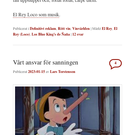
El Rey Loco som musik
.
Publicerat i
Definitivt reklam
,
Rött vin
,
Vinvärlden
|
Märkt
El Rey
,
El
Rey (Loco)
,
Los Blue King's de Ñaña
|
12
svar
Vårt ansvar för sanningen
4
Publicerat
2023-01-15
av
Lars Torstenson