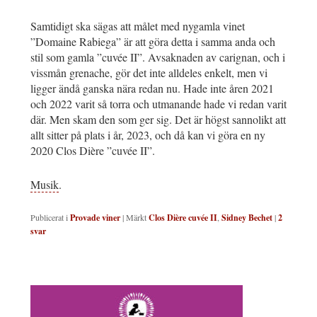
Samtidigt ska sägas att målet med nygamla vinet
”Domaine Rabiega” är att göra detta i samma anda och
stil som gamla ”cuvée II”. Avsaknaden av carignan, och i
vissmån grenache, gör det inte alldeles enkelt, men vi
ligger ändå ganska nära redan nu. Hade inte åren 2021
och 2022 varit så torra och utmanande hade vi redan varit
där. Men skam den som ger sig. Det är högst sannolikt att
allt sitter på plats i år, 2023, och då kan vi göra en ny
2020 Clos Dière ”cuvée II”.
Musik
.
Publicerat i
Provade viner
|
Märkt
Clos Dière cuvée II
,
Sidney Bechet
|
2
svar