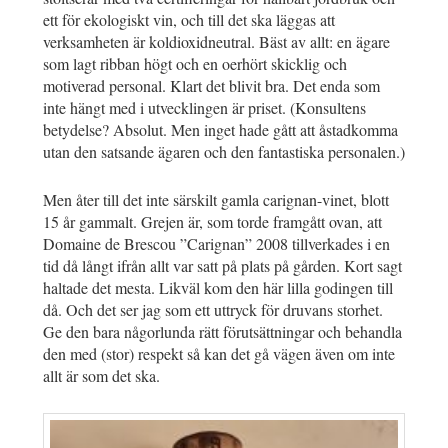
ett för ekologiskt vin, och till det ska läggas att
verksamheten är koldioxidneutral. Bäst av allt: en ägare
som lagt ribban högt och en oerhört skicklig och
motiverad personal. Klart det blivit bra. Det enda som
inte hängt med i utvecklingen är priset. (Konsultens
betydelse? Absolut. Men inget hade gått att åstadkomma
utan den satsande ägaren och den fantastiska personalen.)
Men åter till det inte särskilt gamla carignan-vinet, blott
15 år gammalt. Grejen är, som torde framgått ovan, att
Domaine de Brescou ”Carignan” 2008 tillverkades i en
tid då långt ifrån allt var satt på plats på gården. Kort sagt
haltade det mesta. Likväl kom den här lilla godingen till
då. Och det ser jag som ett uttryck för druvans storhet.
Ge den bara någorlunda rätt förutsättningar och behandla
den med (stor) respekt så kan det gå vägen även om inte
allt är som det ska.