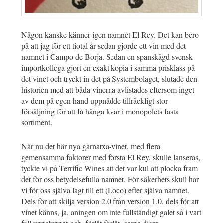
Någon kanske känner igen namnet El Rey. Det kan bero
på att jag för ett tiotal år sedan gjorde ett vin med det
namnet i Campo de Borja. Sedan en spanskägd svensk
importkollega gjort en exakt kopia i samma prisklass på
det vinet och tryckt in det på Systembolaget, slutade den
historien med att båda vinerna avlistades eftersom inget
av dem på egen hand uppnådde tillräckligt stor
försäljning för att få hänga kvar i monopolets fasta
sortiment.
När nu det här nya garnatxa-vinet, med flera
gemensamma faktorer med första El Rey, skulle lanseras,
tyckte vi på Terrific Wines att det var kul att plocka fram
det för oss betydelsefulla namnet. För säkerhets skull har
vi för oss själva lagt till ett (Loco) efter själva namnet.
Dels för att skilja version 2.0 från version 1.0, dels för att
vinet känns, ja, aningen om inte fullständigt galet så i vart
fall uppsluppet och, förlåt förlåt, carpe diem.