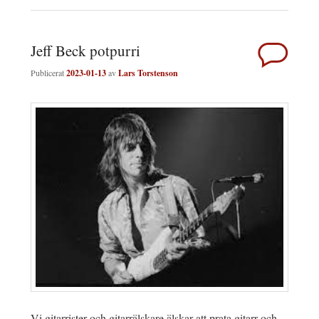
Jeff Beck potpurri
Publicerat
2023-01-13
av
Lars Torstenson
Vi gitarrister och gitarrälskare älskar att prata gitarr och