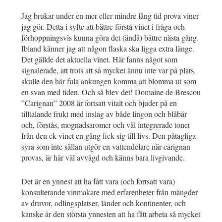
Jag brukar under en mer eller mindre lång tid prova viner
jag gör. Detta i syfte att bättre förstå vinet i fråga och
förhoppningsvis kunna göra det (ändå) bättre nästa gång.
Ibland känner jag att någon flaska ska ligga extra länge.
Det gällde det aktuella vinet. Här fanns något som
signalerade, att trots att så mycket ännu inte var på plats,
skulle den här fula ankungen komma att blomma ut som
en svan med tiden. Och så blev det! Domaine de Brescou
”Carignan” 2008 är fortsatt vitalt och bjuder på en
tilltalande frukt med inslag av både lingon och blåbär
och, förstås, mognadsaromer och väl integrerade toner
från den ek vinet en gång fick sig till livs. Den påtagliga
syra som inte sällan utgör en vattendelare när carignan
provas, är här väl avvägd och känns bara livgivande.
Det är en ynnest att ha fått vara (och fortsatt vara)
konsulterande vinmakare med erfarenheter från mängder
av druvor, odlingsplatser, länder och kontinenter, och
kanske är den största ynnesten att ha fått arbeta så mycket