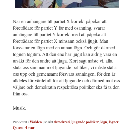
När en anhängare till partiet X korrekt påpekar att
företrädare för partiet Y far med osanning, svarar
anhängare till partiet Y korrekt med att påpeka att
företrädare för partiet X minsann också ljugit. Man
försvarar en lögn med en annan lögn. Och gör därmed
lögnen legitim. Att den ene har ljugit kan aldrig vara en
ursäkt för den andre att ljuga. Kort sagt måste vi, alla,
sluta oss samman mot ljugande politiker; vi måste ställa
oss upp och gemensamt försvara sanningen, för den är
alldeles för värdefull för att ljugande och därmed mot oss
väljare och demokratin respektlösa politiker ska få ta den
från oss.
Musik.
Publicerat i
Världen
|
Märkt
demokrati
,
ljugande politiker
,
lögn
,
lögner
,
Queen
|
4
svar