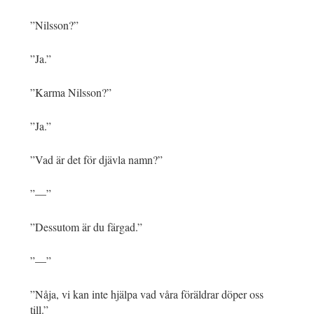
”Nilsson?”
”Ja.”
”Karma Nilsson?”
”Ja.”
”Vad är det för djävla namn?”
”—”
”Dessutom är du färgad.”
”—”
”Nåja, vi kan inte hjälpa vad våra föräldrar döper oss
till.”