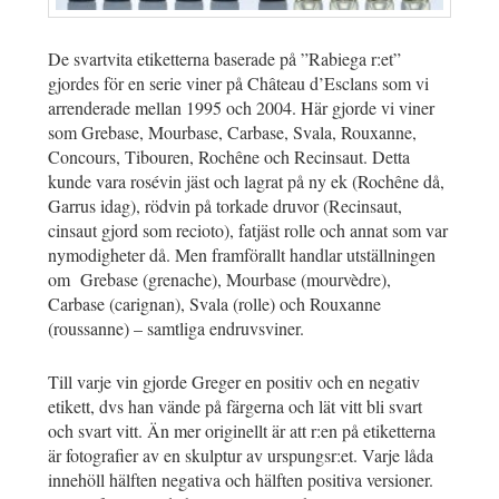
De svartvita etiketterna baserade på ”Rabiega r:et”
gjordes för en serie viner på Château d’Esclans som vi
arrenderade mellan 1995 och 2004. Här gjorde vi viner
som Grebase, Mourbase, Carbase, Svala, Rouxanne,
Concours, Tibouren, Rochêne och Recinsaut. Detta
kunde vara rosévin jäst och lagrat på ny ek (Rochêne då,
Garrus idag), rödvin på torkade druvor (Recinsaut,
cinsaut gjord som recioto), fatjäst rolle och annat som var
nymodigheter då. Men framförallt handlar utställningen
om Grebase (grenache), Mourbase (mourvèdre),
Carbase (carignan), Svala (rolle) och Rouxanne
(roussanne) – samtliga endruvsviner.
Till varje vin gjorde Greger en positiv och en negativ
etikett, dvs han vände på färgerna och lät vitt bli svart
och svart vitt. Än mer originellt är att r:en på etiketterna
är fotografier av en skulptur av urspungsr:et. Varje låda
innehöll hälften negativa och hälften positiva versioner.