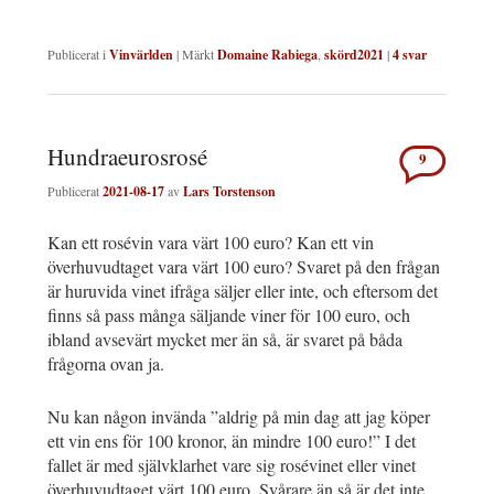
Publicerat i
Vinvärlden
|
Märkt
Domaine Rabiega
,
skörd2021
|
4
svar
Hundraeurosrosé
9
Publicerat
2021-08-17
av
Lars Torstenson
Kan ett rosévin vara värt 100 euro? Kan ett vin
överhuvudtaget vara värt 100 euro? Svaret på den frågan
är huruvida vinet ifråga säljer eller inte, och eftersom det
finns så pass många säljande viner för 100 euro, och
ibland avsevärt mycket mer än så, är svaret på båda
frågorna ovan ja.
Nu kan någon invända ”aldrig på min dag att jag köper
ett vin ens för 100 kronor, än mindre 100 euro!” I det
fallet är med självklarhet vare sig rosévinet eller vinet
överhuvudtaget värt 100 euro. Svårare än så är det inte.