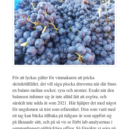
För att lyckas gäller för vinmakaren att pricka
skördetillfället, det vill säga plocka druvorna när där finns
en balans mellan socker, syra och aromer. Exakt när den
balansen infinner sig är inte alltid lätt att avgöra, och
särskilt inte udda år som 2021. Här hjälper det med något
för ungdomen så trist som erfarenhet. Den som varit med
ett tag kan blicka tillbaka på tidigare år som uppfört sig
på liknande sätt, och på så vis se förbi lab-analysernas i
sammanhanget otillräckliga siffror. Så försökte vi göra på