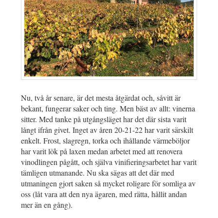
Nu, två år senare, är det mesta åtgärdat och, såvitt är
bekant, fungerar saker och ting. Men bäst av allt: vinerna
sitter. Med tanke på utgångsläget har det där sista varit
långt ifrån givet. Inget av åren 20-21-22 har varit särskilt
enkelt. Frost, slagregn, torka och ihållande värmeböljor
har varit lök på laxen medan arbetet med att renovera
vinodlingen pågått, och själva vinifieringsarbetet har varit
tämligen utmanande. Nu ska sägas att det där med
utmaningen gjort saken så mycket roligare för somliga av
oss (låt vara att den nya ägaren, med rätta, hållit andan
mer än en gång).