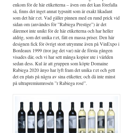
enkom för de här etiketterna – även om det kan förefalla
så, finns det inget annat typsnitt som är exakt likadant
som det här r:et. Vad gäller pinnen med en rund prick vid
sidan om (användes för ”Rabiega Prestige”) är det
däremot inte unikt för de här etiketterna och har heller
aldrig, som det unika r:et, fått en massa priser. Den här
designen fick för övrigt stort utrymme även på VinExpo i
Bordeaux 1999 (tror jag det var) när de första gången
visades där, och vi har sett många kopior ute i världen
sedan dess. Kul är att gruppen som köpte Domaine
Rabiega 2020 ånyo har lyft fram det unika r:et och gett
det en plats på några av sina etiketter, och då inte minst
på ultrapremiumrosén ”r Rabiega rosé”.