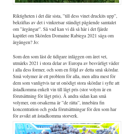
Riktigheten i det där sista, ”till dess vinet druckits upp”,
bekräftas av det i vinkretsar ständigt pågående samtalet
om ”årgångar”. Så vad kan vi då så här i det fjärde
kapitlet om Skörden Domaine Rabiega 2021 säga om
årgången? Jo:
Som den som läst de tidigare inläggen om året vet,
utmärks 2021 i stora delar av Europa av besvärligt väder
i alla dess former, och som en följd av detta små skördar.
Små volymer är ett problem för alla, men allra mest för
dem som vanligtvis tar ut onödigt stora skördar i syfte att
åstadkomma enkelt vin till lågt pris (stor volym är en
förutsättning för lågt pris). Å andra sidan kan små
volymer, om orsakerna är ”de rätta”, innebära fin
koncentration och goda förutsättningar för den som har
för avsikt att åstadkomma storverk.