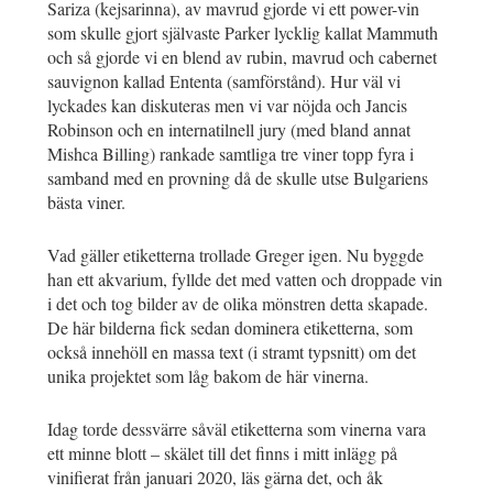
Sariza (kejsarinna), av mavrud gjorde vi ett power-vin
som skulle gjort självaste Parker lycklig kallat Mammuth
och så gjorde vi en blend av rubin, mavrud och cabernet
sauvignon kallad Ententa (samförstånd). Hur väl vi
lyckades kan diskuteras men vi var nöjda och Jancis
Robinson och en internatilnell jury (med bland annat
Mishca Billing) rankade samtliga tre viner topp fyra i
samband med en provning då de skulle utse Bulgariens
bästa viner.
Vad gäller etiketterna trollade Greger igen. Nu byggde
han ett akvarium, fyllde det med vatten och droppade vin
i det och tog bilder av de olika mönstren detta skapade.
De här bilderna fick sedan dominera etiketterna, som
också innehöll en massa text (i stramt typsnitt) om det
unika projektet som låg bakom de här vinerna.
Idag torde dessvärre såväl etiketterna som vinerna vara
ett minne blott – skälet till det finns i mitt inlägg på
vinifierat från januari 2020, läs gärna det, och åk