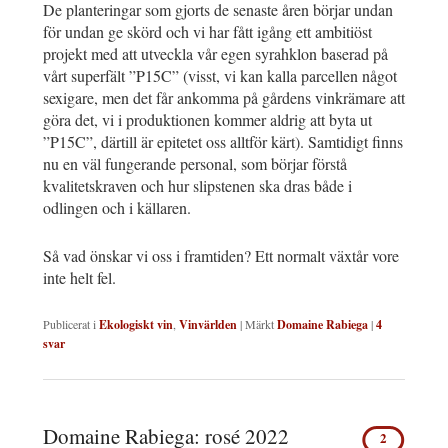
De planteringar som gjorts de senaste åren börjar undan
för undan ge skörd och vi har fått igång ett ambitiöst
projekt med att utveckla vår egen syrahklon baserad på
vårt superfält ”P15C” (visst, vi kan kalla parcellen något
sexigare, men det får ankomma på gårdens vinkrämare att
göra det, vi i produktionen kommer aldrig att byta ut
”P15C”, därtill är epitetet oss alltför kärt). Samtidigt finns
nu en väl fungerande personal, som börjar förstå
kvalitetskraven och hur slipstenen ska dras både i
odlingen och i källaren.
Så vad önskar vi oss i framtiden? Ett normalt växtår vore
inte helt fel.
Publicerat i
Ekologiskt vin
,
Vinvärlden
|
Märkt
Domaine Rabiega
|
4
svar
Domaine Rabiega: rosé 2022
2