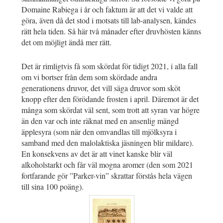
Domaine Rabiega i år och faktum är att det vi valde att
göra, även då det stod i motsats till lab-analysen, kändes
rätt hela tiden. Så här två månader efter druvhösten känns
det om möjligt ändå mer rätt.
Det är rimligtvis få som skördat för tidigt 2021, i alla fall
om vi bortser från dem som skördade andra
generationens druvor, det vill säga druvor som sköt
knopp efter den förödande frosten i april. Däremot är det
många som skördat väl sent, som trott att syran var högre
än den var och inte räknat med en ansenlig mängd
äpplesyra (som när den omvandlas till mjölksyra i
samband med den malolaktiska jäsningen blir mildare).
En konsekvens av det är att vinet kanske blir väl
alkoholstarkt och får väl mogna aromer (den som 2021
fortfarande gör ”Parker-vin” skrattar förstås hela vägen
till sina 100 poäng).