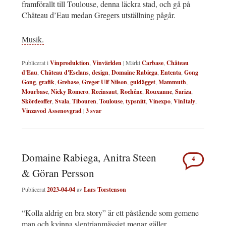
framförallt till Toulouse, denna läckra stad, och gå på
Château d’Eau medan Gregers utställning pågår.
Musik.
Publicerat i
Vinproduktion
,
Vinvärlden
|
Märkt
Carbase
,
Château
d'Eau
,
Château d'Esclans
,
design
,
Domaine Rabiega
,
Ententa
,
Gong
Gong
,
grafik
,
Grebase
,
Greger Ulf Nilson
,
guldägget
,
Mammuth
,
Mourbase
,
Nicky Romero
,
Recinsaut
,
Rochêne
,
Rouxanne
,
Sariza
,
Skördeoffer
,
Svala
,
Tibouren
,
Toulouse
,
typsnitt
,
Vinexpo
,
VinItaly
,
Vinzavod Assenovgrad
|
3
svar
Domaine Rabiega, Anitra Steen
4
& Göran Persson
Publicerat
2023-04-04
av
Lars Torstenson
“Kolla aldrig en bra story” är ett påstående som gemene
man och kvinna slentrianmässigt menar gäller