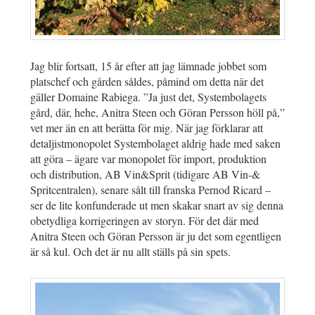
Jag blir fortsatt, 15 år efter att jag lämnade jobbet som
platschef och gården såldes, påmind om detta när det
gäller Domaine Rabiega. ”Ja just det, Systembolagets
gård, där, hehe, Anitra Steen och Göran Persson höll på,”
vet mer än en att berätta för mig. När jag förklarar att
detaljistmonopolet Systembolaget aldrig hade med saken
att göra – ägare var monopolet för import, produktion
och distribution, AB Vin&Sprit (tidigare AB Vin-&
Spritcentralen), senare sålt till franska Pernod Ricard –
ser de lite konfunderade ut men skakar snart av sig denna
obetydliga korrigeringen av storyn. För det där med
Anitra Steen och Göran Persson är ju det som egentligen
är så kul. Och det är nu allt ställs på sin spets.