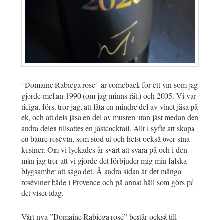
”Domaine Rabiega rosé” är comeback för ett vin som jag
gjorde mellan 1990 (om jag minns rätt) och 2005. Vi var
tidiga, först tror jag, att låta en mindre del av vinet jäsa på
ek, och att dels jäsa en del av musten utan jäst medan den
andra delen tillsattes en jästcocktail. Allt i syfte att skapa
ett bättre rosévin, som stod ut och helst också över sina
kusiner. Om vi lyckades är svårt att svara på och i den
mån jag tror att vi gjorde det förbjuder mig min falska
blygsamhet att säga det. Å andra sidan är det många
roséviner både i Provence och på annat håll som görs på
det viset idag.
Vårt nya ”Domaine Rabiega rosé” består också till