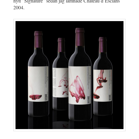
nytt ”Signature” sedan jag lämnade Château d’Esclans
2004.