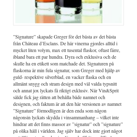
”Signature” skapade Greger för det bästa av det bästa
från Château d’Esclans. De här vinerna gjordes alltid i
mycket liten volym, max ett tusental flaskor, oftast färre,
ibland bara ett par hundra. Dyra och exklusiva och de
skulle ha en etikett som matchade det. Signaturen på
flaskorna är min fula signatur, som Greger med hjälp av
guld- respektive silverblad, en vacker flaska och en
allmänt snygg och stram design med väl valda typsnitt
och annat jox lyckats få riktigt exklusiv. När Vin&Sprit
sålde fick jag rätten att behålla både namnet och
designen, och faktum är att den här versionen av namnet
”Signature” förmodligen är den enda som någon
någonsin lyckats skydda i vinsammanhang – vilket inte
hindrar att det finns massor av ”signatur” och ”signature”
på olika håll i världen. Jag själv har dock inte gjort något