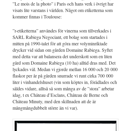
”Le mois de la photo” i Paris och hans verk i övrigt har
visats lite varstans i världen. Något om etiketterna som
kommer finnas i Toulouse:
”r-etiketterna” användes för vinerna som tillverkades i
SARL Rabiega Negociant, ett bolag som startades i
mitten på 1990-talet för att göra mer volyminriktade
drycker vid sidan om gården Domaine Rabiega. Syftet
med detta var att balansera det underskott som en liten
gård som Domaine Rabiega (10 ha) alltid dras med. Det
lyckades väl. Medan vi gjorde mellan 16 000 och 20 000
flaskor per år på gården snurrade vi runt cirka 700 000
liter i vinhandelshuset (vin som köptes in, förädlades och
såldes vidare, alltså så som många av de ”stora” arbetar
idag, t ex Château d’Esclans, Château de Berne och
Château Minuty, med den skillnaden att de är
mångmångdubbelt större än vi var).