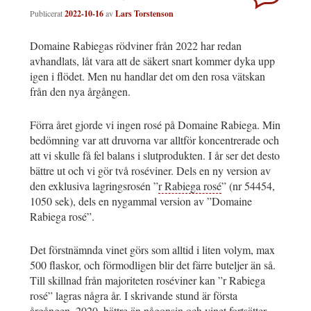
Publicerat
2022-10-16
av
Lars Torstenson
Domaine Rabiegas rödviner från 2022 har redan
avhandlats, låt vara att de säkert snart kommer dyka upp
igen i flödet. Men nu handlar det om den rosa vätskan
från den nya årgången.
Förra året gjorde vi ingen rosé på Domaine Rabiega. Min
bedömning var att druvorna var alltför koncentrerade och
att vi skulle få fel balans i slutprodukten. I år ser det desto
bättre ut och vi gör två roséviner. Dels en ny version av
den exklusiva lagringsrosén ”
r Rabiega rosé
” (nr 54454,
1050 sek), dels en nygammal version av ”Domaine
Rabiega rosé”.
Det förstnämnda vinet görs som alltid i liten volym, max
500 flaskor, och förmodligen blir det färre buteljer än så.
Till skillnad från majoriteten roséviner kan ”r Rabiega
rosé” lagras några år. I skrivande stund är första
årgången, 2020, bättre än någonsin och vinet fortsätter