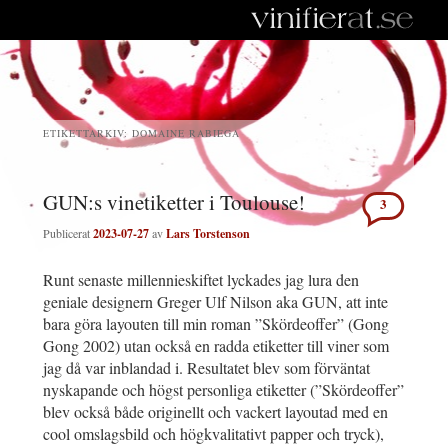
ETIKETTARKIV:
DOMAINE RABIEGA
GUN:s vinetiketter i Toulouse!
3
Publicerat
2023-07-27
av
Lars Torstenson
Runt senaste millennieskiftet lyckades jag lura den
geniale designern Greger Ulf Nilson aka GUN, att inte
bara göra layouten till min roman ”Skördeoffer” (Gong
Gong 2002) utan också en radda etiketter till viner som
jag då var inblandad i. Resultatet blev som förväntat
nyskapande och högst personliga etiketter (”Skördeoffer”
blev också både originellt och vackert layoutad med en
cool omslagsbild och högkvalitativt papper och tryck),