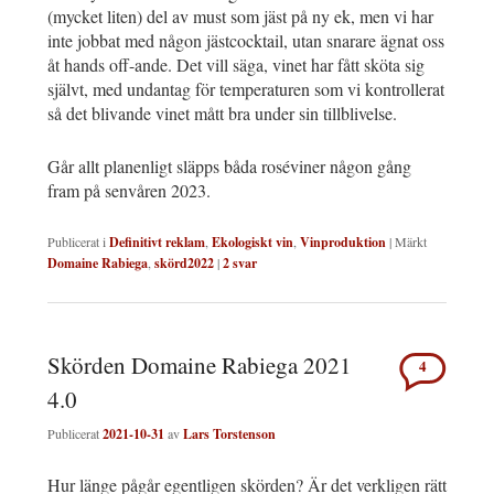
(mycket liten) del av must som jäst på ny ek, men vi har
inte jobbat med någon jästcocktail, utan snarare ägnat oss
åt hands off-ande. Det vill säga, vinet har fått sköta sig
självt, med undantag för temperaturen som vi kontrollerat
så det blivande vinet mått bra under sin tillblivelse.
Går allt planenligt släpps båda roséviner någon gång
fram på senvåren 2023.
Publicerat i
Definitivt reklam
,
Ekologiskt vin
,
Vinproduktion
|
Märkt
Domaine Rabiega
,
skörd2022
|
2
svar
Skörden Domaine Rabiega 2021
4
4.0
Publicerat
2021-10-31
av
Lars Torstenson
Hur länge pågår egentligen skörden? Är det verkligen rätt