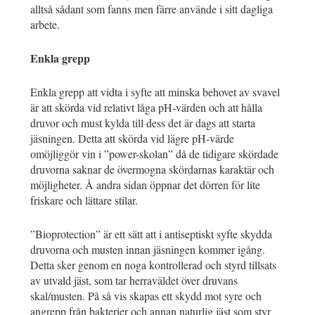
alltså sådant som fanns men färre använde i sitt dagliga
arbete.
Enkla grepp
Enkla grepp att vidta i syfte att minska behovet av svavel
är att skörda vid relativt låga pH-värden och att hålla
druvor och must kylda till dess det är dags att starta
jäsningen. Detta att skörda vid lägre pH-värde
omöjliggör vin i ”power-skolan” då de tidigare skördade
druvorna saknar de övermogna skördarnas karaktär och
möjligheter. Å andra sidan öppnar det dörren för lite
friskare och lättare stilar.
”Bioprotection” är ett sätt att i antiseptiskt syfte skydda
druvorna och musten innan jäsningen kommer igång.
Detta sker genom en noga kontrollerad och styrd tillsats
av utvald jäst, som tar herraväldet över druvans
skal/musten. På så vis skapas ett skydd mot syre och
angrepp från bakterier och annan naturlig jäst som styr