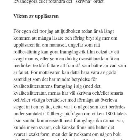
levandegöra eller förändra det ”skrivna” ordet.
Vikten av uppläsaren
För egen del tror jag att ljudboken redan är så långt
kommen att många läsare och förlag bryr sig mer om
uppläsaren än om manuset, ungefär som rätt
rollbesättning kan göra framgångsrik film också av ett
svagt manus, eller som en duktig översättare kan få en
medioker text/författare att framstå som bättre än vad som
är fallet. För mottagaren kan detta bara vara av godo
samtidigt som det har mindre betydelse för
kvalitetslitteraturens framgång i sig (med det,
kvalitetslitteratur, menas här väl skrivna och/eller smarta
och/eller viktiga berättelser med förmåga att överleva
steget in i en ny tid, detta var f ö något som kort berördes
under samtalet i Tällberg: på frågan om vilken 1800-talets
i sin samtid kommersiellt mest framgångsrika roman var,
kunde ingen svaret, och kanske finns inte heller det
svaret i exakt form, men det är tveksamt om någon bok