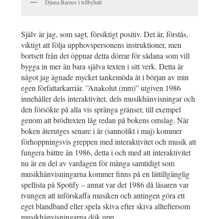
Djuna Barnes i trilbyhatt
Själv är jag, som sagt, försiktigt positiv. Det är, förstås,
viktigt att följa upphovspersonens instruktioner, men
bortsett från det öppnar detta dörrar för sådana som vill
bygga in mer än bara själva texten i sitt verk. Detta är
något jag ägnade mycket tankemöda åt i början av min
egen författarkarriär. ”Anakolut (mm)” utgiven 1986
innehåller dels interaktivitet, dels musikhänvisningar och
den försökte på alla vis spränga gränser, till exempel
genom att brödtexten låg redan på bokens omslag. När
boken återutges senare i år (sannolikt i maj) kommer
förhoppningsvis greppen med interaktivitet och musik att
fungera bättre än 1986, detta i och med att interaktivitet
nu är en del av vardagen för många samtidigt som
musikhänvisningarna kommer finns på en lättillgänglig
spellista på Spotify – annat var det 1986 då läsaren var
tvungen att införskaffa musiken och antingen göra ett
eget blandband eller spela skiva efter skiva allteftersom
musikhänvisningarna dök upp.