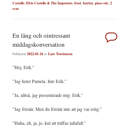
Costello
,
Elvis Costello & The Imposters
,
frost
,
haröra
,
pisse-vin
|
2
svar
En lång och ointressant
middagskonversation
Publicerat
2022-01-16
av
Lars Torstenson
”Hej, Erik.”
”Jag heter Pamela. Inte Erik.”
”Ja, alltså, jag presenterade mig. Erik.”
”Jag förstår. Men du förstår inte att jag var rolig.”
”Haha, eh, ja, jo, kul att träffas iallafall.”