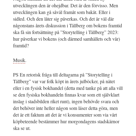
utvecklingen den är ohejdbar. Det är den förvisso. Men
utvecklingen kan gå såväl framåt som bakåt. Eller i
sidled. Och den låter sig påverkas. Och det är väl där
någonstans årets diskussion i Tällberg om bokens framtid
ska få sin fortsättning på ”Storytelling i Tällberg” 2023:
hur påverkar vi bokens (och därmed samhällets och vår)
framtid?
Musik
.
PS En retorisk fråga till deltagarna på ”Storytelling i
Tällberg” var var folk köpt in årets julböcker, på nätet
eller i en fysisk bokhandel (detta med tanke på att alla vill
se den fysiska bokhandeln finnas kvar som ett självklart
inslag i stadsbilden riket runt), ingen behövde svara och
det behöver inte heller någon som läser detta göra, men
det är ett faktum att det är vi konsumenter som via vårt
köpbeteende bestämmer hur morgondagens stadskärnor
ska se ut.