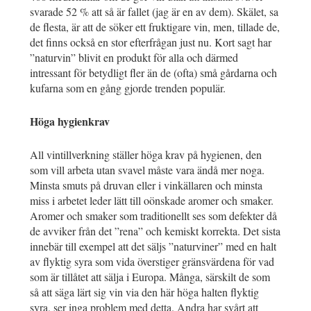
svarade 52 % att så är fallet (jag är en av dem). Skälet, sa
de flesta, är att de söker ett fruktigare vin, men, tillade de,
det finns också en stor efterfrågan just nu. Kort sagt har
”naturvin” blivit en produkt för alla och därmed
intressant för betydligt fler än de (ofta) små gårdarna och
kufarna som en gång gjorde trenden populär.
Höga hygienkrav
All vintillverkning ställer höga krav på hygienen, den
som vill arbeta utan svavel måste vara ändå mer noga.
Minsta smuts på druvan eller i vinkällaren och minsta
miss i arbetet leder lätt till oönskade aromer och smaker.
Aromer och smaker som traditionellt ses som defekter då
de avviker från det ”rena” och kemiskt korrekta. Det sista
innebär till exempel att det säljs ”naturviner” med en halt
av flyktig syra som vida överstiger gränsvärdena för vad
som är tillåtet att sälja i Europa. Många, särskilt de som
så att säga lärt sig vin via den här höga halten flyktig
syra, ser inga problem med detta. Andra har svårt att