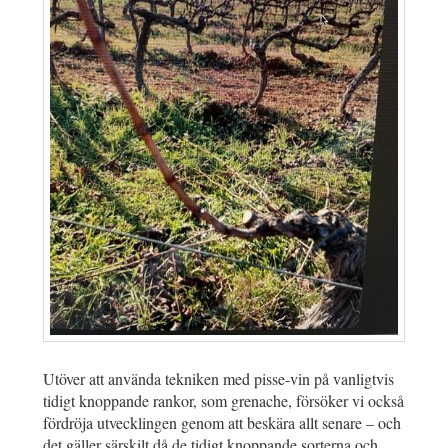
Utöver att använda tekniken med pisse-vin på vanligtvis
tidigt knoppande rankor, som grenache, försöker vi också
fördröja utvecklingen genom att beskära allt senare – och
det gäller särskilt då de tidigt knoppande sorterna och