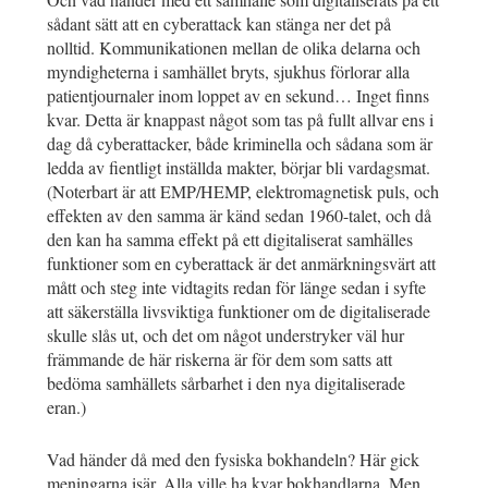
sådant sätt att en cyberattack kan stänga ner det på
nolltid. Kommunikationen mellan de olika delarna och
myndigheterna i samhället bryts, sjukhus förlorar alla
patientjournaler inom loppet av en sekund… Inget finns
kvar. Detta är knappast något som tas på fullt allvar ens i
dag då cyberattacker, både kriminella och sådana som är
ledda av fientligt inställda makter, börjar bli vardagsmat.
(Noterbart är att EMP/HEMP, elektromagnetisk puls, och
effekten av den samma är känd sedan 1960-talet, och då
den kan ha samma effekt på ett digitaliserat samhälles
funktioner som en cyberattack är det anmärkningsvärt att
mått och steg inte vidtagits redan för länge sedan i syfte
att säkerställa livsviktiga funktioner om de digitaliserade
skulle slås ut, och det om något understryker väl hur
främmande de här riskerna är för dem som satts att
bedöma samhällets sårbarhet i den nya digitaliserade
eran.)
Vad händer då med den fysiska bokhandeln? Här gick
meningarna isär. Alla ville ha kvar bokhandlarna. Men,