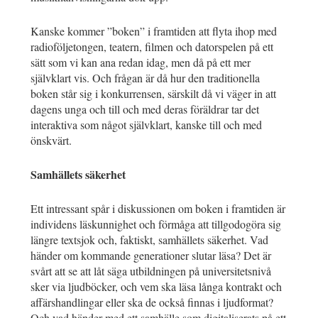
Kanske kommer ”boken” i framtiden att flyta ihop med
radioföljetongen, teatern, filmen och datorspelen på ett
sätt som vi kan ana redan idag, men då på ett mer
självklart vis. Och frågan är då hur den traditionella
boken står sig i konkurrensen, särskilt då vi väger in att
dagens unga och till och med deras föräldrar tar det
interaktiva som något självklart, kanske till och med
önskvärt.
Samhällets säkerhet
Ett intressant spår i diskussionen om boken i framtiden är
individens läskunnighet och förmåga att tillgodogöra sig
längre textsjok och, faktiskt, samhällets säkerhet. Vad
händer om kommande generationer slutar läsa? Det är
svårt att se att låt säga utbildningen på universitetsnivå
sker via ljudböcker, och vem ska läsa långa kontrakt och
affärshandlingar eller ska de också finnas i ljudformat?
Och vad händer med ett samhälle som digitaliserats på ett