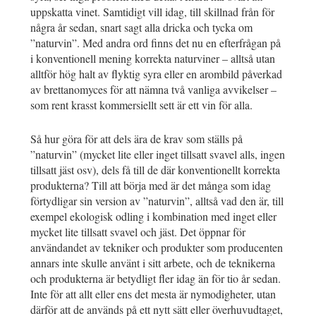
uppskatta vinet. Samtidigt vill idag, till skillnad från för
några år sedan, snart sagt alla dricka och tycka om
”naturvin”. Med andra ord finns det nu en efterfrågan på
i konventionell mening korrekta naturviner – alltså utan
alltför hög halt av flyktig syra eller en arombild påverkad
av brettanomyces för att nämna två vanliga avvikelser –
som rent krasst kommersiellt sett är ett vin för alla.
Så hur göra för att dels ära de krav som ställs på
”naturvin” (mycket lite eller inget tillsatt svavel alls, ingen
tillsatt jäst osv), dels få till de där konventionellt korrekta
produkterna? Till att börja med är det många som idag
förtydligar sin version av ”naturvin”, alltså vad den är, till
exempel ekologisk odling i kombination med inget eller
mycket lite tillsatt svavel och jäst. Det öppnar för
användandet av tekniker och produkter som producenten
annars inte skulle använt i sitt arbete, och de teknikerna
och produkterna är betydligt fler idag än för tio år sedan.
Inte för att allt eller ens det mesta är nymodigheter, utan
därför att de används på ett nytt sätt eller överhuvudtaget,