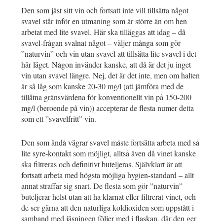
Den som jäst sitt vin och fortsatt inte vill tillsätta något
svavel står inför en utmaning som är större än om hen
arbetat med lite svavel. Här ska tilläggas att idag – då
svavel-frågan svalnat något – väljer många som gör
”naturvin” och vin utan svavel att tillsätta lite svavel i det
här läget. Någon invänder kanske, att då är det ju inget
vin utan svavel längre. Nej, det är det inte, men om halten
är så låg som kanske 20-30 mg/l (att jämföra med de
tillåtna gränsvärdena för konventionellt vin på 150-200
mg/l (beroende på vin)) accepterar de flesta numer detta
som ett ”svavelfritt” vin.
Den som ändå vägrar svavel måste fortsätta arbeta med så
lite syre-kontakt som möjligt, alltså även då vinet kanske
ska filtreras och definitivt buteljeras. Självklart är att
fortsatt arbeta med högsta möjliga hygien-standard – allt
annat straffar sig snart. De flesta som gör ”naturvin”
buteljerar helst utan att ha klarnat eller filtrerat vinet, och
de ser gärna att den naturliga koldioxiden som uppstått i
samband med jäsningen följer med i flaskan, där den ger