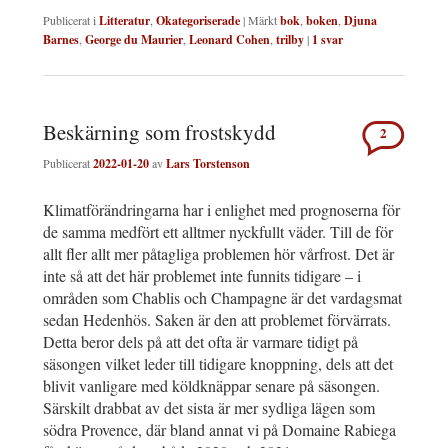
Publicerat i
Litteratur
,
Okategoriserade
|
Märkt
bok
,
boken
,
Djuna
Barnes
,
George du Maurier
,
Leonard Cohen
,
trilby
|
1
svar
Beskärning som frostskydd
2
Publicerat
2022-01-20
av
Lars Torstenson
Klimatförändringarna har i enlighet med prognoserna för
de samma medfört ett alltmer nyckfullt väder. Till de för
allt fler allt mer påtagliga problemen hör vårfrost. Det är
inte så att det här problemet inte funnits tidigare – i
områden som Chablis och Champagne är det vardagsmat
sedan Hedenhös. Saken är den att problemet förvärrats.
Detta beror dels på att det ofta är varmare tidigt på
säsongen vilket leder till tidigare knoppning, dels att det
blivit vanligare med köldknäppar senare på säsongen.
Särskilt drabbat av det sista är mer sydliga lägen som
södra Provence, där bland annat vi på Domaine Rabiega