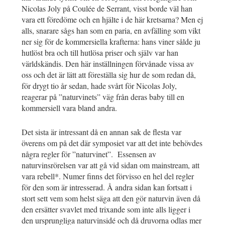
Nicolas Joly på Coulée de Serrant, visst borde väl han
vara ett föredöme och en hjälte i de här kretsarna? Men ej
alls, snarare sågs han som en paria, en avfälling som vikt
ner sig för de kommersiella krafterna: hans viner sålde ju
hutlöst bra och till hutlösa priser och själv var han
världskändis. Den här inställningen förvånade vissa av
oss och det är lätt att föreställa sig hur de som redan då,
för drygt tio år sedan, hade svårt för Nicolas Joly,
reagerar på ”naturvinets” väg från deras baby till en
kommersiell vara bland andra.
Det sista är intressant då en annan sak de flesta var
överens om på det där symposiet var att det inte behövdes
några regler för ”naturvinet”. Essensen av
naturvinsrörelsen var att gå vid sidan om mainstream, att
vara rebell*. Numer finns det förvisso en hel del regler
för den som är intresserad. Å andra sidan kan fortsatt i
stort sett vem som helst säga att den gör naturvin även då
den ersätter svavlet med trixande som inte alls ligger i
den ursprungliga naturvinsidé och då druvorna odlas mer