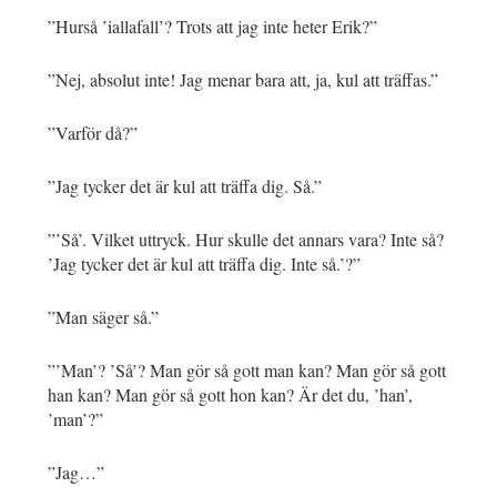
”Hurså ’iallafall’? Trots att jag inte heter Erik?”
”Nej, absolut inte! Jag menar bara att, ja, kul att träffas.”
”Varför då?”
”Jag tycker det är kul att träffa dig. Så.”
”’Så’. Vilket uttryck. Hur skulle det annars vara? Inte så?
’Jag tycker det är kul att träffa dig. Inte så.’?”
”Man säger så.”
”’Man’? ’Så’? Man gör så gott man kan? Man gör så gott
han kan? Man gör så gott hon kan? Är det du, ’han’,
’man’?”
”Jag…”