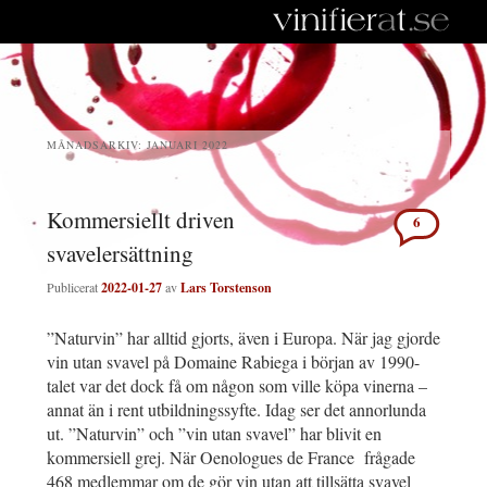
MÅNADSARKIV:
JANUARI 2022
Kommersiellt driven
6
svavelersättning
Publicerat
2022-01-27
av
Lars Torstenson
”Naturvin” har alltid gjorts, även i Europa. När jag gjorde
vin utan svavel på Domaine Rabiega i början av 1990-
talet var det dock få om någon som ville köpa vinerna –
annat än i rent utbildningssyfte. Idag ser det annorlunda
ut. ”Naturvin” och ”vin utan svavel” har blivit en
kommersiell grej. När Oenologues de France frågade
468 medlemmar om de gör vin utan att tillsätta svavel