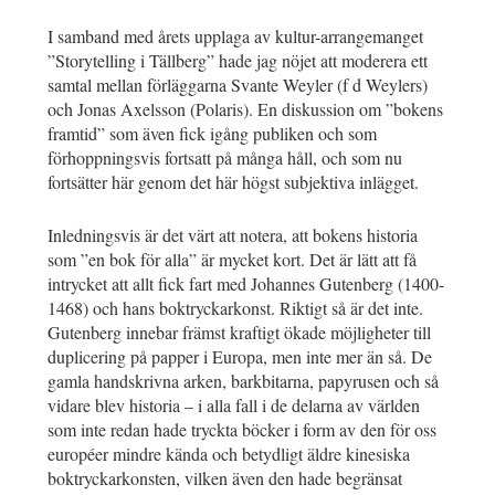
I samband med årets upplaga av kultur-arrangemanget
”Storytelling i Tällberg” hade jag nöjet att moderera ett
samtal mellan förläggarna Svante Weyler (f d Weylers)
och Jonas Axelsson (Polaris). En diskussion om ”bokens
framtid” som även fick igång publiken och som
förhoppningsvis fortsatt på många håll, och som nu
fortsätter här genom det här högst subjektiva inlägget.
Inledningsvis är det värt att notera, att bokens historia
som ”en bok för alla” är mycket kort. Det är lätt att få
intrycket att allt fick fart med Johannes Gutenberg (1400-
1468) och hans boktryckarkonst. Riktigt så är det inte.
Gutenberg innebar främst kraftigt ökade möjligheter till
duplicering på papper i Europa, men inte mer än så. De
gamla handskrivna arken, barkbitarna, papyrusen och så
vidare blev historia – i alla fall i de delarna av världen
som inte redan hade tryckta böcker i form av den för oss
européer mindre kända och betydligt äldre kinesiska
boktryckarkonsten, vilken även den hade begränsat