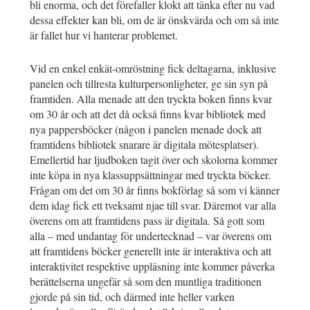
bli enorma, och det förefaller klokt att tänka efter nu vad
dessa effekter kan bli, om de är önskvärda och om så inte
är fallet hur vi hanterar problemet.
Vid en enkel enkät-omröstning fick deltagarna, inklusive
panelen och tillresta kulturpersonligheter, ge sin syn på
framtiden. Alla menade att den tryckta boken finns kvar
om 30 år och att det då också finns kvar bibliotek med
nya pappersböcker (någon i panelen menade dock att
framtidens bibliotek snarare är digitala mötesplatser).
Emellertid har ljudboken tagit över och skolorna kommer
inte köpa in nya klassuppsättningar med tryckta böcker.
Frågan om det om 30 år finns bokförlag så som vi känner
dem idag fick ett tveksamt njae till svar. Däremot var alla
överens om att framtidens pass är digitala. Så gott som
alla – med undantag för undertecknad – var överens om
att framtidens böcker generellt inte är interaktiva och att
interaktivitet respektive uppläsning inte kommer påverka
berättelserna ungefär så som den muntliga traditionen
gjorde på sin tid, och därmed inte heller varken