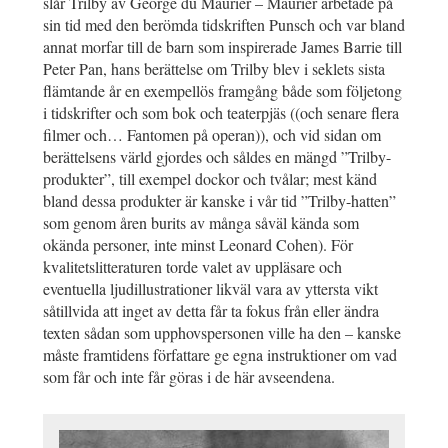
slår Trilby av George du Maurier – Maurier arbetade på
sin tid med den berömda tidskriften Punsch och var bland
annat morfar till de barn som inspirerade James Barrie till
Peter Pan, hans berättelse om Trilby blev i seklets sista
flämtande år en exempellös framgång både som följetong
i tidskrifter och som bok och teaterpjäs ((och senare flera
filmer och… Fantomen på operan)), och vid sidan om
berättelsens värld gjordes och såldes en mängd ”Trilby-
produkter”, till exempel dockor och tvålar; mest känd
bland dessa produkter är kanske i vår tid ”Trilby-hatten”
som genom åren burits av många såväl kända som
okända personer, inte minst Leonard Cohen). För
kvalitetslitteraturen torde valet av uppläsare och
eventuella ljudillustrationer likväl vara av yttersta vikt
såtillvida att inget av detta får ta fokus från eller ändra
texten sådan som upphovspersonen ville ha den – kanske
måste framtidens författare ge egna instruktioner om vad
som får och inte får göras i de här avseendena.