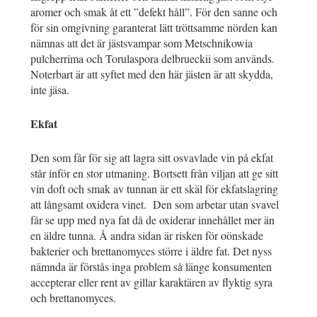
aromer och smak åt ett ”defekt håll”. För den sanne och
för sin omgivning garanterat lätt tröttsamme nörden kan
nämnas att det är jästsvampar som Metschnikowia
pulcherrima och Torulaspora delbrueckii som används.
Noterbart är att syftet med den här jästen är att skydda,
inte jäsa.
Ekfat
Den som får för sig att lagra sitt osvavlade vin på ekfat
står inför en stor utmaning. Bortsett från viljan att ge sitt
vin doft och smak av tunnan är ett skäl för ekfatslagring
att långsamt oxidera vinet. Den som arbetar utan svavel
får se upp med nya fat då de oxiderar innehållet mer än
en äldre tunna. Å andra sidan är risken för oönskade
bakterier och brettanomyces större i äldre fat. Det nyss
nämnda är förstås inga problem så länge konsumenten
accepterar eller rent av gillar karaktären av flyktig syra
och brettanomyces.