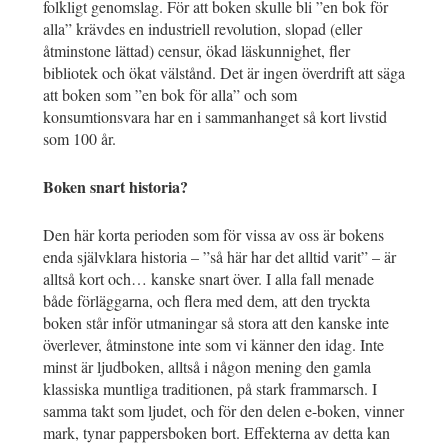
folkligt genomslag. För att boken skulle bli ”en bok för
alla” krävdes en industriell revolution, slopad (eller
åtminstone lättad) censur, ökad läskunnighet, fler
bibliotek och ökat välstånd. Det är ingen överdrift att säga
att boken som ”en bok för alla” och som
konsumtionsvara har en i sammanhanget så kort livstid
som 100 år.
Boken snart historia?
Den här korta perioden som för vissa av oss är bokens
enda självklara historia – ”så här har det alltid varit” – är
alltså kort och… kanske snart över. I alla fall menade
både förläggarna, och flera med dem, att den tryckta
boken står inför utmaningar så stora att den kanske inte
överlever, åtminstone inte som vi känner den idag. Inte
minst är ljudboken, alltså i någon mening den gamla
klassiska muntliga traditionen, på stark frammarsch. I
samma takt som ljudet, och för den delen e-boken, vinner
mark, tynar pappersboken bort. Effekterna av detta kan