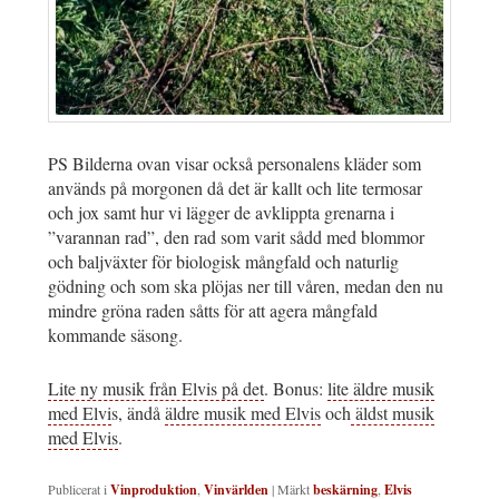
PS Bilderna ovan visar också personalens kläder som
används på morgonen då det är kallt och lite termosar
och jox samt hur vi lägger de avklippta grenarna i
”varannan rad”, den rad som varit sådd med blommor
och baljväxter för biologisk mångfald och naturlig
gödning och som ska plöjas ner till våren, medan den nu
mindre gröna raden såtts för att agera mångfald
kommande säsong.
Lite ny musik från Elvis på det
. Bonus:
lite äldre musik
med Elvi
s, ändå
äldre musik med Elvis
och
äldst musik
med Elvis
.
Publicerat i
Vinproduktion
,
Vinvärlden
|
Märkt
beskärning
,
Elvis