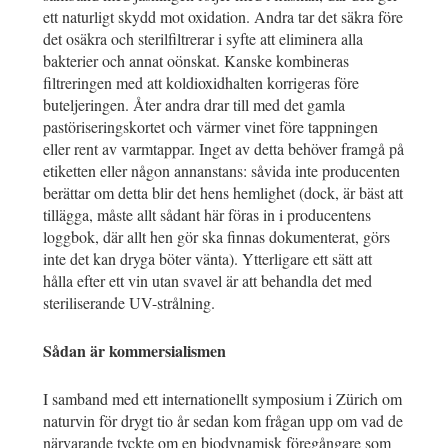
ett naturligt skydd mot oxidation. Andra tar det säkra före
det osäkra och sterilfiltrerar i syfte att eliminera alla
bakterier och annat oönskat. Kanske kombineras
filtreringen med att koldioxidhalten korrigeras före
buteljeringen. Åter andra drar till med det gamla
pastöriseringskortet och värmer vinet före tappningen
eller rent av varmtappar. Inget av detta behöver framgå på
etiketten eller någon annanstans: såvida inte producenten
berättar om detta blir det hens hemlighet (dock, är bäst att
tillägga, måste allt sådant här föras in i producentens
loggbok, där allt hen gör ska finnas dokumenterat, görs
inte det kan dryga böter vänta). Ytterligare ett sätt att
hålla efter ett vin utan svavel är att behandla det med
steriliserande UV-strålning.
Sådan är kommersialismen
I samband med ett internationellt symposium i Zürich om
naturvin för drygt tio år sedan kom frågan upp om vad de
närvarande tyckte om en biodynamisk föregångare som