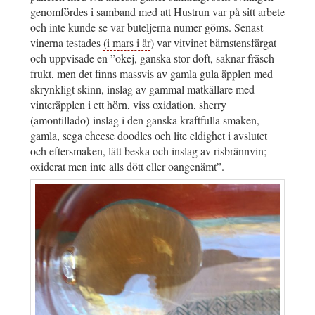
genomfördes i samband med att Hustrun var på sitt arbete
och inte kunde se var buteljerna numer göms. Senast
vinerna testades
(i mars i år
) var vitvinet bärnstensfärgat
och uppvisade en ”okej, ganska stor doft, saknar fräsch
frukt, men det finns massvis av gamla gula äpplen med
skrynkligt skinn, inslag av gammal matkällare med
vinteräpplen i ett hörn, viss oxidation, sherry
(amontillado)-inslag i den ganska kraftfulla smaken,
gamla, sega cheese doodles och lite eldighet i avslutet
och eftersmaken, lätt beska och inslag av risbrännvin;
oxiderat men inte alls dött eller oangenämt”.