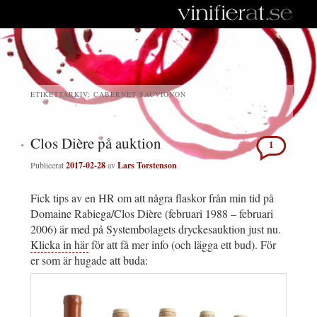
ETIKETTARKIV:
CABERNET SAUVIGNON
Clos Dière på auktion
1
Publicerat
2017-02-28
av
Lars Torstenson
Fick tips av en HR om att några flaskor från min tid på
Domaine Rabiega/Clos Dière (februari 1988 – februari
2006) är med på Systembolagets dryckesauktion just nu.
Klicka in här
för att få mer info (och lägga ett bud). För
er som är hugade att buda: