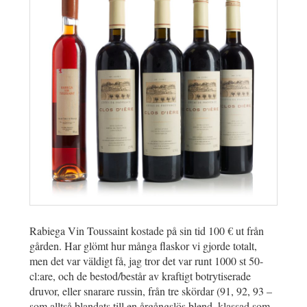
Rabiega Vin Toussaint kostade på sin tid 100 € ut från
gården. Har glömt hur många flaskor vi gjorde totalt,
men det var väldigt få, jag tror det var runt 1000 st 50-
cl:are, och de bestod/består av kraftigt botrytiserade
druvor, eller snarare russin, från tre skördar (91, 92, 93 –
som alltså blandats till en årgångslös blend, klassad som