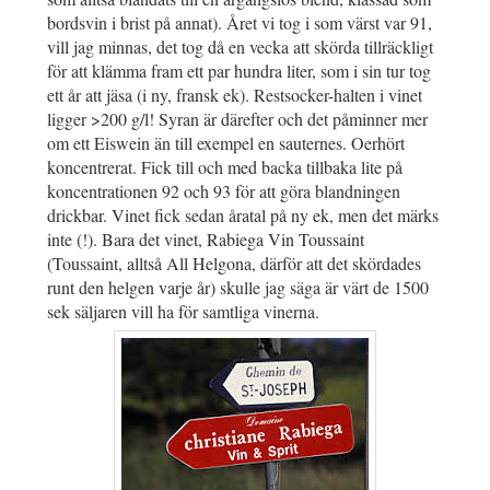
bordsvin i brist på annat). Året vi tog i som värst var 91,
vill jag minnas, det tog då en vecka att skörda tillräckligt
för att klämma fram ett par hundra liter, som i sin tur tog
ett år att jäsa (i ny, fransk ek). Restsocker-halten i vinet
ligger >200 g/l! Syran är därefter och det påminner mer
om ett Eiswein än till exempel en sauternes. Oerhört
koncentrerat. Fick till och med backa tillbaka lite på
koncentrationen 92 och 93 för att göra blandningen
drickbar. Vinet fick sedan åratal på ny ek, men det märks
inte (!). Bara det vinet, Rabiega Vin Toussaint
(Toussaint, alltså All Helgona, därför att det skördades
runt den helgen varje år) skulle jag säga är värt de 1500
sek säljaren vill ha för samtliga vinerna.