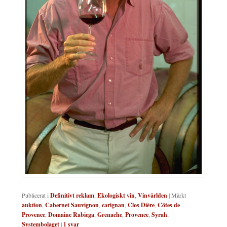
Publicerat i
Definitivt reklam
,
Ekologiskt vin
,
Vinvärlden
|
Märkt
auktion
,
Cabernet Sauvignon
,
carignan
,
Clos Dière
,
Côtes de
Provence
,
Domaine Rabiega
,
Grenache
,
Provence
,
Syrah
,
Systembolaget
|
1
svar