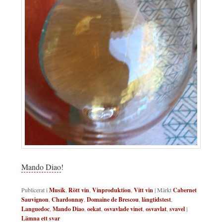
Mando Diao
!
Publicerat i
Musik
,
Rött vin
,
Vinproduktion
,
Vitt vin
|
Märkt
Cabernet
Sauvignon
,
Chardonnay
,
Domaine de Brescou
,
långtidstest
,
Languedoc
,
Mando Diao
,
oekat
,
osvavlade vinet
,
osvavlat
,
svavel
|
Lämna ett svar