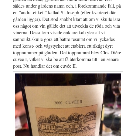
såldes under gårdens namn och, i förekommande fall, på
en ”andra-etikett” kallad St-Joseph (efter kvarteret där
gården ligger). Det stod snabbt klart att om vi skulle lära
oss något om vin gällde det att utveckla de röda och vita
vinerna. Dessutom visade enklare kalkyler att vi
sannolikt skulle göra ett bättre resultat om vi lyckades
med konst- och vågstycket att etablera ett riktigt dyrt
toppnummer på gården. Det toppnumret blev Clos Dière
cuvée I, vilket vi ska be att få återkomma till i en senare
post. Nu handlar det om cuvée II.