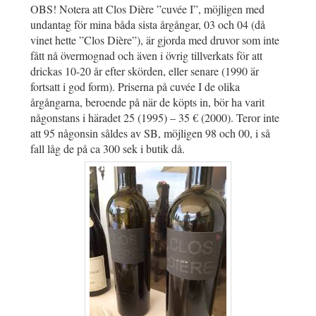
OBS! Notera att Clos Dière ”cuvée I”, möjligen med
undantag för mina båda sista årgångar, 03 och 04 (då
vinet hette ”Clos Dière”), är gjorda med druvor som inte
fått nå övermognad och även i övrig tillverkats för att
drickas 10-20 år efter skörden, eller senare (1990 är
fortsatt i god form). Priserna på cuvée I de olika
årgångarna, beroende på när de köpts in, bör ha varit
någonstans i häradet 25 (1995) – 35 € (2000). Teror inte
att 95 någonsin såldes av SB, möjligen 98 och 00, i så
fall låg de på ca 300 sek i butik då.