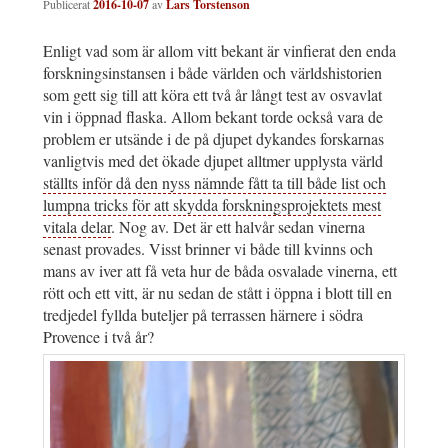
Publicerat
2016-10-07
av
Lars Torstenson
Enligt vad som är allom vitt bekant är vinfierat den enda
forskningsinstansen i både världen och världshistorien
som gett sig till att köra ett två år långt test av osvavlat
vin i öppnad flaska. Allom bekant torde också vara de
problem er utsände i de på djupet dykandes forskarnas
vanligtvis med det ökade djupet alltmer upplysta värld
ställts inför då den nyss nämnde fått ta till både list och
lumpna tricks för att skydda forskningsprojektets mest
vitala delar
. Nog av. Det är ett halvår sedan vinerna
senast provades. Visst brinner vi både till kvinns och
mans av iver att få veta hur de båda osvalade vinerna, ett
rött och ett vitt, är nu sedan de stått i öppna i blott till en
tredjedel fyllda buteljer på terrassen härnere i södra
Provence i två år?