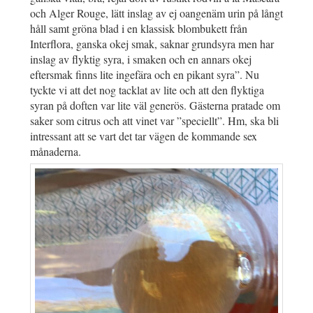
och Alger Rouge, lätt inslag av ej oangenäm urin på långt
håll samt gröna blad i en klassisk blombukett från
Interflora, ganska okej smak, saknar grundsyra men har
inslag av flyktig syra, i smaken och en annars okej
eftersmak finns lite ingefära och en pikant syra”. Nu
tyckte vi att det nog tacklat av lite och att den flyktiga
syran på doften var lite väl generös. Gästerna pratade om
saker som citrus och att vinet var ”speciellt”. Hm, ska bli
intressant att se vart det tar vägen de kommande sex
månaderna.