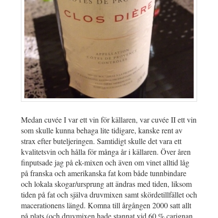
Medan cuvée I var ett vin för källaren, var cuvée II ett vin
som skulle kunna behaga lite tidigare, kanske rent av
strax efter buteljeringen. Samtidigt skulle det vara ett
kvalitetsvin och hålla för många år i källaren. Över åren
finputsade jag på ek-mixen och även om vinet alltid låg
på franska och amerikanska fat kom både tunnbindare
och lokala skogar/ursprung att ändras med tiden, liksom
tiden på fat och själva druvmixen samt skördetillfället och
macerationens längd. Komna till årgången 2000 satt allt
på plats (och druvmixen hade stannat vid 60 % carignan,