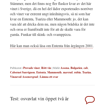
Stämmer, men det finns nog fler flaskor kvar av det här
vinet i Sverige, då en hel del lådor exporterades norröver
och vinet var extremt ungt inledningsvis, så ni som har
kvar en Ententa, Tsariza eller Mammouth: jo, det kan
vara idé att dricka dem nu, men någon brådska är det inte
och oroa er framförallt inte för att de skulle vara för
gamla. Funkar till skink- och svamppizza.
Här kan man också läsa om Ententa från årgången 2001
.
Publicerat i
Provade viner
,
Rött vin
|
Märkt
Assena
,
Bulgarien
,
cab
,
Cabernet Sauvignon
,
Ententa
,
Mammouth
,
mavrud
,
rubin
,
Tsariza
,
Vinzavod Assenovgrad
|
Lämna ett svar
Test: osvavlat vin öppet två år