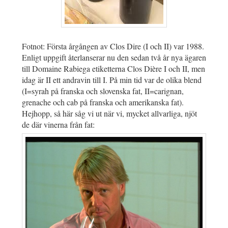
Fotnot: Första årgången av Clos Dire (I och II) var 1988.
Enligt uppgift återlanserar nu den sedan två år nya ägaren
till Domaine Rabiega etiketterna Clos Dière I och II, men
idag är II ett andravin till I. På min tid var de olika blend
(I=syrah på franska och slovenska fat, II=carignan,
grenache och cab på franska och amerikanska fat).
Hejhopp, så här såg vi ut när vi, mycket allvarliga, njöt
de där vinerna från fat: