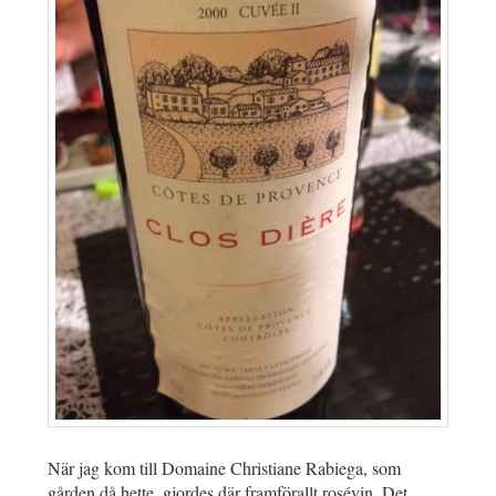
När jag kom till Domaine Christiane Rabiega, som
gården då hette, gjordes där framförallt rosévin. Det