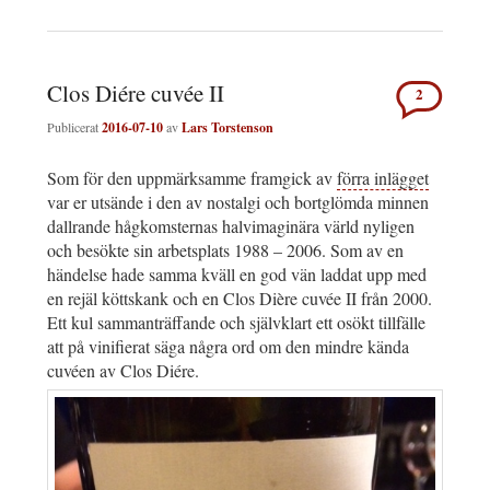
Clos Diére cuvée II
2
Publicerat
2016-07-10
av
Lars Torstenson
Som för den uppmärksamme framgick av
förra inlägget
var er utsände i den av nostalgi och bortglömda minnen
dallrande hågkomsternas halvimaginära värld nyligen
och besökte sin arbetsplats 1988 – 2006. Som av en
händelse hade samma kväll en god vän laddat upp med
en rejäl köttskank och en Clos Dière cuvée II från 2000.
Ett kul sammanträffande och självklart ett osökt tillfälle
att på vinifierat säga några ord om den mindre kända
cuvéen av Clos Diére.