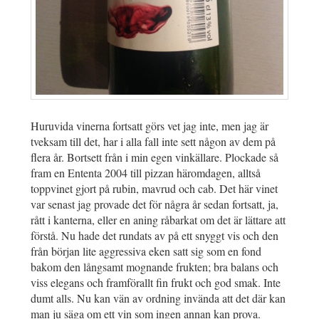
Huruvida vinerna fortsatt görs vet jag inte, men jag är
tveksam till det, har i alla fall inte sett någon av dem på
flera år. Bortsett från i min egen vinkällare. Plockade så
fram en Ententa 2004 till pizzan häromdagen, alltså
toppvinet gjort på rubin, mavrud och cab. Det här vinet
var senast jag provade det för några år sedan fortsatt, ja,
rått i kanterna, eller en aning råbarkat om det är lättare att
förstå. Nu hade det rundats av på ett snyggt vis och den
från början lite aggressiva eken satt sig som en fond
bakom den långsamt mognande frukten; bra balans och
viss elegans och framförallt fin frukt och god smak. Inte
dumt alls. Nu kan vän av ordning invända att det där kan
man ju säga om ett vin som ingen annan kan prova.