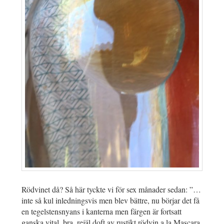
Rödvinet då? Så här tyckte vi för sex månader sedan: ”…
inte så kul inledningsvis men blev bättre, nu börjar det få
en tegelstensnyans i kanterna men färgen är fortsatt
ganska vital, bra, rejäl doft av rustikt rödvin a la Mascara