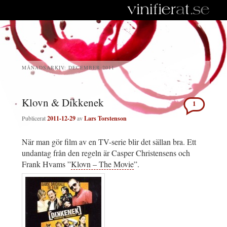
MÅNADSARKIV:
DECEMBER 2011
Klovn & Dikkenek
1
Publicerat
2011-12-29
av
Lars Torstenson
När man gör film av en TV-serie blir det sällan bra. Ett
undantag från den regeln är Casper Christensens och
Frank Hvams ”
Klovn – The Movie
”.