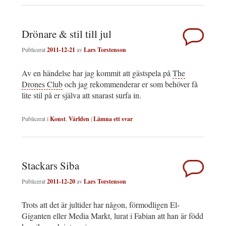
Drönare & stil till jul
Publicerat
2011-12-21
av
Lars Torstenson
Av en händelse har jag kommit att gästspela på
The
Drones Club
och jag rekommenderar er som behöver få
lite stil på er själva att snarast surfa in.
Publicerat i
Konst
,
Världen
|
Lämna ett svar
Stackars Siba
Publicerat
2011-12-20
av
Lars Torstenson
Trots att det är jultider har någon, förmodligen El-
Giganten eller Media Markt, lurat i Fabian att han är född