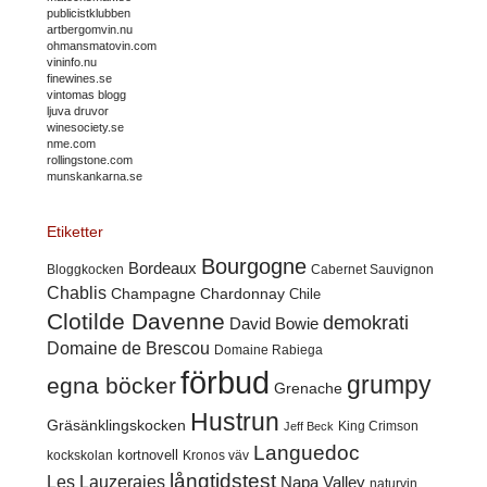
publicistklubben
artbergomvin.nu
ohmansmatovin.com
vininfo.nu
finewines.se
vintomas blogg
ljuva druvor
winesociety.se
nme.com
rollingstone.com
munskankarna.se
Etiketter
Bourgogne
Bordeaux
Cabernet Sauvignon
Bloggkocken
Chablis
Champagne
Chardonnay
Chile
Clotilde Davenne
demokrati
David Bowie
Domaine de Brescou
Domaine Rabiega
förbud
grumpy
egna böcker
Grenache
Hustrun
Gräsänklingskocken
King Crimson
Jeff Beck
Languedoc
kortnovell
kockskolan
Kronos väv
långtidstest
Les Lauzeraies
Napa Valley
naturvin