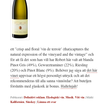
ett ”crisp and floral ’vin de terroir’ (that)captures the
natural expression of the vineyard and the vintage” och
för att få det som han vill har Robert här valt att blanda
Pinot Gris (49%), Gewurztraminer (22%), Riesling
(20%) och Pinot Blanc (9%). Behöver jag säga att
det här
vinet
uppvisar ett högst personligt uttryck och att det
rekommenderas till alla sanna vinnördar? Att buteljen
förslutits med glaskork är bonus.
Hallelujah
!
Publicerat i
Definitivt reklam
,
Ekologiskt vin
,
Musik
,
Vitt vin
|
Märkt
Kalifornien
,
Sinskey
|
Lämna ett svar