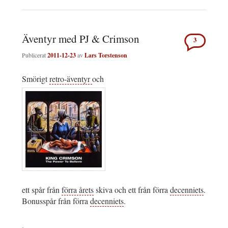
Äventyr med PJ & Crimson
3
Publicerat
2011-12-23
av
Lars Torstenson
Smörigt
retro-äventyr
och
ett spår från
förra årets
skiva och ett från förra
decenniets
.
Bonusspår från förra
decenniets
.
.