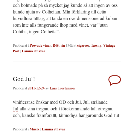
och bolmade på så mycket jag kunde så att ingen av oss
kunde njuta av Colheitan. Min förklaring till detta
huvudlösa tilltag, att tända en överdimensionerad kuban
som inte alls fungerande ihop med vinet, var ”utan
Cohiba, ingen Colheita”.
Publicerat i
Provade viner
,
Rött vin
|
Märkt
cigarrer
,
Tawny
,
Vintage
Port
|
Lämna ett svar
God Jul!
Publicerat
2011-12-24
av
Lars Torstenson
vinifierat.se önskar med OD och
Jul, Jul, strålande
Jul
alla sina trogna, och i förekommande fall otrogna,
och, kanske framförallt, tålmodiga hangarounds God Jul!
Publicerat i
Musik
|
Lämna ett svar