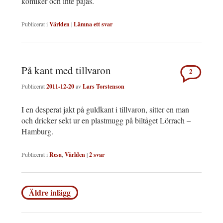
komiker och inte pajas.
Publicerat i
Världen
|
Lämna ett svar
På kant med tillvaron
2
Publicerat
2011-12-20
av
Lars Torstenson
I en desperat jakt på guldkant i tillvaron, sitter en man
och dricker sekt ur en plastmugg på biltåget Lörrach –
Hamburg.
Publicerat i
Resa
,
Världen
|
2
svar
Inläggsnavigering
Äldre inlägg