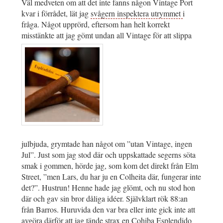
Väl medveten om att det inte fanns någon Vintage Port
kvar i förrådet, lät jag
svågern inspektera utrymmet
i
fråga. Något upprörd, eftersom han helt korrekt
misstänkte att jag gömt undan all Vintage för att slippa
julbjuda, grymtade han något om ”utan Vintage, ingen
Jul”. Just som jag stod där och uppskattade segerns söta
smak i gommen, hörde jag, som kom det direkt från Elm
Street, ”men Lars, du har ju en Colheita där, fungerar inte
det?”. Hustrun! Henne hade jag glömt, och nu stod hon
där och gav sin bror dåliga idéer. Självklart rök 88:an
från Barros. Huruvida den var bra eller inte gick inte att
avgöra därför att jag tände strax en Cohiba Esplendido