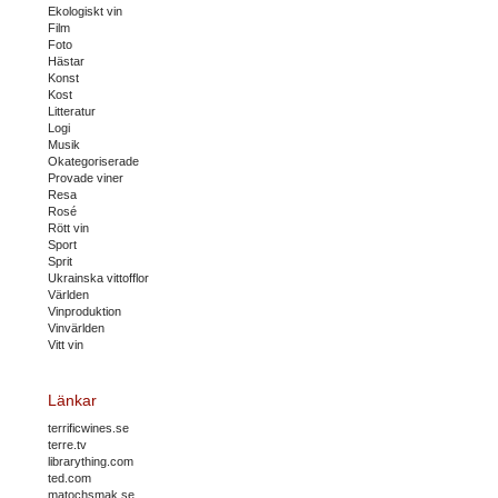
Ekologiskt vin
Film
Foto
Hästar
Konst
Kost
Litteratur
Logi
Musik
Okategoriserade
Provade viner
Resa
Rosé
Rött vin
Sport
Sprit
Ukrainska vittofflor
Världen
Vinproduktion
Vinvärlden
Vitt vin
Länkar
terrificwines.se
terre.tv
librarything.com
ted.com
matochsmak.se