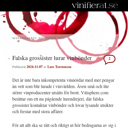
MÅNADSARKIV:
NOVEMBER 2024
Falska grossister lurar vinbönder
2
Publicerat
2024-11-07
av
Lars Torstenson
Det är inte bara inkompetenta vinnördar med mer pengar
än vett som blir lurade i vinvärlden. Även små och lite
större vinproducenter utsätts för brott. Vitisphere.com
berättar om ett nu pågående lurendrejeri, där falska
grossister kontaktar vinbönder och lovar lysande utsikter
och frestar med stora affärer.
För att allt ska se rätt och riktigt ut hör bedragarna av sig i