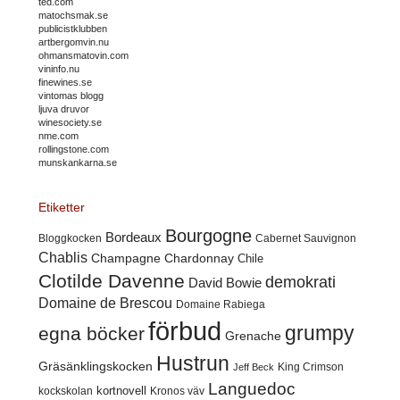
ted.com
matochsmak.se
publicistklubben
artbergomvin.nu
ohmansmatovin.com
vininfo.nu
finewines.se
vintomas blogg
ljuva druvor
winesociety.se
nme.com
rollingstone.com
munskankarna.se
Etiketter
Bourgogne
Bordeaux
Cabernet Sauvignon
Bloggkocken
Chablis
Champagne
Chardonnay
Chile
Clotilde Davenne
demokrati
David Bowie
Domaine de Brescou
Domaine Rabiega
förbud
grumpy
egna böcker
Grenache
Hustrun
Gräsänklingskocken
King Crimson
Jeff Beck
Languedoc
kortnovell
kockskolan
Kronos väv