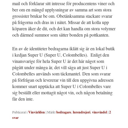
mail och förklarar sitt intresse för producentens viner och
ber om en mängd upplysningar av samma art som stora
grossister brukar be om. Obetänksamma stackare svarar
på frågorna och dras in i nätet. Missar de att kolla upp
köparen åker de dit, och det kan handla om stora volymer
och därmed summor som sätter bonden på pottkanten.
En av de identiteter bedragarna iklätt sig är en lokal butik
i kedjan Super U (Super U, Colombelles). Enligt den
vinansvarige för hela Super U är det här något som
pågått under många år, det vill säga att just Super U i
Colombelles används som täckmantel. Den som svarar
på förfrågan och levererar vin till den uppgivna adressen
kommer snart upptäcka att Super U i Colombelles vare
sig beställt eller mottagit något vin, och någon betalning
får den inte.
Publicerat i
Vinvärlden
|
Märkt
bedragare
,
lurendrejeri
,
vinsvindel
|
2
svar