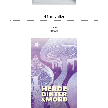
44 noveller
Köp på
Bokus