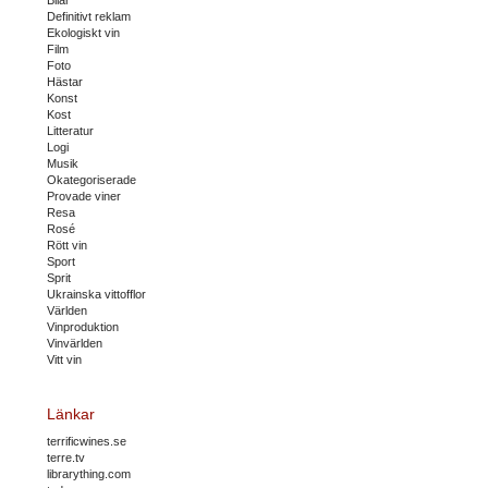
Definitivt reklam
Ekologiskt vin
Film
Foto
Hästar
Konst
Kost
Litteratur
Logi
Musik
Okategoriserade
Provade viner
Resa
Rosé
Rött vin
Sport
Sprit
Ukrainska vittofflor
Världen
Vinproduktion
Vinvärlden
Vitt vin
Länkar
terrificwines.se
terre.tv
librarything.com