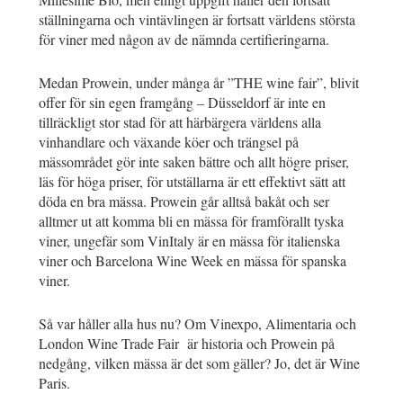
ställningarna och vintävlingen är fortsatt världens största
för viner med någon av de nämnda certifieringarna.
Medan Prowein, under många år ”THE wine fair”, blivit
offer för sin egen framgång – Düsseldorf är inte en
tillräckligt stor stad för att härbärgera världens alla
vinhandlare och växande köer och trängsel på
mässområdet gör inte saken bättre och allt högre priser,
läs för höga priser, för utställarna är ett effektivt sätt att
döda en bra mässa. Prowein går alltså bakåt och ser
alltmer ut att komma bli en mässa för framförallt tyska
viner, ungefär som VinItaly är en mässa för italienska
viner och Barcelona Wine Week en mässa för spanska
viner.
Så var håller alla hus nu? Om Vinexpo, Alimentaria och
London Wine Trade Fair är historia och Prowein på
nedgång, vilken mässa är det som gäller? Jo, det är Wine
Paris.