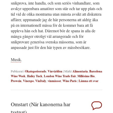
snikprova, inte handla, och som seriös vinhandlare, som
avskyr uppenbara amatörer som står och tar upp plats och
tid vid de olika montrarna utan minsta avsikt att diskutera
affärer, uppmanade jag de här personerna att aldrig åka
på en internationell mässa för de kommer bara att få
uppleva hån och hat. Däremot bör de spana in alla de
många gånger otroligt väl arrangerade och för
snikprovare generösa svenska mässorna, som är
anpassade just för den här typen av mässbesökare.
Musik
.
Publicerat i
Okategoriserade
,
Vinvärlden
|
Märkt
Alimentaria
,
Barcelona
Wine Week
,
Hailey Tuck
,
London Wine Trade Fair
,
Millésime Bio
,
Prowein
,
Vinexpo
,
VinItaly
,
vinmässor
,
Wine Paris
|
Lämna ett svar
Omstart (När kanonerna har
tystnat)