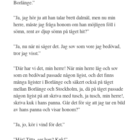
Borlänge.”
”Ja, jag hör ju att han talar brett dalmål, men nu min
herre, måste jag fråga honom om han möjligen föll i
sömn, rent av djup sömn på tåget hit?”
”Ja, nu när ni säger det. Jag sov som vore jag bedövad,
tror jag visst.”
”Där har vi det, min herre! När min herre låg och sov
som en bedövad passade någon ligist, och det finns
många ligister i Borlänge och säkert också på tåget
mellan Borlänge och Stockholm, ja, då på tåget passade
någon ligist på att skriva med tusch, ja tusch, min herre!,
skriva kuk i hans panna. Går det för sig att jag tar en bild
av hans panna och visar honom?”
”Ja, jo, kör i vind för det.”
”Här! Titta, ser han? Kuk!”