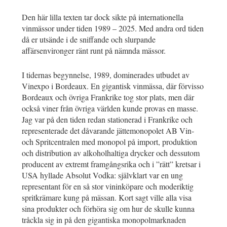
Den här lilla texten tar dock sikte på internationella
vinmässor under tiden 1989 – 2025. Med andra ord tiden
då er utsände i de sniffande och slurpande
affärsenvironger ränt runt på nämnda mässor.
I tidernas begynnelse, 1989, dominerades utbudet av
Vinexpo i Bordeaux. En gigantisk vinmässa, där förvisso
Bordeaux och övriga Frankrike tog stor plats, men där
också viner från övriga världen kunde provas en masse.
Jag var på den tiden redan stationerad i Frankrike och
representerade det dåvarande jättemonopolet AB Vin-
och Spritcentralen med monopol på import, produktion
och distribution av alkoholhaltiga drycker och dessutom
producent av extremt framgångsrika och i ”rätt” kretsar i
USA hyllade Absolut Vodka: självklart var en ung
representant för en så stor vininköpare och moderiktig
spritkrämare kung på mässan. Kort sagt ville alla visa
sina produkter och förhöra sig om hur de skulle kunna
tråckla sig in på den gigantiska monopolmarknaden