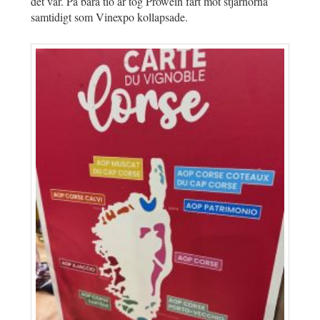
det var. På bara tio år tog Prowein fart mot stjärnorna
samtidigt som Vinexpo kollapsade.