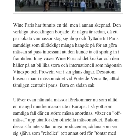
Wine Paris
har funnits en tid, men i annan skepnad. Den
verkliga utvecklingen började för några år sedan, då ett
par lokala vinmässor slog sig ihop och flyttade till Paris
samtidigt som tillräckligt många hängde på för att göra
mässan så pass intressant att den kunde ta ett språng in i
framtiden. Idag växer Wine Paris så det knakar och den
håller på att bli lika stora och internationell som någonsin
Vinexpo och Prowein var i sin glans dagar. Dessutom
huserar man i mässområdet vid Porte de Versaille, alltså
tämligen centralt i paris. Bara en sådan sak.
Utöver ovan nämnda mässor förekommer nu som alltid
en mängd mindre mässor ute i Europa. I så gott som
samtliga fall där en större mässa anordnas, växer en ”off-
mässa” upp utanför den officiella mässområdet. Bakom
dessa står inte sällan unga producenter, sådana som ser
sig själva som ”rebeller” (ett annat ord för ”töntar med