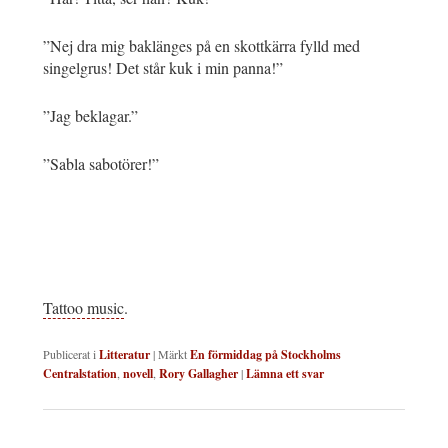
”Nej dra mig baklänges på en skottkärra fylld med
singelgrus! Det står kuk i min panna!”
”Jag beklagar.”
”Sabla sabotörer!”
Tattoo music
.
Publicerat i
Litteratur
|
Märkt
En förmiddag på Stockholms
Centralstation
,
novell
,
Rory Gallagher
|
Lämna ett svar