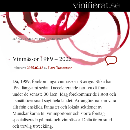
MÅNADSARKIV:
FEBRUARI 2025
Vinmässor 1989 – 2025
Publicerat
2025-02-18
av
Lars Torstenson
Då, 1989, förekom inga vinmässor i Sverige. Slika har,
först långsamt sedan i accelererande fart, vuxit fram
under de senaste 30 åren. Idag förekommer de i stort och
i smått över snart sagt hela landet. Arrangörerna kan vara
allt från enskilda fantaster och lokala sektioner av
Munskänkarna till vinimportörer och större företag
specialiserade på mat- och vinmässor. Detta är en sund
och trevlig utveckling.