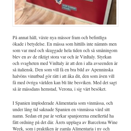
På annat håll, växte nya mässor fram och befintliga
ökade i betydelse. En mässa som hittills inte nämnts men
som var med och skuggade hela tiden och så småningom
blev en av de riktigt stora var och är VinItaly. Styrkan
och svagheten med VinItaly är att den i alla avseenden är
så italiensk. Den som vill få en bra bild av Apenninska
halvöns vinutbud gör rätt i att åka dit, den som även vill
få med övriga världen kan bli lite besviken. Med det sagt
så är mässdans hemstad, Verona, i sig värt besöket.
I Spanien imploderade Alimentaria som vinmässa, och
under lång tid saknade Spanien en vinmässa värd sitt
namn. Sedan ett par år verkar spanjorerna emellertid ha
fått ordning på det där. Årets upplaga av Barcelona Wine
Week, som i praktiken är gamla Alimentaria i ny och