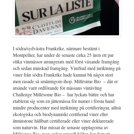
I södra/sydvästra Frankrike, närmare bestämt i
Montpellier, har under de senaste cirka 25 åren ett par
olika vinmässor arrangerats med först växande framgång
och sedan minskad framgång. ViniSud med inriktning på
viner från södra Frankrike hade kunnat bli något stort
men rasade så småningom ihop. Millésime Bio – där er
utsände varit ordförande för mässans vintävling
Challenge Millésome Bio – har lyckats bättre och har
etablerat sig som en jättemässa för numer i första hand
mindre producenter med inriktning på certifieringar, alltså
ekologiska och biodynamiskt certifierad viner eller
åtminstone hållbart certifierade eller viner deklarerade
som naturvin. Har missat de senaste upplagorna av
Millésime Bio, men enligt uppgift håller den fortsatt