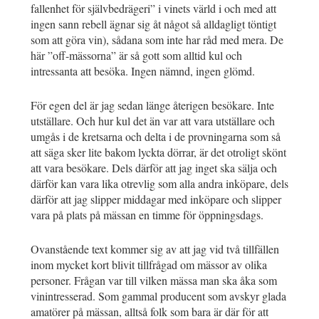
fallenhet för självbedrägeri” i vinets värld i och med att
ingen sann rebell ägnar sig åt något så alldagligt töntigt
som att göra vin), sådana som inte har råd med mera. De
här ”off-mässorna” är så gott som alltid kul och
intressanta att besöka. Ingen nämnd, ingen glömd.
För egen del är jag sedan länge återigen besökare. Inte
utställare. Och hur kul det än var att vara utställare och
umgås i de kretsarna och delta i de provningarna som så
att säga sker lite bakom lyckta dörrar, är det otroligt skönt
att vara besökare. Dels därför att jag inget ska sälja och
därför kan vara lika otrevlig som alla andra inköpare, dels
därför att jag slipper middagar med inköpare och slipper
vara på plats på mässan en timme för öppningsdags.
Ovanstående text kommer sig av att jag vid två tillfällen
inom mycket kort blivit tillfrågad om mässor av olika
personer. Frågan var till vilken mässa man ska åka som
vinintresserad. Som gammal producent som avskyr glada
amatörer på mässan, alltså folk som bara är där för att