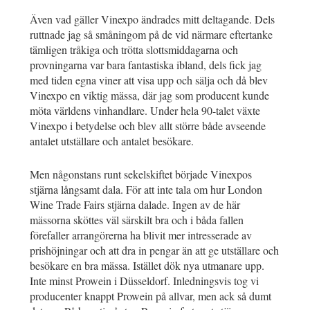
Även vad gäller Vinexpo ändrades mitt deltagande. Dels
ruttnade jag så småningom på de vid närmare eftertanke
tämligen tråkiga och trötta slottsmiddagarna och
provningarna var bara fantastiska ibland, dels fick jag
med tiden egna viner att visa upp och sälja och då blev
Vinexpo en viktig mässa, där jag som producent kunde
möta världens vinhandlare. Under hela 90-talet växte
Vinexpo i betydelse och blev allt större både avseende
antalet utställare och antalet besökare.
Men någonstans runt sekelskiftet började Vinexpos
stjärna långsamt dala. För att inte tala om hur London
Wine Trade Fairs stjärna dalade. Ingen av de här
mässorna sköttes väl särskilt bra och i båda fallen
förefaller arrangörerna ha blivit mer intresserade av
prishöjningar och att dra in pengar än att ge utställare och
besökare en bra mässa. Istället dök nya utmanare upp.
Inte minst Prowein i Düsseldorf. Inledningsvis tog vi
producenter knappt Prowein på allvar, men ack så dumt