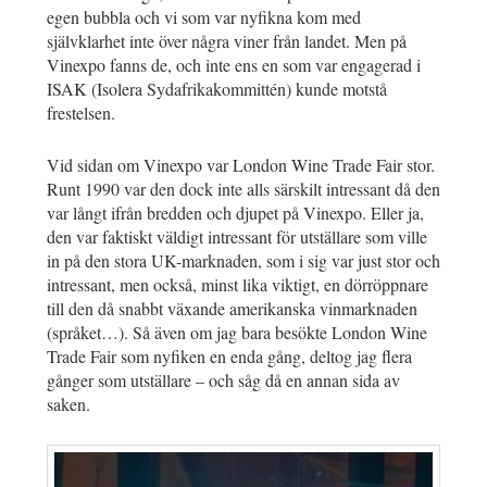
egen bubbla och vi som var nyfikna kom med
självklarhet inte över några viner från landet. Men på
Vinexpo fanns de, och inte ens en som var engagerad i
ISAK (Isolera Sydafrikakommittén) kunde motstå
frestelsen.
Vid sidan om Vinexpo var London Wine Trade Fair stor.
Runt 1990 var den dock inte alls särskilt intressant då den
var långt ifrån bredden och djupet på Vinexpo. Eller ja,
den var faktiskt väldigt intressant för utställare som ville
in på den stora UK-marknaden, som i sig var just stor och
intressant, men också, minst lika viktigt, en dörröppnare
till den då snabbt växande amerikanska vinmarknaden
(språket…). Så även om jag bara besökte London Wine
Trade Fair som nyfiken en enda gång, deltog jag flera
gånger som utställare – och såg då en annan sida av
saken.