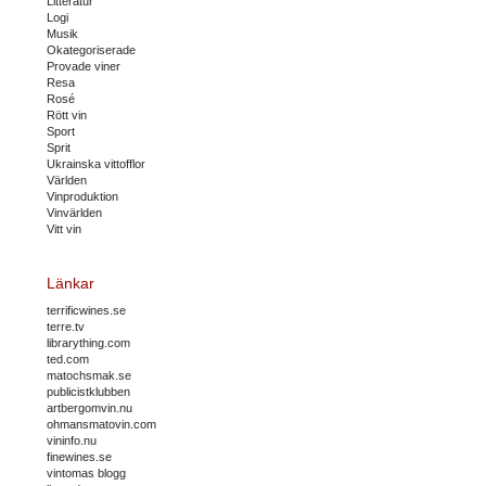
Litteratur
Logi
Musik
Okategoriserade
Provade viner
Resa
Rosé
Rött vin
Sport
Sprit
Ukrainska vittofflor
Världen
Vinproduktion
Vinvärlden
Vitt vin
Länkar
terrificwines.se
terre.tv
librarything.com
ted.com
matochsmak.se
publicistklubben
artbergomvin.nu
ohmansmatovin.com
vininfo.nu
finewines.se
vintomas blogg