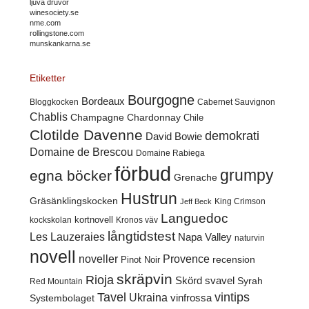
ljuva druvor
winesociety.se
nme.com
rollingstone.com
munskankarna.se
Etiketter
Bourgogne
Bordeaux
Cabernet Sauvignon
Bloggkocken
Chablis
Champagne
Chardonnay
Chile
Clotilde Davenne
demokrati
David Bowie
Domaine de Brescou
Domaine Rabiega
förbud
grumpy
egna böcker
Grenache
Hustrun
Gräsänklingskocken
King Crimson
Jeff Beck
Languedoc
kortnovell
kockskolan
Kronos väv
långtidstest
Les Lauzeraies
Napa Valley
naturvin
novell
noveller
Provence
recension
Pinot Noir
skräpvin
Rioja
Skörd
svavel
Syrah
Red Mountain
Tavel
vintips
Ukraina
Systembolaget
vinfrossa