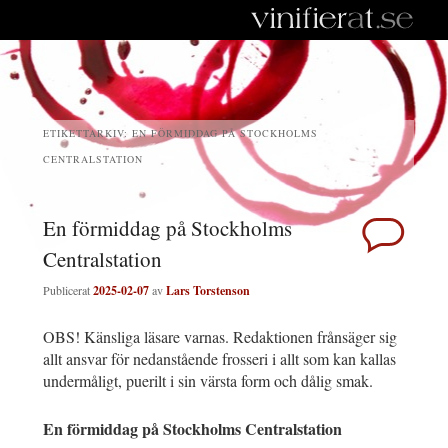
ETIKETTARKIV:
EN FÖRMIDDAG PÅ STOCKHOLMS
CENTRALSTATION
En förmiddag på Stockholms
Centralstation
Publicerat
2025-02-07
av
Lars Torstenson
OBS! Känsliga läsare varnas. Redaktionen frånsäger sig
allt ansvar för nedanstående frosseri i allt som kan kallas
undermåligt, puerilt i sin värsta form och dålig smak.
En förmiddag på Stockholms Centralstation