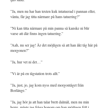
”Ja, men nu har han texten kuk intatuerad i pannan eller,
vänta, får jag titta närmare på hans tatuering?”
”Ni kan titta närmare på min panna så kanske ni blir
varse att där finns ingen tatuering.”
”Aah, nu ser jag! Är det möjligen så att han åkt tåg här på
morgonen?”
”Ja, hur vet ni det…”
”Vi är på en tågstation trots allt.”
”Ja, just, jo, jag kom nyss med morgontåget från
Borlänge.”
”Ja, jag hör ju att han talar brett dalmål, men nu min
herre, måste jag fråga honom om han möjligen föll i