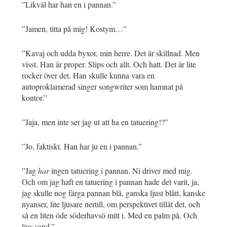
”Likväl har han en i pannan.”
”Jamen, titta på mig! Kostym…”
”Kavaj och udda byxor, min herre. Det är skillnad. Men
visst. Han är proper. Slips och allt. Och hatt. Det är lite
rocker över det. Han skulle kunna vara en
autoproklamerad singer songwriter som hamnat på
kontor.”
”Jaja, men inte ser jag ut att ha en tatuering!?”
”Jo, faktiskt. Han har ju en i pannan.”
”Jag
har
ingen tatuering i pannan. Ni driver med mig.
Och om jag haft en tatuering i pannan hade det varit, ja,
jag skulle nog färga pannan blå, ganska ljust blått, kanske
nyanser, lite ljusare nertill, om perspektivet tillät det, och
så en liten öde söderhavsö mitt i. Med en palm på. Och
ljus sand.”