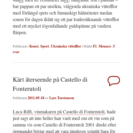
bar pappan ett par utsökta, välgjorda ukrainska vittofflor
med förlängd spets och finmaskigt hålmönster medan
sonen för dagen iklätt sig ett par loafersliknande vittofflor
med ett mycket iögonfallande guldspänne på vardera
flärpen.
Publicerat i
Konst
,
Sport
,
Ukrainska vittofflor
|
Märkt
F1
,
Monaco
|
5
svar
Kärt återseende på Castello di
Fonterutoli
Publicerat
2011-05-18
av
Lars Torstenson
Luca Biffi, vinmakaren på Castello di Fonterutoli
, hade
just sagt att inte heller han varit med om ett vin som på
samma vis som Castello di Fonterutoli 2001 direkt efter
öppnandet börjar med att vara tämligen volatilt bara för