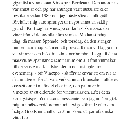
gigantiska vinmässan Vinexpo i Bordeaux. Den anordnas
vartannat àr och jag har antingen varit utställare eller
besökare sedan 1989 och jag màste säga att allt gnäll
förefaller mig vare sprunget ur nàgot annat än saklig
grund . Kort sagt är Vinexpo en fantastisk mässa, där
viner fràn världens alla hörn samlas. Mellan söndag,
idag, dà mässan öppnade, och torsdag, dà den stänger,
hinner man knappast med att prova allt man vill lägga in i
sitt vinrevir och baka in i sin vinerfarenhet. Lägg till detta
massvis av spännande seminarium om allt fràn vinmakeri
till de senste marknadstrenderna och mängder av
evenemang « off Vinexpo » sà förstàr envar att om tvà àr
ska ni utge er för att vara verksamma i branschen, alldeles
oavsett om ni nu är det eller inte, och pallra er hit.
Vinexpo är ett eldorado för vinentusiasten. Efter detta
korta gästspel pà mässans presscenter ska jag nu àter gick
mig ut i mässkorridorerna i mitt eviga sökande efter den
heliga Graals innehàll eller àtminstone ett par utkainska
vittofflor.