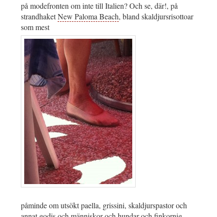
på modefronten om inte till Italien? Och se, där!, på
strandhaket
New Paloma Beach
, bland skaldjursrisottoar
som mest
påminde om utsökt paella, grissini, skaldjurspastor och
annat godis och människor och hundar och finkornig