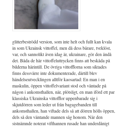
glitterbeströdd version, som inte helt och fullt kan kvala
in som Ukrainsk vittoffel, men då dess bärare, tveklöst,
var, och sannolikt även idag är, ukrainare, gör den ändå
det. Båda de här vittoffeluttrycken finns att beskåda på
bilderna härintill. De övriga vittofflorna som siktades
finns dessvärre inte dokumenterade, därtill blev
händelseutvecklingen alltför kaosartad: En man i en
maskulin, öppen vittoffelvariant stod och väntade på
någon i ankomsthallen, när, plötsligt, en man iförd ett par
klassiska Ukrainska vittofflor uppenbarade sig i
skjutdörren som leder ut från bagagebanden till
ankomsthallen, han viftade dels så att dörren hölls öppen,
dels så den väntande mannen såg honom. När den
sistnämnde noterat vifthannen rusade han underdånigt