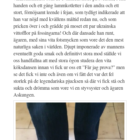
handen och ett gäng lammkotletter i den andra och ett
stort, förnöjsamt leende i fejan, som tydligt indikerade att
han var nöjd med kvällens måltid redan nu, och som
pricken över i och grädde på moset ett par ukrainska
vittofflor på fossingarna! Och där dansade han runt,
ägaren, med sina vita fotsmycken som vore det den mest
naturliga saken i världen. Djupt imponerade av mannens
eventuellt goda smak och definitivt stora mod ställde vi
oss handfallna att med stora ögon studera den vita
köksdansen innan vi fick ur oss ett ”Får jag prova?” men
se det fick vi inte och även om vi fått det var det fel
storlek på de legendariska pjucksen så där vi fick stå och
sukta och drömma som vore vi en styvsyster och ägaren
Askungen.