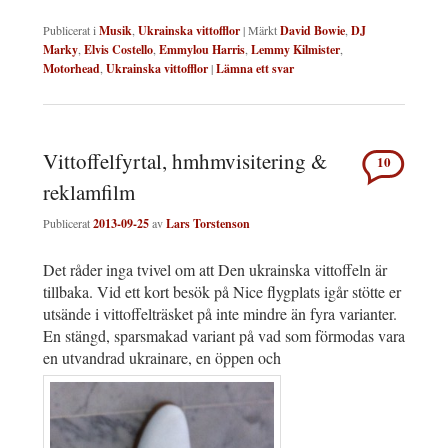
Publicerat i
Musik
,
Ukrainska vittofflor
|
Märkt
David Bowie
,
DJ
Marky
,
Elvis Costello
,
Emmylou Harris
,
Lemmy Kilmister
,
Motorhead
,
Ukrainska vittofflor
|
Lämna ett svar
Vittoffelfyrtal, hmhmvisitering &
10
reklamfilm
Publicerat
2013-09-25
av
Lars Torstenson
Det råder inga tvivel om att Den ukrainska vittoffeln är
tillbaka. Vid ett kort besök på Nice flygplats igår stötte er
utsände i vittoffelträsket på inte mindre än fyra varianter.
En stängd, sparsmakad variant på vad som förmodas vara
en utvandrad ukrainare, en öppen och