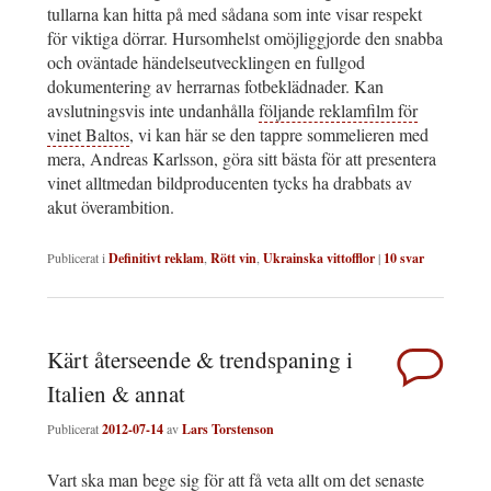
tullarna kan hitta på med sådana som inte visar respekt
för viktiga dörrar. Hursomhelst omöjliggjorde den snabba
och oväntade händelseutvecklingen en fullgod
dokumentering av herrarnas fotbeklädnader. Kan
avslutningsvis inte undanhålla
följande reklamfilm för
vinet Baltos
, vi kan här se den tappre sommelieren med
mera, Andreas Karlsson, göra sitt bästa för att presentera
vinet alltmedan bildproducenten tycks ha drabbats av
akut överambition.
Publicerat i
Definitivt reklam
,
Rött vin
,
Ukrainska vittofflor
|
10
svar
Kärt återseende & trendspaning i
Italien & annat
Publicerat
2012-07-14
av
Lars Torstenson
Vart ska man bege sig för att få veta allt om det senaste