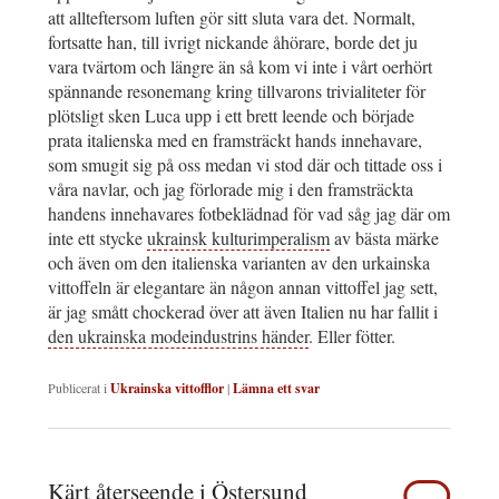
att allteftersom luften gör sitt sluta vara det. Normalt,
fortsatte han, till ivrigt nickande åhörare, borde det ju
vara tvärtom och längre än så kom vi inte i vårt oerhört
spännande resonemang kring tillvarons trivialiteter för
plötsligt sken Luca upp i ett brett leende och började
prata italienska med en framsträckt hands innehavare,
som smugit sig på oss medan vi stod där och tittade oss i
våra navlar, och jag förlorade mig i den framsträckta
handens innehavares fotbeklädnad för vad såg jag där om
inte ett stycke
ukrainsk kulturimperalism
av bästa märke
och även om den italienska varianten av den urkainska
vittoffeln är elegantare än någon annan vittoffel jag sett,
är jag smått chockerad över att även Italien nu har fallit i
den ukrainska modeindustrins händer
. Eller fötter.
Publicerat i
Ukrainska vittofflor
|
Lämna ett svar
Kärt återseende i Östersund