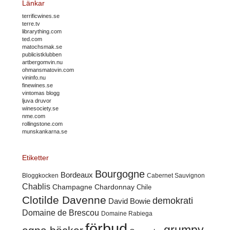
Länkar
terrificwines.se
terre.tv
librarything.com
ted.com
matochsmak.se
publicistklubben
artbergomvin.nu
ohmansmatovin.com
vininfo.nu
finewines.se
vintomas blogg
ljuva druvor
winesociety.se
nme.com
rollingstone.com
munskankarna.se
Etiketter
Bourgogne
Bordeaux
Cabernet Sauvignon
Bloggkocken
Chablis
Champagne
Chardonnay
Chile
Clotilde Davenne
demokrati
David Bowie
Domaine de Brescou
Domaine Rabiega
förbud
grumpy