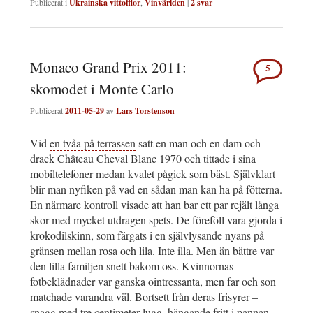
Publicerat i
Ukrainska vittofflor
,
Vinvärlden
|
2
svar
Monaco Grand Prix 2011:
5
skomodet i Monte Carlo
Publicerat
2011-05-29
av
Lars Torstenson
Vid
en tvåa på terrassen
satt en man och en dam och
drack
Château Cheval Blanc 1970
och tittade i sina
mobiltelefoner medan kvalet pågick som bäst. Självklart
blir man nyfiken på vad en sådan man kan ha på fötterna.
En närmare kontroll visade att han bar ett par rejält långa
skor med mycket utdragen spets. De föreföll vara gjorda i
krokodilskinn, som färgats i en självlysande nyans på
gränsen mellan rosa och lila. Inte illa. Men än bättre var
den lilla familjen snett bakom oss. Kvinnornas
fotbeklädnader var ganska ointressanta, men far och son
matchade varandra väl. Bortsett från deras frisyrer –
snagg med tre centimeter lugg, hängande fritt i pannan –