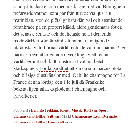
sand på trädäcket och med utsikt över det vid Bordighera
trefärgade vattnet, som går från turkos via ljus- till
marinblått, stod de plötsligt bara där, väl och åtsmitande
förankrade på en propert klädd, äldre gentlemans fötter,
det senaste senaste och det hetaste heta i den enda
modevärlden som är värd sitt namn, nämligen de
ukrainska vittofflornas värld
, och, de var transparanta!, en
närmast revolutionerande utveckling av ett redan
världsberömt och kulturhistoriskt väl inarbetat
klädesplagg.
Lördagsrödtjut
att stävja sommarens blöta
och blåsiga olustkänslor med. Och lite
champagne
för
La
France
denna lördag den 14e juli då
Frankrike
,
bokstavligen talat, exploderar i champagne och
fyrverkerier
.
Publicerat i
Definitivt reklam
,
Konst
,
Musik
,
Rött vin
,
Sport
,
Ukrainska vittofflor
,
Vitt vin
|
Märkt
Champagne
,
Leon Dormido
,
Ukrainska vittofflor
|
Lämna ett svar