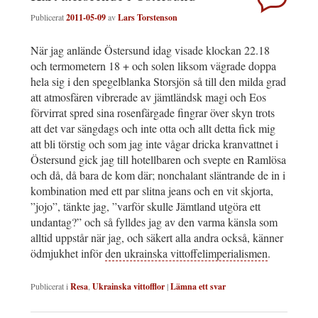
Publicerat
2011-05-09
av
Lars Torstenson
När jag anlände Östersund idag visade klockan 22.18
och termometern 18 + och solen liksom vägrade doppa
hela sig i den spegelblanka Storsjön så till den milda grad
att atmosfären vibrerade av jämtländsk magi och Eos
förvirrat spred sina rosenfärgade fingrar över skyn trots
att det var sängdags och inte otta och allt detta fick mig
att bli törstig och som jag inte vågar dricka kranvattnet i
Östersund gick jag till hotellbaren och svepte en Ramlösa
och då, då bara de kom där; nonchalant släntrande de in i
kombination med ett par slitna jeans och en vit skjorta,
”jojo”, tänkte jag, ”varför skulle Jämtland utgöra ett
undantag?” och så fylldes jag av den varma känsla som
alltid uppstår när jag, och säkert alla andra också, känner
ödmjukhet inför
den ukrainska vittoffelimperialismen
.
Publicerat i
Resa
,
Ukrainska vittofflor
|
Lämna ett svar