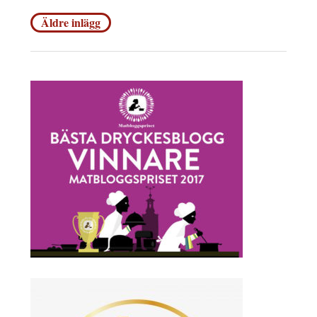
Inläggsnavigering
Äldre inlägg