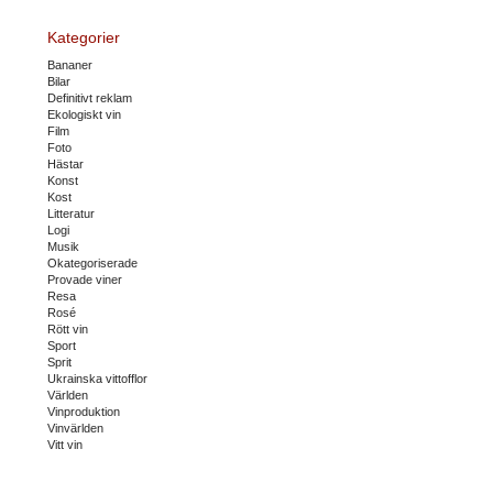
Kategorier
Bananer
Bilar
Definitivt reklam
Ekologiskt vin
Film
Foto
Hästar
Konst
Kost
Litteratur
Logi
Musik
Okategoriserade
Provade viner
Resa
Rosé
Rött vin
Sport
Sprit
Ukrainska vittofflor
Världen
Vinproduktion
Vinvärlden
Vitt vin