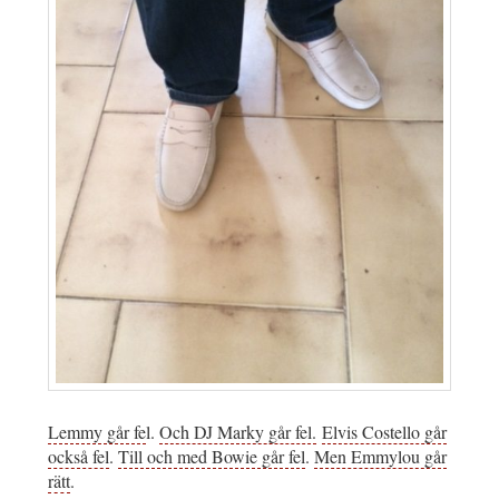
Lemmy går fe
l.
Och DJ Marky går fel.
Elvis Costello går
också fel
.
Till och med Bowie går fel
.
Men Emmylou går
rätt
.