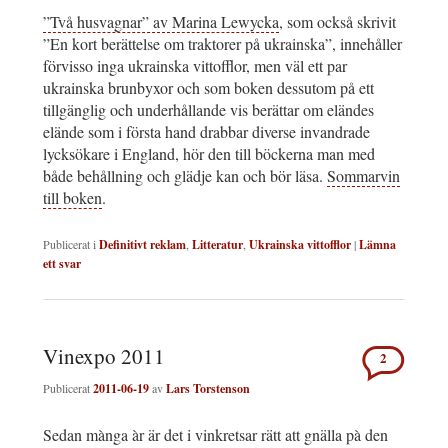
”Två husvagnar” av Marina Lewycka
, som också skrivit
”En kort berättelse om traktorer på ukrainska”, innehåller
förvisso inga ukrainska vittofflor, men väl ett par
ukrainska brunbyxor och som boken dessutom på ett
tillgänglig och underhållande vis berättar om eländes
elände som i första hand drabbar diverse invandrade
lycksökare i England, hör den till böckerna man med
både behållning och glädje kan och bör läsa.
Sommarvin
till boken
.
Publicerat i
Definitivt reklam
,
Litteratur
,
Ukrainska vittofflor
|
Lämna
ett svar
Vinexpo 2011
2
Publicerat
2011-06-19
av
Lars Torstenson
Sedan mànga àr är det i vinkretsar rätt att gnälla pà den