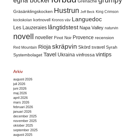
egna böcker
Grenache
Hustrun
Gräsänklingskocken
King Crimson
Jeff Beck
Languedoc
kortnovell
kockskolan
Kronos väv
långtidstest
Les Lauzeraies
Napa Valley
naturvin
novell
noveller
Provence
recension
Pinot Noir
skräpvin
Rioja
Skörd
svavel
Syrah
Red Mountain
Tavel
vintips
Ukraina
Systembolaget
vinfrossa
Arkiv
augusti 2026
juli 2026
juni 2026
maj 2026
april 2026
mars 2026
februari 2026
januari 2026
december 2025
november 2025
oktober 2025
september 2025
augusti 2025