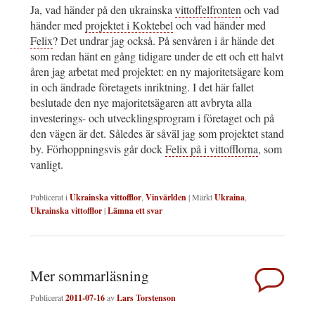
Ja, vad händer på den ukrainska
vittoffelfronten
och vad
händer med
projektet i Koktebel
och vad händer med
Felix
? Det undrar jag också. På senvåren i år hände det
som redan hänt en gång tidigare under de ett och ett halvt
åren jag arbetat med projektet: en ny majoritetsägare kom
in och ändrade företagets inriktning. I det här fallet
beslutade den nye majoritetsägaren att avbryta alla
investerings- och utvecklingsprogram i företaget och på
den vägen är det. Således är såväl jag som projektet stand
by. Förhoppningsvis går dock
Felix på i vittofflorna
, som
vanligt.
Publicerat i
Ukrainska vittofflor
,
Vinvärlden
|
Märkt
Ukraina
,
Ukrainska vittofflor
|
Lämna ett svar
Mer sommarläsning
Publicerat
2011-07-16
av
Lars Torstenson