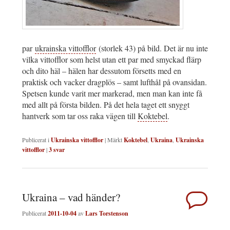
par
ukrainska vittofflor
(storlek 43) på bild. Det är nu inte
vilka vittofflor som helst utan ett par med smyckad flärp
och dito häl – hälen har dessutom försetts med en
praktisk och vacker dragplös – samt lufthål på ovansidan.
Spetsen kunde varit mer markerad, men man kan inte få
med allt på första bilden. På det hela taget ett snyggt
hantverk som tar oss raka vägen till
Koktebel
.
Publicerat i
Ukrainska vittofflor
|
Märkt
Koktebel
,
Ukraina
,
Ukrainska
vittofflor
|
3
svar
Ukraina – vad händer?
Publicerat
2011-10-04
av
Lars Torstenson