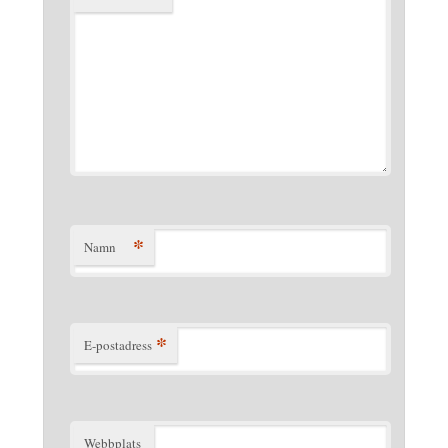
*
Namn
*
E-postadress
Webbplats