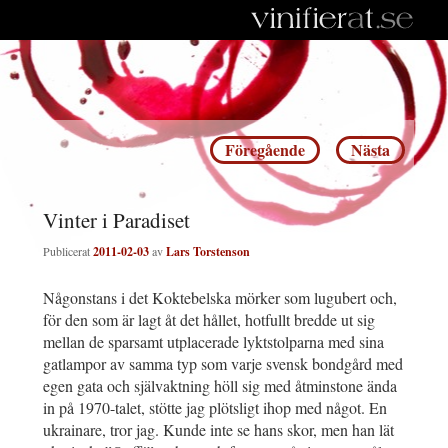
Inläggsnavigering
Föregående
Nästa
Vinter i Paradiset
Publicerat
2011-02-03
av
Lars Torstenson
Någonstans i det Koktebelska mörker som lugubert och,
för den som är lagt åt det hållet, hotfullt bredde ut sig
mellan de sparsamt utplacerade lyktstolparna med sina
gatlampor av samma typ som varje svensk bondgård med
egen gata och självaktning höll sig med åtminstone ända
in på 1970-talet, stötte jag plötsligt ihop med något. En
ukrainare, tror jag. Kunde inte se hans skor, men han lät