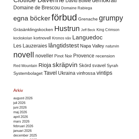
demokrati
David Bowie
Domaine de Brescou
Domaine Rabiega
förbud
grumpy
egna böcker
Grenache
Hustrun
Gräsänklingskocken
King Crimson
Jeff Beck
Languedoc
kortnovell
kockskolan
Kronos väv
långtidstest
Les Lauzeraies
Napa Valley
naturvin
novell
noveller
Provence
recension
Pinot Noir
skräpvin
Rioja
Skörd
svavel
Syrah
Red Mountain
Tavel
vintips
Ukraina
Systembolaget
vinfrossa
Arkiv
augusti 2026
juli 2026
juni 2026
maj 2026
april 2026
mars 2026
februari 2026
januari 2026
december 2025