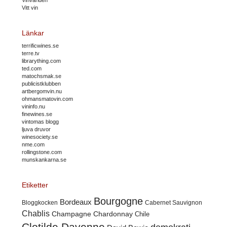
Vitt vin
Länkar
terrificwines.se
terre.tv
librarything.com
ted.com
matochsmak.se
publicistklubben
artbergomvin.nu
ohmansmatovin.com
vininfo.nu
finewines.se
vintomas blogg
ljuva druvor
winesociety.se
nme.com
rollingstone.com
munskankarna.se
Etiketter
Bourgogne
Bordeaux
Cabernet Sauvignon
Bloggkocken
Chablis
Champagne
Chardonnay
Chile
Clotilde Davenne