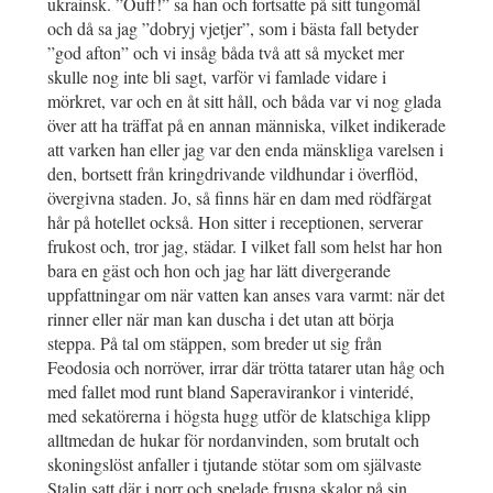
ukrainsk. ”Ouff!” sa han och fortsatte på sitt tungomål
och då sa jag ”dobryj vjetjer”, som i bästa fall betyder
”god afton” och vi insåg båda två att så mycket mer
skulle nog inte bli sagt, varför vi famlade vidare i
mörkret, var och en åt sitt håll, och båda var vi nog glada
över att ha träffat på en annan människa, vilket indikerade
att varken han eller jag var den enda mänskliga varelsen i
den, bortsett från kringdrivande vildhundar i överflöd,
övergivna staden. Jo, så finns här en dam med rödfärgat
hår på hotellet också. Hon sitter i receptionen, serverar
frukost och, tror jag, städar. I vilket fall som helst har hon
bara en gäst och hon och jag har lätt divergerande
uppfattningar om när vatten kan anses vara varmt: när det
rinner eller när man kan duscha i det utan att börja
steppa. På tal om stäppen, som breder ut sig från
Feodosia och norröver, irrar där trötta tatarer utan håg och
med fallet mod runt bland Saperavirankor i vinteridé,
med sekatörerna i högsta hugg utför de klatschiga klipp
alltmedan de hukar för nordanvinden, som brutalt och
skoningslöst anfaller i tjutande stötar som om självaste
Stalin
satt där i norr och spelade frusna skalor på sin