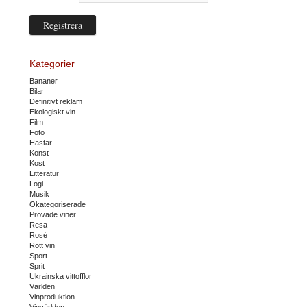
Kategorier
Bananer
Bilar
Definitivt reklam
Ekologiskt vin
Film
Foto
Hästar
Konst
Kost
Litteratur
Logi
Musik
Okategoriserade
Provade viner
Resa
Rosé
Rött vin
Sport
Sprit
Ukrainska vittofflor
Världen
Vinproduktion
Vinvärlden