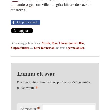
larmande orgel
som ville han göra biff av de stackars
tartarerna.
Dela på Facebook
Detta inlägg publicerades i
Musik
,
Resa
,
Ukrainska vittofflor
,
Vinproduktion
av
Lars Torstenson
. Bokmärk
permalänken
.
Lämna ett svar
Din e-postadress kommer inte publiceras.
Obligatoriska
*
fält är märkta
*
Kommentar