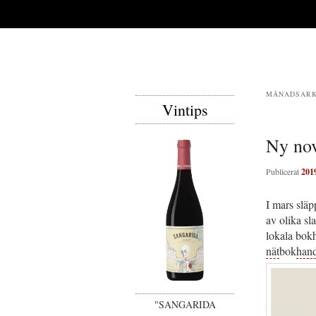
MÅNADSARK
Vintips
Ny nov
Publicerat
201
I mars släp
av olika sl
lokala bokh
nät
bok
hand
"SANGARIDA