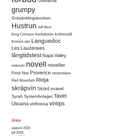
Grenache
grumpy
Gräsänklingskocken
Hustrun
Jeff Beck
kortnovell
King Crimson
kockskolan
Languedoc
Kronos väv
Les Lauzeraies
långtidstest
Napa Valley
novell
noveller
naturvin
Provence
recension
Pinot Noir
Rioja
Red Mountain
skräpvin
Skörd
svavel
Tavel
Syrah
Systembolaget
vintips
Ukraina
vinfrossa
Arkiv
augusti 2026
juli 2026