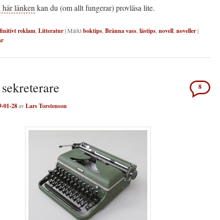
 här länken
kan du (om allt fungerar) provläsa lite.
finitivt reklam
,
Litteratur
|
Märkt
boktips
,
Bränna vass
,
lästips
,
novell
,
noveller
|
ar
 sekreterare
8
9-01-28
av
Lars Torstenson