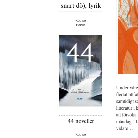
snart dö), lyrik
Köp på
Bokus
Under våren
flertal til
samtidigt s
litteratur 
att försöka
44 noveller
måndag 11 
vidare…
Köp på