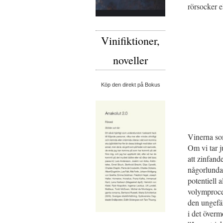
rörsocker 
Vinifiktioner,
noveller
Köp den direkt på Bokus
Vinerna som
Om vi tar 
att zinfande
någorlunda 
potentiell 
volymproce
den ungefär
i det överm