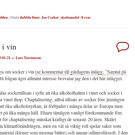
rlden
|
Märkt
dubbla löner
,
Joe Cocker
,
skattemedel
|
8
svar
 i vin
9-01-21
av
Lars Torstenson
åga om socker i vin
(se kommentar till gårdagens inlägg, ”Samtal på
Då frågan äger allmänt intresse besvarar jag den i det här inlägget.
das sockertillsats i syfte att öka alkoholhalten i vinet och socker i
ta vinet ihop. Chaptalisering, alltså tillsats av socker före jäsningen
 att öka alkoholstyrkan, är förbjudet i många delar av Europa men
tet på lika många håll. Ehuru tämligen vanligt förekommande förr,
et för chaptalisering minskat kraftigt de senaste 20 åren. Skälet
ofta klimatförändringen, men en väl så viktig roll spelar saker som
aterial (kloner som mognar bättre) och annan odlingsfilosofi. I den