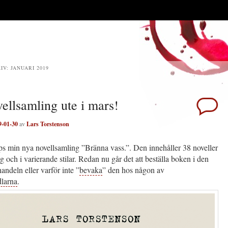
IV:
JANUARI 2019
ellsamling ute i mars!
9-01-30
av
Lars Torstenson
ps min nya novellsamling ”Bränna vass.”. Den innehåller 38 noveller
ag och i varierande stilar. Redan nu går det att beställa boken i den
andeln eller varför inte ”
bevaka
” den hos någon av
larna
.