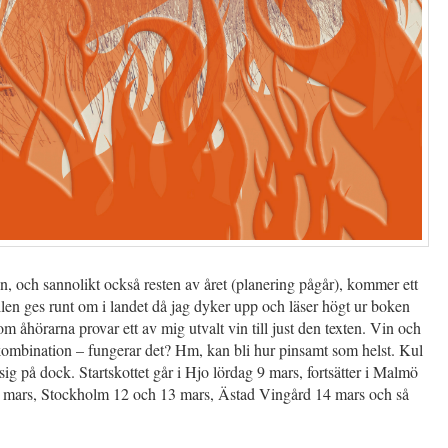
, och sannolikt också resten av året (planering pågår), kommer ett
lfällen ges runt om i landet då jag dyker upp och läser högt ur boken
om åhörarna provar ett av mig utvalt vin till just den texten. Vin och
i kombination – fungerar det? Hm, kan bli hur pinsamt som helst. Kul
 sig på dock. Startskottet går i Hjo lördag 9 mars, fortsätter i Malmö
mars, Stockholm 12 och 13 mars, Ästad Vingård 14 mars och så