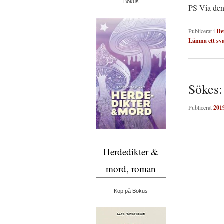
Bokus
PS Via
den
Publicerat i
De
Lämna ett sv
Sökes:
Publicerat
201
Herdedikter &
mord, roman
Köp på Bokus