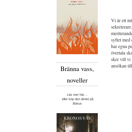
Vi är ett i
sekreterare
meriterand
syftet med 
har egna pe
övertala sk
sker vill v
ansökan ti
Bränna vass,
noveller
Läs mer här…
eller köp den direkt på
Bokus