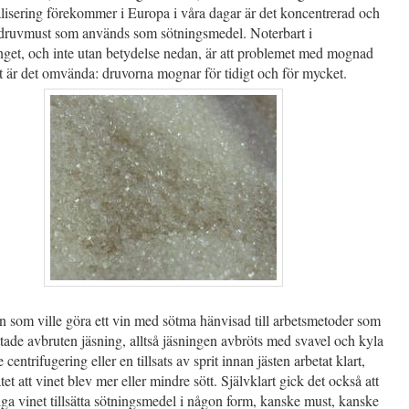
lisering förekommer i Europa i våra dagar är det koncentrerad och
d druvmust som används som sötningsmedel. Noterbart i
et, och inte utan betydelse nedan, är att problemet med mognad
t är det omvända: druvorna mognar för tidigt och för mycket.
n som ville göra ett vin med sötma hänvisad till arbetsmetoder som
ttade avbruten jäsning, alltså jäsningen avbröts med svavel och kyla
 centrifugering eller en tillsats av sprit innan jästen arbetat klart,
tet att vinet blev mer eller mindre sött. Självklart gick det också att
rdiga vinet tillsätta sötningsmedel i någon form, kanske must, kanske