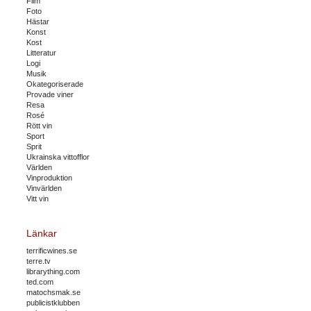
Film
Foto
Hästar
Konst
Kost
Litteratur
Logi
Musik
Okategoriserade
Provade viner
Resa
Rosé
Rött vin
Sport
Sprit
Ukrainska vittofflor
Världen
Vinproduktion
Vinvärlden
Vitt vin
Länkar
terrificwines.se
terre.tv
librarything.com
ted.com
matochsmak.se
publicistklubben