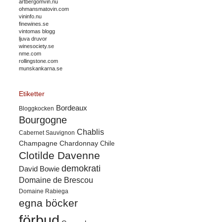
artbergomvin.nu
ohmansmatovin.com
vininfo.nu
finewines.se
vintomas blogg
ljuva druvor
winesociety.se
nme.com
rollingstone.com
munskankarna.se
Etiketter
Bordeaux
Bloggkocken
Bourgogne
Chablis
Cabernet Sauvignon
Champagne
Chardonnay
Chile
Clotilde Davenne
demokrati
David Bowie
Domaine de Brescou
Domaine Rabiega
egna böcker
förbud