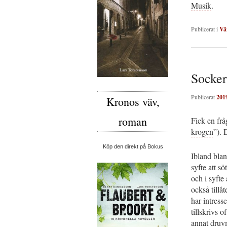
Musik
.
Publicerat i
Vä
Socker
Publicerat
201
Kronos väv,
roman
Fick en fr
krogen
”). 
Köp den direkt på Bokus
Ibland blan
syfte att sö
och i syfte
också tillå
har intress
tillskrivs 
annat druvm