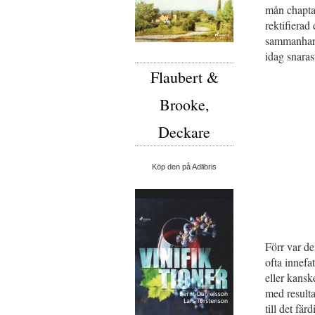
mån chapta
rektifiera
sammanhang
idag snaras
Flaubert &
Brooke,
Deckare
Köp den på Adlibris
Förr var de
ofta innefa
eller kanske
med resulta
till det fä