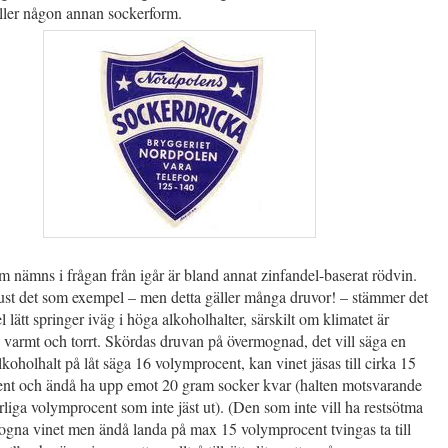
eller någon annan sockerform.
 nämns i frågan från igår är bland annat zinfandel-baserat rödvin.
just det som exempel – men detta gäller många druvor! – stämmer det
l lätt springer iväg i höga alkoholhalter, särskilt om klimatet är
varmt och torrt. Skördas druvan på övermognad, det vill säga en
alkoholhalt på låt säga 16 volymprocent, kan vinet jäsas till cirka 15
nt och ändå ha upp emot 20 gram socker kvar (halten motsvarande
liga volymprocent som inte jäst ut). (Den som inte vill ha restsötma
ogna vinet men ändå landa på max 15 volymprocent tvingas ta till