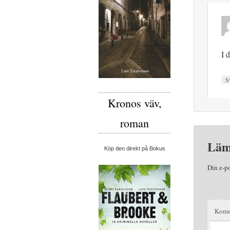
I 
S
Kronos väv,
roman
Läm
Köp den direkt på Bokus
Din e-p
Komm