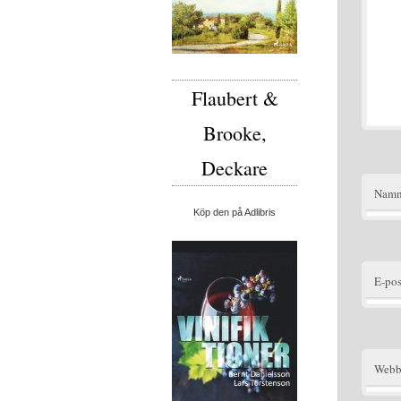
Flaubert &
Brooke,
Deckare
Nam
Köp den på Adlibris
E-pos
Webb