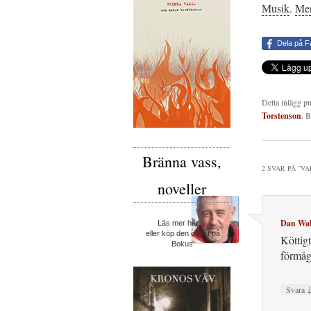
Musik
.
Mer
Dela på 
Detta inlägg p
Torstenson
. 
Bränna vass,
2 SVAR PÅ ”
VA
noveller
Dan Wal
Läs mer här…
eller köp den direkt på
Köttig
Bokus
förmåga
Svara