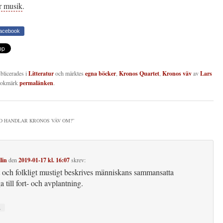
 musik
.
Facebook
ublicerades i
Litteratur
och märktes
egna böcker
,
Kronos Quartet
,
Kronos väv
av
Lars
Bokmärk
permalänken
.
D HANDLAR KRONOS VÄV OM?
”
lin
den
2019-01-17 kl. 16:07
skrev:
t och folkligt mustigt beskrives människans sammansatta
 till fort- och avplantning.
↓