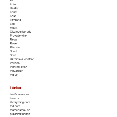
Film
Foto
Hästar
Konst
Kost
Litteratur
Logi
Musik
Okategoriserade
Provade viner
Resa
Rosé
Rött vin
Sport
Sprit
Ukrainska vittofflor
Världen
Vinproduktion
Vinvärlden
Vitt vin
Länkar
terrificwines.se
terre.tv
librarything.com
ted.com
matochsmak.se
publicistklubben