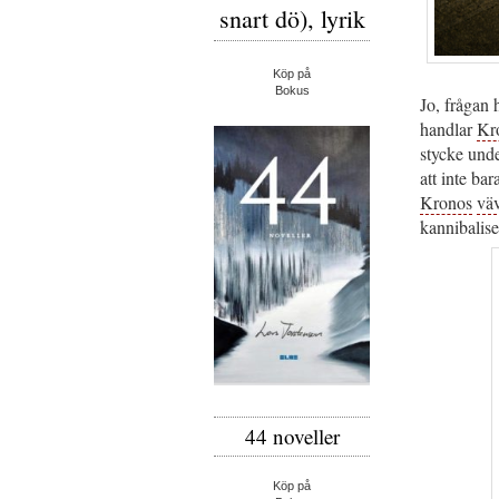
snart dö), lyrik
Köp på
Bokus
Jo, frågan 
handlar
Kr
stycke unde
att inte ba
Kronos
vä
kannibalise
44 noveller
Köp på