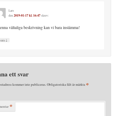
Lars
den
2019-01-17 kl. 16:47
skrev:
denna vältaliga beskrivning kan vi bara instämma!
↓
vara
na ett svar
*
ostadress kommer inte publiceras.
Obligatoriska fält är märkta
*
entar