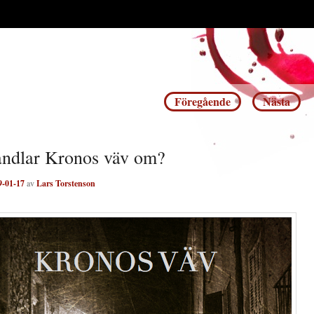
Inläggsnavigering
Föregående
Nästa
ndlar Kronos väv om?
9-01-17
av
Lars Torstenson