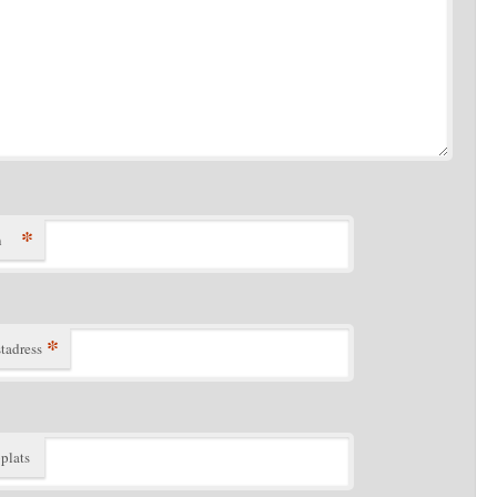
*
n
*
tadress
plats