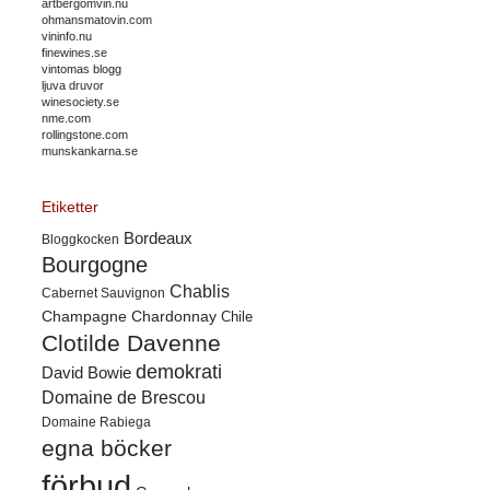
artbergomvin.nu
ohmansmatovin.com
vininfo.nu
finewines.se
vintomas blogg
ljuva druvor
winesociety.se
nme.com
rollingstone.com
munskankarna.se
Etiketter
Bordeaux
Bloggkocken
Bourgogne
Chablis
Cabernet Sauvignon
Champagne
Chardonnay
Chile
Clotilde Davenne
demokrati
David Bowie
Domaine de Brescou
Domaine Rabiega
egna böcker
förbud