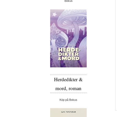
Bokus
Herdedikter &
mord, roman
Köp på Bokus