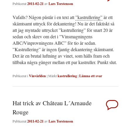
Publicerat
2011-02-21
av
Lars Torstenson
Vafalls? Någon påstår i en text att
”kastrullering”
är ett
skämtsamt uttryck för dekantering! Nu är det faktiskt så
att jag myntade uttrycket ”kastrullering” för snart 20 år
sedan och skrev om det i ”Vinsmagningens
ABC/Vinprovningens ABC” för tio år sedan.
”Kastrullering” är ingen fjantig dekantering skämtsamt.
Det är en brutal luftning av vinet, som hälls fram och
tillbaka några gånger mellan ett par kastruller. Punkt slut.
Publicerat i
Vinvärlden
|
Märkt
kastrullering
|
Lämna ett svar
Hat trick av Château L´Arnaude
Rouge
Publicerat
2011-02-21
av
Lars Torstenson