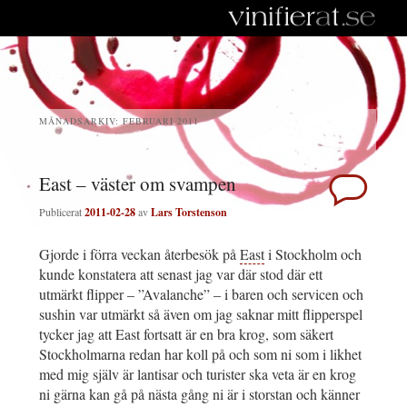
MÅNADSARKIV:
FEBRUARI 2011
East – väster om svampen
Publicerat
2011-02-28
av
Lars Torstenson
Gjorde i förra veckan återbesök på
East
i Stockholm och
kunde konstatera att senast jag var där stod där ett
utmärkt flipper – ”Avalanche” – i baren och servicen och
sushin var utmärkt så även om jag saknar mitt flipperspel
tycker jag att East fortsatt är en bra krog, som säkert
Stockholmarna redan har koll på och som ni som i likhet
med mig själv är lantisar och turister ska veta är en krog
ni gärna kan gå på nästa gång ni är i storstan och känner