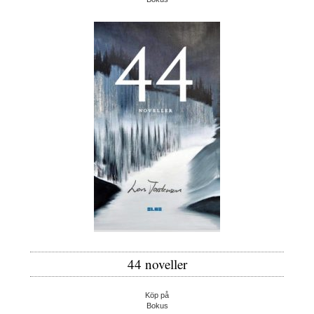
44 noveller
Köp på
Bokus