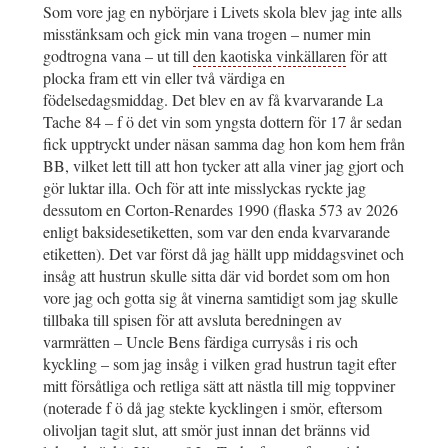
Som vore jag en nybörjare i Livets skola blev jag inte alls
misstänksam och gick min vana trogen – numer min
godtrogna vana – ut till
den kaotiska vinkällaren
för att
plocka fram ett vin eller två värdiga en
födelsedagsmiddag. Det blev en av få kvarvarande La
Tache 84 – f ö det vin som yngsta dottern för 17 år sedan
fick upptryckt under näsan samma dag hon kom hem från
BB, vilket lett till att hon tycker att alla viner jag gjort och
gör luktar illa. Och för att inte misslyckas ryckte jag
dessutom en Corton-Renardes 1990 (flaska 573 av 2026
enligt baksidesetiketten, som var den enda kvarvarande
etiketten). Det var först då jag hällt upp middagsvinet och
insåg att hustrun skulle sitta där vid bordet som om hon
vore jag och gotta sig åt vinerna samtidigt som jag skulle
tillbaka till spisen för att avsluta beredningen av
varmrätten – Uncle Bens färdiga currysås i ris och
kyckling – som jag insåg i vilken grad hustrun tagit efter
mitt försåtliga och retliga sätt att nästla till mig toppviner
(noterade f ö då jag stekte kycklingen i smör, eftersom
olivoljan tagit slut, att smör just innan det bränns vid