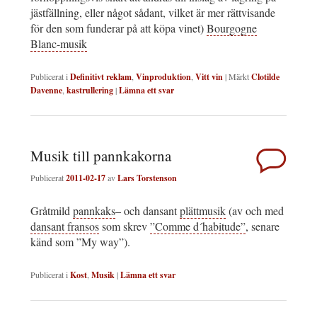
jästfällning, eller något sådant, vilket är mer rättvisande
för den som funderar på att köpa vinet)
Bourgogne
Blanc-musik
Publicerat i
Definitivt reklam
,
Vinproduktion
,
Vitt vin
|
Märkt
Clotilde
Davenne
,
kastrullering
|
Lämna ett svar
Musik till pannkakorna
Publicerat
2011-02-17
av
Lars Torstenson
Gråtmild
pannkaks
– och dansant
plättmusik
(av och med
dansant fransos
som skrev
”Comme d´habitude”
, senare
känd som ”My way”).
Publicerat i
Kost
,
Musik
|
Lämna ett svar