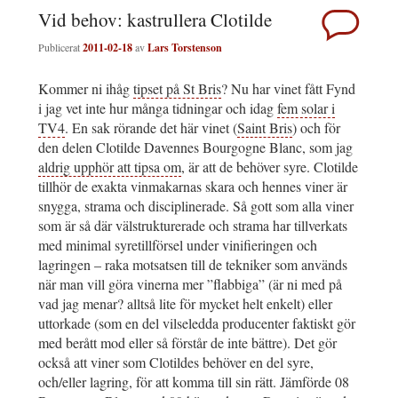
Vid behov: kastrullera Clotilde
Publicerat
2011-02-18
av
Lars Torstenson
Kommer ni ihåg
tipset på St Bris
? Nu har vinet fått Fynd
i jag vet inte hur många tidningar och idag
fem solar i
TV4
. En sak rörande det här vinet (
Saint Bris
) och för
den delen Clotilde Davennes Bourgogne Blanc, som jag
aldrig upphör att tipsa om
, är att de behöver syre. Clotilde
tillhör de exakta vinmakarnas skara och hennes viner är
snygga, strama och disciplinerade. Så gott som alla viner
som är så där välstrukturerade och strama har tillverkats
med minimal syretillförsel under vinifieringen och
lagringen – raka motsatsen till de tekniker som används
när man vill göra vinerna mer ”flabbiga” (är ni med på
vad jag menar? alltså lite för mycket helt enkelt) eller
uttorkade (som en del vilseledda producenter faktiskt gör
med berått mod eller så förstår de inte bättre). Det gör
också att viner som Clotildes behöver en del syre,
och/eller lagring, för att komma till sin rätt. Jämförde 08