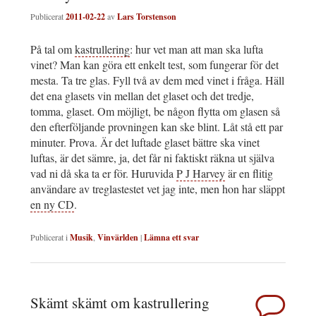
Publicerat
2011-02-22
av
Lars Torstenson
På tal om
kastrullering
: hur vet man att man ska lufta
vinet? Man kan göra ett enkelt test, som fungerar för det
mesta. Ta tre glas. Fyll två av dem med vinet i fråga. Häll
det ena glasets vin mellan det glaset och det tredje,
tomma, glaset. Om möjligt, be någon flytta om glasen så
den efterföljande provningen kan ske blint. Låt stå ett par
minuter. Prova. Är det luftade glaset bättre ska vinet
luftas, är det sämre, ja, det får ni faktiskt räkna ut själva
vad ni då ska ta er för. Huruvida
P J Harvey
är en flitig
användare av treglastestet vet jag inte, men hon har släppt
en ny CD
.
Publicerat i
Musik
,
Vinvärlden
|
Lämna ett svar
Skämt skämt om kastrullering