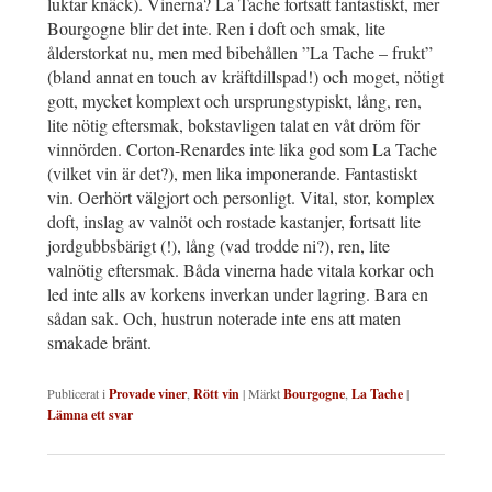
luktar knäck). Vinerna? La Tache fortsatt fantastiskt, mer
Bourgogne blir det inte. Ren i doft och smak, lite
ålderstorkat nu, men med bibehållen ”La Tache – frukt”
(bland annat en touch av kräftdillspad!) och moget, nötigt
gott, mycket komplext och ursprungstypiskt, lång, ren,
lite nötig eftersmak, bokstavligen talat en våt dröm för
vinnörden. Corton-Renardes inte lika god som La Tache
(vilket vin är det?), men lika imponerande. Fantastiskt
vin. Oerhört välgjort och personligt. Vital, stor, komplex
doft, inslag av valnöt och rostade kastanjer, fortsatt lite
jordgubbsbärigt (!), lång (vad trodde ni?), ren, lite
valnötig eftersmak. Båda vinerna hade vitala korkar och
led inte alls av korkens inverkan under lagring. Bara en
sådan sak. Och, hustrun noterade inte ens att maten
smakade bränt.
Publicerat i
Provade viner
,
Rött vin
|
Märkt
Bourgogne
,
La Tache
|
Lämna ett svar