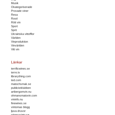
Musik
Okategoriserade
Provade viner
Resa
Rosé
Rött vin
Sport
Sprit
Ukrainska vittofflor
Världen
Vinproduktion
Vinvärlden
Vitt vin
Länkar
terrificwines.se
terre.tv
librarything.com
ted.com
matochsmak.se
publicistklubben
artbergomvin.nu
ohmansmatovin.com
vininfo.nu
finewines.se
vintomas blogg
ljuva druvor
winesociety.se