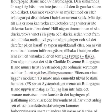
Bourgogne Blanc med 09 häromdagen. Den sistnämnda
är nog i sig bäst, men inte just nu, då den är ganska sluten
och diskret. Däremot växer 09:an mycket med en eller
två dagar på diskbänken i halvkonsumerat skick. Mitt tips
till alla er som kan tycka att Clotildes unga viner är lite
diskreta: kastrullera dem! Häll någon timme innan ni ska
dricka/prova vinet i en gryta och skicka sedan vinet fram
och tillbaka mellan två grytor några gånger och slå det
därefter på en karaff av typen mjölkkaraff eller, om ni vill
vara fina i kanten inför era gäster, tillbaka i buteljen eller
rent av i en vinanka eller en tom
Les Preuses – flaska
.
Om någon missat det så är Clotilde Davenne Bourgogne
Blanc numer listat i Systembolagets ordinarie sortiment
och har
fått ett nytt beställningsnummer
. Eftersom vinet
ligger i modulen T3 måste man sannolikt likväl beställa
hem det. (PS ser att Systembolaget menar att Bourgogne
Blanc uppvisar inslag av fat, jag kan inte hitta det,
snarare motsatsen, men kanske är det lagringen på
jästfällning som vilseleder, hursomhelst så har vinet aldrig
sett ek och karaktärsbeskrivningen kommer
förhoppningsvis snart att ändras till inslag av lagring på