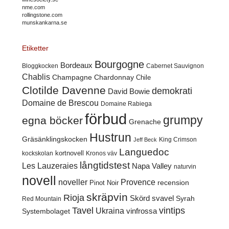
nme.com
rollingstone.com
munskankarna.se
Etiketter
Bourgogne
Bordeaux
Cabernet Sauvignon
Bloggkocken
Chablis
Champagne
Chardonnay
Chile
Clotilde Davenne
demokrati
David Bowie
Domaine de Brescou
Domaine Rabiega
förbud
grumpy
egna böcker
Grenache
Hustrun
Gräsänklingskocken
King Crimson
Jeff Beck
Languedoc
kortnovell
kockskolan
Kronos väv
långtidstest
Les Lauzeraies
Napa Valley
naturvin
novell
noveller
Provence
recension
Pinot Noir
skräpvin
Rioja
Skörd
svavel
Syrah
Red Mountain
Tavel
vintips
Ukraina
Systembolaget
vinfrossa