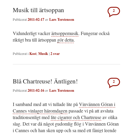
Musik till ärtsoppan
2
Publicerat
2011-02-17
av
Lars Torstenson
Vidunderligt vacker
ärtsoppemusik
. Fungerar också
riktigt bra till ärtsoppan
gör detta
.
Publicerat i
Kost
,
Musik
|
2
svar
Blå Chartreuse! Äntligen!
2
Publicerat
2011-02-16
av
Lars Torstenson
I samband med att vi tullade lite på
Vinvännen Göran i
Cannes vinlager häromdagen
passade vi på att avsluta
traditionsenligt med
lite cigarrer och Chartreuse
av olika
slag. Det var då något gudomlig flög i Vinvännen Göran
i Cannes och han sken upp och sa med ett fånigt leende