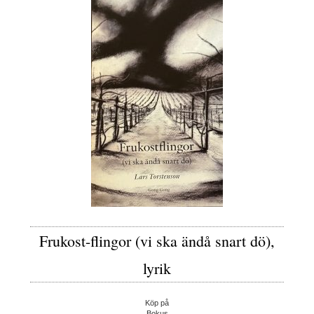
Frukost-flingor (vi ska ändå snart dö),
lyrik
Köp på
Bokus