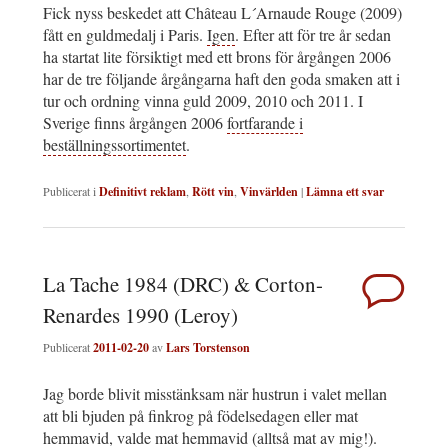
Fick nyss beskedet att Château L´Arnaude Rouge (2009)
fått en guldmedalj i Paris.
Igen
. Efter att för tre år sedan
ha startat lite försiktigt med ett brons för årgången 2006
har de tre följande årgångarna haft den goda smaken att i
tur och ordning vinna guld 2009, 2010 och 2011. I
Sverige finns årgången 2006
fortfarande i
beställningssortimentet
.
Publicerat i
Definitivt reklam
,
Rött vin
,
Vinvärlden
|
Lämna ett svar
La Tache 1984 (DRC) & Corton-
Renardes 1990 (Leroy)
Publicerat
2011-02-20
av
Lars Torstenson
Jag borde blivit misstänksam när hustrun i valet mellan
att bli bjuden på finkrog på födelsedagen eller mat
hemmavid, valde mat hemmavid (alltså mat av mig!).