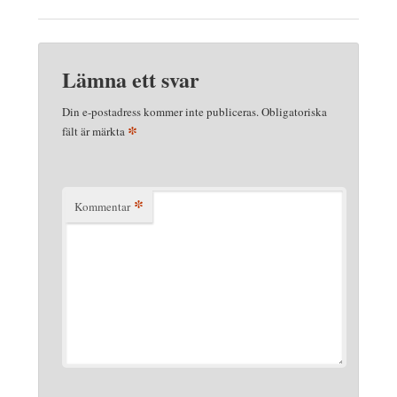
Lämna ett svar
Din e-postadress kommer inte publiceras.
Obligatoriska
*
fält är märkta
*
Kommentar