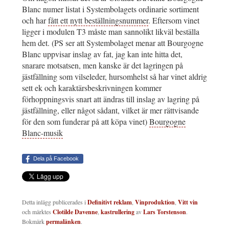
Blanc numer listat i Systembolagets ordinarie sortiment
och har
fått ett nytt beställningsnummer
. Eftersom vinet
ligger i modulen T3 måste man sannolikt likväl beställa
hem det. (PS ser att Systembolaget menar att Bourgogne
Blanc uppvisar inslag av fat, jag kan inte hitta det,
snarare motsatsen, men kanske är det lagringen på
jästfällning som vilseleder, hursomhelst så har vinet aldrig
sett ek och karaktärsbeskrivningen kommer
förhoppningsvis snart att ändras till inslag av lagring på
jästfällning, eller något sådant, vilket är mer rättvisande
för den som funderar på att köpa vinet)
Bourgogne
Blanc-musik
Dela på Facebook
Detta inlägg publicerades i
Definitivt reklam
,
Vinproduktion
,
Vitt vin
och märktes
Clotilde Davenne
,
kastrullering
av
Lars Torstenson
.
Bokmärk
permalänken
.