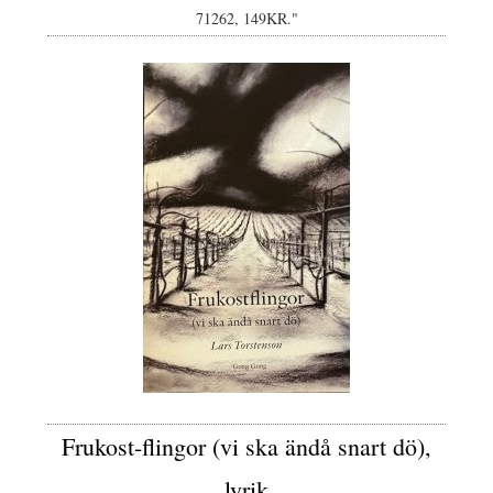
71262, 149KR."
Frukost-flingor (vi ska ändå snart dö),
lyrik