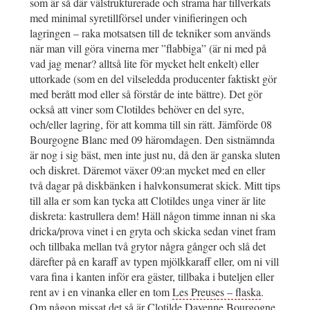
som är så där välstrukturerade och strama har tillverkats
med minimal syretillförsel under vinifieringen och
lagringen – raka motsatsen till de tekniker som används
när man vill göra vinerna mer ”flabbiga” (är ni med på
vad jag menar? alltså lite för mycket helt enkelt) eller
uttorkade (som en del vilseledda producenter faktiskt gör
med berått mod eller så förstår de inte bättre). Det gör
också att viner som Clotildes behöver en del syre,
och/eller lagring, för att komma till sin rätt. Jämförde 08
Bourgogne Blanc med 09 häromdagen. Den sistnämnda
är nog i sig bäst, men inte just nu, då den är ganska sluten
och diskret. Däremot växer 09:an mycket med en eller
två dagar på diskbänken i halvkonsumerat skick. Mitt tips
till alla er som kan tycka att Clotildes unga viner är lite
diskreta: kastrullera dem! Häll någon timme innan ni ska
dricka/prova vinet i en gryta och skicka sedan vinet fram
och tillbaka mellan två grytor några gånger och slå det
därefter på en karaff av typen mjölkkaraff eller, om ni vill
vara fina i kanten inför era gäster, tillbaka i buteljen eller
rent av i en vinanka eller en tom
Les Preuses – flaska
.
Om någon missat det så är Clotilde Davenne Bourgogne