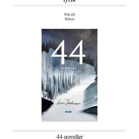
Köp på
Bokus
44 noveller