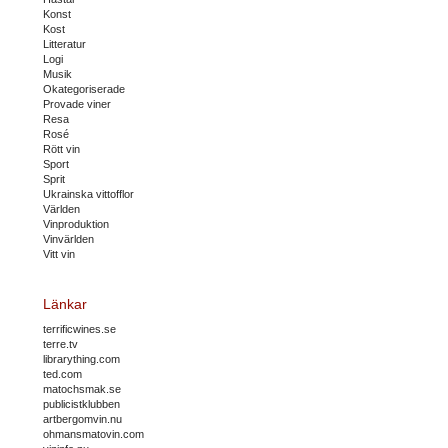
Konst
Kost
Litteratur
Logi
Musik
Okategoriserade
Provade viner
Resa
Rosé
Rött vin
Sport
Sprit
Ukrainska vittofflor
Världen
Vinproduktion
Vinvärlden
Vitt vin
Länkar
terrificwines.se
terre.tv
librarything.com
ted.com
matochsmak.se
publicistklubben
artbergomvin.nu
ohmansmatovin.com