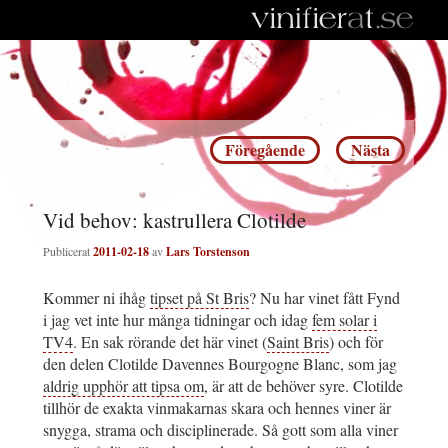
Inläggsnavigering
Föregående
Nästa
Vid behov: kastrullera Clotilde
Publicerat
2011-02-18
av
Lars Torstenson
Kommer ni ihåg
tipset på St Bris
? Nu har vinet fått Fynd
i jag vet inte hur många tidningar och idag
fem solar i
TV4
. En sak rörande det här vinet (
Saint Bris
) och för
den delen Clotilde Davennes Bourgogne Blanc, som jag
aldrig upphör att tipsa om
, är att de behöver syre. Clotilde
tillhör de exakta vinmakarnas skara och hennes viner är
snygga, strama och disciplinerade. Så gott som alla viner