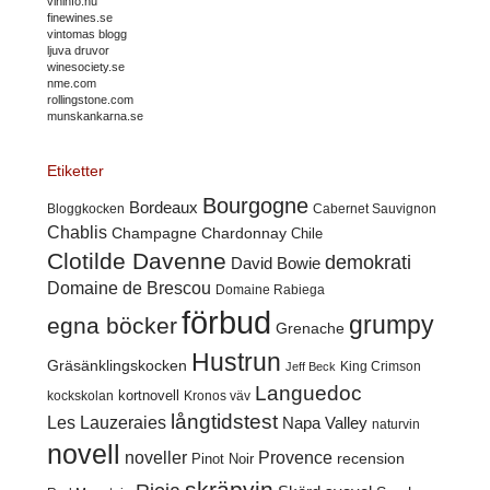
vininfo.nu
finewines.se
vintomas blogg
ljuva druvor
winesociety.se
nme.com
rollingstone.com
munskankarna.se
Etiketter
Bourgogne
Bordeaux
Cabernet Sauvignon
Bloggkocken
Chablis
Champagne
Chardonnay
Chile
Clotilde Davenne
demokrati
David Bowie
Domaine de Brescou
Domaine Rabiega
förbud
grumpy
egna böcker
Grenache
Hustrun
Gräsänklingskocken
King Crimson
Jeff Beck
Languedoc
kortnovell
kockskolan
Kronos väv
långtidstest
Les Lauzeraies
Napa Valley
naturvin
novell
noveller
Provence
recension
Pinot Noir
skräpvin