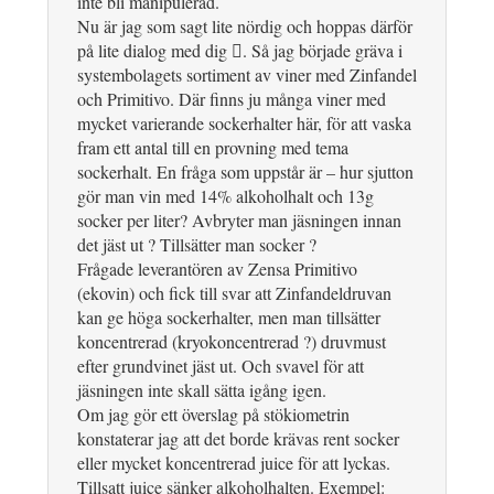
inte bli manipulerad.
Nu är jag som sagt lite nördig och hoppas därför
på lite dialog med dig . Så jag började gräva i
systembolagets sortiment av viner med Zinfandel
och Primitivo. Där finns ju många viner med
mycket varierande sockerhalter här, för att vaska
fram ett antal till en provning med tema
sockerhalt. En fråga som uppstår är – hur sjutton
gör man vin med 14% alkoholhalt och 13g
socker per liter? Avbryter man jäsningen innan
det jäst ut ? Tillsätter man socker ?
Frågade leverantören av Zensa Primitivo
(ekovin) och fick till svar att Zinfandeldruvan
kan ge höga sockerhalter, men man tillsätter
koncentrerad (kryokoncentrerad ?) druvmust
efter grundvinet jäst ut. Och svavel för att
jäsningen inte skall sätta igång igen.
Om jag gör ett överslag på stökiometrin
konstaterar jag att det borde krävas rent socker
eller mycket koncentrerad juice för att lyckas.
Tillsatt juice sänker alkoholhalten. Exempel: