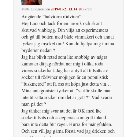
Matts Lindgren
den
2019-01-21 kl. 14:20
skrev:
Angående ”halvtorra rödviner”.
Hej Lars och tack för en lärorik och skönt
skruvad vinblogg. Din vilja att experimentera
och gå till botten med både vinmakeri och annat
tycker jag mycket om! Kan du hjälpa mig i mina
bryderier nedan ?
Jag har blivit retad som lite snobbig av några
kamrater då jag nördat ner mig i olika röda
viners sockerhalt. Jag har antytt att tillsatts av
socker till rödviner möjligen är en populistisk
”fuskmetod” att få oss att köpa just detta vin…
Mina antagonister tycker att ”varför skulle man
inte tillsätta socker om det är gott ?” Vad svarar
man på det ?
Jag tänker mig svar att det är OK med lite
sockertillsats och accepteras som gott ibland –
bara inte detta blir regel. Hurra för mångfalden.
Och sen vill jag gärna förstå vad jag dricker, och