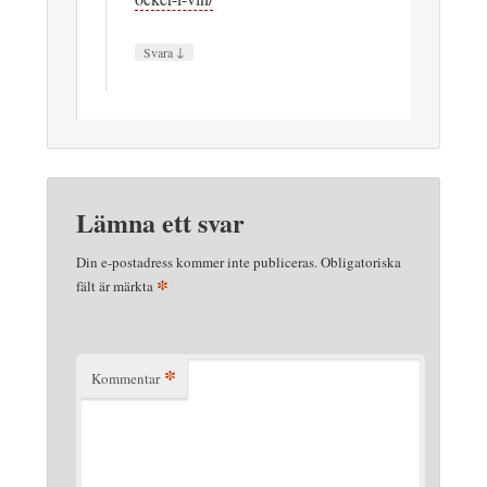
↓
Svara
Lämna ett svar
Din e-postadress kommer inte publiceras.
Obligatoriska
*
fält är märkta
*
Kommentar