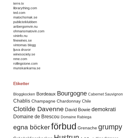
terre.tv
librarything.com
ted.com
matochsmak.se
publicistklubben
artbergomvin.nu
ohmansmatovin.com
vininfo.nu
finewines.se
vintomas blogg
ljuva druvor
winesociety.se
nme.com
rollingstone.com
munskankarna.se
Etiketter
Bourgogne
Bordeaux
Cabernet Sauvignon
Bloggkocken
Chablis
Champagne
Chardonnay
Chile
Clotilde Davenne
demokrati
David Bowie
Domaine de Brescou
Domaine Rabiega
förbud
grumpy
egna böcker
Grenache
Hustrun