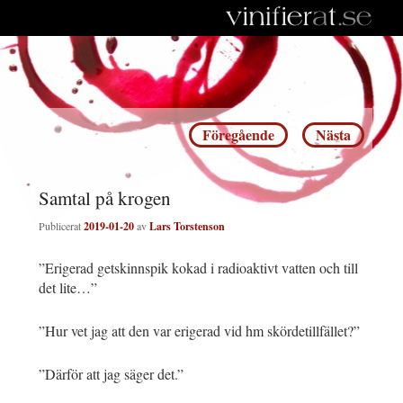
Inläggsnavigering
Föregående
Nästa
Samtal på krogen
Publicerat
2019-01-20
av
Lars Torstenson
”Erigerad getskinnspik kokad i radioaktivt vatten och till
det lite…”
”Hur vet jag att den var erigerad vid hm skördetillfället?”
”Därför att jag säger det.”