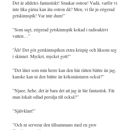
Det är alldeles fantastiskt! Smakar ostron! Vadå, varför vi
inte lika gärna kan äta ostron då? Men, vi får ju erigerad
getskinnspik! Var inte dum!”
”Som sagt, erigerad getskinnspik kokad i radioaktivt
vatten…”
”Åh! Det gör getskinnspiken extra krispig och liksom seg
i skinnet. Mycket, mycket gott!”
”Det låter som min herre kan den här rätten bättre än jag,
kanske kan ni den bättre än köksmästaren också?”
”Njaee, hehe, det är bara det att jag är lite fantastisk. Får
man lokalt odlad persilja till också?”
”Självklart!”
”Och ni serverar den tillsammans med en grov