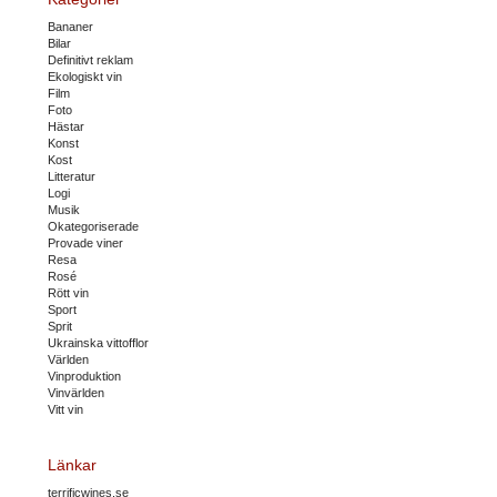
Bananer
Bilar
Definitivt reklam
Ekologiskt vin
Film
Foto
Hästar
Konst
Kost
Litteratur
Logi
Musik
Okategoriserade
Provade viner
Resa
Rosé
Rött vin
Sport
Sprit
Ukrainska vittofflor
Världen
Vinproduktion
Vinvärlden
Vitt vin
Länkar
terrificwines.se