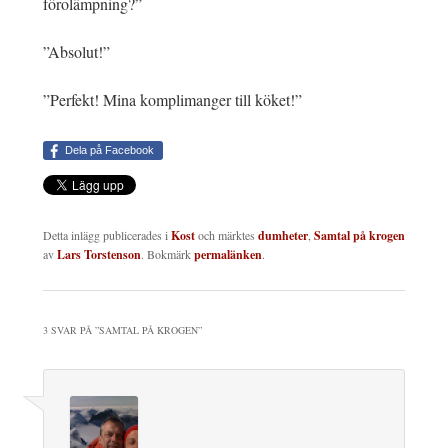
förolämpning?”
”Absolut!”
”Perfekt! Mina komplimanger till köket!”
Dela på Facebook
Detta inlägg publicerades i
Kost
och märktes
dumheter
,
Samtal på krogen
av
Lars Torstenson
. Bokmärk
permalänken
.
3 SVAR PÅ ”
SAMTAL PÅ KROGEN
”