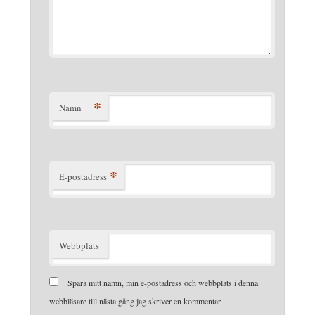
*
Namn
*
E-postadress
Webbplats
Spara mitt namn, min e-postadress och webbplats i denna
webbläsare till nästa gång jag skriver en kommentar.