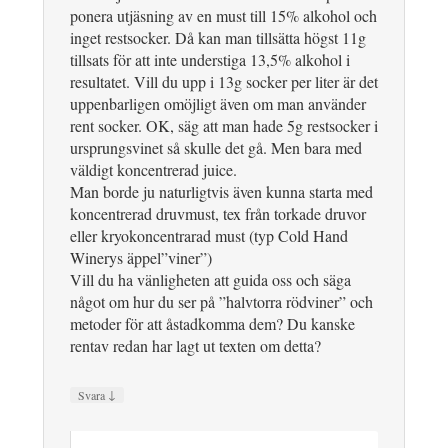
ponera utjäsning av en must till 15% alkohol och
inget restsocker. Då kan man tillsätta högst 11g
tillsats för att inte understiga 13,5% alkohol i
resultatet. Vill du upp i 13g socker per liter är det
uppenbarligen omöjligt även om man använder
rent socker. OK, säg att man hade 5g restsocker i
ursprungsvinet så skulle det gå. Men bara med
väldigt koncentrerad juice.
Man borde ju naturligtvis även kunna starta med
koncentrerad druvmust, tex från torkade druvor
eller kryokoncentrarad must (typ Cold Hand
Winerys äppel”viner”)
Vill du ha vänligheten att guida oss och säga
något om hur du ser på ”halvtorra rödviner” och
metoder för att åstadkomma dem? Du kanske
rentav redan har lagt ut texten om detta?
↓
Svara