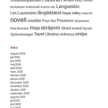
Gräsänklingskocken
King Crimson
Jeff Beck
Languedoc
kortnovell
kockskolan
Kronos väv
långtidstest
Les Lauzeraies
Napa Valley
naturvin
novell
noveller
Provence
recension
Pinot Noir
skräpvin
Rioja
Skörd
svavel
Syrah
Red Mountain
Tavel
vintips
Ukraina
Systembolaget
vinfrossa
Arkiv
augusti 2026
juli 2026
juni 2026
maj 2026
april 2026
mars 2026
februari 2026
januari 2026
december 2025
november 2025
oktober 2025
september 2025
augusti 2025
juli 2025
juni 2025
maj 2025