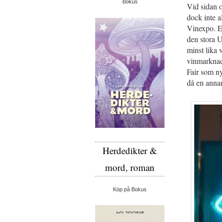
Bokus
Vid sidan 
dock inte a
Vinexpo. Ell
den stora U
minst lika 
vinmarknad
Fair som ny
då en anna
Herdedikter &
mord, roman
Köp på Bokus