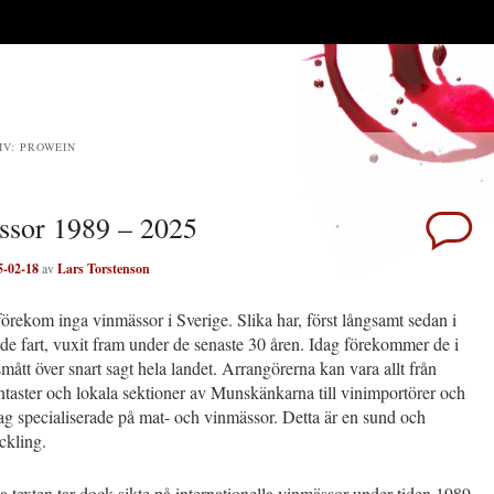
IV:
PROWEIN
ssor 1989 – 2025
5-02-18
av
Lars Torstenson
örekom inga vinmässor i Sverige. Slika har, först långsamt sedan i
de fart, vuxit fram under de senaste 30 åren. Idag förekommer de i
 smått över snart sagt hela landet. Arrangörerna kan vara allt från
ntaster och lokala sektioner av Munskänkarna till vinimportörer och
tag specialiserade på mat- och vinmässor. Detta är en sund och
eckling.
la texten tar dock sikte på internationella vinmässor under tiden 1989