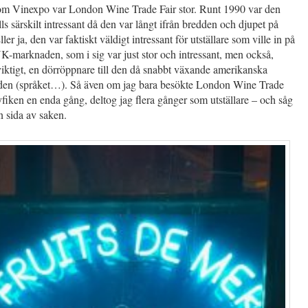
om Vinexpo var London Wine Trade Fair stor. Runt 1990 var den
lls särskilt intressant då den var långt ifrån bredden och djupet på
er ja, den var faktiskt väldigt intressant för utställare som ville in på
K-marknaden, som i sig var just stor och intressant, men också,
viktigt, en dörröppnare till den då snabbt växande amerikanska
en (språket…). Så även om jag bara besökte London Wine Trade
fiken en enda gång, deltog jag flera gånger som utställare – och såg
n sida av saken.