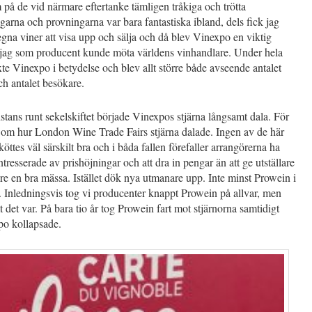
å de vid närmare eftertanke tämligen tråkiga och trötta
garna och provningarna var bara fantastiska ibland, dels fick jag
gna viner att visa upp och sälja och då blev Vinexpo en viktig
 jag som producent kunde möta världens vinhandlare. Under hela
xte Vinexpo i betydelse och blev allt större både avseende antalet
och antalet besökare.
ans runt sekelskiftet började Vinexpos stjärna långsamt dala. För
la om hur London Wine Trade Fairs stjärna dalade. Ingen av de här
öttes väl särskilt bra och i båda fallen förefaller arrangörerna ha
intresserade av prishöjningar och att dra in pengar än att ge utställare
e en bra mässa. Istället dök nya utmanare upp. Inte minst Prowein i
 Inledningsvis tog vi producenter knappt Prowein på allvar, men
 det var. På bara tio år tog Prowein fart mot stjärnorna samtidigt
o kollapsade.