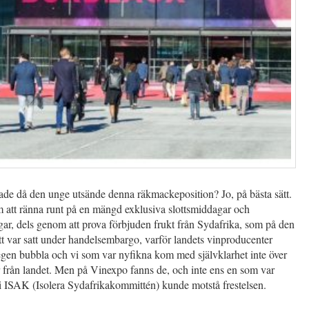
ade då den unge utsände denna räkmackeposition? Jo, på bästa sätt.
 att ränna runt på en mängd exklusiva slottsmiddagar och
ar, dels genom att prova förbjuden frukt från Sydafrika, som på den
att var satt under handelsembargo, varför landets vinproducenter
egen bubbla och vi som var nyfikna kom med självklarhet inte över
 från landet. Men på Vinexpo fanns de, och inte ens en som var
i ISAK (Isolera Sydafrikakommittén) kunde motstå frestelsen.