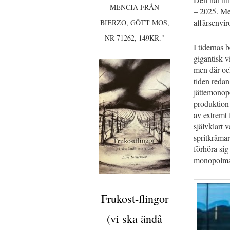
MENCIA FRÅN
– 2025. Med
affärsenvir
BIERZO, GÔTT MOS,
NR 71262, 149KR."
I tidernas
gigantisk v
men där oc
tiden redan
jättemonop
produktion
av extremt 
självklart 
spritkrämar
förhöra sig
monopolma
Frukost-flingor
(vi ska ändå