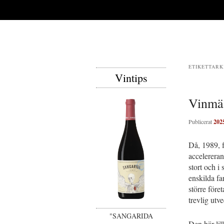
ETIKETTARK
Vintips
Vinmä
Publicerat
202
Då, 1989, f
accelereran
stort och i
enskilda fa
större före
trevlig utv
"SANGARIDA
Den här lil