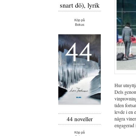
snart dö), lyrik
Köp på
Bokus
Hur utnyttj
Dels genom
vinprovning
tiden forts
levde i en 
44 noveller
några viner
engagerad 
Köp på