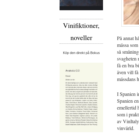
Vinifiktioner,
noveller
På annat hå
mässa som 
så småningo
Köp den direkt på Bokus
svagheten m
få en bra b
även vill f
mässdans he
I Spanien 
Spanien en 
emellertid 
som i prakt
av VinItaly
vinvärld.