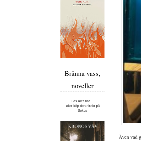
Bränna vass,
noveller
Läs mer här…
eller köp den direkt på
Bokus
Även vad gä