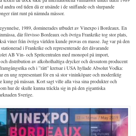
 andra ord tiden då er utsände i de sniffande och slurpande
onger ränt runt på nämnda mässor.
 begynnelse, 1989, dominerades utbudet av Vinexpo i Bordeaux. En
inmässa, där förvisso Bordeaux och övriga Frankrike tog stor plats,
kså viner från övriga världen kunde provas en masse. Jag var på den
 stationerad i Frankrike och representerade det dåvarande
olet AB Vin- och Spritcentralen med monopol på import,
 och distribution av alkoholhaltiga drycker och dessutom producent
framgångsrika och i ”rätt” kretsar i USA hyllade Absolut Vodka:
var en ung representant för en så stor vininköpare och moderiktig
e kung på mässan. Kort sagt ville alla visa sina produkter och
 om hur de skulle kunna tråckla sig in på den gigantiska
rknaden Sverige.