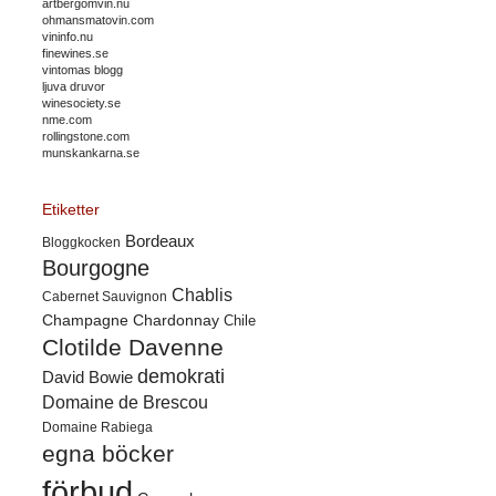
artbergomvin.nu
ohmansmatovin.com
vininfo.nu
finewines.se
vintomas blogg
ljuva druvor
winesociety.se
nme.com
rollingstone.com
munskankarna.se
Etiketter
Bordeaux
Bloggkocken
Bourgogne
Chablis
Cabernet Sauvignon
Champagne
Chardonnay
Chile
Clotilde Davenne
demokrati
David Bowie
Domaine de Brescou
Domaine Rabiega
egna böcker
förbud