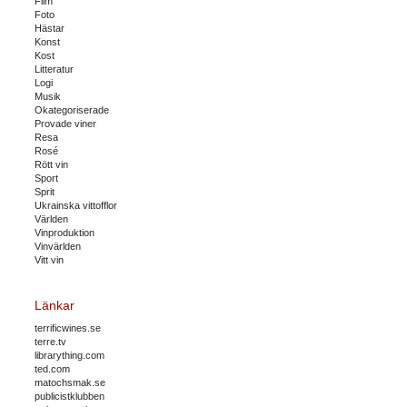
Film
Foto
Hästar
Konst
Kost
Litteratur
Logi
Musik
Okategoriserade
Provade viner
Resa
Rosé
Rött vin
Sport
Sprit
Ukrainska vittofflor
Världen
Vinproduktion
Vinvärlden
Vitt vin
Länkar
terrificwines.se
terre.tv
librarything.com
ted.com
matochsmak.se
publicistklubben