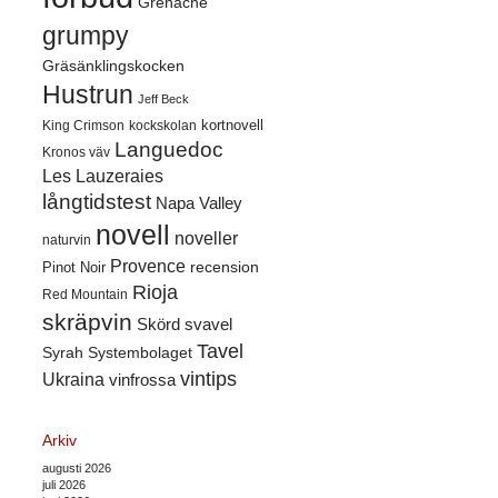
Grenache
grumpy
Gräsänklingskocken
Hustrun
Jeff Beck
kortnovell
King Crimson
kockskolan
Languedoc
Kronos väv
Les Lauzeraies
långtidstest
Napa Valley
novell
noveller
naturvin
Provence
recension
Pinot Noir
Rioja
Red Mountain
skräpvin
Skörd
svavel
Tavel
Syrah
Systembolaget
vintips
Ukraina
vinfrossa
Arkiv
augusti 2026
juli 2026