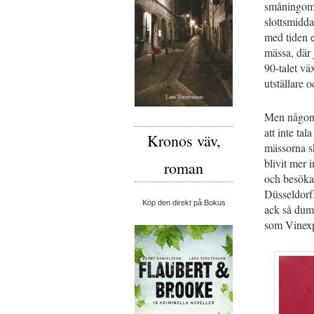
småningom p
slottsmidda
med tiden e
mässa, där
90-talet vä
utställare 
Men någonst
att inte ta
Kronos väv,
mässorna sk
blivit mer 
roman
och besökar
Düsseldorf.
Köp den direkt på Bokus
ack så dumt
som Vinexp