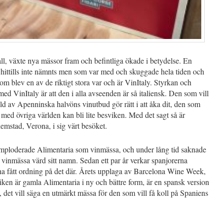
ll, växte nya mässor fram och befintliga ökade i betydelse. En
hittills inte nämnts men som var med och skuggade hela tiden och
m blev en av de riktigt stora var och är VinItaly. Styrkan och
ed VinItaly är att den i alla avseenden är så italiensk. Den som vill
ild av Apenninska halvöns vinutbud gör rätt i att åka dit, den som
å med övriga världen kan bli lite besviken. Med det sagt så är
mstad, Verona, i sig värt besöket.
imploderade Alimentaria som vinmässa, och under lång tid saknade
vinmässa värd sitt namn. Sedan ett par år verkar spanjorerna
ha fått ordning på det där. Årets upplaga av Barcelona Wine Week,
iken är gamla Alimentaria i ny och bättre form, är en spansk version
, det vill säga en utmärkt mässa för den som vill få koll på Spaniens