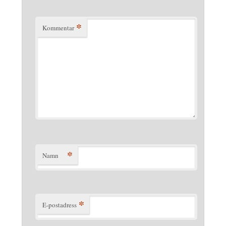
*
Kommentar
*
Namn
*
E-postadress