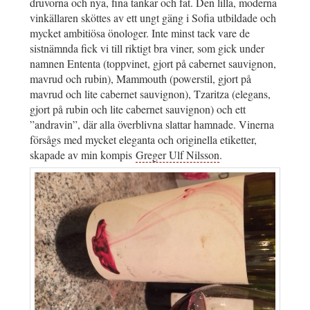
druvorna och nya, fina tankar och fat. Den lilla, moderna
vinkällaren sköttes av ett ungt gäng i Sofia utbildade och
mycket ambitiösa önologer. Inte minst tack vare de
sistnämnda fick vi till riktigt bra viner, som gick under
namnen Ententa (toppvinet, gjort på cabernet sauvignon,
mavrud och rubin), Mammouth (powerstil, gjort på
mavrud och lite cabernet sauvignon), Tzaritza (elegans,
gjort på rubin och lite cabernet sauvignon) och ett
”andravin”, där alla överblivna slattar hamnade. Vinerna
försågs med mycket eleganta och originella etiketter,
skapade av min kompis
Greger Ulf Nilsson
.