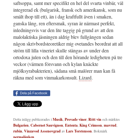
saftsoppa, samt mer specifikt en hel del svarta vinbär, väl
integrerad ek (bulgarisk, fransk och amerikansk, som nu
smält ihop till ett), än i dag kraftfullt även i smaken,
ganska lång, ren eftersmak, syran är närmast perfekt,
inledningsvis var den lite taggig på grund av att den
malolaktiska jäsningen aldrig blev fullgången sedan
någon skrivbordsteoretiker mig ovetandes beordrat att all
ström till lilla vineriet skulle stängas av under den
ortodoxa julen och den till den hörande ledigheten på tre
veckor (värmen försvann och kylan knäckte
mjölksyrabakterien), sådana små malörer man kan få
räkna med som vinmakarkonsult.
Lizard
.
Dela på Facebook
Detta inlägg publicerades i
Musik
,
Provade viner
,
Rött vin
och märktes
Bulgarien
,
Cabernet Sauvignon
,
Ententa
,
King Crimson
,
mavrud
,
rubin
,
Vinzavod Assenovgrad
av
Lars Torstenson
. Bokmärk
permalänken
.