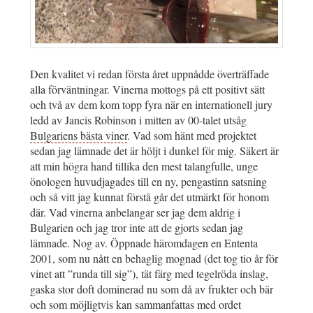
Den kvalitet vi redan första året uppnådde överträffade
alla förväntningar. Vinerna mottogs på ett positivt sätt
och två av dem kom topp fyra när en internationell jury
ledd av Jancis Robinson i mitten av 00-talet utsåg
Bulgariens bästa viner
. Vad som hänt med projektet
sedan jag lämnade det är höljt i dunkel för mig. Säkert är
att min högra hand tillika den mest talangfulle, unge
önologen huvudjagades till en ny, pengastinn satsning
och så vitt jag kunnat förstå går det utmärkt för honom
där. Vad vinerna anbelangar ser jag dem aldrig i
Bulgarien och jag tror inte att de gjorts sedan jag
lämnade. Nog av. Öppnade häromdagen en Ententa
2001, som nu nått en behaglig mognad (det tog tio år för
vinet att ”runda till sig”), tät färg med tegelröda inslag,
gaska stor doft dominerad nu som då av frukter och bär
och som möjligtvis kan sammanfattas med ordet