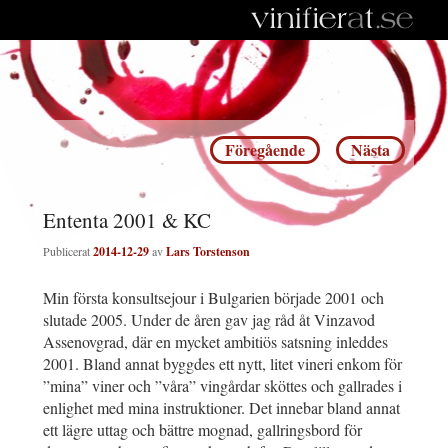
Inläggsnavigering
Föregående
Nästa
Ententa 2001 & KC
Publicerat
2014-12-29
av
Lars Torstenson
Min första konsultsejour i Bulgarien började 2001 och
slutade 2005. Under de åren gav jag råd åt Vinzavod
Assenovgrad, där en mycket ambitiös satsning inleddes
2001. Bland annat byggdes ett nytt, litet vineri enkom för
”mina” viner och ”våra” vingårdar sköttes och gallrades i
enlighet med mina instruktioner. Det innebar bland annat
ett lägre uttag och bättre mognad, gallringsbord för