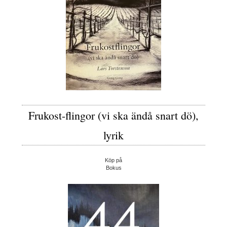
Frukost-flingor (vi ska ändå snart dö),
lyrik
Köp på
Bokus