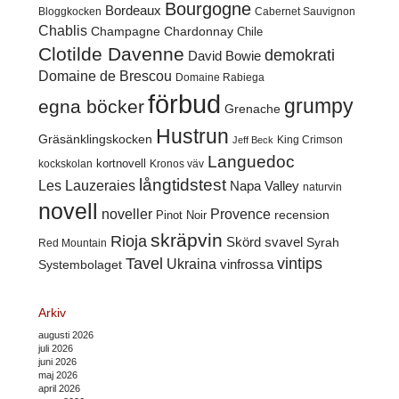
Bourgogne
Bordeaux
Cabernet Sauvignon
Bloggkocken
Chablis
Champagne
Chardonnay
Chile
Clotilde Davenne
demokrati
David Bowie
Domaine de Brescou
Domaine Rabiega
förbud
grumpy
egna böcker
Grenache
Hustrun
Gräsänklingskocken
King Crimson
Jeff Beck
Languedoc
kortnovell
kockskolan
Kronos väv
långtidstest
Les Lauzeraies
Napa Valley
naturvin
novell
noveller
Provence
recension
Pinot Noir
skräpvin
Rioja
Skörd
svavel
Syrah
Red Mountain
Tavel
vintips
Ukraina
Systembolaget
vinfrossa
Arkiv
augusti 2026
juli 2026
juni 2026
maj 2026
april 2026