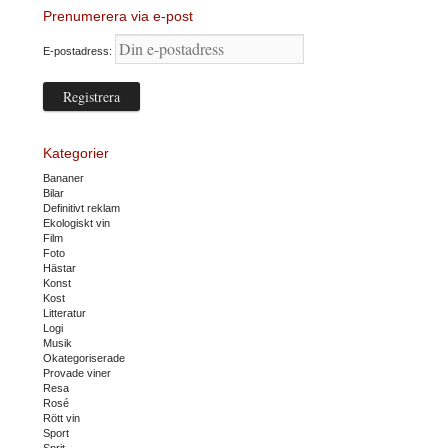
Prenumerera via e-post
E-postadress:
Kategorier
Bananer
Bilar
Definitivt reklam
Ekologiskt vin
Film
Foto
Hästar
Konst
Kost
Litteratur
Logi
Musik
Okategoriserade
Provade viner
Resa
Rosé
Rött vin
Sport