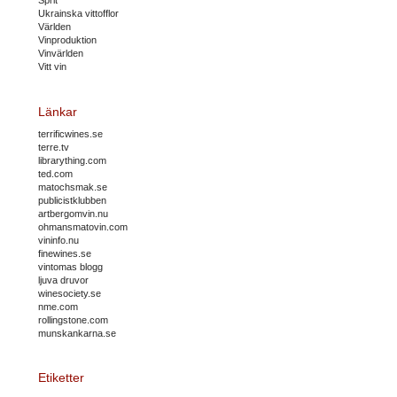
Sprit
Ukrainska vittofflor
Världen
Vinproduktion
Vinvärlden
Vitt vin
Länkar
terrificwines.se
terre.tv
librarything.com
ted.com
matochsmak.se
publicistklubben
artbergomvin.nu
ohmansmatovin.com
vininfo.nu
finewines.se
vintomas blogg
ljuva druvor
winesociety.se
nme.com
rollingstone.com
munskankarna.se
Etiketter