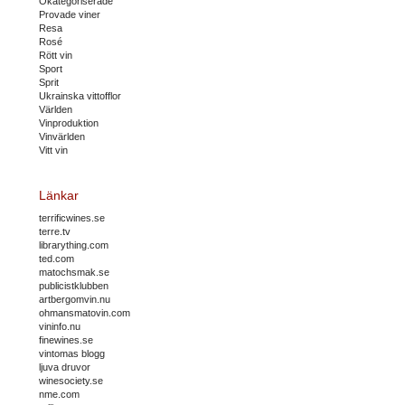
Okategoriserade
Provade viner
Resa
Rosé
Rött vin
Sport
Sprit
Ukrainska vittofflor
Världen
Vinproduktion
Vinvärlden
Vitt vin
Länkar
terrificwines.se
terre.tv
librarything.com
ted.com
matochsmak.se
publicistklubben
artbergomvin.nu
ohmansmatovin.com
vininfo.nu
finewines.se
vintomas blogg
ljuva druvor
winesociety.se
nme.com