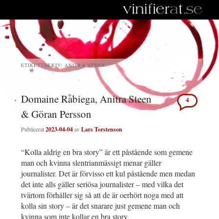
ETIKETTARKIV:
ANITRA STEEN
Domaine Rabiega, Anitra Steen
4
& Göran Persson
Publicerat
2023-04-04
av
Lars Torstenson
“Kolla aldrig en bra story” är ett påstående som gemene
man och kvinna slentrianmässigt menar gäller
journalister. Det är förvisso ett kul påstående men medan
det inte alls gäller seriösa journalister – med vilka det
tvärtom förhåller sig så att de är oerhört noga med att
kolla sin story – är det snarare just gemene man och
kvinna som inte kollar en bra story.