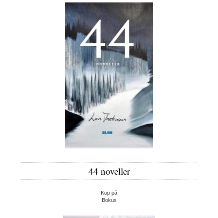
44 noveller
Köp på
Bokus