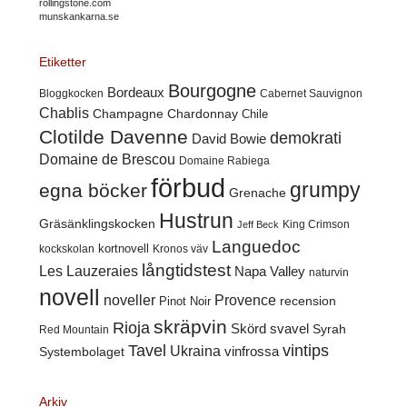
rollingstone.com
munskankarna.se
Etiketter
Bourgogne
Bordeaux
Cabernet Sauvignon
Bloggkocken
Chablis
Champagne
Chardonnay
Chile
Clotilde Davenne
demokrati
David Bowie
Domaine de Brescou
Domaine Rabiega
förbud
grumpy
egna böcker
Grenache
Hustrun
Gräsänklingskocken
King Crimson
Jeff Beck
Languedoc
kortnovell
kockskolan
Kronos väv
långtidstest
Les Lauzeraies
Napa Valley
naturvin
novell
noveller
Provence
recension
Pinot Noir
skräpvin
Rioja
Skörd
svavel
Syrah
Red Mountain
Tavel
vintips
Ukraina
Systembolaget
vinfrossa
Arkiv