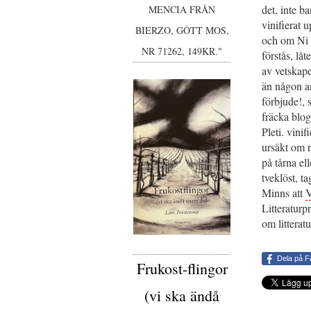
det, inte ba
MENCIA FRÅN
vinifierat 
BIERZO, GÔTT MOS,
och om Ni ä
NR 71262, 149KR."
förstås, lå
av vetskape
än någon a
förbjude!, 
fräcka blog
Pleti. vinif
ursäkt om 
på tårna el
tveklöst, t
Minns att
V
Litteraturpr
om litterat
Dela på 
Frukost-flingor
(vi ska ändå