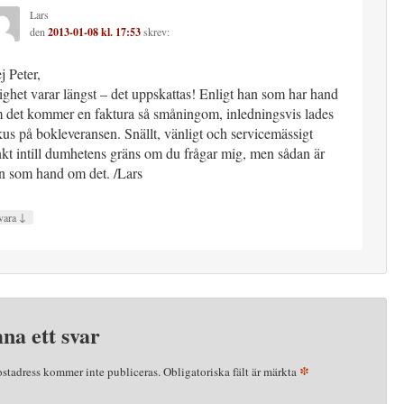
Lars
den
2013-01-08 kl. 17:53
skrev:
j Peter,
lighet varar längst – det uppskattas! Enligt han som har hand
 det kommer en faktura så småningom, inledningsvis lades
kus på bokleveransen. Snällt, vänligt och servicemässigt
nkt intill dumhetens gräns om du frågar mig, men sådan är
n som hand om det. /Lars
↓
vara
na ett svar
*
ostadress kommer inte publiceras.
Obligatoriska fält är märkta