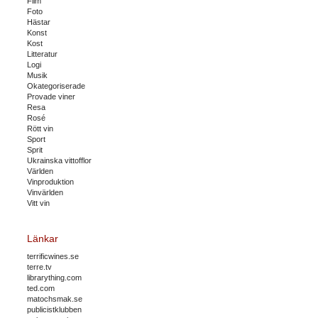
Film
Foto
Hästar
Konst
Kost
Litteratur
Logi
Musik
Okategoriserade
Provade viner
Resa
Rosé
Rött vin
Sport
Sprit
Ukrainska vittofflor
Världen
Vinproduktion
Vinvärlden
Vitt vin
Länkar
terrificwines.se
terre.tv
librarything.com
ted.com
matochsmak.se
publicistklubben