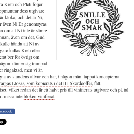
ra Kreti och Pleti följer
uppmuntrar dess utgivare
r kloka, och det är Ni,
ter även Ni Er genomsyras
n om att Ni inte är sämre
nnan, även om det, Gud
skulle hända att Ni av
gare kallas Kreti eller
ierat ber för övrigt om
någon känner sig trampad
ler ringaktad, men vi är,
agna av stundens allvar och har, i någon mån, tappat koncepterna.
argas Llosas, som kopierats i del II i Skördeoffer
, fått
iset, vilket redan det är ett halvt pris till vinifierats utgivare och på tal
ur: missa inte
bloken vinifierat
.
Facebook