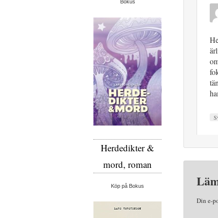
Bokus
He
är
om
fo
tä
ha
S
Herdedikter &
mord, roman
Läm
Köp på Bokus
Din e-p