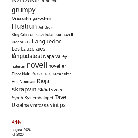
Grenache
grumpy
Gräsänklingskocken
Hustrun
Jeff Beck
kortnovell
King Crimson
kockskolan
Languedoc
Kronos väv
Les Lauzeraies
långtidstest
Napa Valley
novell
noveller
naturvin
Provence
recension
Pinot Noir
Rioja
Red Mountain
skräpvin
Skörd
svavel
Tavel
Syrah
Systembolaget
vintips
Ukraina
vinfrossa
Arkiv
augusti 2026
juli 2026