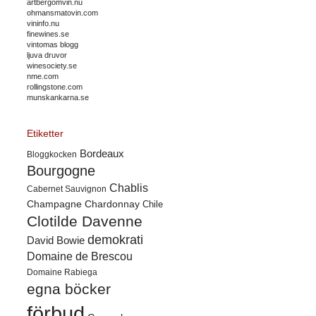
artbergomvin.nu
ohmansmatovin.com
vininfo.nu
finewines.se
vintomas blogg
ljuva druvor
winesociety.se
nme.com
rollingstone.com
munskankarna.se
Etiketter
Bordeaux
Bloggkocken
Bourgogne
Chablis
Cabernet Sauvignon
Champagne
Chardonnay
Chile
Clotilde Davenne
demokrati
David Bowie
Domaine de Brescou
Domaine Rabiega
egna böcker
förbud