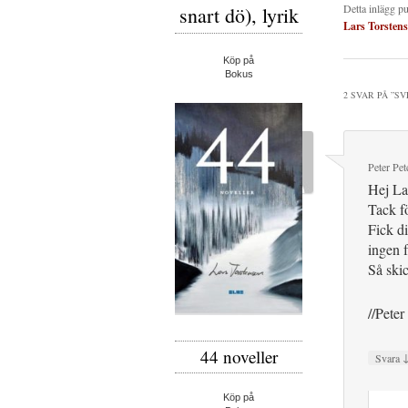
Detta inlägg p
snart dö), lyrik
Lars Torsten
Köp på
Bokus
2 SVAR PÅ ”
SV
Peter Pe
Hej La
Tack fö
Fick d
ingen f
Så skic
//Peter
44 noveller
Svara
Köp på