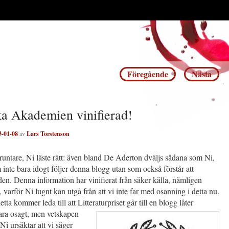
Inläggsnavigering
Föregående
Nästa
a Akademien vinifierad!
3-01-08
av
Lars Torstenson
untare, Ni läste rätt: även bland De Aderton dväljs sådana som Ni,
inte bara idogt följer denna blogg utan som också förstår att
den. Denna information har vinifierat från säker källa, nämligen
v, varför Ni lugnt kan utgå från att vi inte far med osanning i detta nu.
tta kommer leda till att Litteraturpriset
går till en blogg låter
vara osagt, men vetskapen
Ni ursäktar att vi säger