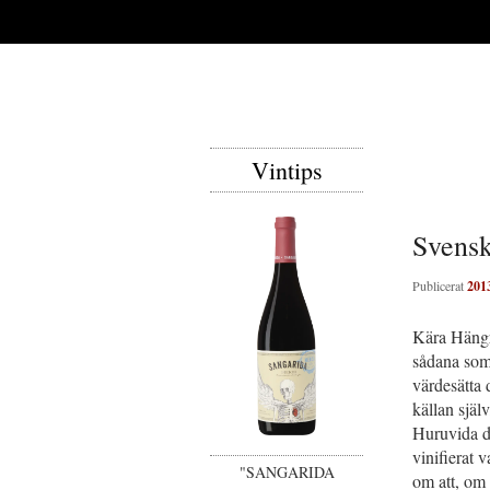
Vintips
Svensk
Publicerat
201
Kära Hängr
sådana som 
värdesätta 
källan själ
Huruvida de
vinifierat 
"SANGARIDA
om att, om 