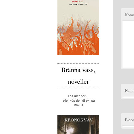
Komm
Bränna vass,
noveller
Nam
Läs mer här…
eller köp den direkt på
Bokus
E-pos