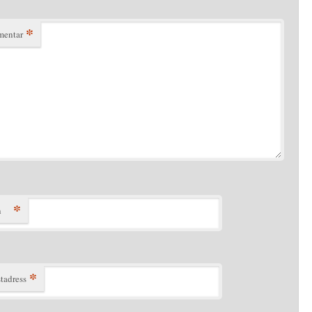
*
entar
*
n
*
tadress