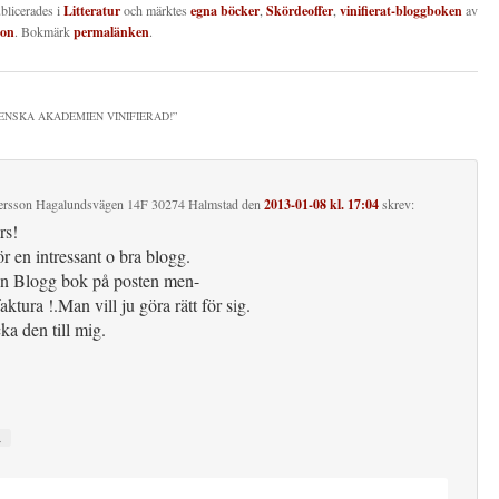
ublicerades i
Litteratur
och märktes
egna böcker
,
Skördeoffer
,
vinifierat-bloggboken
av
son
. Bokmärk
permalänken
.
ENSKA AKADEMIEN VINIFIERAD!
”
tersson Hagalundsvägen 14F 30274 Halmstad
den
2013-01-08 kl. 17:04
skrev:
rs!
r en intressant o bra blogg.
in Blogg bok på posten men-
aktura !.Man vill ju göra rätt för sig.
ka den till mig.
↓