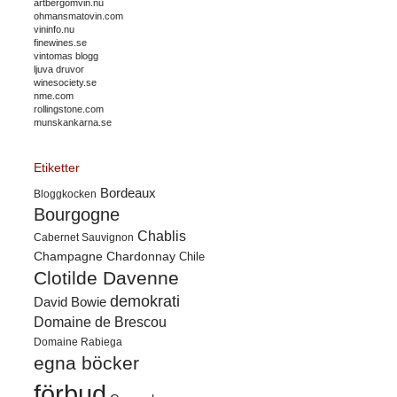
artbergomvin.nu
ohmansmatovin.com
vininfo.nu
finewines.se
vintomas blogg
ljuva druvor
winesociety.se
nme.com
rollingstone.com
munskankarna.se
Etiketter
Bordeaux
Bloggkocken
Bourgogne
Chablis
Cabernet Sauvignon
Champagne
Chardonnay
Chile
Clotilde Davenne
demokrati
David Bowie
Domaine de Brescou
Domaine Rabiega
egna böcker
förbud