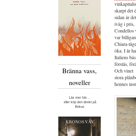
vinkapitali
skarpt det 
sidan är de
iväg i pris,
Condellos v
var billiga
Chiara-tåge
öka. I år h
Italiens bä
förstås, fö
Bränna vass,
Och vinet m
stora plånb
noveller
hennes ins
Läs mer här…
eller köp den direkt på
Bokus