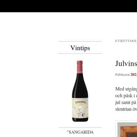
ETIKETTARK
Vintips
Julvins
Publicerat
202
Med utgångs
och påsk i 
jul samt på
slentrian öv
"SANGARIDA