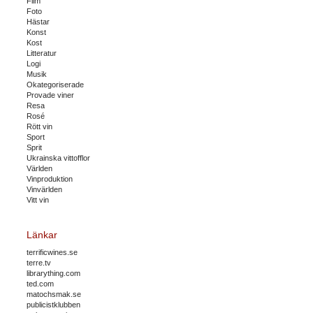
Film
Foto
Hästar
Konst
Kost
Litteratur
Logi
Musik
Okategoriserade
Provade viner
Resa
Rosé
Rött vin
Sport
Sprit
Ukrainska vittofflor
Världen
Vinproduktion
Vinvärlden
Vitt vin
Länkar
terrificwines.se
terre.tv
librarything.com
ted.com
matochsmak.se
publicistklubben