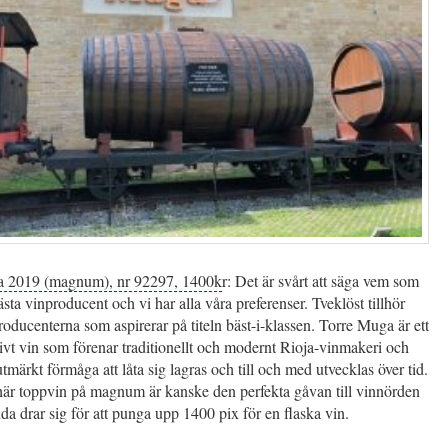
a 2019 (magnum), nr 92297, 1400k
r: Det är svårt att säga vem som
ästa vinproducent och vi har alla våra preferenser. Tveklöst tillhör
ducenterna som aspirerar på titeln bäst-i-klassen. Torre Muga är ett
ivt vin som förenar traditionellt och modernt Rioja-vinmakeri och
utmärkt förmåga att låta sig lagras och till och med utvecklas över tid.
 här toppvin på magnum är kanske den perfekta gåvan till vinnörden
 drar sig för att punga upp 1400 pix för en flaska vin.