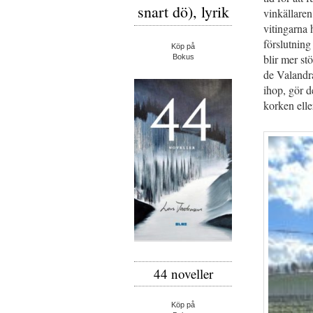
snart dö), lyrik
vinkällaren
vitingarna 
förslutning
Köp på
blir mer st
Bokus
de Valandra
ihop, gör de
korken elle
44 noveller
Köp på