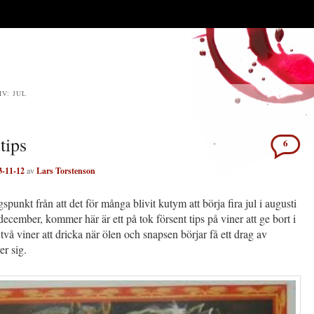
IV:
JUL
tips
6
3-11-12
av
Lars Torstenson
punkt från att det för många blivit kutym att börja fira jul i augusti
december, kommer här är ett på tok försent tips på viner att ge bort i
 två viner att dricka när ölen och snapsen börjar få ett drag av
er sig.