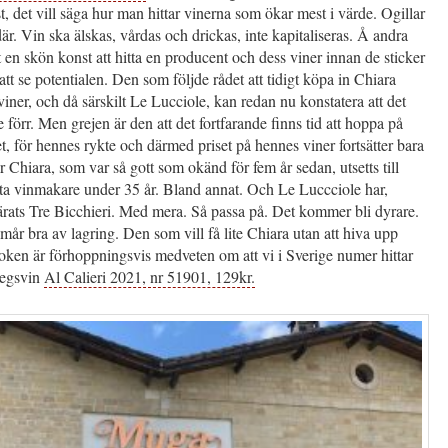
st, det vill säga hur man hittar vinerna som ökar mest i värde. Ogillar
där. Vin ska älskas, vårdas och drickas, inte kapitaliseras. Å andra
t en skön konst att hitta en producent och dess viner innan de sticker
 att se potentialen. Den som följde rådet att tidigt köpa in Chiara
iner, och då särskilt Le Lucciole, kan redan nu konstatera att det
re förr. Men grejen är den att det fortfarande finns tid att hoppa på
t, för hennes rykte och därmed priset på hennes viner fortsätter bara
ar Chiara, som var så gott som okänd för fem år sedan, utsetts till
sta vinmakare under 35 år. Bland annat. Och Le Luccciole har,
rärats Tre Bicchieri. Med mera. Så passa på. Det kommer bli dyrare.
år bra av lagring. Den som vill få lite Chiara utan att hiva upp
oken är förhoppningsvis medveten om att vi i Sverige numer hittar
tegsvin
Al Calieri 2021, nr 51901, 129kr.