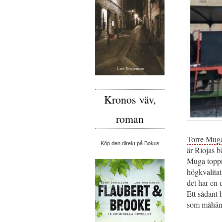
Kronos väv,
roman
Torre Mug
Köp den direkt på Bokus
är Riojas b
Muga toppro
högkvalitat
det har en 
Ett sådant
som måhända