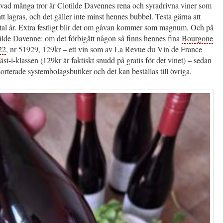
l vad många tror är Clotilde Davennes rena och syradrivna viner som
att lagras, och det gäller inte minst hennes bubbel. Testa gärna att
iotal år. Extra festligt blir det om gåvan kommer som magnum. Och på
ilde Davenne: om det förbigått någon så finns hennes fina
Bourgone
22
, nr 51929, 129kr – ett vin som av La Revue du Vin de France
 bäst-i-klassen (129kr är faktiskt snudd på gratis för det vinet) – sedan
lsorterade systembolagsbutiker och det kan beställas till övriga.