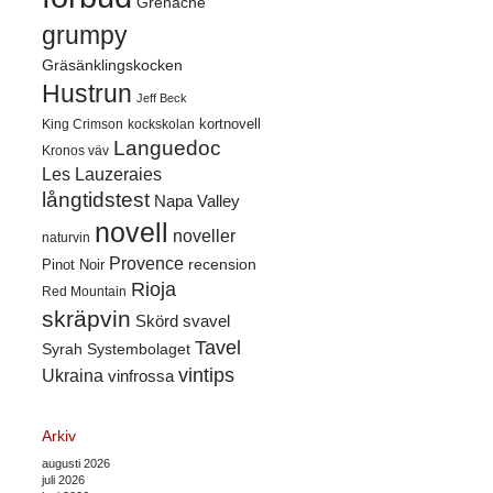
Grenache
grumpy
Gräsänklingskocken
Hustrun
Jeff Beck
kortnovell
King Crimson
kockskolan
Languedoc
Kronos väv
Les Lauzeraies
långtidstest
Napa Valley
novell
noveller
naturvin
Provence
recension
Pinot Noir
Rioja
Red Mountain
skräpvin
Skörd
svavel
Tavel
Syrah
Systembolaget
vintips
Ukraina
vinfrossa
Arkiv
augusti 2026
juli 2026