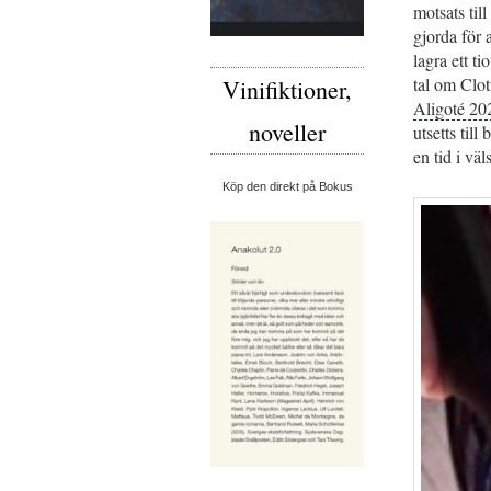
motsats til
gjorda för 
lagra ett t
tal om Clot
Vinifiktioner,
Aligoté 20
noveller
utsetts till
en tid i vä
Köp den direkt på Bokus