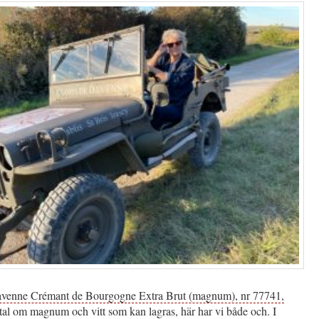
avenne Crémant de Bourgogne Extra Brut (magnum), nr 77741,
 tal om magnum och vitt som kan lagras, här har vi både och. I