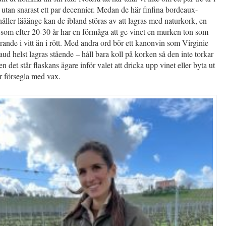
 utan snarast ett par decennier. Medan de här finfina bordeaux-
håller lääänge kan de ibland störas av att lagras med naturkork, en
 som efter 20-30 år har en förmåga att ge vinet en murken ton som
örande i vitt än i rött. Med andra ord bör ett kanonvin som Virginie
ud helst lagras stående – håll bara koll på korken så den inte torkar
n det står flaskans ägare inför valet att dricka upp vinet eller byta ut
r försegla med vax.