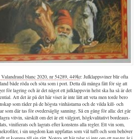
e Valandraud blanc 2020, nr 54289, 449k
r: Julklappsviner blir ofta
land både röda och söta som i port. Detta då många fått för sig att
ger för lagring och är det något ett julklappsvin helst ska ha så är det
ntial. Att det är på det här viset är inte lätt att veta men torde bero
skap som råder på de högsta vinhästarna och de vilda kill- och
gar som där tas för ovedersäglig sanning. Så en gång för alla: det går
lagra vitvin, särskilt om det är ett välgjort, högkvalitativt bordeaux-
ts, vinifierats och lagrats efter konstens alla regler. Ett vin som,
 nekrofiler, i sin ungdom kan uppfattas som väl tufft och som behöver
fullt ut komma till sin rätt. Notera att här talar vi inte om ett par-tre år i