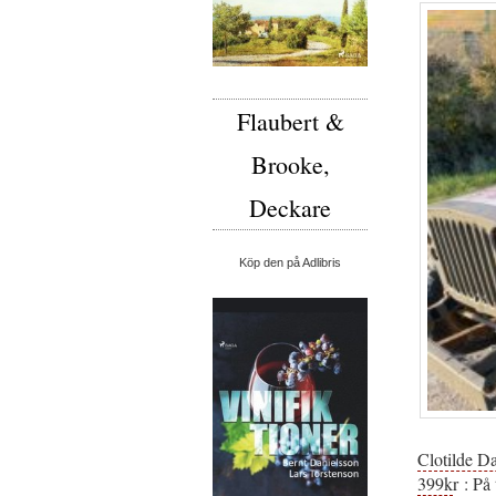
Flaubert &
Brooke,
Deckare
Köp den på Adlibris
Clotilde D
399k
r : På