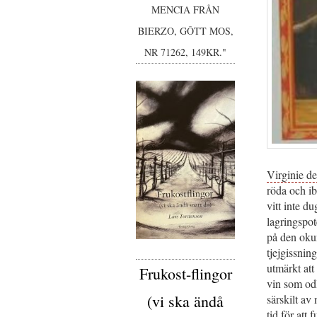
MENCIA FRÅN
BIERZO, GÔTT MOS,
NR 71262, 149KR."
Virginie d
röda och ib
vitt inte du
lagringspote
på den okun
tjejgissnin
utmärkt att 
Frukost-flingor
vin som odla
(vi ska ändå
särskilt av
tid för att 