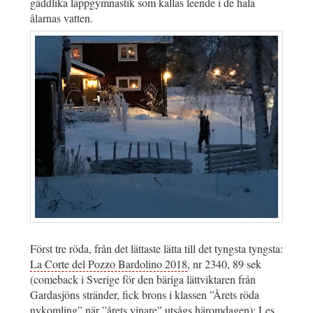
gäddlika läppgymnastik som kallas leende i de hala
ålarnas vatten.
Först tre röda, från det lättaste lätta till det tyngsta tyngsta:
La Corte del Pozzo Bardolino 2018
, nr 2340, 89 sek
(comeback i Sverige för den bäriga lättviktaren från
Gardasjöns stränder, fick brons i klassen ”Årets röda
nykomling” när ”årets vinare” utsågs häromdagen);
Les