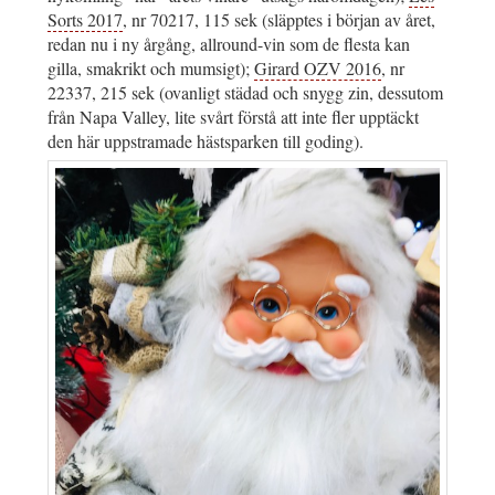
Sorts 2017
, nr 70217, 115 sek (släpptes i början av året,
redan nu i ny årgång, allround-vin som de flesta kan
gilla, smakrikt och mumsigt);
Girard OZV 2016
, nr
22337, 215 sek (ovanligt städad och snygg zin, dessutom
från Napa Valley, lite svårt förstå att inte fler upptäckt
den här uppstramade hästsparken till goding).