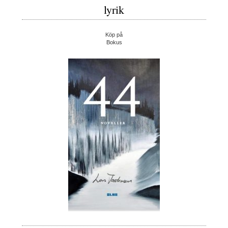
lyrik
Köp på
Bokus