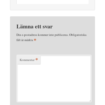
Lämna ett svar
Din e-postadress kommer inte publiceras.
Obligatoriska
*
fält är märkta
*
Kommentar