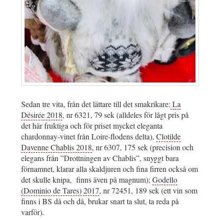
Sedan tre vita, från det lättare till det smakrikare:
La
Désirée 2018
, nr 6321, 79 sek (alldeles för lågt pris på
det här fruktiga och för priset mycket eleganta
chardonnay-vinet från Loire-flodens delta),
Clotilde
Davenne Chablis 2018
, nr 6307, 175 sek (precision och
elegans från ”Drottningen av Chablis”, snyggt bara
förnamnet, klarar alla skaldjuren och fina firren också om
det skulle knipa, finns även på magnum);
Godello
(Dominio de Tares) 2017
, nr 72451, 189 sek (ett vin som
finns i BS då och då, brukar snart ta slut, ta reda på
varför).