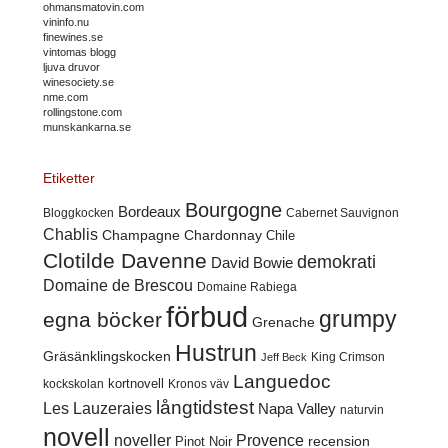
ohmansmatovin.com
vininfo.nu
finewines.se
vintomas blogg
ljuva druvor
winesociety.se
nme.com
rollingstone.com
munskankarna.se
Etiketter
Bourgogne
Bordeaux
Cabernet Sauvignon
Bloggkocken
Chablis
Champagne
Chardonnay
Chile
Clotilde Davenne
demokrati
David Bowie
Domaine de Brescou
Domaine Rabiega
förbud
grumpy
egna böcker
Grenache
Hustrun
Gräsänklingskocken
King Crimson
Jeff Beck
Languedoc
kortnovell
kockskolan
Kronos väv
långtidstest
Les Lauzeraies
Napa Valley
naturvin
novell
noveller
Provence
recension
Pinot Noir