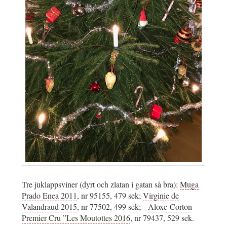
Tre juklappsviner (dyrt och zlatan i gatan så bra):
Muga
Prado Enea 2011
, nr 95155, 479 sek;
Virginie de
Valandraud 2015
, nr 77502, 499 sek;
Aloxe-Corton
Premier Cru ”Les Moutottes 2016
, nr 79437, 529 sek.