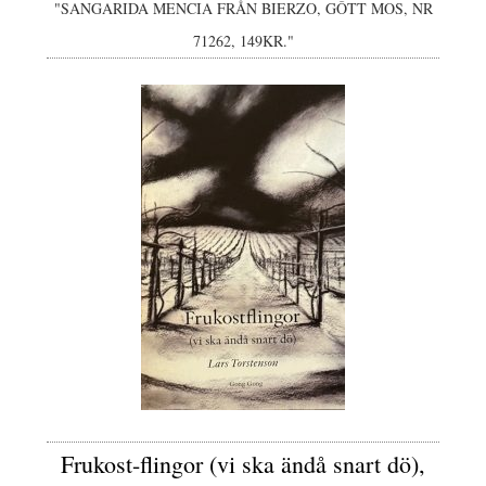
"SANGARIDA MENCIA FRÅN BIERZO, GÔTT MOS, NR
71262, 149KR."
Frukost-flingor (vi ska ändå snart dö),