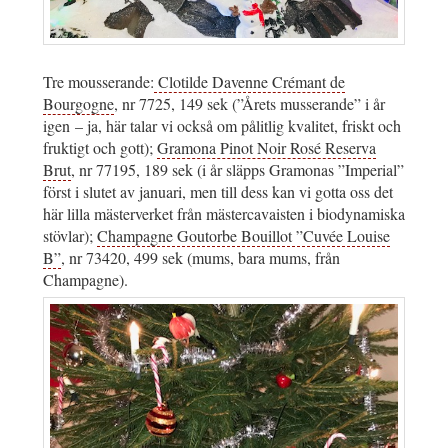
Tre mousserande:
Clotilde Davenne Crémant de
Bourgogne
, nr 7725, 149 sek (”Årets musserande” i år
igen – ja, här talar vi också om pålitlig kvalitet, friskt och
fruktigt och gott);
Gramona Pinot Noir Rosé Reserva
Brut
, nr 77195, 189 sek (i år släpps Gramonas ”Imperial”
först i slutet av januari, men till dess kan vi gotta oss det
här lilla mästerverket från mästercavaisten i biodynamiska
stövlar);
Champagne Goutorbe Bouillot ”Cuvée Louise
B”
, nr 73420, 499 sek (mums, bara mums, från
Champagne).