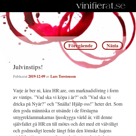
Inläggsnavigering
Föregående
Nästa
Julvinstips!
Publicerat
2019-12-09
av
Lars Torstenson
Varje år ber ni, kära HR:are, om marknadsföring i form
av vintips. ”Vad ska vi köpa i år?” och ”Vad ska vi
dricka på Nyår?” och ”Snälla! Hjälp oss!” heter det. Som
den goda människa er utsände i de förslagna
smygreklammakarnas ljusskygga värld är, vill denne
självfallet gå HR:en till mötes och det med ett välvilligt
och godmodigt leende långt från den lömske hajens