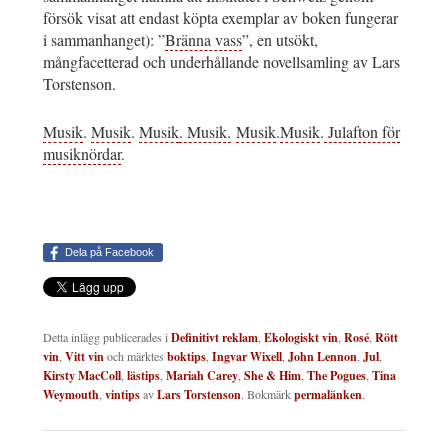
försök visat att endast köpta exemplar av boken fungerar
i sammanhanget): ”
Bränna vass
”, en utsökt,
mångfacetterad och underhållande novellsamling av Lars
Torstenson.
Musik
.
Musik
.
Musik
. Musik.
Musik
.
Musik
.
Julafton för
musiknördar
.
Dela på Facebook
Detta inlägg publicerades i
Definitivt reklam
,
Ekologiskt vin
,
Rosé
,
Rött
vin
,
Vitt vin
och märktes
boktips
,
Ingvar Wixell
,
John Lennon
,
Jul
,
Kirsty MacColl
,
lästips
,
Mariah Carey
,
She & Him
,
The Pogues
,
Tina
Weymouth
,
vintips
av
Lars Torstenson
. Bokmärk
permalänken
.