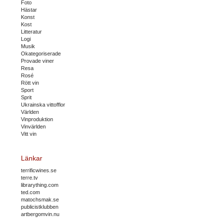
Foto
Hästar
Konst
Kost
Litteratur
Logi
Musik
Okategoriserade
Provade viner
Resa
Rosé
Rött vin
Sport
Sprit
Ukrainska vittofflor
Världen
Vinproduktion
Vinvärlden
Vitt vin
Länkar
terrificwines.se
terre.tv
librarything.com
ted.com
matochsmak.se
publicistklubben
artbergomvin.nu