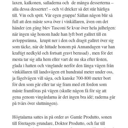
laxen, kalkonen, salladerna och de många desserterna –
alla dessa desserter! – och vi dricker så det står härliga
till. Vin och sprit. Vår egen grappa! Sällan någon blir så
full att den måste sova över i vinkällaren, även om det
händer (en gång blev Tasconi Sr kvar över hela julhelgen:
när ingen såg honom hade han lyft bort gallret till en
avloppsränna, krupit ner i den och dragit gallret över sig
som täcke, när de hittade honom på Annandagen var han
kraftigt nedkyld och fortsatt gravt berusad) , men för det
mesta tar sig alla hem eller vart de nu ska efter festen,
glada i hatten och vinglande nerför den långa vägen från
vinkällaren till landsvägen ett hundratal meter under oss,
ja fågelvägen vill säga, och kanske 700-800 meter bort
för den som går eller tar sig fram med ett fordon som
måste framföras på vägen (skulle någon få för sig att
gena genom vingårdarna är det ingen bra idé; raderna går
på tvärs över sluttningen).
Högtalarna sattes in på order av Gamle Produtto, sonen
till företagets grundare, Doktor Produtto, och far till