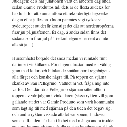
Juldagen; dels har julaftonen varit en arbetsfri dag ända
sedan Gamle Produttos tid, dels är de flesta alldeles för
bakfulla för att kunna utföra ett rekorderligt dagsverke
dagen efter julfesten. (Inom parentes sagt tycker vi
sydeuropéer att det är konstigt det där att nordeuropéerna
firar jul på julaftonen, fel dag, å andra sidan finns det
sådana som firar jul på Trettonhelgen eller rent av inte
alls så ja…)
Hursomhelst började det snöa medan vi rumlade runt
därinne i vinkällaren. För dagen utrustad med en väldig
gran med kulor och blinkande smålampor i regnbågens
alla färger och kanske några till. På toppen en stjärna
skänkt av San Pellegrino. Vattnet ni vet, fråga mig inte
varför. Den där röda Pellegrino-stjärnan sitter alltid i
toppen av vår julgran i vinkällaren (vissa rykten vill göra
gällande att det var Gamle Produtto som varit kommunist
som lagt sig till med stjärnan på den tiden det begav sig,
och andra rykten viskade att det var sonen, Ludovici,
som skaffat den när han i likhet med många andra trodde
att euro-kommunisterna skulle ta över kontinenten, då på