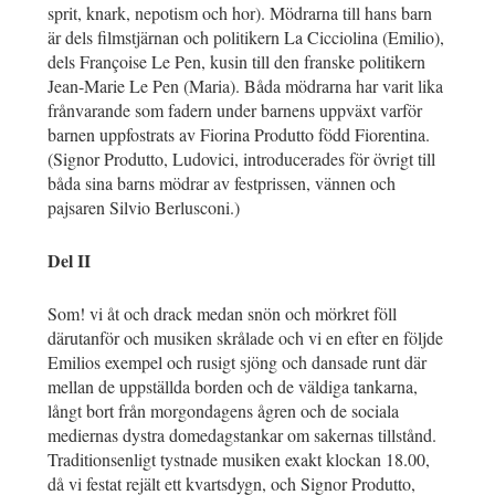
sprit, knark, nepotism och hor). Mödrarna till hans barn
är dels filmstjärnan och politikern La Cicciolina (Emilio),
dels Françoise Le Pen, kusin till den franske politikern
Jean-Marie Le Pen (Maria). Båda mödrarna har varit lika
frånvarande som fadern under barnens uppväxt varför
barnen uppfostrats av Fiorina Produtto född Fiorentina.
(Signor Produtto, Ludovici, introducerades för övrigt till
båda sina barns mödrar av festprissen, vännen och
pajsaren Silvio Berlusconi.)
Del II
Som! vi åt och drack medan snön och mörkret föll
därutanför och musiken skrålade och vi en efter en följde
Emilios exempel och rusigt sjöng och dansade runt där
mellan de uppställda borden och de väldiga tankarna,
långt bort från morgondagens ågren och de sociala
mediernas dystra domedagstankar om sakernas tillstånd.
Traditionsenligt tystnade musiken exakt klockan 18.00,
då vi festat rejält ett kvartsdygn, och Signor Produtto,