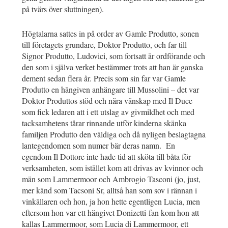
på tvärs över sluttningen).
Högtalarna sattes in på order av Gamle Produtto, sonen
till företagets grundare, Doktor Produtto, och far till
Signor Produtto, Ludovici, som fortsatt är ordförande och
den som i själva verket bestämmer trots att han är ganska
dement sedan flera år. Precis som sin far var Gamle
Produtto en hängiven anhängare till Mussolini – det var
Doktor Produttos stöd och nära vänskap med Il Duce
som fick ledaren att i ett utslag av givmildhet och med
tacksamhetens tårar rinnande utför kinderna skänka
familjen Produtto den väldiga och då nyligen beslagtagna
lantegendomen som numer bär deras namn. En
egendom Il Dottore inte hade tid att sköta till båta för
verksamheten, som istället kom att drivas av kvinnor och
män som Lammermoor och Ambrogio Tasconi (jo, just,
mer känd som Tacsoni Sr, alltså han som sov i rännan i
vinkällaren och hon, ja hon hette egentligen Lucia, men
eftersom hon var ett hängivet Donizetti-fan kom hon att
kallas Lammermoor, som Lucia di Lammermoor, ett