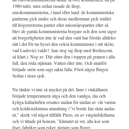
1980-talet, men sedan rasade de ihop,
eurokommunisterna, i land efter land: de kommunistiska
partierna gick under och deras medlemmar gick istället
till högerextrema partier eller missnöjespartier eller så
blev de gamla kommunisterna borgare och den som säger
att borgerligheten inte är vad den varit har förstås alldeles
rätt i det för nu hyser den också kommunister i sitt sköte,
vad Ludovici valde?, han slog sig ihop med Berlusconi,
så klart.). Nog av. Där sitter den i toppen på granen i alla
fall, den röda stjärnan. Vatten eller inte. Och utanför
började snön som sagt sakta falla. Först några flingor.
Sedan i stora sjok.
Nu tänkte vi inte så mycket på det. Inne i vinkällaren
började temperaturen stiga och den vanliga, råa och
kyliga källarluften ersattes undan för undan av vår varma
och koldioxidstinna utandning (”vi borde fan sluta andas
ut,” skrek vid något tillfälle Piero, en av vingårdskillarna
och vi tittade på honom, ”klimatet ni vet, alla kor som
fiser, fabriker som ryker, turister som flyger,