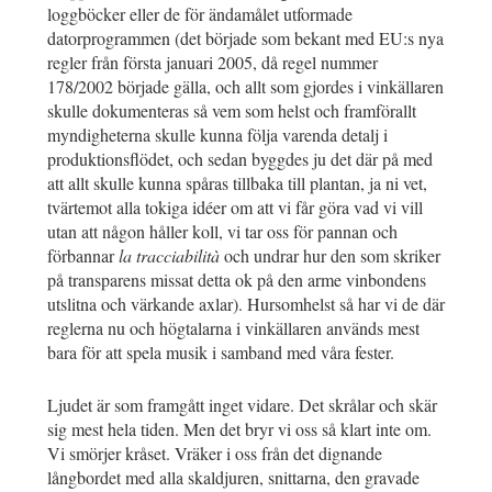
loggböcker eller de för ändamålet utformade
datorprogrammen (det började som bekant med EU:s nya
regler från första januari 2005, då regel nummer
178/2002 började gälla, och allt som gjordes i vinkällaren
skulle dokumenteras så vem som helst och framförallt
myndigheterna skulle kunna följa varenda detalj i
produktionsflödet, och sedan byggdes ju det där på med
att allt skulle kunna spåras tillbaka till plantan, ja ni vet,
tvärtemot alla tokiga idéer om att vi får göra vad vi vill
utan att någon håller koll, vi tar oss för pannan och
förbannar
la tracciabilità
och undrar hur den som skriker
på transparens missat detta ok på den arme vinbondens
utslitna och värkande axlar). Hursomhelst så har vi de där
reglerna nu och högtalarna i vinkällaren används mest
bara för att spela musik i samband med våra fester.
Ljudet är som framgått inget vidare. Det skrålar och skär
sig mest hela tiden. Men det bryr vi oss så klart inte om.
Vi smörjer kråset. Vräker i oss från det dignande
långbordet med alla skaldjuren, snittarna, den gravade