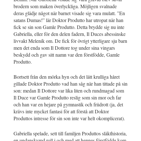
brodern som maken överlyckliga. Möjligen svalnade
deras glädje något när barnet visade sig vara mulatt. ”En
satans Dumas!” lär Doktor Produtto har utropat när han
fick se sin son Gamle Produtto. Detta brydde sig nu inte
Gabriella, eller för den delen fadern, Il Duces abessinske
livvakt Melenik om. De fick för övrigt ytterligare sju barn
men det enda som Il Dottore tog under sina vingars
beskydd och gav sitt namn var den förstfödde, Gamle
Produtto.
Bortsett från den mörka hyn och det lätt krulliga håret
gillade Doktor Produtto vad han såg när han tittade på sin
son: medan Il Dottore var lika liten och rundmagad som
Il Duce var Gamle Produtto reslig som sin mor och far
och han var en hejare på gymnastik och friidrott (ja, det
krävs inte mycket fantasi för att förstå att Doktor
Produttos intresse för sin son inte var helt okomplicerat).
Gabriella spelade, sett till familjen Produttos släkthistoria,
en undanskymd roll i och med att hennes förstfödde kom