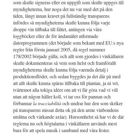
som skulle signeras eller en uppgift som skulle uppges till
myndigheterna, hur noga det nu var med det på den
tiden, långt innan kravet på fullständig transparens
infördes så myndigheterna skulle kunna följa varje
droppe vin tillbaka till fältet, antingen via våra
loggböcker eller de för ändamålet utformade
datorprogrammen (det började som bekant med EU:s nya
regler från första januari 2005, då regel nummer
178/2002 började gälla, och allt som gjordes i vinkällaren
skulle dokumenteras så vem som helst och framförallt
myndigheterna skulle kunna följa varenda detalj i
produktionsflödet, och sedan byggdes ju det där på med
att allt skulle kunna spåras tillbaka till plantan, ja ni vet,
tvärtemot alla tokiga idéer om att vi får göra vad vi vill
utan att någon håller koll, vi tar oss för pannan och
förbannar
la tracciabilità
och undrar hur den som skriker
på transparens missat detta ok på den arme vinbondens
utslitna och värkande axlar). Hursomhelst så har vi de där
reglerna nu och högtalarna i vinkällaren används mest
bara för att spela musik i samband med våra fester.