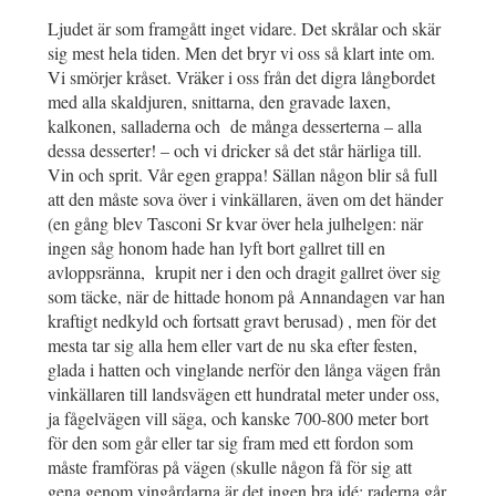
Ljudet är som framgått inget vidare. Det skrålar och skär
sig mest hela tiden. Men det bryr vi oss så klart inte om.
Vi smörjer kråset. Vräker i oss från det digra långbordet
med alla skaldjuren, snittarna, den gravade laxen,
kalkonen, salladerna och de många desserterna – alla
dessa desserter! – och vi dricker så det står härliga till.
Vin och sprit. Vår egen grappa! Sällan någon blir så full
att den måste sova över i vinkällaren, även om det händer
(en gång blev Tasconi Sr kvar över hela julhelgen: när
ingen såg honom hade han lyft bort gallret till en
avloppsränna, krupit ner i den och dragit gallret över sig
som täcke, när de hittade honom på Annandagen var han
kraftigt nedkyld och fortsatt gravt berusad) , men för det
mesta tar sig alla hem eller vart de nu ska efter festen,
glada i hatten och vinglande nerför den långa vägen från
vinkällaren till landsvägen ett hundratal meter under oss,
ja fågelvägen vill säga, och kanske 700-800 meter bort
för den som går eller tar sig fram med ett fordon som
måste framföras på vägen (skulle någon få för sig att
gena genom vingårdarna är det ingen bra idé; raderna går