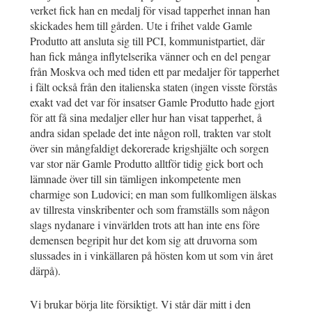
verket fick han en medalj för visad tapperhet innan han
skickades hem till gården. Ute i frihet valde Gamle
Produtto att ansluta sig till PCI, kommunistpartiet, där
han fick många inflytelserika vänner och en del pengar
från Moskva och med tiden ett par medaljer för tapperhet
i fält också från den italienska staten (ingen visste förstås
exakt vad det var för insatser Gamle Produtto hade gjort
för att få sina medaljer eller hur han visat tapperhet, å
andra sidan spelade det inte någon roll, trakten var stolt
över sin mångfaldigt dekorerade krigshjälte och sorgen
var stor när Gamle Produtto alltför tidig gick bort och
lämnade över till sin tämligen inkompetente men
charmige son Ludovici; en man som fullkomligen älskas
av tillresta vinskribenter och som framställs som någon
slags nydanare i vinvärlden trots att han inte ens före
demensen begripit hur det kom sig att druvorna som
slussades in i vinkällaren på hösten kom ut som vin året
därpå).
Vi brukar börja lite försiktigt. Vi står där mitt i den