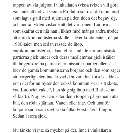
toppen av vår julgran i vinkällaren (vissa rykten vill göra
gällande att det var Gamle Produtto som varit kommunist
som lagt sig till med stjärnan på den tiden det begav sig,
och andra rykten viskade att det var sonen, Ludovici,
som skaffat den när han i likhet med många andra trodde
att euro-kommunisterna skulle ta över kontinenten, då på
1980-talet, men sedan rasade de ihop,
eurokommunisterna, i land efter land: de kommunistiska
partierna gick under och deras medlemmar gick istället
till högerextrema partier eller missnöjespartier eller så
blev de gamla kommunisterna borgare och den som säger
att borgerligheten inte är vad den varit har förstås alldeles
rätt i det för nu hyser den också kommunister i sitt sköte,
vad Ludovici valde?, han slog sig ihop med Berlusconi,
så klart.). Nog av. Där sitter den i toppen på granen i alla
fall, den röda stjärnan. Vatten eller inte. Och utanför
började snön som sagt sakta falla. Först några flingor.
Sedan i stora sjok.
Nu tänkte vi inte så mycket på det. Inne i vinkällaren