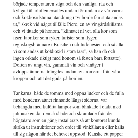
började temperaturen stiga och den vanliga, råa och
kyliga källarluften ersattes undan för undan av vår varma
och koldioxidstinna utandning (”vi borde fan sluta andas
ut,” skrek vid något tillfälle Piero, en av vingårdskillarna
och vi tittade på honom, ”klimatet ni vet, alla kor som
fiser, fabriker som ryker, turister som flyger,
regnskogsbrännare i Brasilien och Indonesien och så alla
vi som andas ut koldioxid i stora lass”, sa han då och
ingen orkade riktigt med honom så festen bara fortsatte).
Doften av ungt vin, gammalt vin och vinäger i
avloppsrännorna trängdes undan av aromerna från våra
kroppar och allt det goda på borden.
Tankarna, både de tomma med öppna luckor och de fulla
med kondensvattnet rinnande längst sidorna, var
behängda med kulörta lampor som blinkade i otakt med
julmusiken där den skrålade och skramlade från de
högtalare som en gång installerats så att kontoret kunde
skrika ut instruktioner och order till vinkällaren eller kalla
till sig någon när det behovet uppstod. Kanske ett papper