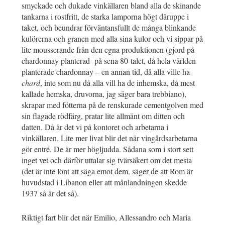
smyckade och dukade vinkällaren bland alla de skinande
tankarna i rostfritt, de starka lamporna högt däruppe i
taket, och beundrar förväntansfullt de många blinkande
kulörerna och granen med alla sina kulor och vi sippar på
lite mousserande från den egna produktionen (gjord på
chardonnay planterad på sena 80-talet, då hela världen
planterade chardonnay – en annan tid, då alla ville ha
chard
, inte som nu då alla vill ha de inhemska, då mest
kallade hemska, druvorna, jag säger bara trebbiano),
skrapar med fötterna på de renskurade cementgolven med
sin flagade rödfärg, pratar lite allmänt om ditten och
datten. Då är det vi på kontoret och arbetarna i
vinkällaren. Lite mer livat blir det när vingårdsarbetarna
gör entré. De är mer högljudda. Sådana som i stort sett
inget vet och därför uttalar sig tvärsäkert om det mesta
(det är inte lönt att säga emot dem, säger de att Rom är
huvudstad i Libanon eller att månlandningen skedde
1937 så är det så).
Riktigt fart blir det när Emilio, Allessandro och Maria