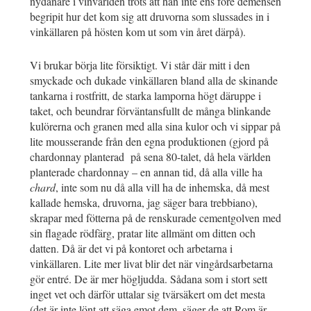
nydanare i vinvärlden trots att han inte ens före demensen
begripit hur det kom sig att druvorna som slussades in i
vinkällaren på hösten kom ut som vin året därpå).
Vi brukar börja lite försiktigt. Vi står där mitt i den
smyckade och dukade vinkällaren bland alla de skinande
tankarna i rostfritt, de starka lamporna högt däruppe i
taket, och beundrar förväntansfullt de många blinkande
kulörerna och granen med alla sina kulor och vi sippar på
lite mousserande från den egna produktionen (gjord på
chardonnay planterad på sena 80-talet, då hela världen
planterade chardonnay – en annan tid, då alla ville ha
chard
, inte som nu då alla vill ha de inhemska, då mest
kallade hemska, druvorna, jag säger bara trebbiano),
skrapar med fötterna på de renskurade cementgolven med
sin flagade rödfärg, pratar lite allmänt om ditten och
datten. Då är det vi på kontoret och arbetarna i
vinkällaren. Lite mer livat blir det när vingårdsarbetarna
gör entré. De är mer högljudda. Sådana som i stort sett
inget vet och därför uttalar sig tvärsäkert om det mesta
(det är inte lönt att säga emot dem, säger de att Rom är