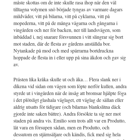
måste skottas om de inte skulle rasa ihop när den väl
tilltagna volymen snö började tyngas av varmare dagars
mildväder, vitt på bilarna, vitt på cyklarna, vitt på
mopederna, vitt på de många vägarna och gångarna i
vingården och ner för backen, ner till landsvägen, som
inbäddad i, nej snarare försvunnen i vitt slingrar sig bort
mot staden, där de flesta av gårdens anställda bor.
Nytankade på mod och med spärrarna bortdruckna
hoppade de flesta in i eller upp på sina åkdon och gav sig
av.
Prästen lika kråka skulle ut och åka… Flera slank ner i
dikena vid sidan om vägen som löpte nerför kullen, andra
styrde ut i vingården när de insåg att bromsar hjälpte föga
i det plötsligt glashala väglaget, ett väglag de sällan eller
aldrig utsatts för tidigare (och bilarnas blankslitna däck
gjorde inte saken bättre). Andra försökte ta sig ner mot
staden på andra vis. Emilio som trots allt var en Produtto,
låt vara en försupen sådan, men en Produtto, och
dessutom en stjärnsäljare och kändis, fick med sig hela