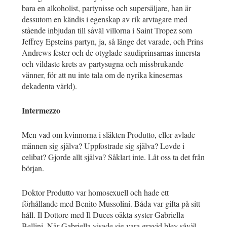
bara en alkoholist, partynisse och supersäljare, han är
dessutom en kändis i egenskap av rik arvtagare med
stående inbjudan till såväl villorna i Saint Tropez som
Jeffrey Epsteins partyn, ja, så länge det varade, och Prins
Andrews fester och de otyglade saudiprinsarnas innersta
och vildaste krets av partysugna och missbrukande
vänner, för att nu inte tala om de nyrika kinesernas
dekadenta värld).
Intermezzo
Men vad om kvinnorna i släkten Produtto, eller avlade
männen sig själva? Uppfostrade sig själva? Levde i
celibat? Gjorde allt själva? Såklart inte. Låt oss ta det från
början.
Doktor Produtto var homosexuell och hade ett
förhållande med Benito Mussolini. Båda var gifta på sitt
håll. Il Dottore med Il Duces oäkta syster Gabriella
Bellini. När Gabriella visade sig vara gravid blev såväl