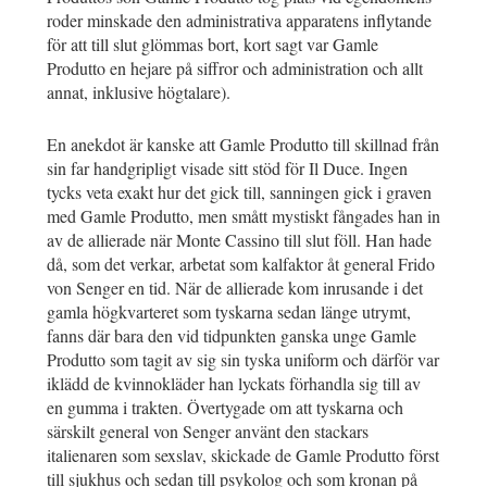
roder minskade den administrativa apparatens inflytande
för att till slut glömmas bort, kort sagt var Gamle
Produtto en hejare på siffror och administration och allt
annat, inklusive högtalare).
En anekdot är kanske att Gamle Produtto till skillnad från
sin far handgripligt visade sitt stöd för Il Duce. Ingen
tycks veta exakt hur det gick till, sanningen gick i graven
med Gamle Produtto, men smått mystiskt fångades han in
av de allierade när Monte Cassino till slut föll. Han hade
då, som det verkar, arbetat som kalfaktor åt general Frido
von Senger en tid. När de allierade kom inrusande i det
gamla högkvarteret som tyskarna sedan länge utrymt,
fanns där bara den vid tidpunkten ganska unge Gamle
Produtto som tagit av sig sin tyska uniform och därför var
iklädd de kvinnokläder han lyckats förhandla sig till av
en gumma i trakten. Övertygade om att tyskarna och
särskilt general von Senger använt den stackars
italienaren som sexslav, skickade de Gamle Produtto först
till sjukhus och sedan till psykolog och som kronan på