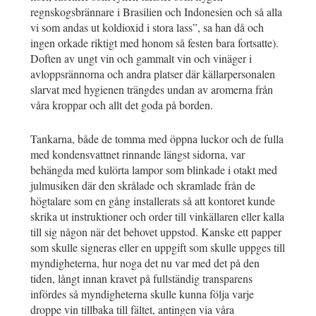
regnskogsbrännare i Brasilien och Indonesien och så alla
vi som andas ut koldioxid i stora lass”, sa han då och
ingen orkade riktigt med honom så festen bara fortsatte).
Doften av ungt vin och gammalt vin och vinäger i
avloppsrännorna och andra platser där källarpersonalen
slarvat med hygienen trängdes undan av aromerna från
våra kroppar och allt det goda på borden.
Tankarna, både de tomma med öppna luckor och de fulla
med kondensvattnet rinnande längst sidorna, var
behängda med kulörta lampor som blinkade i otakt med
julmusiken där den skrålade och skramlade från de
högtalare som en gång installerats så att kontoret kunde
skrika ut instruktioner och order till vinkällaren eller kalla
till sig någon när det behovet uppstod. Kanske ett papper
som skulle signeras eller en uppgift som skulle uppges till
myndigheterna, hur noga det nu var med det på den
tiden, långt innan kravet på fullständig transparens
infördes så myndigheterna skulle kunna följa varje
droppe vin tillbaka till fältet, antingen via våra