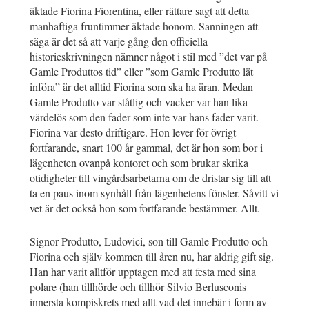
äktade Fiorina Fiorentina, eller rättare sagt att detta
manhaftiga fruntimmer äktade honom. Sanningen att
säga är det så att varje gång den officiella
historieskrivningen nämner något i stil med ”det var på
Gamle Produttos tid” eller ”som Gamle Produtto lät
införa” är det alltid Fiorina som ska ha äran. Medan
Gamle Produtto var ståtlig och vacker var han lika
värdelös som den fader som inte var hans fader varit.
Fiorina var desto driftigare. Hon lever för övrigt
fortfarande, snart 100 år gammal, det är hon som bor i
lägenheten ovanpå kontoret och som brukar skrika
otidigheter till vingårdsarbetarna om de dristar sig till att
ta en paus inom synhåll från lägenhetens fönster. Såvitt vi
vet är det också hon som fortfarande bestämmer. Allt.
Signor Produtto, Ludovici, son till Gamle Produtto och
Fiorina och själv kommen till åren nu, har aldrig gift sig.
Han har varit alltför upptagen med att festa med sina
polare (han tillhörde och tillhör Silvio Berlusconis
innersta kompiskrets med allt vad det innebär i form av