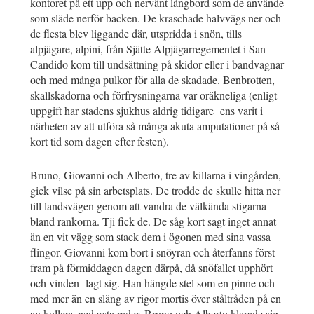
kontoret på ett upp och nervänt långbord som de använde
som släde nerför backen. De kraschade halvvägs ner och
de flesta blev liggande där, utspridda i snön, tills
alpjägare, alpini, från Sjätte Alpjägarregementet i San
Candido kom till undsättning på skidor eller i bandvagnar
och med många pulkor för alla de skadade. Benbrotten,
skallskadorna och förfrysningarna var oräkneliga (enligt
uppgift har stadens sjukhus aldrig tidigare ens varit i
närheten av att utföra så många akuta amputationer på så
kort tid som dagen efter festen).
Bruno, Giovanni och Alberto, tre av killarna i vingården,
gick vilse på sin arbetsplats. De trodde de skulle hitta ner
till landsvägen genom att vandra de välkända stigarna
bland rankorna. Tji fick de. De såg kort sagt inget annat
än en vit vägg som stack dem i ögonen med sina vassa
flingor. Giovanni kom bort i snöyran och återfanns först
fram på förmiddagen dagen därpå, då snöfallet upphört
och vinden lagt sig. Han hängde stel som en pinne och
med mer än en släng av rigor mortis över ståltråden på en
av kullens nedersta rader. Bruno och Alberto klarade sig