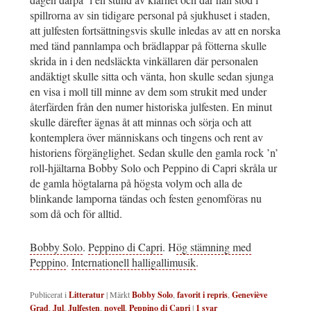
spillrorna av sin tidigare personal på sjukhuset i staden,
att julfesten fortsättningsvis skulle inledas av att en norska
med tänd pannlampa och brädlappar på fötterna skulle
skrida in i den nedsläckta vinkällaren där personalen
andäktigt skulle sitta och vänta, hon skulle sedan sjunga
en visa i moll till minne av dem som strukit med under
återfärden från den numer historiska julfesten. En minut
skulle därefter ägnas åt att minnas och sörja och att
kontemplera över människans och tingens och rent av
historiens förgänglighet. Sedan skulle den gamla rock ’n’
roll-hjältarna Bobby Solo och Peppino di Capri skråla ur
de gamla högtalarna på högsta volym och alla de
blinkande lamporna tändas och festen genomföras nu
som då och för alltid.
Bobby Solo
.
Peppino di Capri
. H
ög stämning med
Peppino
.
Internationell halligallimusik
.
Publicerat i
Litteratur
|
Märkt
Bobby Solo
,
favorit i repris
,
Geneviève
Grad
,
Jul
,
Julfesten
,
novell
,
Peppino di Capri
|
1
svar