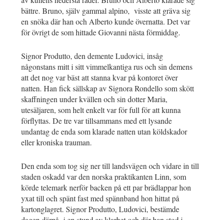
bättre. Bruno, själv gammal alpino, visste att gräva sig
en snöka där han och Alberto kunde övernatta. Det var
för övrigt de som hittade Giovanni nästa förmiddag.
Signor Produtto, den demente Ludovici, insåg
någonstans mitt i sitt vimmelkantiga rus och sin demens
att det nog var bäst att stanna kvar på kontoret över
natten. Han fick sällskap av Signora Rondello som skött
skaffningen under kvällen och sin dotter Maria,
utesäljaren, som helt enkelt var för full för att kunna
förflyttas. De tre var tillsammans med ett lysande
undantag de enda som klarade natten utan köldskador
eller kroniska trauman.
Den enda som tog sig ner till landsvägen och vidare in till
staden oskadd var den norska praktikanten Linn, som
körde telemark nerför backen på ett par brädlappar hon
yxat till och spänt fast med spännband hon hittat på
kartonglagret. Signor Produtto, Ludovici, bestämde
dagen därpå i en stund av klarhet och där han stod i