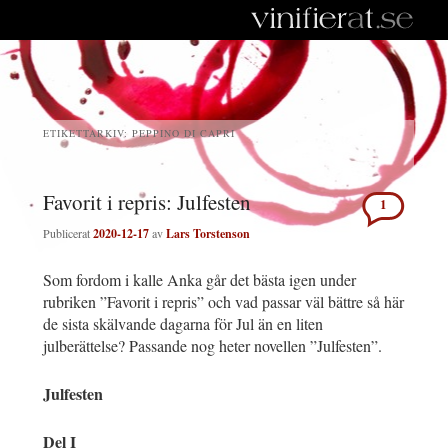
ETIKETTARKIV:
PEPPINO DI CAPRI
Favorit i repris: Julfesten
1
Publicerat
2020-12-17
av
Lars Torstenson
Som fordom i kalle Anka går det bästa igen under
rubriken ”Favorit i repris” och vad passar väl bättre så här
de sista skälvande dagarna för Jul än en liten
julberättelse? Passande nog heter novellen ”Julfesten”.
Julfesten
Del I