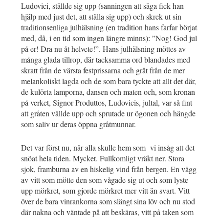
Ludovici, ställde sig upp (sanningen att säga fick han
hjälp med just det, att ställa sig upp) och skrek ut sin
traditionsenliga julhälsning (en tradition hans farfar börjat
med, då, i en tid som ingen längre minns): ”Nog! God jul
på er! Dra nu åt helvete!”. Hans julhälsning möttes av
många glada tillrop, där tacksamma ord blandades med
skratt från de värsta festprissarna och gråt från de mer
melankoliskt lagda och de som bara tyckte att allt det där,
de kulörta lamporna, dansen och maten och, som kronan
på verket, Signor Produttos, Ludovicis, jultal, var så fint
att gråten vällde upp och sprutade ur ögonen och hängde
som saliv ur deras öppna gråtmunnar.
Det var först nu, när alla skulle hem som vi insåg att det
snöat hela tiden. Mycket. Fullkomligt vräkt ner. Stora
sjok, framburna av en hiskelig vind från bergen. En vägg
av vitt som mötte den som vågade sig ut och som lyste
upp mörkret, som gjorde mörkret mer vitt än svart. Vitt
över de bara vinrankorna som slängt sina löv och nu stod
där nakna och väntade på att beskäras, vitt på taken som