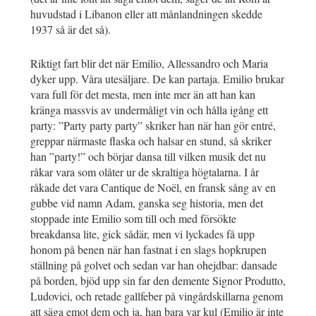
huvudstad i Libanon eller att månlandningen skedde
1937 så är det så).
Riktigt fart blir det när Emilio, Allessandro och Maria
dyker upp. Våra utesäljare. De kan partaja. Emilio brukar
vara full för det mesta, men inte mer än att han kan
kränga massvis av undermåligt vin och hålla igång ett
party: ”Party party party” skriker han när han gör entré,
greppar närmaste flaska och halsar en stund, så skriker
han ”party!” och börjar dansa till vilken musik det nu
råkar vara som olåter ur de skraltiga högtalarna. I år
råkade det vara Cantique de Noël, en fransk sång av en
gubbe vid namn Adam, ganska seg historia, men det
stoppade inte Emilio som till och med försökte
breakdansa lite, gick sådär, men vi lyckades få upp
honom på benen när han fastnat i en slags hopkrupen
ställning på golvet och sedan var han ohejdbar: dansade
på borden, bjöd upp sin far den demente Signor Produtto,
Ludovici, och retade gallfeber på vingårdskillarna genom
att säga emot dem och ja, han bara var kul (Emilio är inte