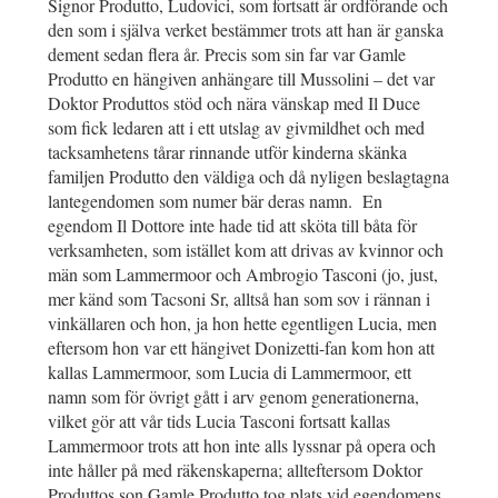
Signor Produtto, Ludovici, som fortsatt är ordförande och
den som i själva verket bestämmer trots att han är ganska
dement sedan flera år. Precis som sin far var Gamle
Produtto en hängiven anhängare till Mussolini – det var
Doktor Produttos stöd och nära vänskap med Il Duce
som fick ledaren att i ett utslag av givmildhet och med
tacksamhetens tårar rinnande utför kinderna skänka
familjen Produtto den väldiga och då nyligen beslagtagna
lantegendomen som numer bär deras namn. En
egendom Il Dottore inte hade tid att sköta till båta för
verksamheten, som istället kom att drivas av kvinnor och
män som Lammermoor och Ambrogio Tasconi (jo, just,
mer känd som Tacsoni Sr, alltså han som sov i rännan i
vinkällaren och hon, ja hon hette egentligen Lucia, men
eftersom hon var ett hängivet Donizetti-fan kom hon att
kallas Lammermoor, som Lucia di Lammermoor, ett
namn som för övrigt gått i arv genom generationerna,
vilket gör att vår tids Lucia Tasconi fortsatt kallas
Lammermoor trots att hon inte alls lyssnar på opera och
inte håller på med räkenskaperna; allteftersom Doktor
Produttos son Gamle Produtto tog plats vid egendomens