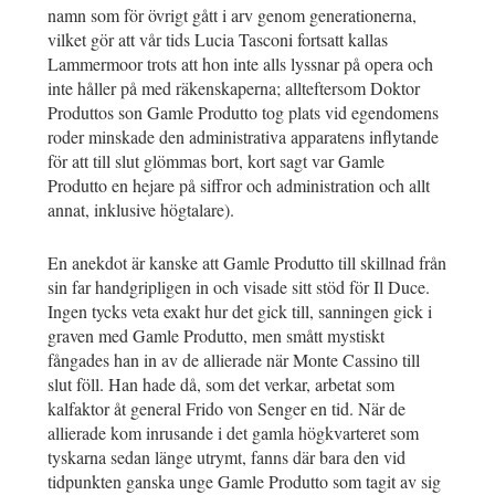
namn som för övrigt gått i arv genom generationerna,
vilket gör att vår tids Lucia Tasconi fortsatt kallas
Lammermoor trots att hon inte alls lyssnar på opera och
inte håller på med räkenskaperna; allteftersom Doktor
Produttos son Gamle Produtto tog plats vid egendomens
roder minskade den administrativa apparatens inflytande
för att till slut glömmas bort, kort sagt var Gamle
Produtto en hejare på siffror och administration och allt
annat, inklusive högtalare).
En anekdot är kanske att Gamle Produtto till skillnad från
sin far handgripligen in och visade sitt stöd för Il Duce.
Ingen tycks veta exakt hur det gick till, sanningen gick i
graven med Gamle Produtto, men smått mystiskt
fångades han in av de allierade när Monte Cassino till
slut föll. Han hade då, som det verkar, arbetat som
kalfaktor åt general Frido von Senger en tid. När de
allierade kom inrusande i det gamla högkvarteret som
tyskarna sedan länge utrymt, fanns där bara den vid
tidpunkten ganska unge Gamle Produtto som tagit av sig