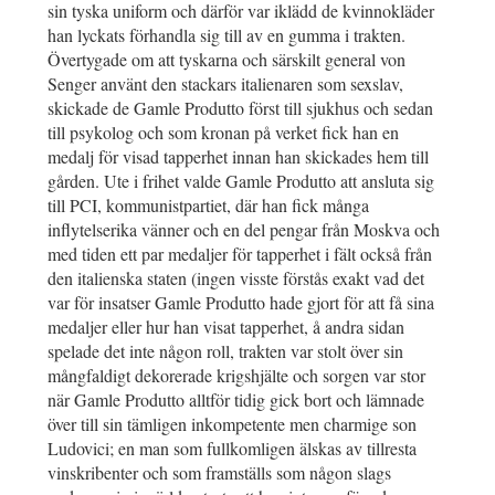
sin tyska uniform och därför var iklädd de kvinnokläder
han lyckats förhandla sig till av en gumma i trakten.
Övertygade om att tyskarna och särskilt general von
Senger använt den stackars italienaren som sexslav,
skickade de Gamle Produtto först till sjukhus och sedan
till psykolog och som kronan på verket fick han en
medalj för visad tapperhet innan han skickades hem till
gården. Ute i frihet valde Gamle Produtto att ansluta sig
till PCI, kommunistpartiet, där han fick många
inflytelserika vänner och en del pengar från Moskva och
med tiden ett par medaljer för tapperhet i fält också från
den italienska staten (ingen visste förstås exakt vad det
var för insatser Gamle Produtto hade gjort för att få sina
medaljer eller hur han visat tapperhet, å andra sidan
spelade det inte någon roll, trakten var stolt över sin
mångfaldigt dekorerade krigshjälte och sorgen var stor
när Gamle Produtto alltför tidig gick bort och lämnade
över till sin tämligen inkompetente men charmige son
Ludovici; en man som fullkomligen älskas av tillresta
vinskribenter och som framställs som någon slags