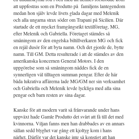
att uppfostras som en Produtto på familjens lantegendom
medan hon själv levde livets glada dagar med Melenik
och alla ungarna strax söder om Trapani på Sicilien. Där
startade de ett mycket framgångsrikt textilföretag, MG,
efter Melenik och Gabriella. Företaget stämdes så
småningom av den engelska biltillverkaren MG och fick
en rejäl dusör för att byta namn. Och det gjorde de, bytte
namn. Till GM. Detta resulterade i att de stämdes av den
amerikanska koncernen General Motors. I den
uppgörelse som så småningom nåddes fick de en
synnerligen väl tilltagen summan pengar. Efter de här
båda lukrativa affärerna lade MG/GM ner sin verksamhet
och Gabriella och Melenik levde lyckliga med alla sina
pengar och barn resten av sina dagar.
Kanske för att modern varit så frånvarande under hans
uppväxt hade Gamle Produtto det svårt att få till det med
kvinnorna. Viljan fanns men han drabbades av en annars
sällan sedd blyghet var gång ett kjoltyg kom i hans
närhet. Därför var det kanske inte så konstigt att han