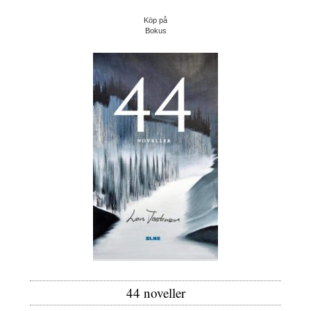
Köp på
Bokus
44 noveller