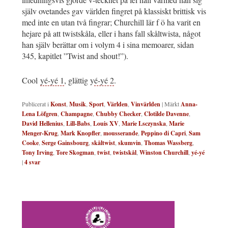
själv ovetandes gav världen fingret på klassiskt brittisk vis
med inte en utan två fingrar; Churchill lär f ö ha varit en
hejare på att twistskåla, eller i hans fall skåltwista, något
han själv berättar om i volym 4 i sina memoarer, sidan
345, kapitlet ”Twist and shout!”).
Cool
yé-yé 1
, glättig y
é-yé 2
.
Publicerat i
Konst
,
Musik
,
Sport
,
Världen
,
Vinvärlden
|
Märkt
Anna-
Lena Löfgren
,
Champagne
,
Chubby Checker
,
Clotilde Davenne
,
David Hellenius
,
Lill-Babs
,
Louis XV
,
Marie Lsczynska
,
Marie
Menger-Krug
,
Mark Knopfler
,
mousserande
,
Peppino di Capri
,
Sam
Cooke
,
Serge Gainsbourg
,
skåltwist
,
skumvin
,
Thomas Wassberg
,
Tony Irving
,
Tore Skogman
,
twist
,
twistskål
,
Winston Churchill
,
yé-yé
|
4
svar