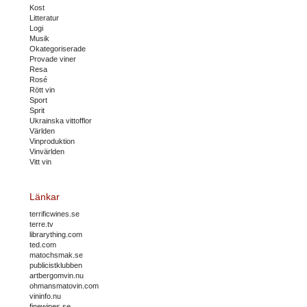
Kost
Litteratur
Logi
Musik
Okategoriserade
Provade viner
Resa
Rosé
Rött vin
Sport
Sprit
Ukrainska vittofflor
Världen
Vinproduktion
Vinvärlden
Vitt vin
Länkar
terrificwines.se
terre.tv
librarything.com
ted.com
matochsmak.se
publicistklubben
artbergomvin.nu
ohmansmatovin.com
vininfo.nu
finewines.se