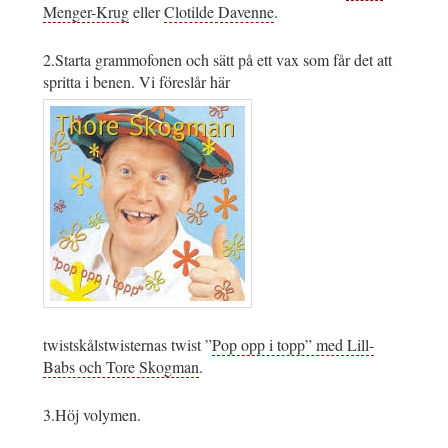
Menger-Krug
eller
Clotilde Davenne
.
2.Starta grammofonen och sätt på ett vax som får det att
spritta i benen. Vi föreslår här
twistskålstwisternas twist ”
Pop opp i topp” med Lill-
Babs och Tore Skogman
.
3.Höj volymen.