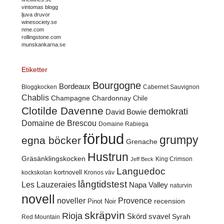
vintomas blogg
ljuva druvor
winesociety.se
nme.com
rollingstone.com
munskankarna.se
Etiketter
Bourgogne
Bordeaux
Cabernet Sauvignon
Bloggkocken
Chablis
Champagne
Chardonnay
Chile
Clotilde Davenne
demokrati
David Bowie
Domaine de Brescou
Domaine Rabiega
förbud
grumpy
egna böcker
Grenache
Hustrun
Gräsänklingskocken
King Crimson
Jeff Beck
Languedoc
kortnovell
kockskolan
Kronos väv
långtidstest
Les Lauzeraies
Napa Valley
naturvin
novell
noveller
Provence
recension
Pinot Noir
skräpvin
Rioja
Skörd
svavel
Syrah
Red Mountain