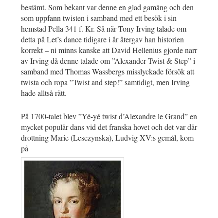
bestämt. Som bekant var denne en glad gamäng och den
som uppfann twisten i samband med ett besök i sin
hemstad Pella 341 f. Kr. Så när Tony Irving talade om
detta på Let’s dance tidigare i år återgav han historien
korrekt – ni minns kanske att David Hellenius gjorde narr
av Irving då denne talade om ”Alexander Twist & Step” i
samband med Thomas Wassbergs misslyckade försök att
twista och ropa ”Twist and step!” samtidigt, men Irving
hade alltså rätt.
På 1700-talet blev ”Yé-yé twist d’Alexandre le Grand” en
mycket populär dans vid det franska hovet och det var där
drottning Marie (Lesczynska), Ludvig XV:s gemål, kom
på