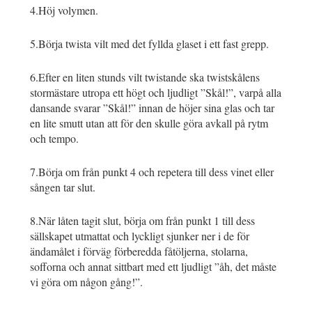
4.Höj volymen.
5.Börja twista vilt med det fyllda glaset i ett fast grepp.
6.Efter en liten stunds vilt twistande ska twistskålens
stormästare utropa ett högt och ljudligt ”Skål!”, varpå alla
dansande svarar ”Skål!” innan de höjer sina glas och tar
en lite smutt utan att för den skulle göra avkall på rytm
och tempo.
7.Börja om från punkt 4 och repetera till dess vinet eller
sången tar slut.
8.När låten tagit slut, börja om från punkt 1 till dess
sällskapet utmattat och lyckligt sjunker ner i de för
ändamålet i förväg förberedda fåtöljerna, stolarna,
sofforna och annat sittbart med ett ljudligt ”åh, det måste
vi göra om någon gång!”.