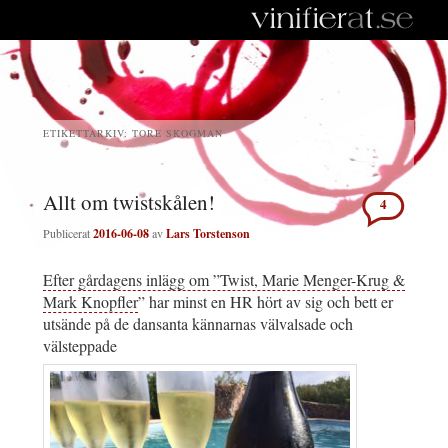
ETIKETTARKIV:
TORE SKOGMAN
Allt om twistskålen!
4
Publicerat
2016-06-08
av
Lars Torstenson
Efter gårdagens inlägg om ”Twist, Marie Menger-Krug &
Mark Knopfler
” har minst en HR hört av sig och bett er
utsände på de dansanta kännarnas välvalsade och
välsteppade