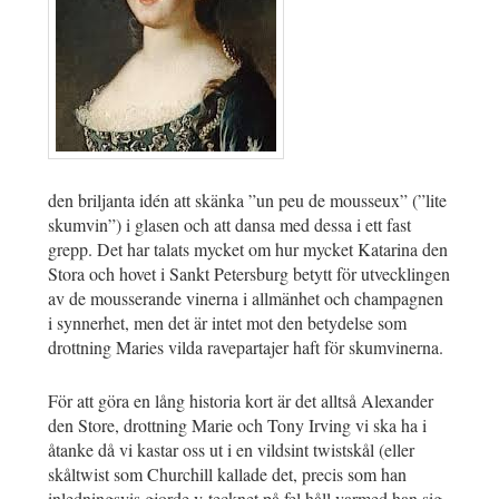
den briljanta idén att skänka ”un peu de mousseux” (”lite
skumvin”) i glasen och att dansa med dessa i ett fast
grepp. Det har talats mycket om hur mycket Katarina den
Stora och hovet i Sankt Petersburg betytt för utvecklingen
av de mousserande vinerna i allmänhet och champagnen
i synnerhet, men det är intet mot den betydelse som
drottning Maries vilda ravepartajer haft för skumvinerna.
För att göra en lång historia kort är det alltså Alexander
den Store, drottning Marie och Tony Irving vi ska ha i
åtanke då vi kastar oss ut i en vildsint twistskål (eller
skåltwist som Churchill kallade det, precis som han
inledningsvis gjorde v-tecknet på fel håll varmed han sig