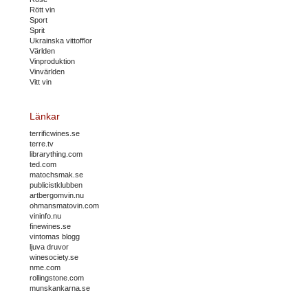
Rött vin
Sport
Sprit
Ukrainska vittofflor
Världen
Vinproduktion
Vinvärlden
Vitt vin
Länkar
terrificwines.se
terre.tv
librarything.com
ted.com
matochsmak.se
publicistklubben
artbergomvin.nu
ohmansmatovin.com
vininfo.nu
finewines.se
vintomas blogg
ljuva druvor
winesociety.se
nme.com
rollingstone.com
munskankarna.se