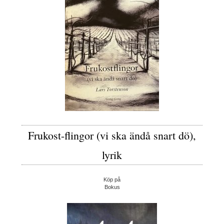
Frukost-flingor (vi ska ändå snart dö),
lyrik
Köp på
Bokus