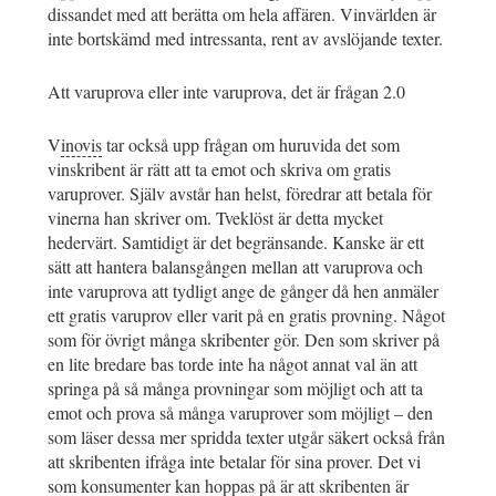
dissandet med att berätta om hela affären. Vinvärlden är
inte bortskämd med intressanta, rent av avslöjande texter.
Att varuprova eller inte varuprova, det är frågan 2.0
V
inovis
tar också upp frågan om huruvida det som
vinskribent är rätt att ta emot och skriva om gratis
varuprover. Själv avstår han helst, föredrar att betala för
vinerna han skriver om. Tveklöst är detta mycket
hedervärt. Samtidigt är det begränsande. Kanske är ett
sätt att hantera balansgången mellan att varuprova och
inte varuprova att tydligt ange de gånger då hen anmäler
ett gratis varuprov eller varit på en gratis provning. Något
som för övrigt många skribenter gör. Den som skriver på
en lite bredare bas torde inte ha något annat val än att
springa på så många provningar som möjligt och att ta
emot och prova så många varuprover som möjligt – den
som läser dessa mer spridda texter utgår säkert också från
att skribenten ifråga inte betalar för sina prover. Det vi
som konsumenter kan hoppas på är att skribenten är