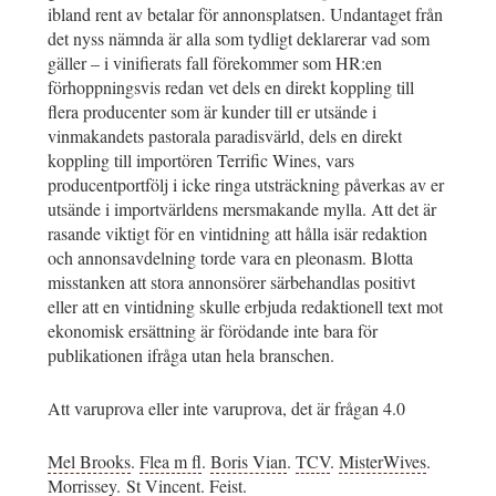
ibland rent av betalar för annonsplatsen. Undantaget från
det nyss nämnda är alla som tydligt deklarerar vad som
gäller – i vinifierats fall förekommer som HR:en
förhoppningsvis redan vet dels en direkt koppling till
flera producenter som är kunder till er utsände i
vinmakandets pastorala paradisvärld, dels en direkt
koppling till importören Terrific Wines, vars
producentportfölj i icke ringa utsträckning påverkas av er
utsände i importvärldens mersmakande mylla. Att det är
rasande viktigt för en vintidning att hålla isär redaktion
och annonsavdelning torde vara en pleonasm. Blotta
misstanken att stora annonsörer särbehandlas positivt
eller att en vintidning skulle erbjuda redaktionell text mot
ekonomisk ersättning är förödande inte bara för
publikationen ifråga utan hela branschen.
Att varuprova eller inte varuprova, det är frågan 4.0
Mel Brooks
.
Flea m fl
.
Boris Vian
.
TCV
.
MisterWives
.
Morrissey
.
St Vincent
.
Feist
.