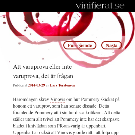
Inläggsnavigering
Föregående
Nästa
Att varuprova eller inte
varuprova, det är frågan
Publicerat
2014-03-29
av
Lars Torstenson
Häromdagen skrev
Vinovis
om hur Pommery skickat på
honom ett varuprov, som han senare dissade. Detta
föranledde Pommery att i sin tur dissa kritikern. Att detta
ställer utom allt tvivel att Pommery inte har det skarpaste
bladet i knivlådan som PR-ansvarig är uppenbart.
Uppenbart är också att Vinovis gjorde rätt i att följa upp