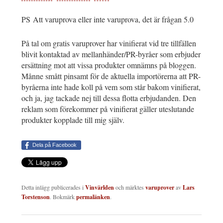
PS Att varuprova eller inte varuprova, det är frågan 5.0
På tal om gratis varuprover har vinifierat vid tre tillfällen
blivit kontaktad av mellanhänder/PR-byråer som erbjuder
ersättning mot att vissa produkter omnämns på bloggen.
Månne smått pinsamt för de aktuella importörerna att PR-
byråerna inte hade koll på vem som står bakom vinifierat,
och ja, jag tackade nej till dessa flotta erbjudanden. Den
reklam som förekommer på vinifierat gäller uteslutande
produkter kopplade till mig själv.
Dela på Facebook
Detta inlägg publicerades i
Vinvärlden
och märktes
varuprover
av
Lars
Torstenson
. Bokmärk
permalänken
.