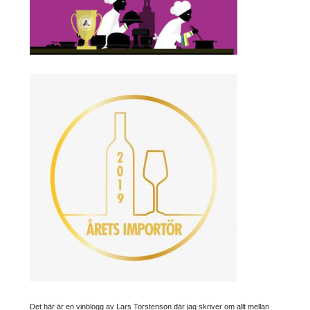
Det här är en vinblogg av Lars Torstenson där jag skriver om allt mellan