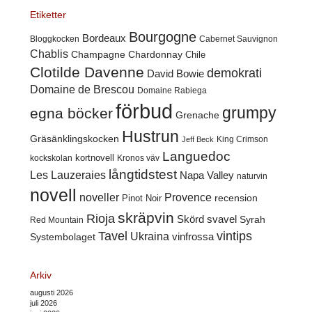
Etiketter
Bourgogne
Bordeaux
Cabernet Sauvignon
Bloggkocken
Chablis
Champagne
Chardonnay
Chile
Clotilde Davenne
demokrati
David Bowie
Domaine de Brescou
Domaine Rabiega
förbud
grumpy
egna böcker
Grenache
Hustrun
Gräsänklingskocken
King Crimson
Jeff Beck
Languedoc
kortnovell
kockskolan
Kronos väv
långtidstest
Les Lauzeraies
Napa Valley
naturvin
novell
noveller
Provence
recension
Pinot Noir
skräpvin
Rioja
Skörd
svavel
Syrah
Red Mountain
Tavel
vintips
Ukraina
Systembolaget
vinfrossa
Arkiv
augusti 2026
juli 2026