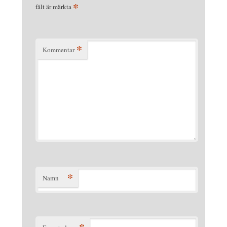
*
fält är märkta
*
Kommentar
*
Namn