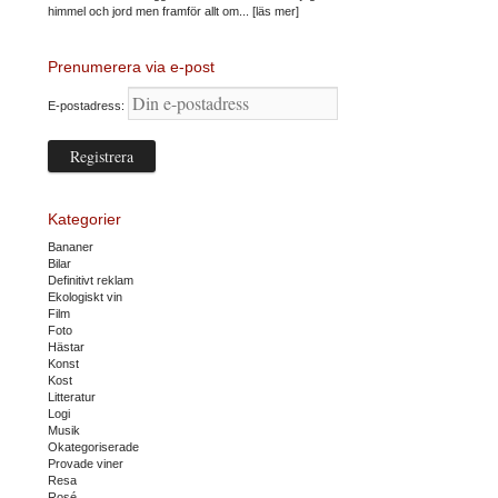
himmel och jord men framför allt om...
[läs mer]
Prenumerera via e-post
E-postadress:
Kategorier
Bananer
Bilar
Definitivt reklam
Ekologiskt vin
Film
Foto
Hästar
Konst
Kost
Litteratur
Logi
Musik
Okategoriserade
Provade viner
Resa
Rosé