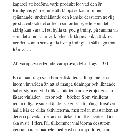
kapabel att bedöma varje produkt för vad den är.
Rimligtvis går det inte att stå opåverkad inför en
spännande, underhållande och kanske dessutom trevlig
producent och det är helt i sin ordning, eftersom det
aldrig kan vara fel att hylla en god gärning, på samma vis
som det är en sann verklighetsskildrares plikt att skriva
ner den som beter sig illa i sin gärning; att sålla agnarna
från vetet.
Att varuprova eller inte varuprova, det är frågan 3.0
En annan fråga som borde diskuteras flitigt inte bara
inom vinvärlden är, att så många tidningar och liknande
håller sig med vinkritik samtidigt som de erbjuder sina
läsare vinlådor, – resor och – böcker. Som vinifierat
redan tidigare suckat är det säkert så att många försöker
hålla isär de olika aktiviteterna, men redan misstanken att
det ena påverkar det andra räcker för att en seriös aktör
ska avstå. I flera fall tillkommer vinlådorna dessutom
genom nära samarbete med enskilda importörer, som