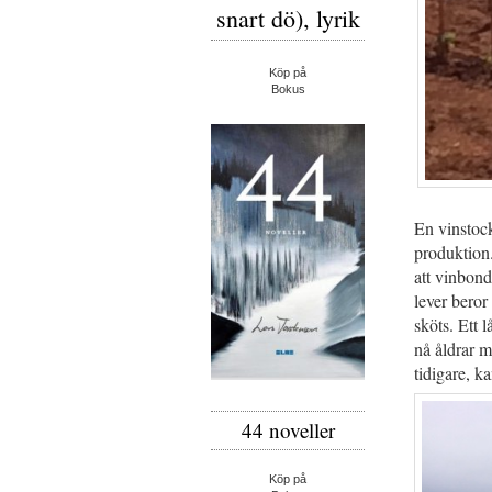
snart dö), lyrik
Köp på
Bokus
En vinstock
produktion.
att vinbond
lever beror
sköts. Ett l
nå åldrar m
tidigare, k
44 noveller
Köp på