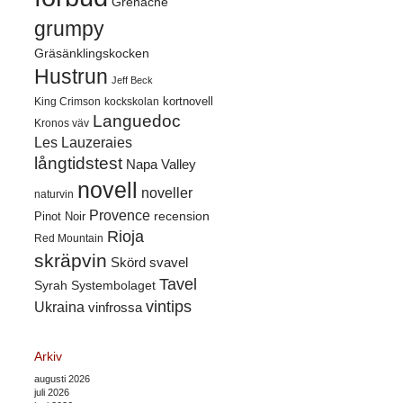
Grenache
grumpy
Gräsänklingskocken
Hustrun
Jeff Beck
kortnovell
King Crimson
kockskolan
Languedoc
Kronos väv
Les Lauzeraies
långtidstest
Napa Valley
novell
noveller
naturvin
Provence
recension
Pinot Noir
Rioja
Red Mountain
skräpvin
Skörd
svavel
Tavel
Syrah
Systembolaget
vintips
Ukraina
vinfrossa
Arkiv
augusti 2026
juli 2026