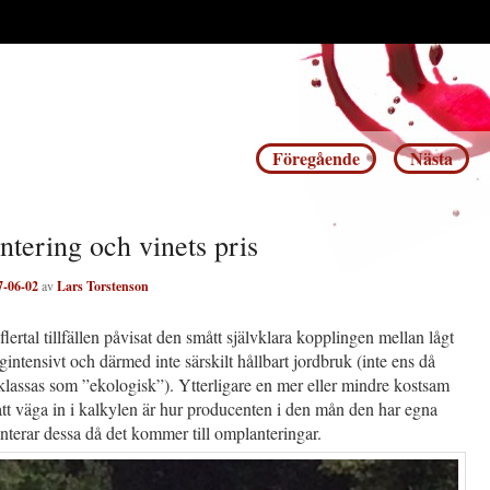
Inläggsnavigering
Föregående
Nästa
tering och vinets pris
7-06-02
av
Lars Torstenson
 flertal tillfällen påvisat den smått självklara kopplingen mellan lågt
gintensivt och därmed inte särskilt hållbart jordbruk (inte ens då
lassas som ”ekologisk”). Ytterligare en mer eller mindre kostsam
tt väga in i kalkylen är hur producenten i den mån den har egna
nterar dessa då det kommer till omplanteringar.