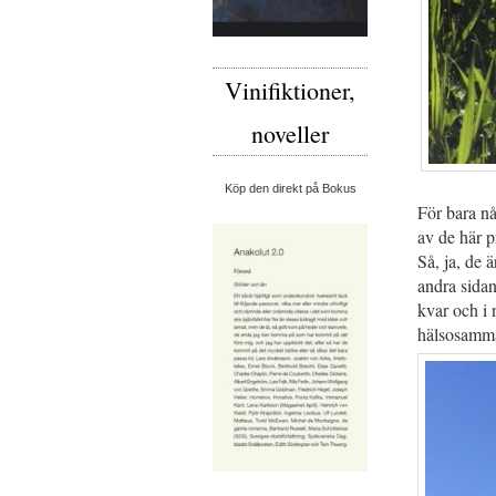
Vinifiktioner,
noveller
Köp den direkt på Bokus
För bara nå
av de här p
Så, ja, de ä
andra sidan
kvar och i n
hälsosamma