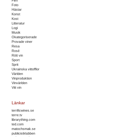
Film
Foto
Hästar
Konst
Kost
Litteratur
Logi
Musik
Okategoriserade
Provade viner
Resa
Rosé
Rött vin
Sport
Sprit
Ukrainska vittofflor
Världen
Vinproduktion
Vinvärlden
Vitt vin
Länkar
terrificwines.se
terre.tv
librarything.com
ted.com
matochsmak.se
publicistklubben