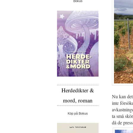
Bokus
Herdedikter &
Nu kan det 
mord, roman
inte försök
avkastninge
Köp på Bokus
ta små skör
då de press