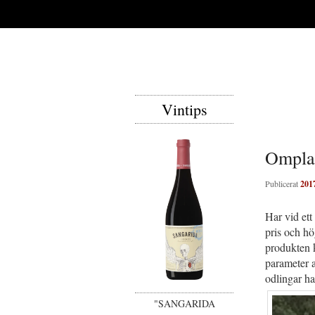
Vintips
Omplan
Publicerat
201
Har vid ett
pris och hö
produkten k
parameter a
odlingar ha
"SANGARIDA