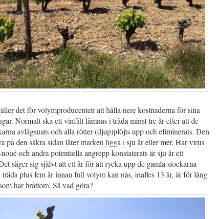
äller det för volymproducenten att hålla nere kostnaderna för sina
gar. Normalt ska ett vinfält lämnas i träda minst tre år efter att de
arna avlägsnats och alla rötter (djup)plöjts upp och eliminerats. Den
ra på den säkra sidan låter marken ligga i sju år eller mer. Har virus
noué och andra potentiella angrepp konstaterats är sju år ett
t säger sig självt att ett år för att rycka upp de gamla stockarna
i träda plus fem år innan full volym kan nås, inalles 13 år, är för lång
 som har bråttom. Så vad göra?