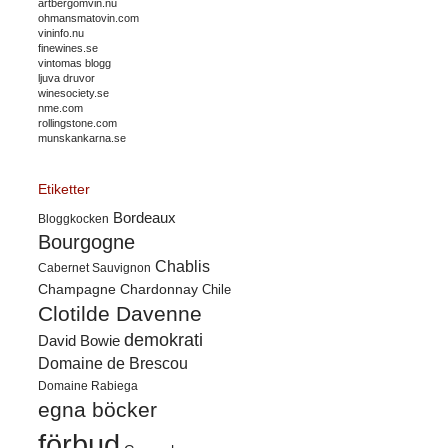
artbergomvin.nu
ohmansmatovin.com
vininfo.nu
finewines.se
vintomas blogg
ljuva druvor
winesociety.se
nme.com
rollingstone.com
munskankarna.se
Etiketter
Bordeaux
Bloggkocken
Bourgogne
Chablis
Cabernet Sauvignon
Champagne
Chardonnay
Chile
Clotilde Davenne
demokrati
David Bowie
Domaine de Brescou
Domaine Rabiega
egna böcker
förbud