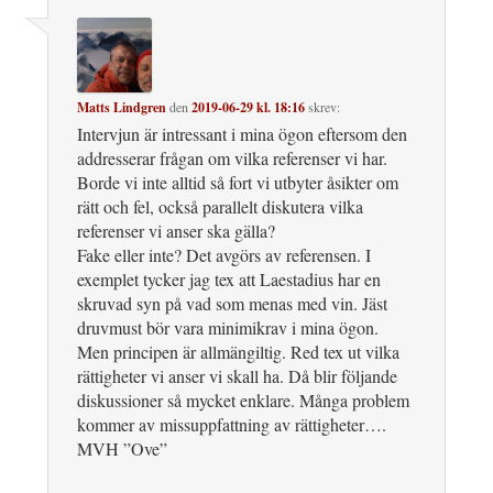
Matts Lindgren
den
2019-06-29 kl. 18:16
skrev:
Intervjun är intressant i mina ögon eftersom den
addresserar frågan om vilka referenser vi har.
Borde vi inte alltid så fort vi utbyter åsikter om
rätt och fel, också parallelt diskutera vilka
referenser vi anser ska gälla?
Fake eller inte? Det avgörs av referensen. I
exemplet tycker jag tex att Laestadius har en
skruvad syn på vad som menas med vin. Jäst
druvmust bör vara minimikrav i mina ögon.
Men principen är allmängiltig. Red tex ut vilka
rättigheter vi anser vi skall ha. Då blir följande
diskussioner så mycket enklare. Många problem
kommer av missuppfattning av rättigheter….
MVH ”Ove”