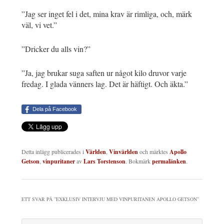
”Jag ser inget fel i det, mina krav är rimliga, och, märk
väl, vi vet.”
”Dricker du alls vin?”
”Ja, jag brukar suga saften ur något kilo druvor varje
fredag. I glada vänners lag. Det är häftigt. Och äkta.”
Dela på Facebook
Detta inlägg publicerades i
Världen
,
Vinvärlden
och märktes
Apollo
Getson
,
vinpuritaner
av
Lars Torstenson
. Bokmärk
permalänken
.
ETT SVAR PÅ ”
EXKLUSIV INTERVJU MED VINPURITANEN APOLLO GETSON
”