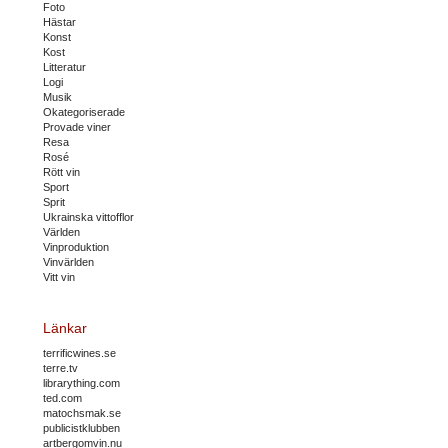
Foto
Hästar
Konst
Kost
Litteratur
Logi
Musik
Okategoriserade
Provade viner
Resa
Rosé
Rött vin
Sport
Sprit
Ukrainska vittofflor
Världen
Vinproduktion
Vinvärlden
Vitt vin
Länkar
terrificwines.se
terre.tv
librarything.com
ted.com
matochsmak.se
publicistklubben
artbergomvin.nu