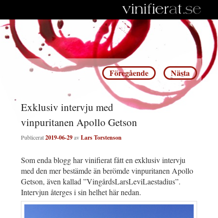
Inläggsnavigering
Föregående
Nästa
Exklusiv intervju med
vinpuritanen Apollo Getson
Publicerat
2019-06-29
av
Lars Torstenson
Som enda blogg har vinifierat fått en exklusiv intervju
med den mer bestämde än berömde vinpuritanen Apollo
Getson, även kallad ”VingårdsLarsLeviLaestadius”.
Intervjun återges i sin helhet här nedan.