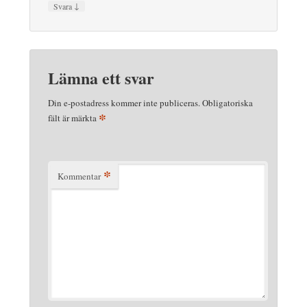
↓
Svara
Lämna ett svar
Din e-postadress kommer inte publiceras.
Obligatoriska
*
fält är märkta
*
Kommentar