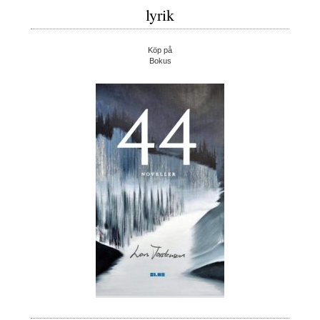
lyrik
Köp på
Bokus