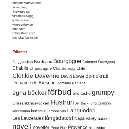
ohmansmatovin.com
vininfo.nu
finewines.se
vintomas blogg
ljuva druvor
winesociety.se
nme.com
rollingstone.com
munskankarna.se
Etiketter
Bourgogne
Bordeaux
Cabernet Sauvignon
Bloggkocken
Chablis
Champagne
Chardonnay
Chile
Clotilde Davenne
demokrati
David Bowie
Domaine de Brescou
Domaine Rabiega
förbud
grumpy
egna böcker
Grenache
Hustrun
Gräsänklingskocken
King Crimson
Jeff Beck
Languedoc
kortnovell
kockskolan
Kronos väv
långtidstest
Les Lauzeraies
Napa Valley
naturvin
novell
noveller
Provence
recension
Pinot Noir