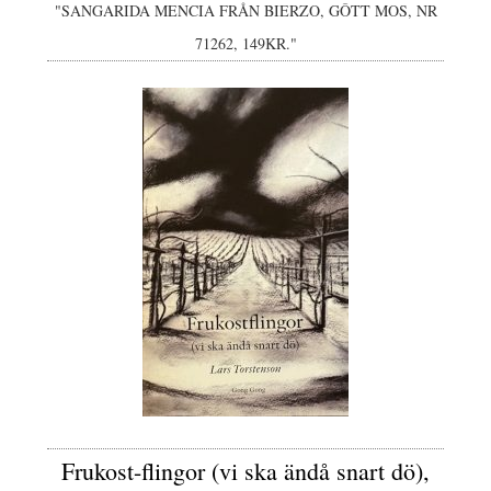
"SANGARIDA MENCIA FRÅN BIERZO, GÔTT MOS, NR
71262, 149KR."
Frukost-flingor (vi ska ändå snart dö),