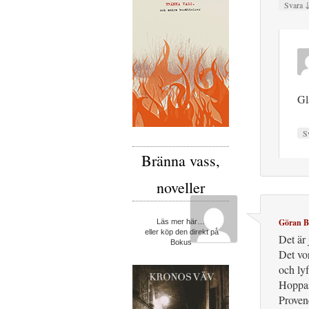
Svara
Gl
S
Bränna vass,
noveller
Göran 
Läs mer här…
eller köp den direkt på
Det är 
Bokus
Det vo
och lyf
Hoppas 
Provenc