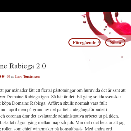
Inläggsnavigering
Föregående
Nästa
ne Rabiega 2.0
0-04-09
av
Lars Torstenson
tt par månader fått ett flertal påstötningar om huruvida det är sant att
över Domaine Rabiega igen. Så här är det: Ett gäng solida svenskar
tt köpa Domaine Rabiega. Affären skulle normalt vara fullt
u i april men på grund av det partiella utegångsförbudet i
ch coronan drar det avslutande administrativa arbetet ut på tiden.
 istället någon gång mellan maj och juli. Min del i det hela är att jag
ig rollen som chief winemaker på konsultbasis. Med andra ord