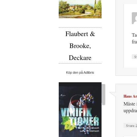
Flaubert &
Ta
fr
Brooke,
Deckare
S
Köp den på Adlibris
Hans Ar
Måste 
uppdr
Svara