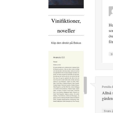
Vinifiktioner,
He
noveller
so
öv
fö
Köp den direkt på Bokus
S
Pernilla
d
Alltså 
gården
Svara