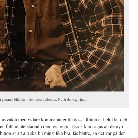
 gammal bild från tiden som vinbonde. Nu är det dags igen.
t avvakta med vidare kommentarer till dess affären är helt klar och
n fullt ut återstartad i den nya regin. Dock kan sägas att de nya
tion är att allt ska bli minst lika bra, läs bättre, än det var på den