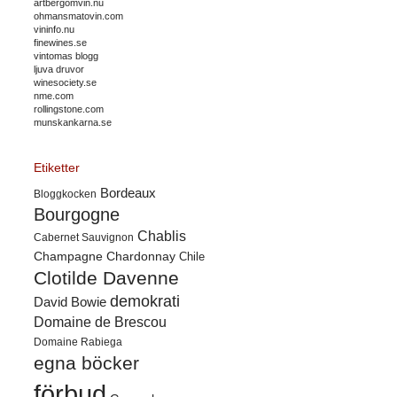
artbergomvin.nu
ohmansmatovin.com
vininfo.nu
finewines.se
vintomas blogg
ljuva druvor
winesociety.se
nme.com
rollingstone.com
munskankarna.se
Etiketter
Bordeaux
Bloggkocken
Bourgogne
Chablis
Cabernet Sauvignon
Champagne
Chardonnay
Chile
Clotilde Davenne
demokrati
David Bowie
Domaine de Brescou
Domaine Rabiega
egna böcker
förbud