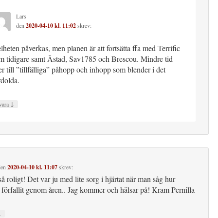
Lars
den
2020-04-10 kl. 11:02
skrev:
lheten påverkas, men planen är att fortsätta ffa med Terrific
m tidigare samt Ästad, Sav1785 och Brescou. Mindre tid
er till ”tillfälliga” påhopp och inhopp som blender i det
rdolda.
↓
vara
en
2020-04-10 kl. 11:07
skrev:
så roligt! Det var ju med lite sorg i hjärtat när man såg hur
 förfallit genom åren.. Jag kommer och hälsar på! Kram Pernilla
↓