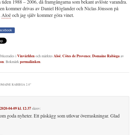
 tiden 1988 – 2006, då framgångarna som bekant avlöste varandra.
en kommer drivas av Daniel Höglander och Niclas Jönsson på
a
Aloë
och jag själv kommer göra vinet.
Facebook
ublicerades i
Vinvärlden
och märktes
Aloë
,
Côtes de Provence
,
Domaine Rabiega
av
son
. Bokmärk
permalänken
.
OMAINE RABIEGA 2.0
”
2020-04-09 kl. 12:37
skrev:
som goda nyheter. Ett påskägg som utlovar överraskningar. Glad