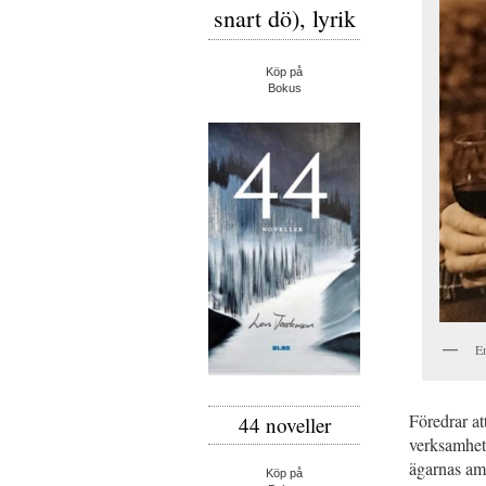
snart dö), lyrik
Köp på
Bokus
En
Föredrar at
44 noveller
verksamhete
ägarnas ambi
Köp på