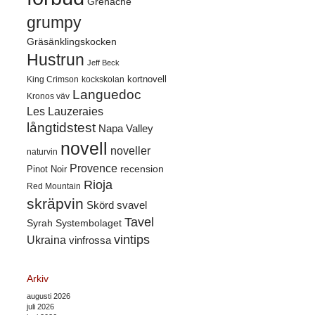
Grenache
grumpy
Gräsänklingskocken
Hustrun
Jeff Beck
kortnovell
King Crimson
kockskolan
Languedoc
Kronos väv
Les Lauzeraies
långtidstest
Napa Valley
novell
noveller
naturvin
Provence
recension
Pinot Noir
Rioja
Red Mountain
skräpvin
Skörd
svavel
Tavel
Syrah
Systembolaget
vintips
Ukraina
vinfrossa
Arkiv
augusti 2026
juli 2026