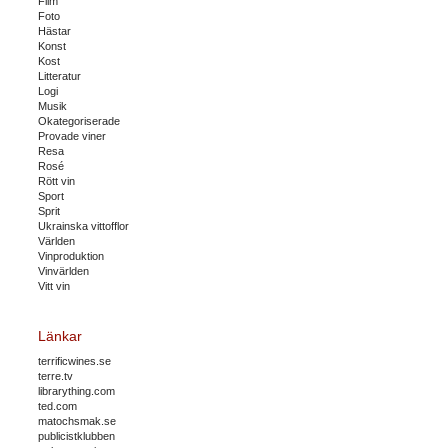
Film
Foto
Hästar
Konst
Kost
Litteratur
Logi
Musik
Okategoriserade
Provade viner
Resa
Rosé
Rött vin
Sport
Sprit
Ukrainska vittofflor
Världen
Vinproduktion
Vinvärlden
Vitt vin
Länkar
terrificwines.se
terre.tv
librarything.com
ted.com
matochsmak.se
publicistklubben