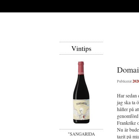
Vintips
Domai
Publicerat
202
Har sedan e
jag ska ta 
håller på a
genomförd n
Frankrike o
Nu är budet
"SANGARIDA
tagit på m