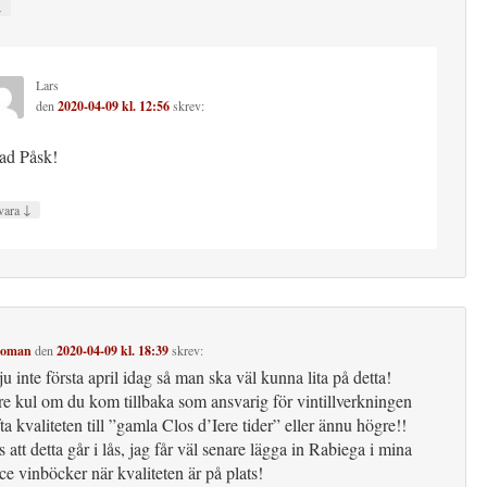
↓
Lars
den
2020-04-09 kl. 12:56
skrev:
ad Påsk!
↓
vara
Boman
den
2020-04-09 kl. 18:39
skrev:
ju inte första april idag så man ska väl kunna lita på detta!
re kul om du kom tillbaka som ansvarig för vintillverkningen
ta kvaliteten till ”gamla Clos d’Iere tider” eller ännu högre!!
att detta går i lås, jag får väl senare lägga in Rabiega i mina
e vinböcker när kvaliteten är på plats!