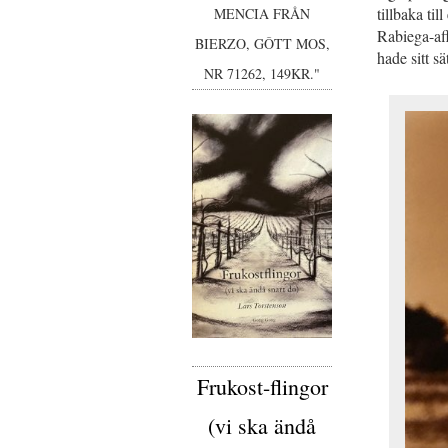
tillbaka ti
MENCIA FRÅN
Rabiega-af
BIERZO, GÔTT MOS,
hade sitt sä
NR 71262, 149KR."
Frukost-flingor
(vi ska ändå