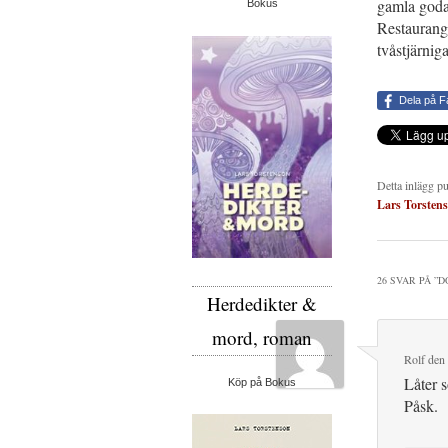
gamla goda
Bokus
Restaurang
tvåstjärnig
Dela på 
Detta inlägg p
Lars Torsten
26 SVAR PÅ ”
D
Herdedikter &
mord, roman
Rolf
den
Låter 
Köp på Bokus
Påsk.