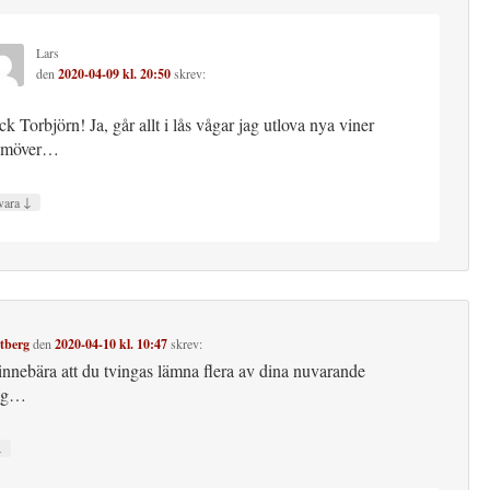
Lars
den
2020-04-09 kl. 20:50
skrev:
ck Torbjörn! Ja, går allt i lås vågar jag utlova nya viner
amöver…
↓
vara
tberg
den
2020-04-10 kl. 10:47
skrev:
innebära att du tvingas lämna flera av dina nuvarande
ag…
↓