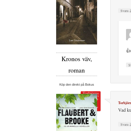
Svara
👍
Kronos väv,
S
roman
Köp den direkt på Bokus
Torbjör
Vad kul
Svara