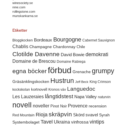
winesociety.se
nme.com
rollingstone.com
munskankarna.se
Etiketter
Bourgogne
Bordeaux
Cabernet Sauvignon
Bloggkocken
Chablis
Champagne
Chardonnay
Chile
Clotilde Davenne
demokrati
David Bowie
Domaine de Brescou
Domaine Rabiega
förbud
grumpy
egna böcker
Grenache
Hustrun
Gräsänklingskocken
King Crimson
Jeff Beck
Languedoc
kortnovell
kockskolan
Kronos väv
långtidstest
Les Lauzeraies
Napa Valley
naturvin
novell
noveller
Provence
recension
Pinot Noir
skräpvin
Rioja
Skörd
svavel
Syrah
Red Mountain
Tavel
vintips
Ukraina
Systembolaget
vinfrossa