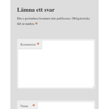
Lämna ett svar
Din e-postadress kommer inte publiceras.
Obligatoriska
*
fält är märkta
*
Kommentar
*
Namn