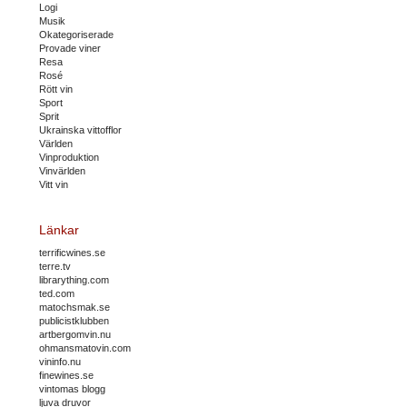
Logi
Musik
Okategoriserade
Provade viner
Resa
Rosé
Rött vin
Sport
Sprit
Ukrainska vittofflor
Världen
Vinproduktion
Vinvärlden
Vitt vin
Länkar
terrificwines.se
terre.tv
librarything.com
ted.com
matochsmak.se
publicistklubben
artbergomvin.nu
ohmansmatovin.com
vininfo.nu
finewines.se
vintomas blogg
ljuva druvor