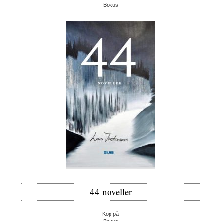
Bokus
44 noveller
Köp på
Bokus