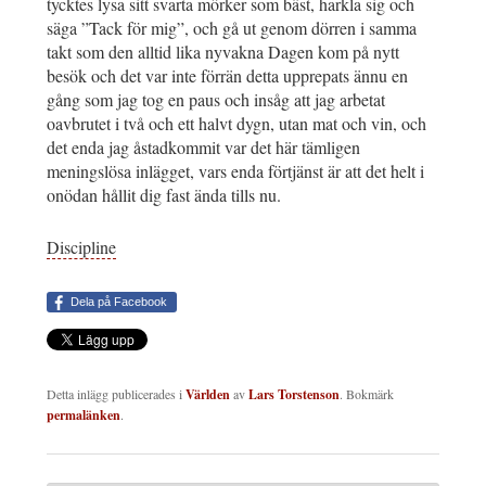
tycktes lysa sitt svarta mörker som bäst, harkla sig och
säga ”Tack för mig”, och gå ut genom dörren i samma
takt som den alltid lika nyvakna Dagen kom på nytt
besök och det var inte förrän detta upprepats ännu en
gång som jag tog en paus och insåg att jag arbetat
oavbrutet i två och ett halvt dygn, utan mat och vin, och
det enda jag åstadkommit var det här tämligen
meningslösa inlägget, vars enda förtjänst är att det helt i
onödan hållit dig fast ända tills nu.
Discipline
Dela på Facebook
Detta inlägg publicerades i
Världen
av
Lars Torstenson
. Bokmärk
permalänken
.