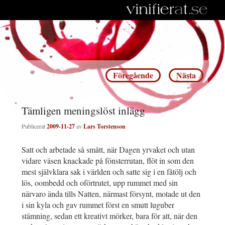
Inläggsnavigering
Föregående
Nästa
Tämligen meningslöst inlägg
Publicerat
2009-11-27
av
Lars Torstenson
Satt och arbetade så smått, när Dagen yrvaket och utan
vidare väsen knackade på fönsterrutan, flöt in som den
mest självklara sak i världen och satte sig i en fåtölj och
lös, oombedd och oförtrutet, upp rummet med sin
närvaro ända tills Natten, närmast försynt, motade ut den
i sin kyla och gav rummet först en smutt luguber
stämning, sedan ett kreativt mörker, bara för att, när den