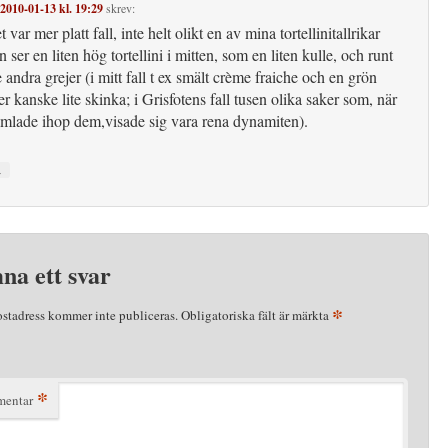
2010-01-13 kl. 19:29
skrev:
t var mer platt fall, inte helt olikt en av mina tortellinitallrikar
 ser en liten hög tortellini i mitten, som en liten kulle, och runt
e andra grejer (i mitt fall t ex smält crème fraiche och en grön
ler kanske lite skinka; i Grisfotens fall tusen olika saker som, när
mlade ihop dem,visade sig vara rena dynamiten).
↓
na ett svar
*
ostadress kommer inte publiceras.
Obligatoriska fält är märkta
*
entar