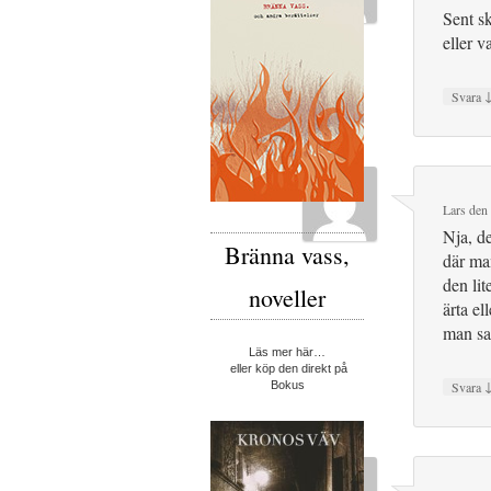
Sent s
eller v
Svara
Lars
den
Nja, de
Bränna vass,
där man
den lit
noveller
ärta el
man sa
Läs mer här…
eller köp den direkt på
Svara
Bokus