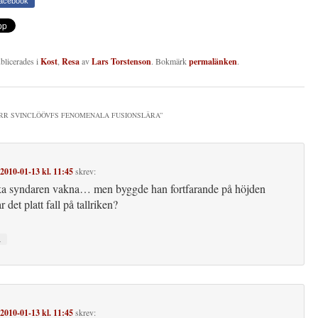
Facebook
ublicerades i
Kost
,
Resa
av
Lars Torstenson
. Bokmärk
permalänken
.
RR SVINCLÖÖVFS FENOMENALA FUSIONSLÄRA
”
2010-01-13 kl. 11:45
skrev:
ka syndaren vakna… men byggde han fortfarande på höjden
ar det platt fall på tallriken?
↓
2010-01-13 kl. 11:45
skrev: