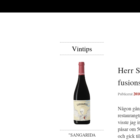
Vintips
Herr S
fusion
Publicerat
201
Någon gång 
restaurangt
visste jag 
påsar om 5
"SANGARIDA
och gick ti