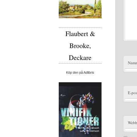
Flaubert &
Brooke,
Deckare
Nam
Köp den på Adlibris
E-pos
Webb