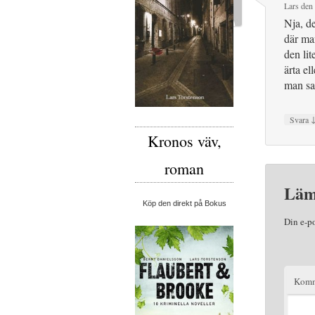
Lars
den
Nja, de
där man
den lit
ärta el
man sa
Svara
Kronos väv,
roman
Läm
Köp den direkt på Bokus
Din e-p
Komm