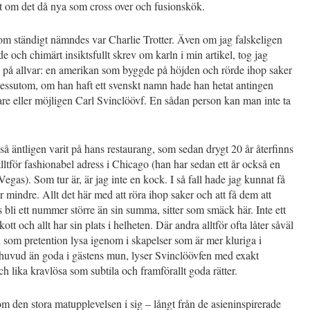
lt om det då nya som cross over och fusionskök.
om ständigt nämndes var Charlie Trotter. Även om jag falskeligen
e och chimärt insiktsfullt skrev om karln i min artikel, tog jag
 på allvar: en amerikan som byggde på höjden och rörde ihop saker
Dessutom, om han haft ett svenskt namn hade han hetat antingen
re eller möjligen Carl Svinclöövf. En sådan person kan man inte ta
så äntligen varit på hans restaurang, som sedan drygt 20 år återfinns
alltför fashionabel adress i Chicago (han har sedan ett år också en
Vegas). Som tur är, är jag inte en kock. I så fall hade jag kunnat få
 mindre. Allt det här med att röra ihop saker och att få dem att
 bli ett nummer större än sin summa, sitter som smäck här. Inte ett
ott och allt har sin plats i helheten. Där andra alltför ofta låter såväl
 som pretention lysa igenom i skapelser som är mer kluriga i
 huvud än goda i gästens mun, lyser Svinclöövfen med exakt
ch lika kravlösa som subtila och framförallt goda rätter.
m den stora matupplevelsen i sig – långt från de asieninspirerade