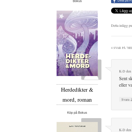
Dela på 
Bokus
Detta inlägg p
4 SVAR PÅ ”
HE
K-D
den
Sent s
eller v
Herdedikter &
mord, roman
Svara
Köp på Bokus
K-D
den