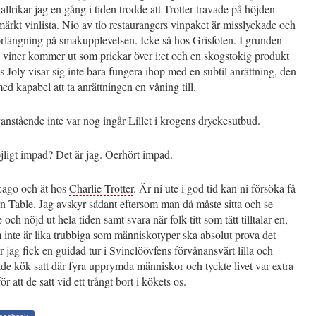
llrikar jag en gång i tiden trodde att Trotter travade på höjden –
märkt vinlista. Nio av tio restaurangers vinpaket är misslyckade och
örlängning på smakupplevelsen. Icke så hos Grisfoten. I grunden
 viner kommer ut som prickar över i:et och en skogstokig produkt
s Joly visar sig inte bara fungera ihop med en subtil anrättning, den
med kapabel att ta anrättningen en våning till.
nstående inte var nog ingår
Lillet
i krogens dryckesutbud.
öjligt impad? Det är jag. Oerhört impad.
icago och ät hos
Charlie Trotter
. Är ni ute i god tid kan ni försöka få
 Table. Jag avskyr sådant eftersom man då måste sitta och se
ch nöjd ut hela tiden samt svara när folk titt som tätt tilltalar en,
inte är lika trubbiga som människotyper ska absolut prova det
r jag fick en guidad tur i Svinclöövfens förvånansvärt lilla och
de kök satt där fyra upprymda människor och tyckte livet var extra
r att de satt vid ett trångt bort i kökets os.