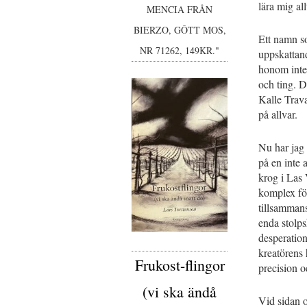
lära mig al
MENCIA FRÅN
BIERZO, GÔTT MOS,
Ett namn s
NR 71262, 149KR."
uppskattand
honom inte
och ting. 
Kalle Trava
på allvar.
Nu har jag 
på en inte 
krog i Las 
komplex för
tillsammans
enda stolpsk
desperation
kreatörens
Frukost-flingor
precision o
(vi ska ändå
Vid sidan o