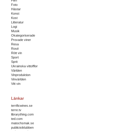
Film
Foto
Hästar
Konst
Kost
Litteratur
Logi
Musik
Okategoriserade
Provade viner
Resa
Rosé
Rött vin
Sport
Sprit
Ukrainska vittofflor
Världen
Vinproduktion
Vinvärlden
Vitt vin
Länkar
terrificwines.se
terre.tv
librarything.com
ted.com
matochsmak.se
publicistklubben