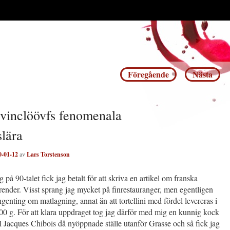
Inläggsnavigering
Föregående
Nästa
vinclöövfs fenomenala
slära
0-01-12
av
Lars Torstenson
på 90-talet fick jag betalt för att skriva en artikel om franska
render. Visst sprang jag mycket på finrestauranger, men egentligen
ingenting om matlagning, annat än att tortellini med fördel levereras i
00 g. För att klara uppdraget tog jag därför med mig en kunnig kock
ll Jacques Chibois då nyöppnade ställe utanför Grasse och så fick jag