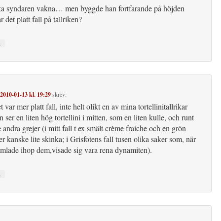
ka syndaren vakna… men byggde han fortfarande på höjden
ar det platt fall på tallriken?
↓
2010-01-13 kl. 19:29
skrev:
t var mer platt fall, inte helt olikt en av mina tortellinitallrikar
 ser en liten hög tortellini i mitten, som en liten kulle, och runt
e andra grejer (i mitt fall t ex smält crème fraiche och en grön
ler kanske lite skinka; i Grisfotens fall tusen olika saker som, när
mlade ihop dem,visade sig vara rena dynamiten).
↓