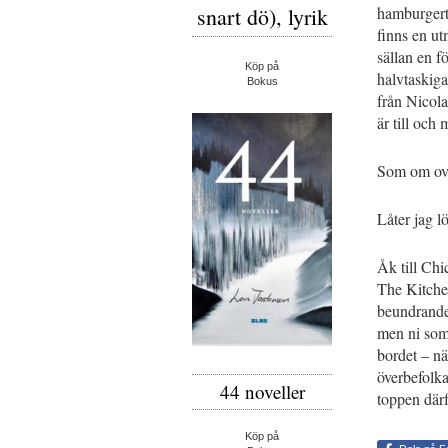
snart dö), lyrik
hamburgerta
finns en ut
sällan en f
Köp på
halvtaskiga
Bokus
från Nicola
är till och 
Som om ova
Låter jag l
Åk till Ch
The Kitchen
beundrande o
men ni som 
bordet – nä
överbefolka
44 noveller
toppen därfö
Köp på