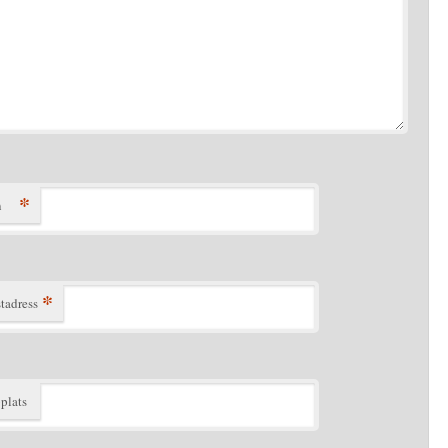
*
n
*
tadress
plats