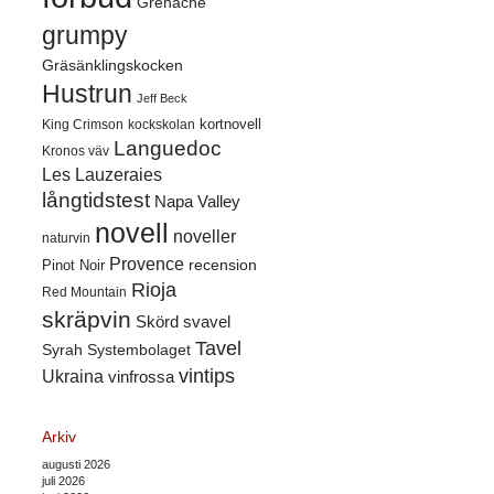
Grenache
grumpy
Gräsänklingskocken
Hustrun
Jeff Beck
kortnovell
King Crimson
kockskolan
Languedoc
Kronos väv
Les Lauzeraies
långtidstest
Napa Valley
novell
noveller
naturvin
Provence
recension
Pinot Noir
Rioja
Red Mountain
skräpvin
Skörd
svavel
Tavel
Syrah
Systembolaget
vintips
Ukraina
vinfrossa
Arkiv
augusti 2026
juli 2026