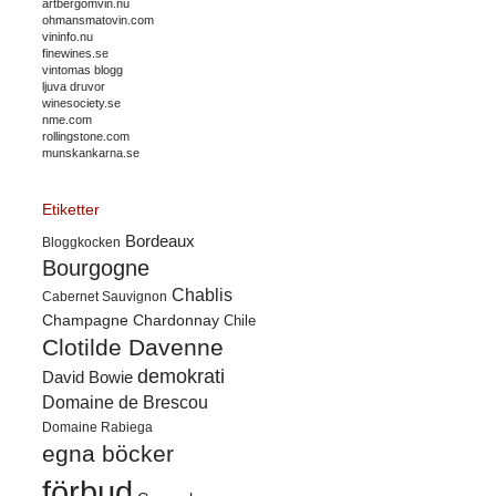
artbergomvin.nu
ohmansmatovin.com
vininfo.nu
finewines.se
vintomas blogg
ljuva druvor
winesociety.se
nme.com
rollingstone.com
munskankarna.se
Etiketter
Bordeaux
Bloggkocken
Bourgogne
Chablis
Cabernet Sauvignon
Champagne
Chardonnay
Chile
Clotilde Davenne
demokrati
David Bowie
Domaine de Brescou
Domaine Rabiega
egna böcker
förbud