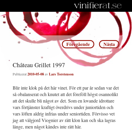
Inläggsnavigering
Föregående
Nästa
Château Grillet 1997
Publicerat
2010-05-08
av
Lars Torstenson
Blir inte klok på det här vinet. För ett par år sedan var det
så obalanserat och knutet att det föreföll högst osannolikt
att det skulle bli något av det. Som en lovande idrottare
vars förtjänster kraftigt överdrivs under juniortiden och
vars löften aldrig infrias under seniortiden. Förvisso vet
jag att välgjord Viognier av rätt klon kan och ska lagras
länge, men något kändes inte rätt här.