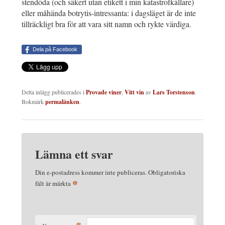
stendöda (och säkert utan etikett i min katastrofkällare)
eller måhända botrytis-intressanta: i dagsläget är de inte
tillräckligt bra för att vara sitt namn och rykte värdiga.
Dela på Facebook
Detta inlägg publicerades i
Provade viner
,
Vitt vin
av
Lars Torstenson
.
Bokmärk
permalänken
.
Lämna ett svar
Din e-postadress kommer inte publiceras.
Obligatoriska
*
fält är märkta