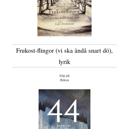
Frukost-flingor (vi ska ändå snart dö),
lyrik
Köp på
Bokus