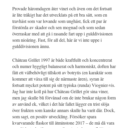
Provade häromdagen åter vinet och även om det fortsatt
är lite tråkigt har det utvecklats på ett bra sätt, som en
travhäst som var lovande som unghäst, fick ett par år
förstörda av skador och sen mognad och som sedan
överraskar med att gå i rasande fart upp i gulddivisionen
som nioåring. Fast, för all del, här är vi inte uppe i
gulddivisionen ännu.
Château Grillet 1997 är både kraftfullt och koncentrerat
och numer hyggligt balanserat och harmoniskt, doften har
fått ett välbehövligt tillskott av botrytis (en karaktär som
kommer att växa till sig de närmaste åren), syran är
fortsatt mycket potent på sitt typiska (runda) Viognier-vis.
Jag har inte koll på hur Château Grillet gör sina viner,
men jag skulle bli förvånad om de inte brukar någon form
av använd ek, vilket i det här fallet lägger en trist slöja
över frukten som kanske annars skulle ha varit där. Dock,
som sagt, en positiv utveckling. Försöker spara
kvarvarande flaskor till åtminstone 2017 – de må då vara