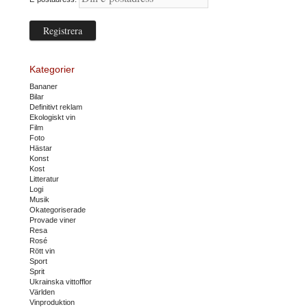
Kategorier
Bananer
Bilar
Definitivt reklam
Ekologiskt vin
Film
Foto
Hästar
Konst
Kost
Litteratur
Logi
Musik
Okategoriserade
Provade viner
Resa
Rosé
Rött vin
Sport
Sprit
Ukrainska vittofflor
Världen
Vinproduktion