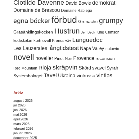
Clotilde Davenne
demokrati
David Bowie
Domaine de Brescou
Domaine Rabiega
förbud
grumpy
egna böcker
Grenache
Hustrun
Gräsänklingskocken
King Crimson
Jeff Beck
Languedoc
kortnovell
kockskolan
Kronos väv
långtidstest
Les Lauzeraies
Napa Valley
naturvin
novell
noveller
Provence
recension
Pinot Noir
skräpvin
Rioja
Skörd
svavel
Syrah
Red Mountain
Tavel
vintips
Ukraina
Systembolaget
vinfrossa
Arkiv
augusti 2026
juli 2026
juni 2026
maj 2026
april 2026
mars 2026
februari 2026
januari 2026
december 2025