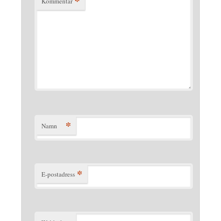
*
Kommentar
*
Namn
*
E-postadress