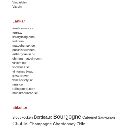
Vinvärlden
Vitt vin
Länkar
terrificwines.se
terre.tv
librarything.com
ted.com
matochsmak.se
publicistklubben
artbergomvin.nu
ohmansmatovin.com
vininfo.nu
finewines.se
vintomas blogg
ljuva druvor
winesociety.se
nme.com
rollingstone.com
munskankarna.se
Etiketter
Bourgogne
Bordeaux
Cabernet Sauvignon
Bloggkocken
Chablis
Champagne
Chardonnay
Chile