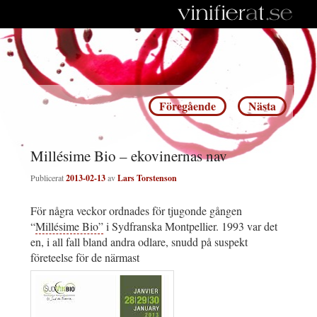
Inläggsnavigering
Föregående
Nästa
Millésime Bio – ekovinernas nav
Publicerat
2013-02-13
av
Lars Torstenson
För några veckor ordnades för tjugonde gången
“
Millésime Bio”
i Sydfranska Montpellier. 1993 var det
en, i all fall bland andra odlare, snudd på suspekt
företeelse för de närmast