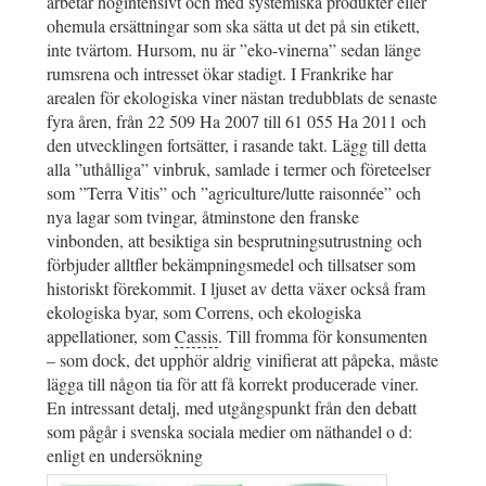
arbetar högintensivt och med systemiska produkter eller
ohemula ersättningar som ska sätta ut det på sin etikett,
inte tvärtom. Hursom, nu är ”eko-vinerna” sedan länge
rumsrena och intresset ökar stadigt. I Frankrike har
arealen för ekologiska viner nästan tredubblats de senaste
fyra åren, från 22 509 Ha 2007 till 61 055 Ha 2011 och
den utvecklingen fortsätter, i rasande takt. Lägg till detta
alla ”uthålliga” vinbruk, samlade i termer och företeelser
som ”Terra Vitis” och ”agriculture/lutte raisonnée” och
nya lagar som tvingar, åtminstone den franske
vinbonden, att besiktiga sin besprutningsutrustning och
förbjuder alltfler bekämpningsmedel och tillsatser som
historiskt förekommit. I ljuset av detta växer också fram
ekologiska byar, som Correns, och ekologiska
appellationer, som
Cassis
. Till fromma för konsumenten
– som dock, det upphör aldrig vinifierat att påpeka, måste
lägga till någon tia för att få korrekt producerade viner.
En intressant detalj, med utgångspunkt från den debatt
som pågår i svenska sociala medier om näthandel o d:
enligt en undersökning