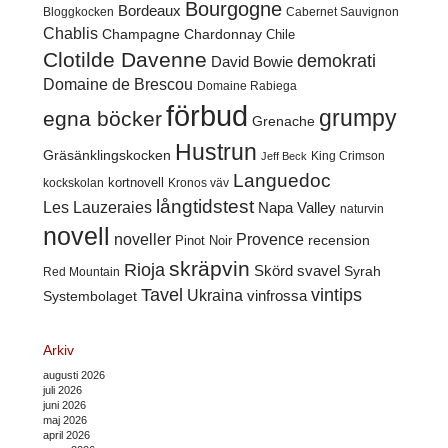
Bourgogne
Bordeaux
Cabernet Sauvignon
Bloggkocken
Chablis
Champagne
Chardonnay
Chile
Clotilde Davenne
demokrati
David Bowie
Domaine de Brescou
Domaine Rabiega
förbud
grumpy
egna böcker
Grenache
Hustrun
Gräsänklingskocken
King Crimson
Jeff Beck
Languedoc
kortnovell
kockskolan
Kronos väv
långtidstest
Les Lauzeraies
Napa Valley
naturvin
novell
noveller
Provence
recension
Pinot Noir
skräpvin
Rioja
Skörd
svavel
Syrah
Red Mountain
Tavel
vintips
Ukraina
Systembolaget
vinfrossa
Arkiv
augusti 2026
juli 2026
juni 2026
maj 2026
april 2026