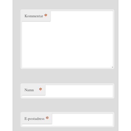
*
Kommentar
*
Namn
*
E-postadress