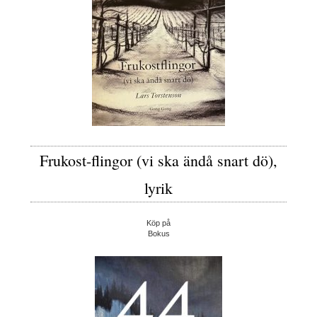
Frukost-flingor (vi ska ändå snart dö),
lyrik
Köp på
Bokus