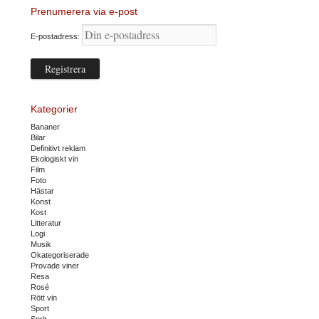
Prenumerera via e-post
E-postadress:
Kategorier
Bananer
Bilar
Definitivt reklam
Ekologiskt vin
Film
Foto
Hästar
Konst
Kost
Litteratur
Logi
Musik
Okategoriserade
Provade viner
Resa
Rosé
Rött vin
Sport
Sprit