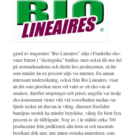
gjord av magasinet ”Bio Lineaires” säljs i Frankrike eko-
viner främst i ”ekologiska” butiker, men också till stor del
på stormarknaderna och direkt hos producenten, så lite
som mindre än en procent säljs via internet. En annan
intressant undersökning, också från Bio Lineaires, visar
att det som påverkar mest vid valet av ett eko-vin är
smaken, därefter ursprunget och priset; ungefär var tredje
eko-konsument väster vikt vid svavelhalten medan var
fjärde tycker att druvan är viktig, däremot förefallet
buteljens storlek ha mindre betydelse, viktig för blott fyra
procent av de tillfrågade. Nog av, i år ställde cirka 700
producenter från jordklotets alla hörn ut och tusentals
besökare dök upp, inte minst svenska importörer, som