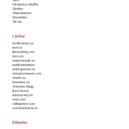
Ukrainska vittofflor
Världen
Vinproduktion
Vinvärlden
Vitt vin
Länkar
terrificwines.se
terre.tv
librarything.com
ted.com
matochsmak.se
publicistklubben
artbergomvin.nu
ohmansmatovin.com
vininfo.nu
finewines.se
vintomas blogg
ljuva druvor
winesociety.se
nme.com
rollingstone.com
munskankarna.se
Etiketter