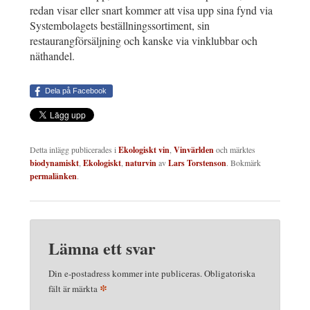
redan visar eller snart kommer att visa upp sina fynd via
Systembolagets beställningssortiment, sin
restaurangförsäljning och kanske via vinklubbar och
näthandel.
Dela på Facebook
Detta inlägg publicerades i
Ekologiskt vin
,
Vinvärlden
och märktes
biodynamiskt
,
Ekologiskt
,
naturvin
av
Lars Torstenson
. Bokmärk
permalänken
.
Lämna ett svar
Din e-postadress kommer inte publiceras.
Obligatoriska
*
fält är märkta