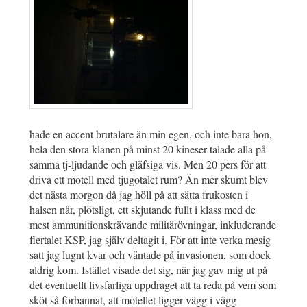
hade en accent brutalare än min egen, och inte bara hon,
hela den stora klanen på minst 20 kineser talade alla på
samma tj-ljudande och gläfsiga vis. Men 20 pers för att
driva ett motell med tjugotalet rum? Än mer skumt blev
det nästa morgon då jag höll på att sätta frukosten i
halsen när, plötsligt, ett skjutande fullt i klass med de
mest ammunitionskrävande militärövningar, inkluderande
flertalet KSP, jag själv deltagit i. För att inte verka mesig
satt jag lugnt kvar och väntade på invasionen, som dock
aldrig kom. Istället visade det sig, när jag gav mig ut på
det eventuellt livsfarliga uppdraget att ta reda på vem som
sköt så förbannat, att motellet ligger vägg i vägg