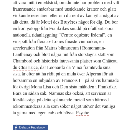
att vara mitt i en eldstrid, om du inte har problem med vilt
framrusande småcabar med utstickande krattor och glatt
vinkande resenärer, eller om du rent av kan gilla något av
allt detta, då är Motel des Bruyères något för dig. Du bor
en kort galopp från Frankrikes snudd på ofattbart stora,
nationella ridanläggning ”
Centre equèstre federal
”, en
vinspott från flera av Loires finaste vinmarker, en
acceleration från
Matras
bilmuseum i Romorantin-
Lanthenay och blott några mil från storslagna slott som
Chambord och historiskt intressanta platser som
Château
du Clos Lucé
, där Leonardo da Vinci framlevde sina
sista år efter att ha ridit på en mula över Alperna för att
hörsamma en inbjudan av Francois I – på så vis hamnade
för övrigt Mona Lisa och Den sista måltiden i Frankrike.
Bara en sådan sak. Nämnas ska också, att servicen är
förstklassiga på detta spännande motell som härmed
rekommenderas alla som söker något utöver det vanliga –
ta gärna med egen cab och bössa.
Psycho
.
Dela på Facebook