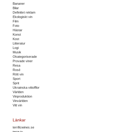
Bananer
Bilar
Definitivt reklam
Ekologiskt vin
Film
Foto
Hästar
Konst
Kost
Litteratur
Logi
Musik
Okategoriserade
Provade viner
Resa
Rosé
Rött vin
Sport
Sprit
Ukrainska vittofflor
Världen
Vinproduktion
Vinvärlden
Vitt vin
Länkar
terrificwines.se
terre.tv