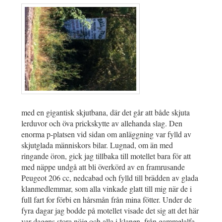
med en gigantisk skjutbana, där det går att både skjuta
lerduvor och öva prickskytte av allehanda slag. Den
enorma p-platsen vid sidan om anläggning var fylld av
skjutglada människors bilar. Lugnad, om än med
ringande öron, gick jag tillbaka till motellet bara för att
med näppe undgå att bli överkörd av en framrusande
Peugeot 206 cc, nedcabad och fylld till brädden av glada
klanmedlemmar, som alla vinkade glatt till mig när de i
full fart for förbi en hårsmån från mina fötter. Under de
fyra dagar jag bodde på motellet visade det sig att det här
var dagens stora nöje och alla i klanen, från gammelalfa