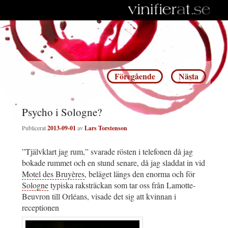
Inläggsnavigering
Föregående
Nästa
Psycho i Sologne?
Publicerat
2013-09-01
av
Lars Torstenson
”Tjälvklart jag rum,” svarade rösten i telefonen då jag
bokade rummet och en stund senare, då jag sladdat in vid
Motel des Bruyères
, beläget längs den enorma och för
Sologne
typiska raksträckan som tar oss från Lamotte-
Beuvron till Orléans, visade det sig att kvinnan i
receptionen