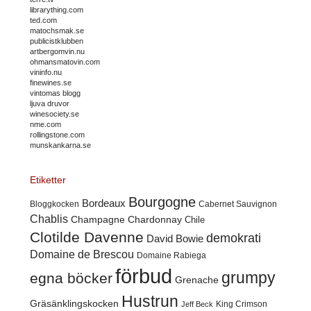
librarything.com
ted.com
matochsmak.se
publicistklubben
artbergomvin.nu
ohmansmatovin.com
vininfo.nu
finewines.se
vintomas blogg
ljuva druvor
winesociety.se
nme.com
rollingstone.com
munskankarna.se
Etiketter
Bourgogne
Bordeaux
Cabernet Sauvignon
Bloggkocken
Chablis
Champagne
Chardonnay
Chile
Clotilde Davenne
demokrati
David Bowie
Domaine de Brescou
Domaine Rabiega
förbud
grumpy
egna böcker
Grenache
Hustrun
Gräsänklingskocken
King Crimson
Jeff Beck