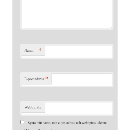
*
Namn
*
E-postadress
Webbplats
Spara mitt namn, min e-postadress och webbplats i denna