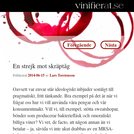
Inläggsnavigering
Föregående
Nästa
En strejk mot skräptåg
Publicerat
2014-06-15
av
Lars Torstenson
Oavsett var envar står ideologiskt inbjuder somligt till
pragmatiskt, fritt tänkande. Bra exempel på det är när vi
frågar oss hur vi vill använda våra pengar och vår
konsumentmakt. Vill vi, till exempel, stötta sweatshopar,
bönder som producerar bakteriefläsk och omoraliskt
billiga viner? Vi vet, de facto, att någon annan än vi
betalar – ja, såvida vi inte akut drabbas av en MRSA-