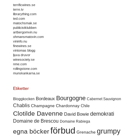
terrificwines.se
terre.tv
librarything.com
ted.com
matochsmak.se
publicistklubben
artbergomvin.nu
ohmansmatovin.com
vininfo.nu
finewines.se
vintomas blogg
ljuva druvor
winesociety.se
nme.com
rollingstone.com
munskankarna.se
Etiketter
Bourgogne
Bordeaux
Cabernet Sauvignon
Bloggkocken
Chablis
Champagne
Chardonnay
Chile
Clotilde Davenne
demokrati
David Bowie
Domaine de Brescou
Domaine Rabiega
förbud
grumpy
egna böcker
Grenache