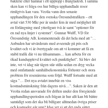
bakterie eller hamnar i ett upplopp i Bangladesh. I samma
sken kan vi fråga oss hur billiga upphandlade resor
rimligtvis kan vara. Veolia vann den senaste
upphandlingen för den svenska Öresundstrafiken – ett
avtal värt 530 Mkr per år under fem år med möjlighet till
en förlängning med ytterligare två år samt ”optioner för
en rad nya linjer i systemet”. Gunnar Wulff, VD för
Öresundståg AB, kommenterade då det hela med att ”…
Anbuden har utvärderats med avseende på pris och
kvalitet och vi är övertygade om att vi kommer att få en
stabil trafik där vi nu tillsammans… kan arbeta för en
ökad kundupplevd kvalitet och punktlighet”. Så blev det
inte, vet vi idag när tågen står stilla sedan en dryg vecka
med omfattande samhällsekonomiska förluster och stora
problem för resenärerna som följd. Wulff fortsatte med att
säga ”… Det nya avtalet innebär en viss
kostnadsminskning från dagens nivå…”. Saken är den att
Veolia redan ansvarade för driften under den föregående
upphandlingsperioden och frågan är hur allt kan bli bättre
samtidigt som det ska bli billigare alltmedan övriga priser
och kostnader går upp? Idag vet vi att det enda sättet