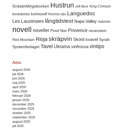
Hustrun
Gräsänklingskocken
King Crimson
Jeff Beck
Languedoc
kortnovell
kockskolan
Kronos väv
långtidstest
Les Lauzeraies
Napa Valley
naturvin
novell
noveller
Provence
recension
Pinot Noir
skräpvin
Rioja
Skörd
svavel
Syrah
Red Mountain
Tavel
vintips
Ukraina
Systembolaget
vinfrossa
Arkiv
augusti 2026
juli 2026
juni 2026
maj 2026
april 2026
mars 2026
februari 2026
januari 2026
december 2025
november 2025
oktober 2025
september 2025
augusti 2025
juli 2025