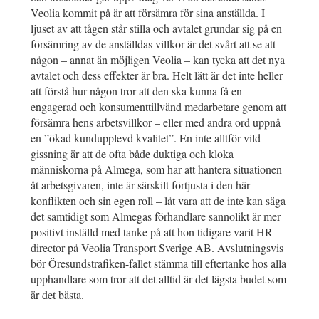
Veolia kommit på är att försämra för sina anställda. I
ljuset av att tågen står stilla och avtalet grundar sig på en
försämring av de anställdas villkor är det svårt att se att
någon – annat än möjligen Veolia – kan tycka att det nya
avtalet och dess effekter är bra. Helt lätt är det inte heller
att förstå hur någon tror att den ska kunna få en
engagerad och konsumenttillvänd medarbetare genom att
försämra hens arbetsvillkor – eller med andra ord uppnå
en ”ökad kundupplevd kvalitet”. En inte alltför vild
gissning är att de ofta både duktiga och kloka
människorna på Almega, som har att hantera situationen
åt arbetsgivaren, inte är särskilt förtjusta i den här
konflikten och sin egen roll – låt vara att de inte kan säga
det samtidigt som Almegas förhandlare sannolikt är mer
positivt inställd med tanke på att hon tidigare varit HR
director på Veolia Transport Sverige AB. Avslutningsvis
bör Öresundstrafiken-fallet stämma till eftertanke hos alla
upphandlare som tror att det alltid är det lägsta budet som
är det bästa.