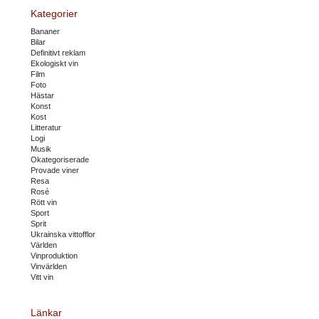
Kategorier
Bananer
Bilar
Definitivt reklam
Ekologiskt vin
Film
Foto
Hästar
Konst
Kost
Litteratur
Logi
Musik
Okategoriserade
Provade viner
Resa
Rosé
Rött vin
Sport
Sprit
Ukrainska vittofflor
Världen
Vinproduktion
Vinvärlden
Vitt vin
Länkar