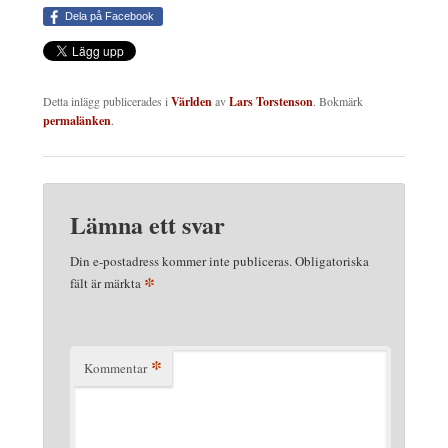
Dela på Facebook
Detta inlägg publicerades i
Världen
av
Lars Torstenson
. Bokmärk
permalänken
.
Lämna ett svar
Din e-postadress kommer inte publiceras.
Obligatoriska
*
fält är märkta
*
Kommentar