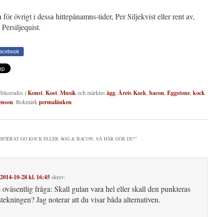
för övrigt i dessa hittepånamns-tider, Per Siljekvist eller rent av,
 Persiljequist.
Facebook
ublicerades i
Konst
,
Kost
,
Musik
och märktes
ägg
,
Årets Kock
,
bacon
,
Eggstone
,
kock
enson
. Bokmärk
permalänken
.
NIFIERAT GO KOCK ELLER ÄGG & BACON: SÅ HÄR GÖR DU!
”
2014-10-28 kl. 16:45
skrev:
 oväsentlig fråga: Skall gulan vara hel eller skall den punkteras
tekningen? Jag noterar att du visar båda alternativen.