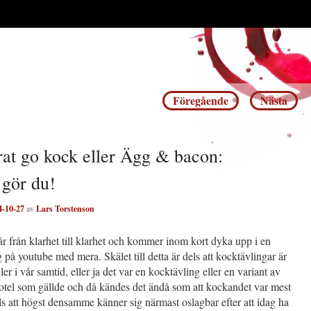
Inläggsnavigering
Föregående
Nästa
erat go kock eller Ägg & bacon:
 gör du!
4-10-27
av
Lars Torstenson
går från klarhet till klarhet och kommer inom kort dyka upp i en
 på youtube med mera. Skälet till detta är dels att kocktävlingar är
ler i vår samtid, eller ja det var en kocktävling eller en variant av
otel som gällde och då kändes det ändå som att kockandet var mest
els att högst densamme känner sig närmast oslagbar efter att idag ha