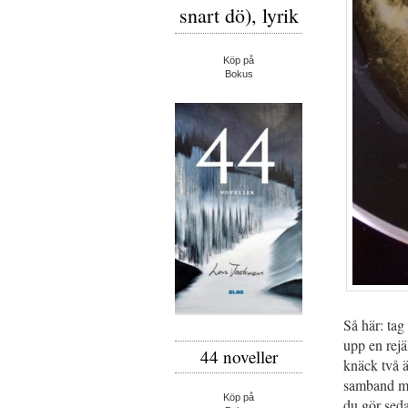
snart dö), lyrik
Köp på
Bokus
Så här: tag
upp en rejä
44 noveller
knäck två äg
samband med
Köp på
du gör seda