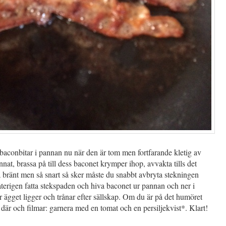
baconbitar i pannan nu när den är tom men fortfarande kletig av
nat, brassa på till dess baconet krymper ihop, avvakta tills det
a bränt men så snart så sker måste du snabbt avbryta stekningen
terigen fatta stekspaden och hiva baconet ur pannan och ner i
är ägget ligger och trånar efter sällskap. Om du är på det humöret
 där och filmar: garnera med en tomat och en persiljekvist*. Klart!