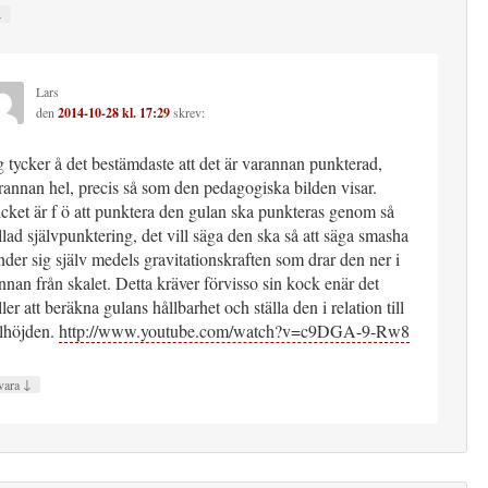
↓
Lars
den
2014-10-28 kl. 17:29
skrev:
g tycker å det bestämdaste att det är varannan punkterad,
rannan hel, precis så som den pedagogiska bilden visar.
icket är f ö att punktera den gulan ska punkteras genom så
llad självpunktering, det vill säga den ska så att säga smasha
nder sig själv medels gravitationskraften som drar den ner i
nnan från skalet. Detta kräver förvisso sin kock enär det
ller att beräkna gulans hållbarhet och ställa den i relation till
llhöjden.
http://www.youtube.com/watch?v=c9DGA-9-Rw8
↓
vara