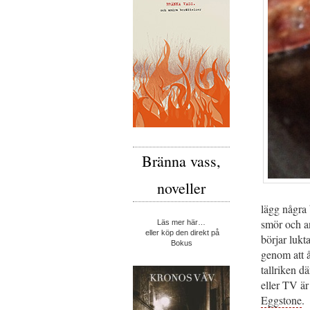
Bränna vass,
noveller
lägg några 
smör och an
Läs mer här…
eller köp den direkt på
börjar lukt
Bokus
genom att å
tallriken d
eller TV är
Eggstone
.