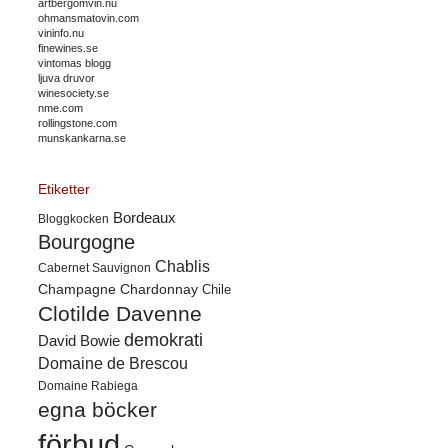
artbergomvin.nu
ohmansmatovin.com
vininfo.nu
finewines.se
vintomas blogg
ljuva druvor
winesociety.se
nme.com
rollingstone.com
munskankarna.se
Etiketter
Bordeaux
Bloggkocken
Bourgogne
Chablis
Cabernet Sauvignon
Champagne
Chardonnay
Chile
Clotilde Davenne
demokrati
David Bowie
Domaine de Brescou
Domaine Rabiega
egna böcker
förbud