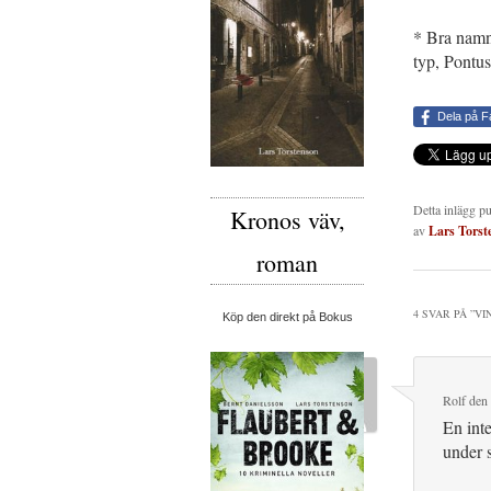
* Bra namn 
typ, Pontus
Dela på 
Detta inlägg p
Kronos väv,
av
Lars Torst
roman
4 SVAR PÅ ”
VI
Köp den direkt på Bokus
Rolf
den
En inte
under s