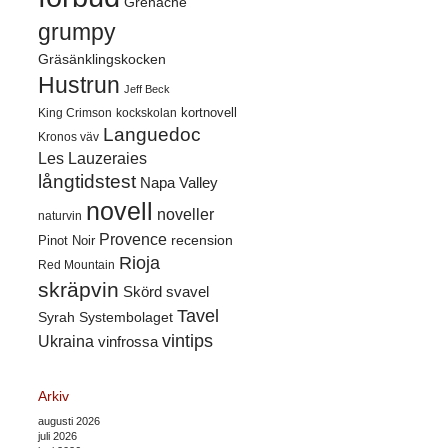
Grenache
grumpy
Gräsänklingskocken
Hustrun
Jeff Beck
kortnovell
King Crimson
kockskolan
Languedoc
Kronos väv
Les Lauzeraies
långtidstest
Napa Valley
novell
noveller
naturvin
Provence
recension
Pinot Noir
Rioja
Red Mountain
skräpvin
Skörd
svavel
Tavel
Syrah
Systembolaget
vintips
Ukraina
vinfrossa
Arkiv
augusti 2026
juli 2026