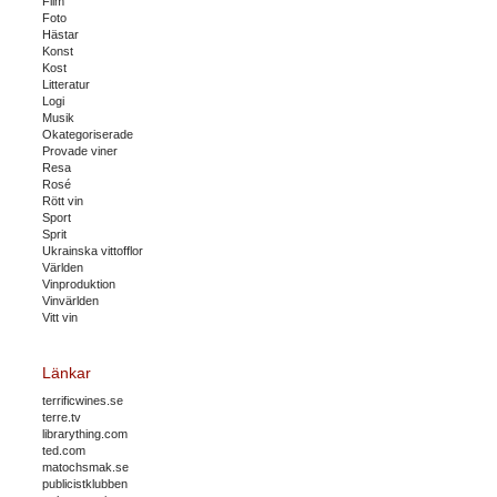
Film
Foto
Hästar
Konst
Kost
Litteratur
Logi
Musik
Okategoriserade
Provade viner
Resa
Rosé
Rött vin
Sport
Sprit
Ukrainska vittofflor
Världen
Vinproduktion
Vinvärlden
Vitt vin
Länkar
terrificwines.se
terre.tv
librarything.com
ted.com
matochsmak.se
publicistklubben