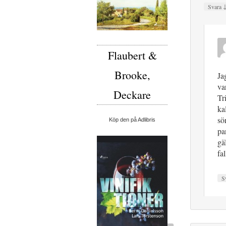
Svara
Flaubert &
Brooke,
Ja
va
Deckare
Tr
ka
sö
Köp den på Adlibris
pa
gä
fa
S