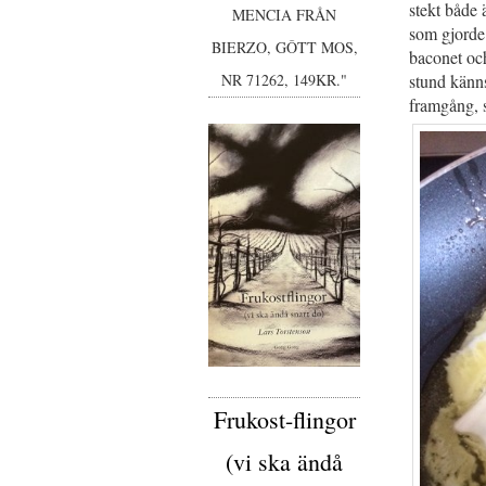
stekt både 
MENCIA FRÅN
som gjorde 
BIERZO, GÔTT MOS,
baconet och
stund känns
NR 71262, 149KR."
framgång, 
Frukost-flingor
(vi ska ändå