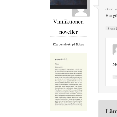
Göran Jo
Hur gö
Vinifiktioner,
Svara
noveller
Köp den direkt på Bokus
Me
S
Läm