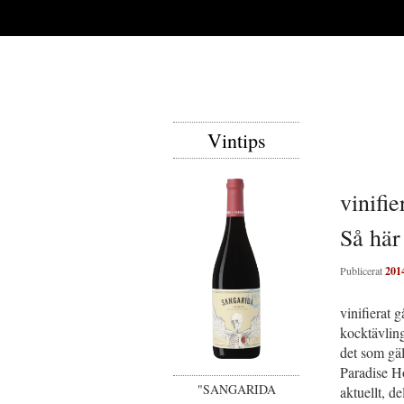
Vintips
vinifi
Så här
Publicerat
201
vinifierat 
kocktävling
det som gäl
Paradise H
"SANGARIDA
aktuellt, d