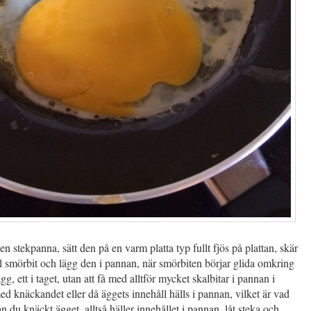
 en stekpanna, sätt den på en varm platta typ fullt fjös på plattan, skär
l smörbit och lägg den i pannan, när smörbiten börjar glida omkring
g, ett i taget, utan att få med alltför mycket skalbitar i pannan i
 knäckandet eller då äggets innehåll hälls i pannan, vilket är vad
n du knäckt ägget, alltså häller innehållet i pannan, låt steka och