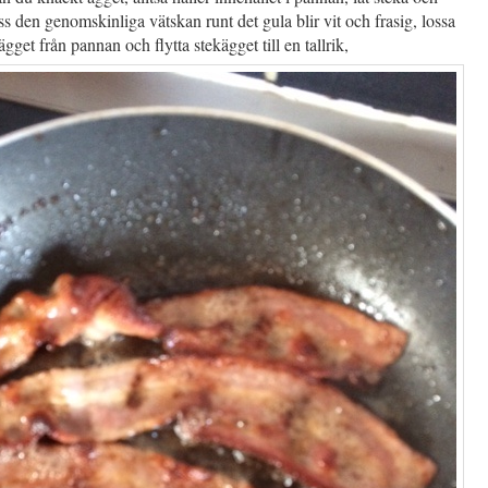
dess den genomskinliga vätskan runt det gula blir vit och frasig, lossa
ägget från pannan och flytta stekägget till en tallrik,