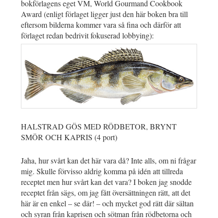
bokförlagens eget VM, World Gourmand Cookbook
Award (enligt förlaget ligger just den här boken bra till
eftersom bilderna kommer vara så fina och därför att
förlaget redan bedrivit fokuserad lobbying):
HALSTRAD GÖS MED RÖDBETOR, BRYNT
SMÖR OCH KAPRIS (4 port)
Jaha, hur svårt kan det här vara då? Inte alls, om ni frågar
mig. Skulle förvisso aldrig komma på idén att tillreda
receptet men hur svårt kan det vara? I boken jag snodde
receptet från sägs, om jag fått översättningen rätt, att det
här är en enkel – se där! – och mycket god rätt där sältan
och syran från kaprisen och sötman från rödbetorna och