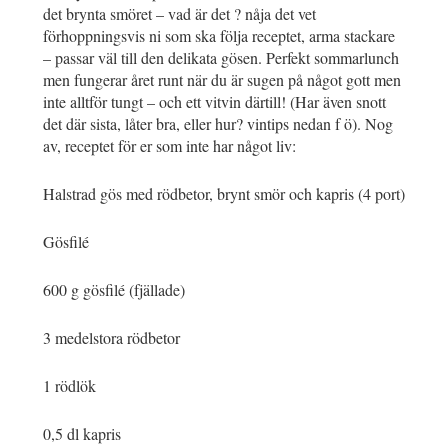
det brynta smöret – vad är det ? nåja det vet
förhoppningsvis ni som ska följa receptet, arma stackare
– passar väl till den delikata gösen. Perfekt sommarlunch
men fungerar året runt när du är sugen på något gott men
inte alltför tungt – och ett vitvin därtill! (Har även snott
det där sista, låter bra, eller hur? vintips nedan f ö). Nog
av, receptet för er som inte har något liv:
Halstrad gös med rödbetor, brynt smör och kapris (4 port)
Gösfilé
600 g gösfilé (fjällade)
3 medelstora rödbetor
1 rödlök
0,5 dl kapris