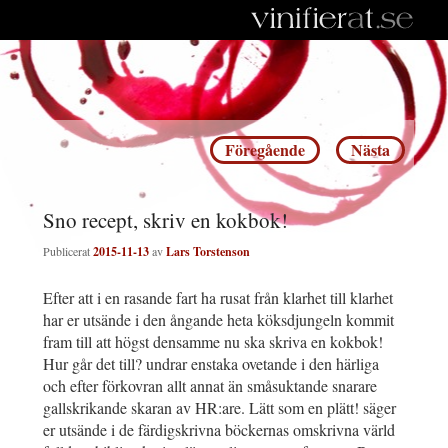
Inläggsnavigering
Föregående
Nästa
Sno recept, skriv en kokbok!
Publicerat
2015-11-13
av
Lars Torstenson
Efter att i en rasande fart ha rusat från klarhet till klarhet
har er utsände i den ångande heta köksdjungeln kommit
fram till att högst densamme nu ska skriva en kokbok!
Hur går det till? undrar enstaka ovetande i den härliga
och efter förkovran allt annat än småsuktande snarare
gallskrikande skaran av HR:are. Lätt som en plätt! säger
er utsände i de färdigskrivna böckernas omskrivna värld