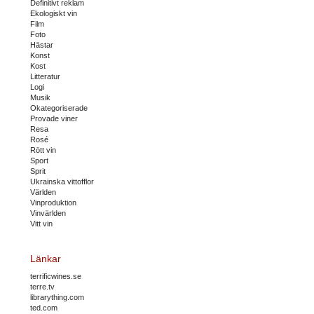
Definitivt reklam
Ekologiskt vin
Film
Foto
Hästar
Konst
Kost
Litteratur
Logi
Musik
Okategoriserade
Provade viner
Resa
Rosé
Rött vin
Sport
Sprit
Ukrainska vittofflor
Världen
Vinproduktion
Vinvärlden
Vitt vin
Länkar
terrificwines.se
terre.tv
librarything.com
ted.com