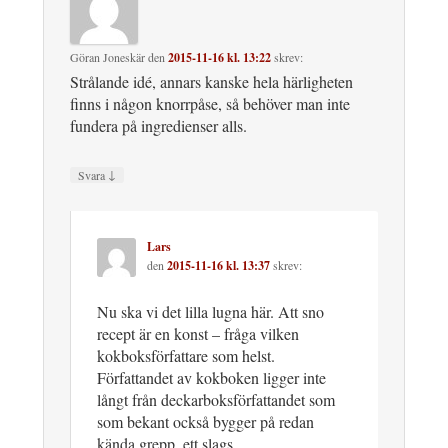
Göran Joneskär
den
2015-11-16 kl. 13:22
skrev:
Strålande idé, annars kanske hela härligheten
finns i någon knorrpåse, så behöver man inte
fundera på ingredienser alls.
↓
Svara
Lars
den
2015-11-16 kl. 13:37
skrev:
Nu ska vi det lilla lugna här. Att sno
recept är en konst – fråga vilken
kokboksförfattare som helst.
Författandet av kokboken ligger inte
långt från deckarboksförfattandet som
som bekant också bygger på redan
kända grepp, ett slags