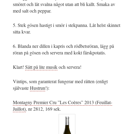
smöret och låt svalna något utan att bli kallt. Smaka av
med salt och peppar.
5. Stek gösen hastigt i smör i stekpanna. Låt helst skinnet
sitta kvar.
6. Blanda ner dillen i kapris och rödbetsröran, lägg på
röran på gösen och servera med kokt färskpotatis.
Klart!
Sätt på lite musik
och servera!
Vintips, som garanterat fungerar med rätten (enligt
självaste
Hustrun
!):
Montagny Premier Cru ”Les Coères” 2013 (Feuillat-
Juillot)
, nr 2812, 169 sek.