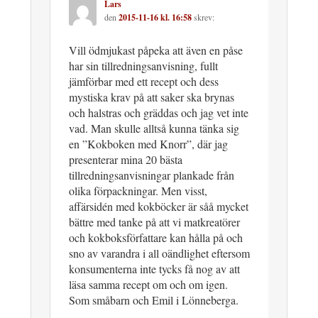
Lars
den
2015-11-16 kl. 16:58
skrev:
Vill ödmjukast påpeka att även en påse
har sin tillredningsanvisning, fullt
jämförbar med ett recept och dess
mystiska krav på att saker ska brynas
och halstras och gräddas och jag vet inte
vad. Man skulle alltså kunna tänka sig
en ”Kokboken med Knorr”, där jag
presenterar mina 20 bästa
tillredningsanvisningar plankade från
olika förpackningar. Men visst,
affärsidén med kokböcker är såå mycket
bättre med tanke på att vi matkreatörer
och kokboksförfattare kan hålla på och
sno av varandra i all oändlighet eftersom
konsumenterna inte tycks få nog av att
läsa samma recept om och om igen.
Som småbarn och Emil i Lönneberga.