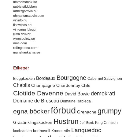
matochsmak.se
publicistklubben
artbergomvin.nu
ohmansmatovin.com
vininfo.nu
finewines.se
vintomas blogg
ljuva druvor
winesociety.se
nme.com
rollingstone.com
munskankarna.se
Etiketter
Bourgogne
Bordeaux
Cabernet Sauvignon
Bloggkocken
Chablis
Champagne
Chardonnay
Chile
Clotilde Davenne
demokrati
David Bowie
Domaine de Brescou
Domaine Rabiega
förbud
grumpy
egna böcker
Grenache
Hustrun
Gräsänklingskocken
King Crimson
Jeff Beck
Languedoc
kortnovell
kockskolan
Kronos väv