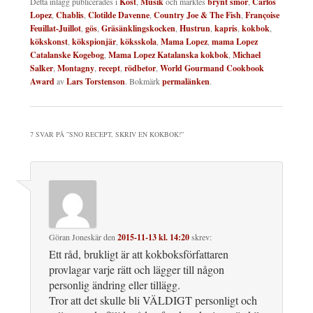
Detta inlägg publicerades i
Kost
,
Musik
och märktes
brynt smör
,
Carlos
Lopez
,
Chablis
,
Clotilde Davenne
,
Country Joe & The Fish
,
Françoise
Feuillat-Juillot
,
gös
,
Gräsänklingskocken
,
Hustrun
,
kapris
,
kokbok
,
kökskonst
,
kökspionjär
,
köksskola
,
Mama Lopez
,
mama Lopez
Catalanske Kogebog
,
Mama Lopez Katalanska kokbok
,
Michael
Salker
,
Montagny
,
recept
,
rödbetor
,
World Gourmand Cookbook
Award
av
Lars Torstenson
. Bokmärk
permalänken
.
7 SVAR PÅ ”
SNO RECEPT, SKRIV EN KOKBOK!
”
Göran Joneskär
den
2015-11-13 kl. 14:20
skrev:
Ett råd, brukligt är att kokboksförfattaren
provlagar varje rätt och lägger till någon
personlig ändring eller tillägg.
Tror att det skulle bli VÄLDIGT personligt och