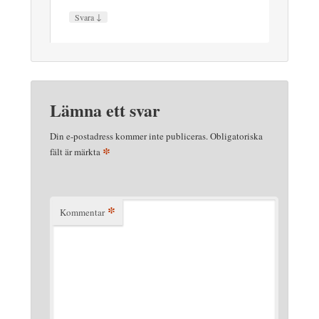
↓
Svara
Lämna ett svar
Din e-postadress kommer inte publiceras.
Obligatoriska
*
fält är märkta
*
Kommentar