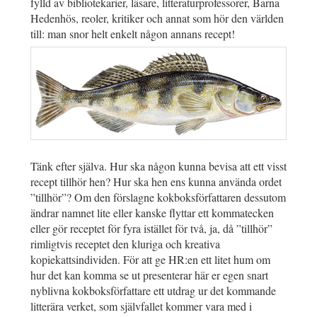
fylld av bibliotekarier, läsare, litteraturprofessorer, Barna
Hedenhös, reoler, kritiker och annat som hör den världen
till: man snor helt enkelt någon annans recept!
Tänk efter själva. Hur ska någon kunna bevisa att ett visst
recept tillhör hen? Hur ska hen ens kunna använda ordet
”tillhör”? Om den förslagne kokboksförfattaren dessutom
ändrar namnet lite eller kanske flyttar ett kommatecken
eller gör receptet för fyra istället för två, ja, då ”tillhör”
rimligtvis receptet den kluriga och kreativa
kopiekattsindividen. För att ge HR:en ett litet hum om
hur det kan komma se ut presenterar här er egen snart
nyblivna kokboksförfattare ett utdrag ur det kommande
litterära verket, som självfallet kommer vara med i