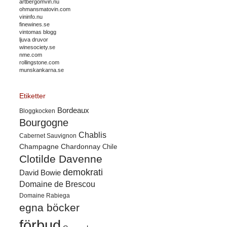
artbergomvin.nu
ohmansmatovin.com
vininfo.nu
finewines.se
vintomas blogg
ljuva druvor
winesociety.se
nme.com
rollingstone.com
munskankarna.se
Etiketter
Bordeaux
Bloggkocken
Bourgogne
Chablis
Cabernet Sauvignon
Champagne
Chardonnay
Chile
Clotilde Davenne
demokrati
David Bowie
Domaine de Brescou
Domaine Rabiega
egna böcker
förbud