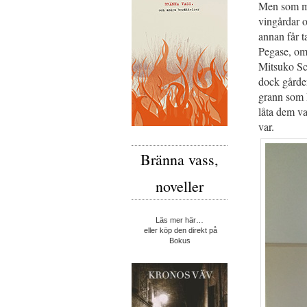
Men som me
vingårdar 
annan får t
Pegase, om 
Mitsuko Sch
dock gården
grann som 
låta dem va
var.
Bränna vass,
noveller
Läs mer här…
eller köp den direkt på
Bokus