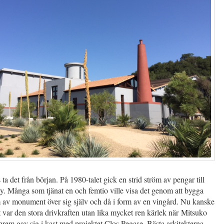
 ta det från början. På 1980-talet gick en strid ström av pengar till
y. Många som tjänat en och femtio ville visa det genom att bygga
 av monument över sig själv och då i form av en vingård. Nu kanske
et var den stora drivkraften utan lika mycket ren kärlek när Mitsuko
rem gav sig i kast med projektet Clos Pegase. Bästa arkitekterna