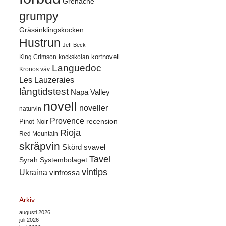
Grenache
grumpy
Gräsänklingskocken
Hustrun
Jeff Beck
kortnovell
King Crimson
kockskolan
Languedoc
Kronos väv
Les Lauzeraies
långtidstest
Napa Valley
novell
noveller
naturvin
Provence
recension
Pinot Noir
Rioja
Red Mountain
skräpvin
Skörd
svavel
Tavel
Syrah
Systembolaget
vintips
Ukraina
vinfrossa
Arkiv
augusti 2026
juli 2026