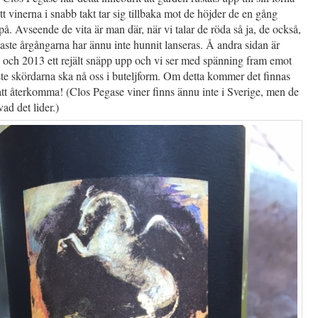
tt vinerna i snabb takt tar sig tillbaka mot de höjder de en gång
på. Avseende de vita är man där, när vi talar de röda så ja, de också,
ste årgångarna har ännu inte hunnit lanseras. Å andra sidan är
 och 2013 ett rejält snäpp upp och vi ser med spänning fram emot
ste skördarna ska nå oss i buteljform. Om detta kommer det finnas
tt återkomma! (Clos Pegase viner finns ännu inte i Sverige, men de
 vad det lider.)