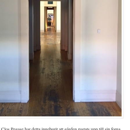
d Clos Pegase har detta inneburit att gården rustats upp till sin forna