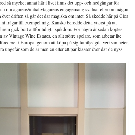
d så mycket annat här i livet finns det upp- och nedgångar för
och om ägarens/initiativtagarens engagemang svalnar eller om någon
a över driften så går det där magiska om intet. Så skedde här på Clos
ni frågar till exempel mig. Kanske berodde detta ytterst på att
rem gick bort alltför tidigt i sjukdom. För några år sedan köptes
 av Vintage Wine Estates, en allt större spelare, som arbetar lite
Roederer i Europa, genom att köpa på sig familjeägda verksamheter,
ra ungefär som de är men en eller ett par klasser över där de nyss