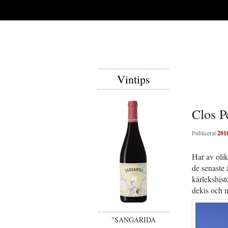
Vintips
Clos P
Publicerat
201
Har av oli
de senaste 
kärlekshist
dekis och n
"SANGARIDA