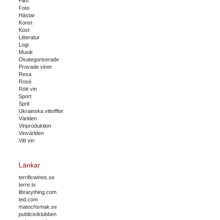
Film
Foto
Hästar
Konst
Kost
Litteratur
Logi
Musik
Okategoriserade
Provade viner
Resa
Rosé
Rött vin
Sport
Sprit
Ukrainska vittofflor
Världen
Vinproduktion
Vinvärlden
Vitt vin
Länkar
terrificwines.se
terre.tv
librarything.com
ted.com
matochsmak.se
publicistklubben