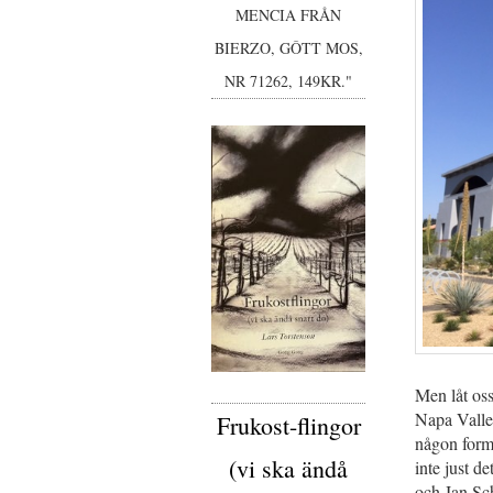
MENCIA FRÅN
BIERZO, GÔTT MOS,
NR 71262, 149KR."
Men låt oss
Napa Valle
Frukost-flingor
någon form
(vi ska ändå
inte just d
och Jan Sch