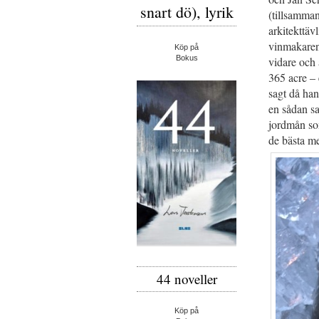
snart dö), lyrik
(tillsamma
arkitekttäv
vinmakaren
Köp på
Bokus
vidare och 
365 acre – 
sagt då han
en sådan s
jordmån so
de bästa me
44 noveller
Köp på