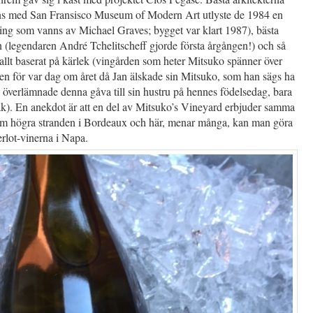
ns med San Fransisco Museum of Modern Art utlyste de 1984 en
ling som vanns av Michael Graves; bygget var klart 1987), bästa
 (legendaren André Tchelitscheff gjorde första årgången!) och så
allt baserat på kärlek (vingården som heter Mitsuko spänner över
en för var dag om året då Jan älskade sin Mitsuko, som han sägs ha
 överlämnade denna gåva till sin hustru på hennes födelsedag, bara
ak). En anekdot är att en del av Mitsuko’s Vineyard erbjuder samma
m högra stranden i Bordeaux och här, menar många, kan man göra
rlot-vinerna i Napa.