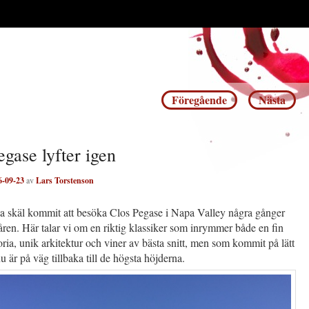
Inläggsnavigering
Föregående
Nästa
egase lyfter igen
6-09-23
av
Lars Torstenson
ka skäl kommit att besöka Clos Pegase i Napa Valley några gånger
åren. Här talar vi om en riktig klassiker som inrymmer både en fin
oria, unik arkitektur och viner av bästa snitt, men som kommit på lätt
u är på väg tillbaka till de högsta höjderna.