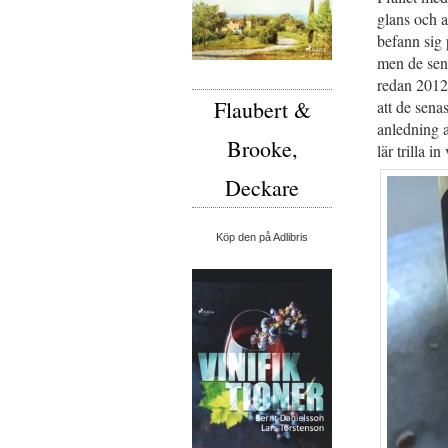
glans och a
befann sig 
men de sena
redan 2012
Flaubert &
att de sena
anledning a
Brooke,
lär trilla in
Deckare
Köp den på Adlibris