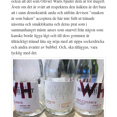
också att det som Olivier Waris bjuder dem är för magert.
Även om det är svårt att respektera den åsikten är det bara
att i sann demokratisk anda och utifrån devisen ”smaken
är som baken” acceptera de här inte fullt ut tränade
näsorna och smaklökarna och deras prat som i
sammanhanget måste anses som snarvel från någon som
kanske borde ligga lågt och till dess gommen är
tillräckligt tränad låta sig nöja med att sippa sockerdricka
och andra avarter av bubbel. Och, ska tilläggas, vara
lycklig med det.