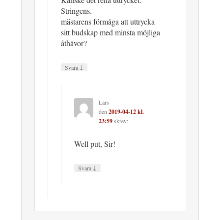
Stringens.
mästarens förmåga att uttrycka
sitt budskap med minsta möjliga
åthävor?
↓
Svara
Lars
den
2019-04-12 kl.
23:59
skrev:
Well put, Sir!
↓
Svara