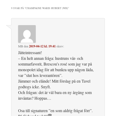
9 SVAR PÅ ”
CHAMPAGNE WARIS HUBERT (WH)
”
MB
den
2019-04-12 kl. 19:41
skrev:
Jätteintressant!
– En helt annan fråga: hustruns vår- och
sommarfavorit, Brescou’s rosé som jag var på
monopolet idag för att bunkra upp någon låda,
var ”slut hos leverantören”.
Jämmer och elände! Mitt förslag på en Tavel
godtogs icke. Snyft.
Och frågan: det är väl bara en ny årgång som
inväntas? Hoppas…
Osa till signaturen ”en som aldrig frågat förr”.