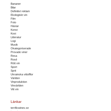
Bananer
Bilar
Definitivt reklam
Ekologiskt vin
Film
Foto
Hästar
Konst
Kost
Litteratur
Logi
Musik
Okategoriserade
Provade viner
Resa
Rosé
Rött vin
Sport
Sprit
Ukrainska vittofflor
Världen
Vinproduktion
Vinvärlden
Vitt vin
Länkar
terrificwines.se