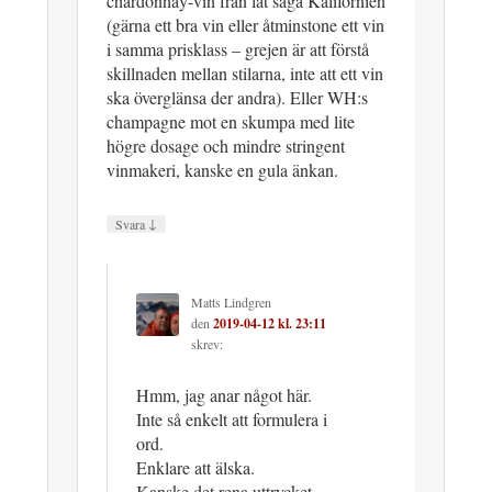
chardonnay-vin från låt säga Kalifornien
(gärna ett bra vin eller åtminstone ett vin
i samma prisklass – grejen är att förstå
skillnaden mellan stilarna, inte att ett vin
ska överglänsa der andra). Eller WH:s
champagne mot en skumpa med lite
högre dosage och mindre stringent
vinmakeri, kanske en gula änkan.
↓
Svara
Matts Lindgren
den
2019-04-12 kl. 23:11
skrev:
Hmm, jag anar något här.
Inte så enkelt att formulera i
ord.
Enklare att älska.
Kanske det rena uttrycket.