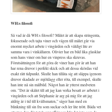
WH:s filosofi
Så vad är då WH:s filosofi? Målet är att skapa stringenta,
fokuserade och tajta viner och vägen till målet går via
enormt mycket arbete i vingården och väldigt lite av
samma vara i vinkällaren. Olivier har en bild lika glasklar
som hans viner om hur en vinpress ska skruvas.
Förutsättningen för att göra de viner han gör är att han
har rena druvor i perfekt skick och att dessa skördas vid
exakt rätt tidpunkt. Skulle han tillåta sig att släppa igenom
druvor skadade av mjöldagg eller röta, till exempel, skulle
han inte nå sin målbild. Något han är ytterst medveten
om. ”Det är skälet till att jag kan verka besatt av arbetet i
vingården och att Stéphanie är arg på mig för att jag
aldrig är i tid till kvällsmaten,” säger han med en
blinkning till sin fru som suckar och ler lite trött. Båda vet