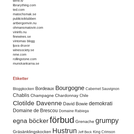
terre.tv
librarything.com
ted.com
matochsmak.se
publicistklubben
artbergomvin.nu
ohmansmatovin.com
vininfo.nu
finewines.se
vintomas blogg
ljuva druvor
winesociety.se
nme.com
rollingstone.com
munskankarna.se
Etiketter
Bourgogne
Bordeaux
Cabernet Sauvignon
Bloggkocken
Chablis
Champagne
Chardonnay
Chile
Clotilde Davenne
demokrati
David Bowie
Domaine de Brescou
Domaine Rabiega
förbud
grumpy
egna böcker
Grenache
Hustrun
Gräsänklingskocken
King Crimson
Jeff Beck