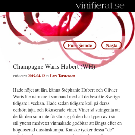
Inläggsnavigering
Föregående
Nästa
Champagne Waris Hubert (WH)
Publicerat
2019-04-12
av
Lars Torstenson
Hade nöjet att lära känna Stéphanie Hubert och Olivier
Waris lite närmare i samband med att de besökte Sverige
tidigare i veckan. Hade sedan tidigare koll på deras
oerhört tajta och fokuserade viner. Viner så stringenta att
de får den som inte förstår sig på den här typen av i sin
stil ytterst medvetet vinmakade godbitar att längta efter en
högdoserad dussinskumpa. Kanske tycker dessa ”de”