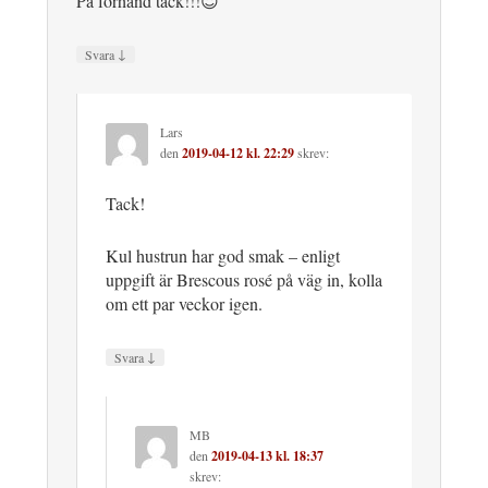
På förhand tack!!!😇
↓
Svara
Lars
den
2019-04-12 kl. 22:29
skrev:
Tack!
Kul hustrun har god smak – enligt
uppgift är Brescous rosé på väg in, kolla
om ett par veckor igen.
↓
Svara
MB
den
2019-04-13 kl. 18:37
skrev: