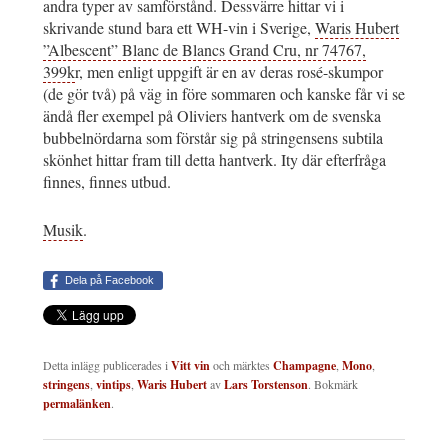
andra typer av samförstånd. Dessvärre hittar vi i
skrivande stund bara ett WH-vin i Sverige,
Waris Hubert
”Albescent” Blanc de Blancs Grand Cru, nr 74767,
399k
r, men enligt uppgift är en av deras rosé-skumpor
(de gör två) på väg in före sommaren och kanske får vi se
ändå fler exempel på Oliviers hantverk om de svenska
bubbelnördarna som förstår sig på stringensens subtila
skönhet hittar fram till detta hantverk. Ity där efterfråga
finnes, finnes utbud.
Musik
.
Dela på Facebook
Detta inlägg publicerades i
Vitt vin
och märktes
Champagne
,
Mono
,
stringens
,
vintips
,
Waris Hubert
av
Lars Torstenson
. Bokmärk
permalänken
.