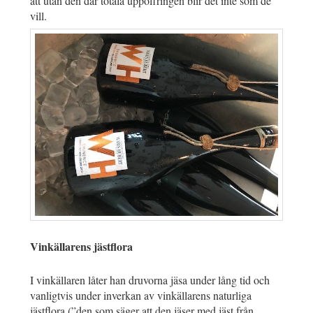
att utan den där totala uppoffringen blir det inte som de
vill.
Vinkällarens jästflora
I vinkällaren låter han druvorna jäsa under lång tid och
vanligtvis under inverkan av vinkällarens naturliga
jästflora (”den som säger att den jäser med jäst från