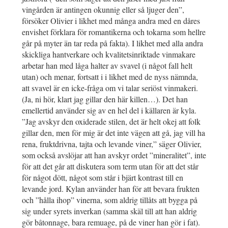
vingården är antingen okunnig eller så ljuger den”,
försöker Olivier i likhet med många andra med en dåres
envishet förklara för romantikerna och tokarna som hellre
går på myter än tar reda på fakta). I likhet med alla andra
skickliga hantverkare och kvalitetsinriktade vinmakare
arbetar han med låga halter av svavel (i något fall helt
utan) och menar, fortsatt i i likhet med de nyss nämnda,
att svavel är en icke-fråga om vi talar seriöst vinmakeri.
(Ja, ni hör, klart jag gillar den här killen…). Det han
emellertid använder sig av en hel del i källaren är kyla.
”Jag avskyr den oxiderade stilen, det är helt okej att folk
gillar den, men för mig är det inte vägen att gå, jag vill ha
rena, fruktdrivna, tajta och levande viner,” säger Olivier,
som också avslöjar att han avskyr ordet ”mineralitet”, inte
för att det går att diskutera som term utan för att det står
för något dött, något som står i bjärt kontrast till en
levande jord. Kylan använder han för att bevara frukten
och ”hålla ihop” vinerna, som aldrig tillåts att bygga på
sig under syrets inverkan (samma skäl till att han aldrig
gör bâtonnage, bara remuage, på de viner han gör i fat).