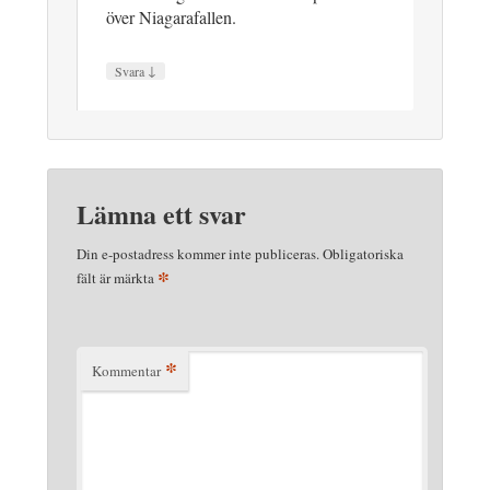
över Niagarafallen.
↓
Svara
Lämna ett svar
Din e-postadress kommer inte publiceras.
Obligatoriska
*
fält är märkta
*
Kommentar