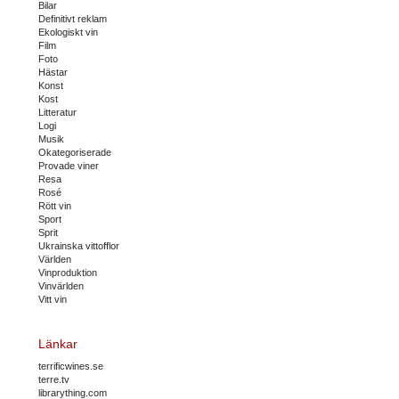
Bilar
Definitivt reklam
Ekologiskt vin
Film
Foto
Hästar
Konst
Kost
Litteratur
Logi
Musik
Okategoriserade
Provade viner
Resa
Rosé
Rött vin
Sport
Sprit
Ukrainska vittofflor
Världen
Vinproduktion
Vinvärlden
Vitt vin
Länkar
terrificwines.se
terre.tv
librarything.com