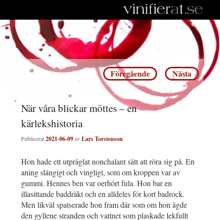
Inläggsnavigering
Föregående
Nästa
När våra blickar möttes – en
kärlekshistoria
Publicerat
2021-06-09
av
Lars Torstenson
Hon hade ett utpräglat nonchalant sätt att röra sig på. En
aning slängigt och vingligt, som om kroppen var av
gummi. Hennes ben var oerhört fula. Hon bar en
illasittande baddräkt och en alldeles för kort badrock.
Men likväl spatserade hon fram där som om hon ägde
den gyllene stranden och vattnet som plaskade lekfullt