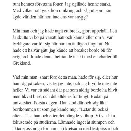
runt hennes förvuxna fötter. Jag ogillade henne starkt.
Med vilken rätt gick hon omkring och såg ut som hon
ägde världen när hon inte ens var snygg?
Min man och jag hade tagit ett break, gjort uppehåll. I ett
år skulle vi bo på varsitt håll och känna efter om vi var
lyckligare var för sig när barnen äntligen flugit ut. Nu
hade ett halvår gått, jag kände att breaket borde bli för
evigt och firade denna befriande insikt med en charter till
Grekland.
Vad min man, snart före detta man, hade för sig, eller hur
han såg på saken, visste jag inte, och jag brydde mig inte
heller. Vi var ett sådant där par som aldrig borde ha blivit
men likväl blev, och det alldeles för tidigt. Redan på
universitet. Första dagen. Han stod där och såg lika
bortkommen ut som jag kände mig. ”Letar du också
efter…” sa han och efter det hängde vi ihop. Vi var lika
fokuserade på studierna. Lämnade inget åt slumpen och
aktade oss noga för hamna i kretsarna med festprissar och