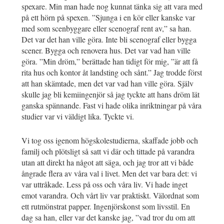
spexare. Min man hade nog kunnat tänka sig att vara med
på ett hörn på spexen. ”Sjunga i en kör eller kanske var
med som scenbyggare eller scenograf rent av,” sa han.
Det var det han ville göra. Inte bli scenograf eller bygga
scener. Bygga och renovera hus. Det var vad han ville
göra. ”Min dröm,” berättade han tidigt för mig, ”är att få
rita hus och kontor åt landsting och sånt.” Jag trodde först
att han skämtade, men det var vad han ville göra. Själv
skulle jag bli kemiingenjör så jag tyckte att hans dröm lät
ganska spännande. Fast vi hade olika inriktningar på våra
studier var vi väldigt lika. Tyckte vi.
Vi tog oss igenom högskolestudierna, skaffade jobb och
familj och plötsligt så satt vi där och tittade på varandra
utan att direkt ha något att säga, och jag tror att vi både
ångrade flera av våra val i livet. Men det var bara det: vi
var uttråkade. Less på oss och våra liv. Vi hade inget
emot varandra. Och vårt liv var praktiskt. Välordnat som
ett rutmönstrat papper. Ingenjörskonst som livsstil. En
dag sa han, eller var det kanske jag, ”vad tror du om att