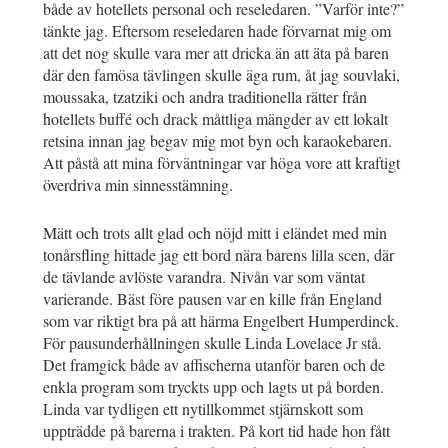
både av hotellets personal och reseledaren. ”Varför inte?”
tänkte jag. Eftersom reseledaren hade förvarnat mig om
att det nog skulle vara mer att dricka än att äta på baren
där den famösa tävlingen skulle äga rum, åt jag souvlaki,
moussaka, tzatziki och andra traditionella rätter från
hotellets buffé och drack måttliga mängder av ett lokalt
retsina innan jag begav mig mot byn och karaokebaren.
Att påstå att mina förväntningar var höga vore att kraftigt
överdriva min sinnesstämning.
Mätt och trots allt glad och nöjd mitt i eländet med min
tonårsfling hittade jag ett bord nära barens lilla scen, där
de tävlande avlöste varandra. Nivån var som väntat
varierande. Bäst före pausen var en kille från England
som var riktigt bra på att härma Engelbert Humperdinck.
För pausunderhållningen skulle Linda Lovelace Jr stå.
Det framgick både av affischerna utanför baren och de
enkla program som tryckts upp och lagts ut på borden.
Linda var tydligen ett nytillkommet stjärnskott som
uppträdde på barerna i trakten. På kort tid hade hon fått