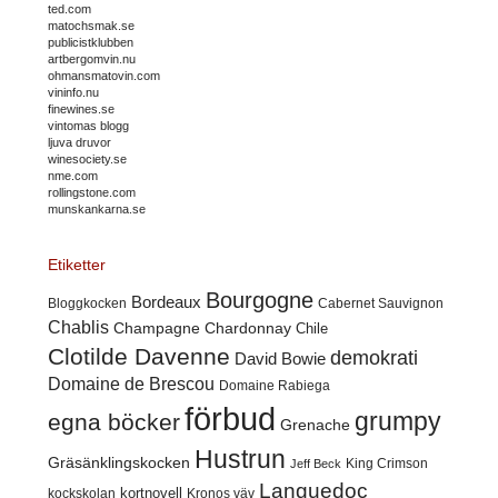
ted.com
matochsmak.se
publicistklubben
artbergomvin.nu
ohmansmatovin.com
vininfo.nu
finewines.se
vintomas blogg
ljuva druvor
winesociety.se
nme.com
rollingstone.com
munskankarna.se
Etiketter
Bourgogne
Bordeaux
Cabernet Sauvignon
Bloggkocken
Chablis
Champagne
Chardonnay
Chile
Clotilde Davenne
demokrati
David Bowie
Domaine de Brescou
Domaine Rabiega
förbud
grumpy
egna böcker
Grenache
Hustrun
Gräsänklingskocken
King Crimson
Jeff Beck
Languedoc
kortnovell
kockskolan
Kronos väv