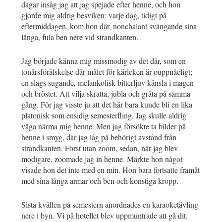
dagar insåg jag att jag spejade efter henne, och hon
gjorde mig aldrig besviken: varje dag, tidigt på
eftermiddagen, kom hon där, nonchalant svängande sina
långa, fula ben nere vid strandkanten.
Jag började känna mig missmodig av det där, som en
tonårsförälskelse där målet för kärleken är ouppnåeligt;
en slags sugande, melankolisk bitterljuv känsla i magen
och bröstet. Att vilja skratta, jubla och gråta på samma
gång. För jag visste ju att det här bara kunde bli en lika
platonisk som ensidig semesterfling. Jag skulle aldrig
våga närma mig henne. Men jag försökte ta bilder på
henne i smyg, där jag låg på behörigt avstånd från
strandkanten. Först utan zoom, sedan, när jag blev
modigare, zoomade jag in henne. Märkte hon något
visade hon det inte med en min. Hon bara fortsatte framåt
med sina långa armar och ben och konstiga kropp.
Sista kvällen på semestern anordnades en karaoketävling
nere i byn. Vi på hotellet blev uppmuntrade att gå dit,