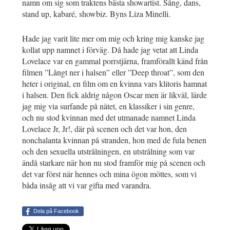
namn om sig som traktens bästa showartist. Sång, dans,
stand up, kabaré, showbiz. Byns Liza Minelli.
Hade jag varit lite mer om mig och kring mig kanske jag
kollat upp namnet i förväg. Då hade jag vetat att Linda
Lovelace var en gammal porrstjärna, framförallt känd från
filmen ”Långt ner i halsen” eller ”Deep throat”, som den
heter i original, en film om en kvinna vars klitoris hamnat
i halsen. Den fick aldrig någon Oscar men är likväl, lärde
jag mig via surfande på nätet, en klassiker i sin genre,
och nu stod kvinnan med det utmanade namnet Linda
Lovelace Jr, Jr!, där på scenen och det var hon, den
nonchalanta kvinnan på stranden, hon med de fula benen
och den sexuella utstrålningen, en utstrålning som var
ändå starkare när hon nu stod framför mig på scenen och
det var först när hennes och mina ögon möttes, som vi
båda insåg att vi var gifta med varandra.
Dela på Facebook