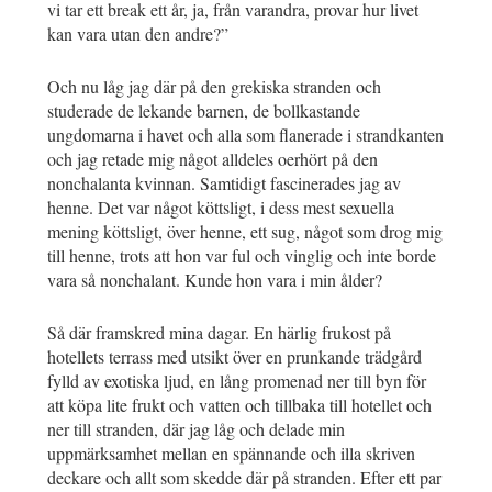
vi tar ett break ett år, ja, från varandra, provar hur livet
kan vara utan den andre?”
Och nu låg jag där på den grekiska stranden och
studerade de lekande barnen, de bollkastande
ungdomarna i havet och alla som flanerade i strandkanten
och jag retade mig något alldeles oerhört på den
nonchalanta kvinnan. Samtidigt fascinerades jag av
henne. Det var något köttsligt, i dess mest sexuella
mening köttsligt, över henne, ett sug, något som drog mig
till henne, trots att hon var ful och vinglig och inte borde
vara så nonchalant. Kunde hon vara i min ålder?
Så där framskred mina dagar. En härlig frukost på
hotellets terrass med utsikt över en prunkande trädgård
fylld av exotiska ljud, en lång promenad ner till byn för
att köpa lite frukt och vatten och tillbaka till hotellet och
ner till stranden, där jag låg och delade min
uppmärksamhet mellan en spännande och illa skriven
deckare och allt som skedde där på stranden. Efter ett par