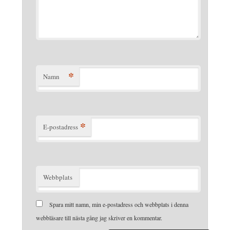
*
Namn
*
E-postadress
Webbplats
Spara mitt namn, min e-postadress och webbplats i denna
webbläsare till nästa gång jag skriver en kommentar.