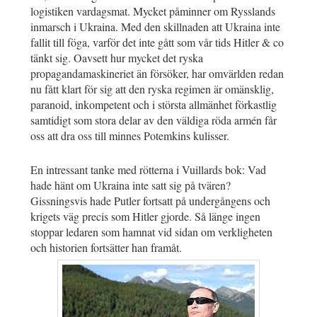
logistiken vardagsmat. Mycket påminner om Rysslands
inmarsch i Ukraina. Med den skillnaden att Ukraina inte
fallit till föga, varför det inte gått som vår tids Hitler & co
tänkt sig. Oavsett hur mycket det ryska
propagandamaskineriet än försöker, har omvärlden redan
nu fått klart för sig att den ryska regimen är omänsklig,
paranoid, inkompetent och i största allmänhet förkastlig
samtidigt som stora delar av den väldiga röda armén får
oss att dra oss till minnes Potemkins kulisser.
En intressant tanke med rötterna i Vuillards bok: Vad
hade hänt om Ukraina inte satt sig på tvären?
Gissningsvis hade Putler fortsatt på undergångens och
krigets väg precis som Hitler gjorde. Så länge ingen
stoppar ledaren som hamnat vid sidan om verkligheten
och historien fortsätter han framåt.