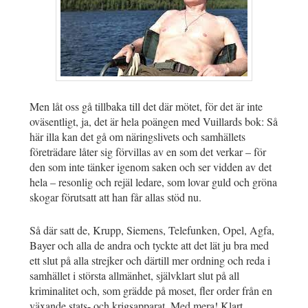
Men låt oss gå tillbaka till det där mötet, för det är inte
oväsentligt, ja, det är hela poängen med Vuillards bok: Så
här illa kan det gå om näringslivets och samhällets
företrädare låter sig förvillas av en som det verkar – för
den som inte tänker igenom saken och ser vidden av det
hela – resonlig och rejäl ledare, som lovar guld och gröna
skogar förutsatt att han får allas stöd nu.
Så där satt de, Krupp, Siemens, Telefunken, Opel, Agfa,
Bayer och alla de andra och tyckte att det lät ju bra med
ett slut på alla strejker och därtill mer ordning och reda i
samhället i största allmänhet, självklart slut på all
kriminalitet och, som grädde på moset, fler order från en
växande stats- och krigsapparat. Med mera! Klart