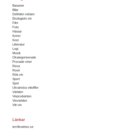
Bananer
Bilar
Definitivt reklam
Ekologiskt vin
Film
Foto
Hästar
Konst
Kost
Litteratur
Logi
Musik
Okategoriserade
Provade viner
Resa
Rosé
Rött vin
Sport
Sprit
Ukrainska vittofflor
Världen
Vinproduktion
Vinvärlden
Vitt vin
Länkar
terrificwines.se