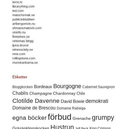
terre.tv
librarything.com
ted.com
matochsmak.se
publicistklubben
artbergomvin.nu
ohmansmatovin.com
vininfo.nu
finewines.se
vintomas blogg
ljuva druvor
winesociety.se
nme.com
rollingstone.com
munskankarna.se
Etiketter
Bourgogne
Bordeaux
Cabernet Sauvignon
Bloggkocken
Chablis
Champagne
Chardonnay
Chile
Clotilde Davenne
demokrati
David Bowie
Domaine de Brescou
Domaine Rabiega
förbud
grumpy
egna böcker
Grenache
Hustrun
Gräsänklingskocken
King Crimson
Jeff Beck