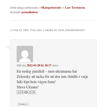
Detta inlägg publicerades i
Okategoriserade
av
Lars Torstenson
.
Bokmärk
permalänken
.
6 SVAR PÅ ”
ÉRIC VUILLARD: L’ORDRE DU JOUR (DAGORDNINGEN)
”
MB
den
2022-03-28 kl. 18:17
skrev:
En ruskig parallell – men ukrainarna har
Zelensky att tacka för att den inte (hittills i varje
fall) löpt hela vägen fram!
Slava Ukraini!
🇺🇦🌻🇺🇦
↓
Svara