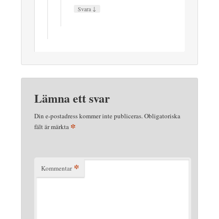
↓
Svara
Lämna ett svar
Din e-postadress kommer inte publiceras.
Obligatoriska
*
fält är märkta
*
Kommentar