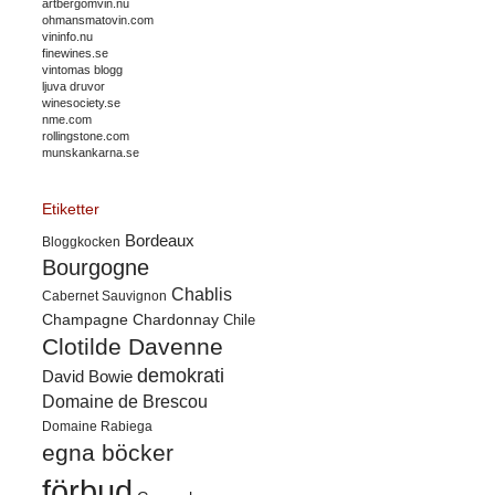
artbergomvin.nu
ohmansmatovin.com
vininfo.nu
finewines.se
vintomas blogg
ljuva druvor
winesociety.se
nme.com
rollingstone.com
munskankarna.se
Etiketter
Bordeaux
Bloggkocken
Bourgogne
Chablis
Cabernet Sauvignon
Champagne
Chardonnay
Chile
Clotilde Davenne
demokrati
David Bowie
Domaine de Brescou
Domaine Rabiega
egna böcker
förbud