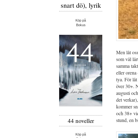
snart dö), lyrik
Köp på
Bokus
Men låt oss
som väl lär
samma takt
eller orena
tya. För lå
över 30+. N
augusti och
det verkar)
kommer sna
och 38+ vid
stund, en bi
44 noveller
Köp på