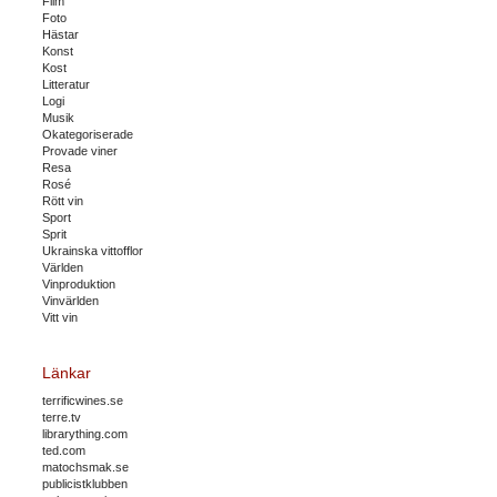
Film
Foto
Hästar
Konst
Kost
Litteratur
Logi
Musik
Okategoriserade
Provade viner
Resa
Rosé
Rött vin
Sport
Sprit
Ukrainska vittofflor
Världen
Vinproduktion
Vinvärlden
Vitt vin
Länkar
terrificwines.se
terre.tv
librarything.com
ted.com
matochsmak.se
publicistklubben