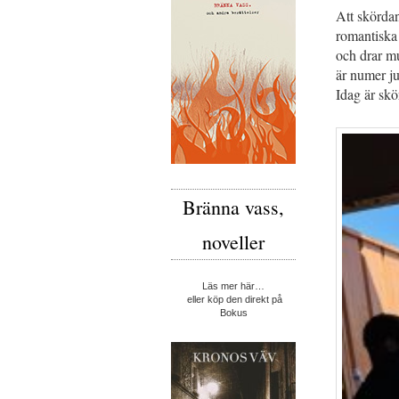
Att skördand
romantiska 
och drar mu
är numer ju
Idag är skö
Bränna vass,
noveller
Läs mer här…
eller köp den direkt på
Bokus