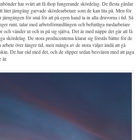
vinbönder har svårt att få ihop fungerande skördelag. De flesta gårdar
tt litet järngäng garvade skördearbetare som de kan lita på. Men för
r järngängen för små för att på egen hand ta in alla druvorna i tid. Så
nger runt, talar med arbetsförmedlingen och befintliga medarbetare
r och vänder ut och in på sig själva. Det är med näppe det går att få
liga skördelag. De stora producenterna klarar sig förstås bättre för de
 arbete över längre tid, men många av de stora väljer ändå att gå
askin. De har råd med det, och de slipper sedan besvären med att jaga
e år.