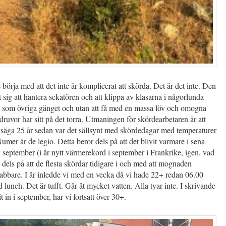
 börja med att det inte är komplicerat att skörda. Det är det inte. Den
t sig att hantera sekatören och att klippa av klasarna i någorlunda
 som övriga gänget och utan att få med en massa löv och omogna
 druvor har sitt på det torra. Utmaningen för skördearbetaren är att
t säga 25 år sedan var det sällsynt med skördedagar med temperaturer
umer är de legio. Detta beror dels på att det blivit varmare i sena
 september (i år nytt värmerekord i september i Frankrike, igen, vad
, dels på att de flesta skördar tidigare i och med att mognaden
bbare. I år inledde vi med en vecka då vi hade 22+ redan 06.00
 lunch. Det är tufft. Går åt mycket vatten. Alla tyar inte. I skrivande
t in i september, har vi fortsatt över 30+.