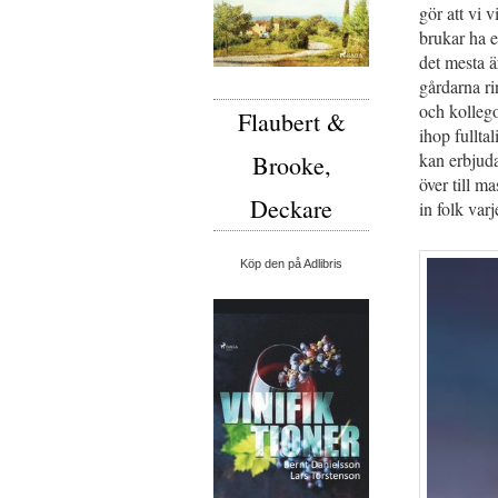
gör att vi 
brukar ha e
det mesta ä
gårdarna ri
och kollego
Flaubert &
ihop fullta
kan erbjuda
Brooke,
över till m
Deckare
in folk varj
Köp den på Adlibris