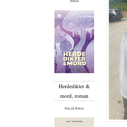
Bokus
Herdedikter &
mord, roman
Köp på Bokus