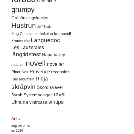
Grenache
grumpy
Gräsänklingskocken
Hustrun
Jeff Beck
kortnovell
King Crimson
kockskolan
Languedoc
Kronos väv
Les Lauzeraies
långtidstest
Napa Valley
novell
noveller
naturvin
Provence
recension
Pinot Noir
Rioja
Red Mountain
skräpvin
Skörd
svavel
Tavel
Syrah
Systembolaget
vintips
Ukraina
vinfrossa
Arkiv
augusti 2026
juli 2026