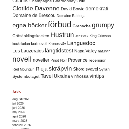
Chablis
Champagne
Chardonnay
Chile
Clotilde Davenne
demokrati
David Bowie
Domaine de Brescou
Domaine Rabiega
förbud
grumpy
egna böcker
Grenache
Hustrun
Gräsänklingskocken
King Crimson
Jeff Beck
Languedoc
kortnovell
kockskolan
Kronos väv
långtidstest
Les Lauzeraies
Napa Valley
naturvin
novell
noveller
Provence
recension
Pinot Noir
skräpvin
Rioja
Skörd
svavel
Syrah
Red Mountain
Tavel
vintips
Ukraina
Systembolaget
vinfrossa
Arkiv
augusti 2026
juli 2026
juni 2026
maj 2026
april 2026
mars 2026
februari 2026