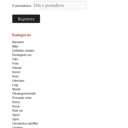
E-postadress:
Kategorier
Bananer
Bilar
Definitivt reklam
Ekologiskt vin
Film
Foto
Hästar
Konst
Kost
Litteratur
Logi
Musik
Okategoriserade
Provade viner
Resa
Rosé
Rött vin
Sport
Sprit
Ukrainska vittofflor
Världen