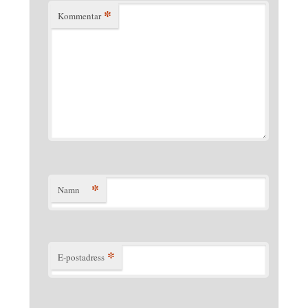
*
Kommentar
*
Namn
*
E-postadress