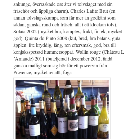
ankunge, överraskade oss åter vi tolvslaget med sin
fräschör och äppliga charm), Charles Lafite Brut (en
annan tolvslagsskumpa som får mer än godkänt som
sådan, ganska rund och fräsch, allt i ett klockan tolv),
Solaia 2002 (mycket bra, komplex, frukt, fin ek, mycket
god), Quinta do Pinto 2008 (kul, bred, bra balans, gula
äpplen, lite kryddig, lång, ren eftersmak, god, bra till
konjaksspetsad hummersoppa), Wallin rouge (Château L
´Arnaude) 2011 (buteljerad i december 2012, ändå
ganska maffigt som sig bör för ett powervin från
Provence, mycket av allt, föga