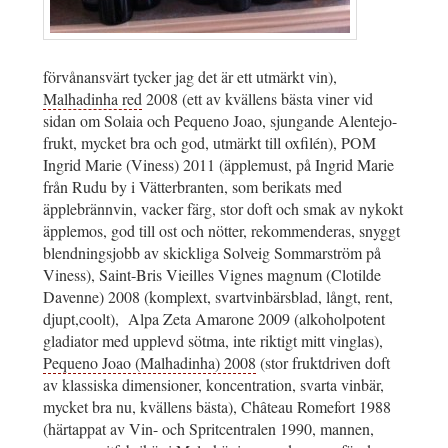
förvånansvärt tycker jag det är ett utmärkt vin),
Malhadinha red
2008 (ett av kvällens bästa viner vid
sidan om Solaia och Pequeno Joao, sjungande Alentejo-
frukt, mycket bra och god, utmärkt till oxfilén), POM
Ingrid Marie (Viness) 2011 (äpplemust, på Ingrid Marie
från Rudu by i Vätterbranten, som berikats med
äpplebrännvin, vacker färg, stor doft och smak av nykokt
äpplemos, god till ost och nötter, rekommenderas, snyggt
blendningsjobb av skickliga Solveig Sommarström på
Viness), Saint-Bris Vieilles Vignes magnum (Clotilde
Davenne) 2008 (komplext, svartvinbärsblad, långt, rent,
djupt,coolt), Alpa Zeta Amarone 2009 (alkoholpotent
gladiator med upplevd sötma, inte riktigt mitt vinglas),
Pequeno Joao (Malhadinha) 2008
(stor fruktdriven doft
av klassiska dimensioner, koncentration, svarta vinbär,
mycket bra nu, kvällens bästa), Château Romefort 1988
(härtappat av Vin- och Spritcentralen 1990, mannen,