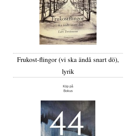
Frukost-flingor (vi ska ändå snart dö),
lyrik
Köp på
Bokus