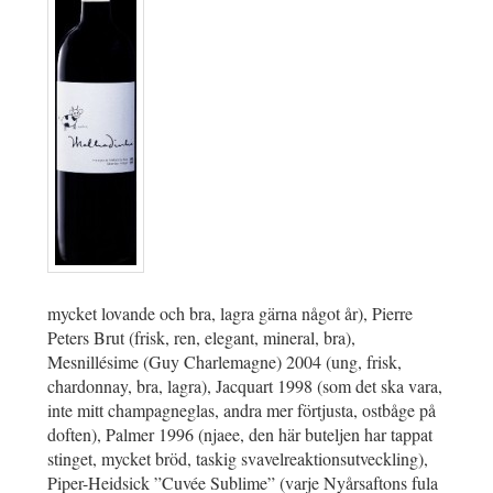
mycket lovande och bra, lagra gärna något år), Pierre
Peters Brut (frisk, ren, elegant, mineral, bra),
Mesnillésime (Guy Charlemagne) 2004 (ung, frisk,
chardonnay, bra, lagra), Jacquart 1998 (som det ska vara,
inte mitt champagneglas, andra mer förtjusta, ostbåge på
doften), Palmer 1996 (njaee, den här buteljen har tappat
stinget, mycket bröd, taskig svavelreaktionsutveckling),
Piper-Heidsick ”Cuvée Sublime” (varje Nyårsaftons fula