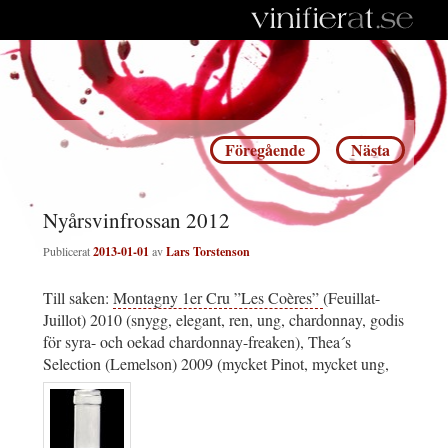
Inläggsnavigering
Föregående
Nästa
Nyårsvinfrossan 2012
Publicerat
2013-01-01
av
Lars Torstenson
Till saken:
Montagny 1er Cru ”Les Coères”
(Feuillat-
Juillot) 2010 (snygg, elegant, ren, ung, chardonnay, godis
för syra- och oekad chardonnay-freaken), Thea´s
Selection (Lemelson) 2009 (mycket Pinot, mycket ung,