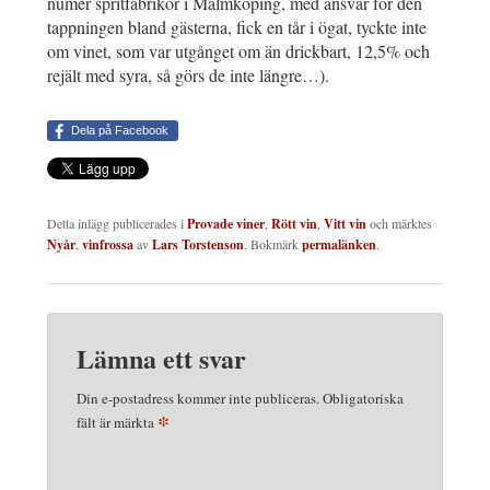
numer spritfabrikör i Malmköping, med ansvar för den
tappningen bland gästerna, fick en tår i ögat, tyckte inte
om vinet, som var utgånget om än drickbart, 12,5% och
rejält med syra, så görs de inte längre…).
Dela på Facebook
Detta inlägg publicerades i
Provade viner
,
Rött vin
,
Vitt vin
och märktes
Nyår
,
vinfrossa
av
Lars Torstenson
. Bokmärk
permalänken
.
Lämna ett svar
Din e-postadress kommer inte publiceras.
Obligatoriska
*
fält är märkta