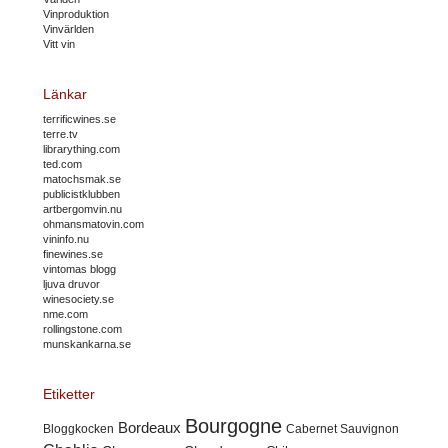
Vinproduktion
Vinvärlden
Vitt vin
Länkar
terrificwines.se
terre.tv
librarything.com
ted.com
matochsmak.se
publicistklubben
artbergomvin.nu
ohmansmatovin.com
vininfo.nu
finewines.se
vintomas blogg
ljuva druvor
winesociety.se
nme.com
rollingstone.com
munskankarna.se
Etiketter
Bourgogne
Bordeaux
Cabernet Sauvignon
Bloggkocken